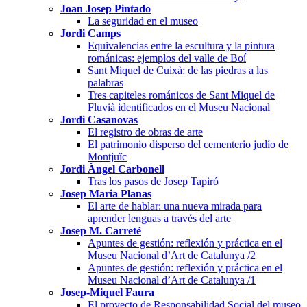
Joan Josep Pintado
La seguridad en el museo
Jordi Camps
Equivalencias entre la escultura y la pintura
románicas: ejemplos del valle de Boí
Sant Miquel de Cuixà: de las piedras a las
palabras
Tres capiteles románicos de Sant Miquel de
Fluvià identificados en el Museu Nacional
Jordi Casanovas
El registro de obras de arte
El patrimonio disperso del cementerio judío de
Montjuïc
Jordi Àngel Carbonell
Tras los pasos de Josep Tapiró
Josep Maria Planas
El arte de hablar: una nueva mirada para
aprender lenguas a través del arte
Josep M. Carreté
Apuntes de gestión: reflexión y práctica en el
Museu Nacional d’Art de Catalunya /2
Apuntes de gestión: reflexión y práctica en el
Museu Nacional d’Art de Catalunya /1
Josep-Miquel Faura
El proyecto de Responsabilidad Social del museo