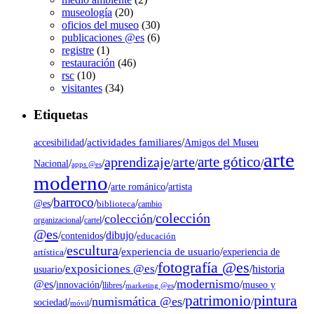
museología
(20)
oficios del museo
(30)
publicaciones @es
(6)
registre
(1)
restauración
(46)
rsc
(10)
visitantes
(34)
Etiquetas
/
actividades familiares
/
accesibilidad
Amigos del Museu
arte
arte gótico
aprendizaje
arte
/
/
/
/
/
Nacional
apps @es
moderno
/
/
artista
arte románico
barroco
/
/
/
@es
biblioteca
cambio
colección
colección
/
/
/
organizacional
cartel
@es
dibujo
/
/
/
contenidos
educación
escultura
/
/
experiencia de usuario
/
experiencia de
artística
fotografía @es
exposiciones @es
/
/
/
historia
usuario
modernismo
@es
/
/
/
/
/
museo y
innovación
llibres
marketing @es
pintura
patrimonio
numismática @es
/
/
/
/
sociedad
móvil