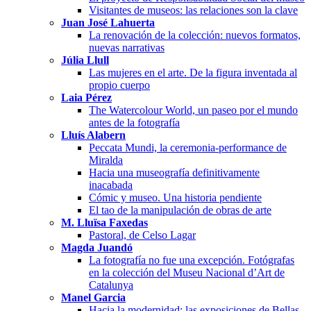
Visitantes de museos: las relaciones son la clave
Juan José Lahuerta
La renovación de la colección: nuevos formatos,
nuevas narrativas
Júlia Llull
Las mujeres en el arte. De la figura inventada al
propio cuerpo
Laia Pérez
The Watercolour World, un paseo por el mundo
antes de la fotografía
Lluís Alabern
Peccata Mundi, la ceremonia-performance de
Miralda
Hacia una museografía definitivamente
inacabada
Cómic y museo. Una historia pendiente
El tao de la manipulación de obras de arte
M. Lluïsa Faxedas
Pastoral, de Celso Lagar
Magda Juandó
La fotografía no fue una excepción. Fotógrafas
en la colección del Museu Nacional d’Art de
Catalunya
Manel Garcia
Hacia la modernidad: las exposiciones de Bellas