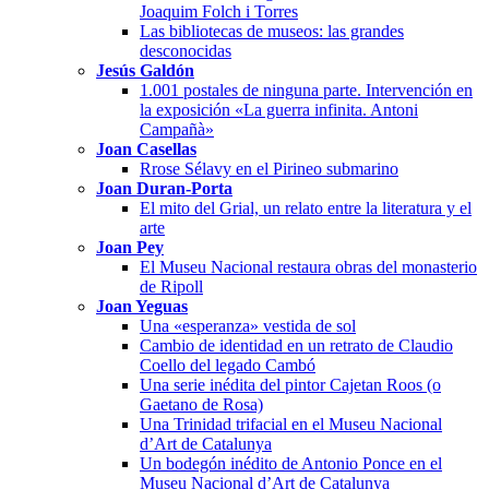
Joaquim Folch i Torres
Las bibliotecas de museos: las grandes
desconocidas
Jesús Galdón
1.001 postales de ninguna parte. Intervención en
la exposición «La guerra infinita. Antoni
Campañà»
Joan Casellas
Rrose Sélavy en el Pirineo submarino
Joan Duran-Porta
El mito del Grial, un relato entre la literatura y el
arte
Joan Pey
El Museu Nacional restaura obras del monasterio
de Ripoll
Joan Yeguas
Una «esperanza» vestida de sol
Cambio de identidad en un retrato de Claudio
Coello del legado Cambó
Una serie inédita del pintor Cajetan Roos (o
Gaetano de Rosa)
Una Trinidad trifacial en el Museu Nacional
d’Art de Catalunya
Un bodegón inédito de Antonio Ponce en el
Museu Nacional d’Art de Catalunya