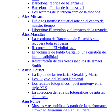
Barcelona, fábrica de balanzas /2
Barcelona, fábrica de balanzas / 1
Los secretos de la tercera cara de la moneda
Àlex Mitrani
Diálogos intrusos: situar el arte en el centro de
nuestro tiempo
Liberxina: El impulso y el impacto de la revuelta
Àlex Masalles
La escultura de Barcelona de Eusebi Arnau
recupera toda su fuerza
Recuperando El violinista/ 1
El violinista de Pablo Gargallo: una cuestión de
incompatibilidad
Restauración de tres yesos inéditos de Ismael
Smith
Alícia Cornet
La lápida de las terciarias Geralda y María
Los ukiyo-e del Museu Nacional
Los retratos fotográficos «post mortem» en el
siglo XIX
La colección de retratos fotográficos de artistas
del museo
Ana Ponce
Museus y res publica. A partir de la performance
Crowded Museums de Raquel Friera