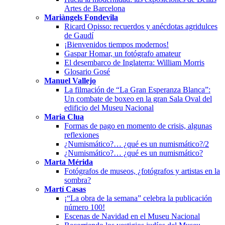
Artes de Barcelona
Mariàngels Fondevila
Ricard Opisso: recuerdos y anécdotas agridulces
de Gaudí
¡Bienvenidos tiempos modernos!
Gaspar Homar, un fotógrafo amateur
El desembarco de Inglaterra: William Morris
Glosario Gosé
Manuel Vallejo
La filmación de “La Gran Esperanza Blanca”:
Un combate de boxeo en la gran Sala Oval del
edificio del Museu Nacional
Maria Clua
Formas de pago en momento de crisis, algunas
reflexiones
¿Numismático?… ¿qué es un numismático?/2
¿Numismático?… ¿qué es un numismático?
Marta Mérida
Fotógrafos de museos, ¿fotógrafos y artistas en la
sombra?
Martí Casas
¡“La obra de la semana” celebra la publicación
número 100!
Escenas de Navidad en el Museu Nacional