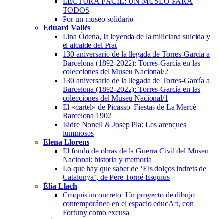
LECTURA FÁCIL: UN MUSEO PARA
TODOS
Por un museo solidario
Eduard Vallès
Lina Ódena, la leyenda de la miliciana suicida y
el alcalde del Prat
130 aniversario de la llegada de Torres-García a
Barcelona (1892-2022): Torres-García en las
colecciones del Museu Nacional/2
130 aniversario de la llegada de Torres-García a
Barcelona (1892-2022): Torres-García en las
colecciones del Museu Nacional/1
El «cartel» de Picasso. Fiestas de La Mercè,
Barcelona 1902
Isidre Nonell & Josep Pla: Los arenques
luminosos
Elena Llorens
El fondo de obras de la Guerra Civil del Museu
Nacional: historia y memoria
Lo que hay que saber de ‘Els dolços indrets de
Catalunya’, de Pere Torné Esquius
Èlia Llach
Croquis inconcreto. Un proyecto de dibujo
contemporáneo en el espacio educArt, con
Fortuny como excusa