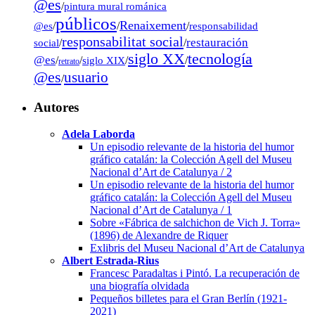
@es
/
pintura mural románica
públicos
Renaixement
@es
/
/
/
responsabilidad
responsabilitat social
restauración
social
/
/
tecnología
siglo XX
@es
/
/
siglo XIX
/
/
retrato
@es
usuario
/
Autores
Adela Laborda
Un episodio relevante de la historia del humor
gráfico catalán: la Colección Agell del Museu
Nacional d’Art de Catalunya / 2
Un episodio relevante de la historia del humor
gráfico catalán: la Colección Agell del Museu
Nacional d’Art de Catalunya / 1
Sobre «Fábrica de salchichon de Vich J. Torra»
(1896) de Alexandre de Riquer
Exlibris del Museu Nacional d’Art de Catalunya
Albert Estrada-Rius
Francesc Paradaltas i Pintó. La recuperación de
una biografía olvidada
Pequeños billetes para el Gran Berlín (1921-
2021)