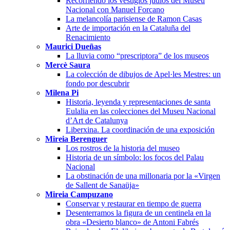
Recorriendo los vestigios judíos del Museu
Nacional con Manuel Forcano
La melancolía parisiense de Ramon Casas
Arte de importación en la Cataluña del
Renacimiento
Maurici Dueñas
La lluvia como “prescriptora” de los museos
Mercè Saura
La colección de dibujos de Apel·les Mestres: un
fondo por descubrir
Milena Pi
Historia, leyenda y representaciones de santa
Eulalia en las colecciones del Museu Nacional
d’Art de Catalunya
Liberxina. La coordinación de una exposición
Mireia Berenguer
Los rostros de la historia del museo
Historia de un símbolo: los focos del Palau
Nacional
La obstinación de una millonaria por la «Virgen
de Sallent de Sanaüja»
Mireia Campuzano
Conservar y restaurar en tiempo de guerra
Desenterramos la figura de un centinela en la
obra «Desierto blanco» de Antoni Fabrés