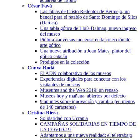
acuarela de Tapiró
Cèsar Favà
Las tablas de Cristo Redentor de Bermejo, un
bancal para el retablo de Santo Domingo de Silos
(Daroca)
Una tabla gótica de Lluís Dalmau, nuevo ingreso
del museo
Pintura «adversus iudaeos» en la colección de
arte gótico
Una nueva atribución a Joan Mates, pintor del
gótico catalán
Prodigios en la colección
Conxa Rodà
El ADN colaborativo de los museos
Experiencias digitales para conectar con los
visitantes de museos
Museums and the Web 2019: un repaso
Museos hoy y mañana: abiertos por defecto
9 apuntes sobre innovación y cambio (en menos
de 140 caracteres)
Cristina Riera
Solidaridad con Ucrania
CAMPAÑAS SOLIDARIAS EN TIEMPO DE
LA COVID-19
Adaptarnos a una nueva realidad: el teletrabajo