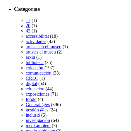
Categorías
17
(1)
20
(1)
42
(1)
accessibilitat
(18)
actividades
(42)
artistas en el museo
(1)
artistes al museu
(2)
arxiu
(1)
biblioteca
(35)
colección
(197)
comunicación
(33)
CREC
(1)
digital
(54)
educación
(44)
exposiciones
(71)
fondo
(4)
General @es
(396)
gestión @es
(24)
inclusió
(5)
investigación
(64)
medi ambient
(3)
medio ambiente
(2)