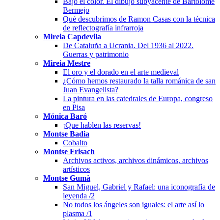
Bajo el color. El dibujo subyacente de Bartolomé
Bermejo
Qué descubrimos de Ramon Casas con la técnica
de reflectografía infrarroja
Mireia Capdevila
De Cataluña a Ucrania. Del 1936 al 2022.
Guerras y patrimonio
Mireia Mestre
El oro y el dorado en el arte medieval
¿Cómo hemos restaurado la talla románica de san
Juan Evangelista?
La pintura en las catedrales de Europa, congreso
en Pisa
Mónica Baró
¡Que hablen las reservas!
Montse Badia
Cobalto
Montse Frisach
Archivos activos, archivos dinámicos, archivos
artísticos
Montse Gumà
San Miguel, Gabriel y Rafael: una iconografía de
leyenda /2
No todos los ángeles son iguales: el arte así lo
plasma /1