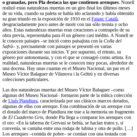
o granadas, pero Pla destaca las que contienen arenques
. Nonell
realizó estas naturalezas muertas en un giro final los últimos meses
de su vida, cuando su paleta se había ido aclarando y había obtenido
su gran triunfo en la exposición de 1910 en el
Faianç Català
,
desgraciadamente poco antes de morir con tan sólo treinta y ocho
años. Estas naturalezas muertas eran creaciones a contrapelo de su
obra previa, representaba para él un género casi inédito. A Nonell se
le conocen paisajes –se inició como paisajista con la
Colla del
Safrà
– y, precisamente con paisajes se presentó en varias
exposiciones durante sus inicios. Y por supuesto, el retrato, su
género por antonomasia, y con el que se consagró como artista. En
realidad, naturalezas muertas se le conocen muy pocas, alrededor de
una docena. Hay unas cuantas en el Museu Nacional, un par en el
Museo Víctor Balaguer de Vilanova i la Geltrú y en diversas
colecciones particulares.
Las dos naturalezas muertas del Museo Víctor Balaguer –como
algunas del Museu Nacional– formaron parte de la mítica colección
de
Lluís Plandiura
, caracterizada por sus clásicos marcos dorados,
algunas de ellas con arenque. Esta combinación de un arenque con
el dorado del marco de Plandiura me trae a la memoria un fragmento
de
El Cuaderno Gris
, donde Pla llega a comparar los arenques con
el oro: «En la taberna de Gervasi se bebía, se hacían tratos y, si
convenía, se cantaba entre una rodaja de lubina y otra de pollo. […]
Los arenques –comida de pobre– se comían con una tostada con