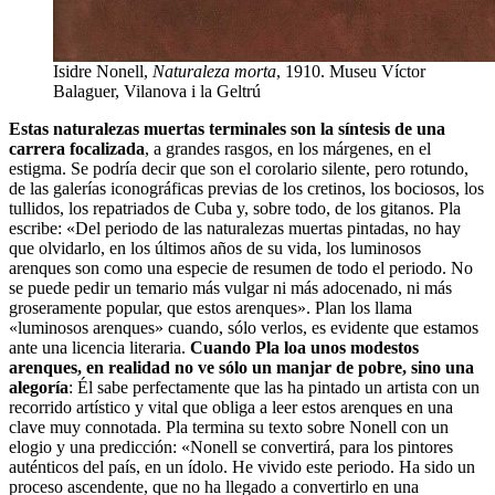
Isidre Nonell,
Naturaleza morta
, 1910. Museu Víctor
Balaguer, Vilanova i la Geltrú
Estas naturalezas muertas terminales son la síntesis de una
carrera focalizada
, a grandes rasgos, en los márgenes, en el
estigma. Se podría decir que son el corolario silente, pero rotundo,
de las galerías iconográficas previas de los cretinos, los bociosos, los
tullidos, los repatriados de Cuba y, sobre todo, de los gitanos. Pla
escribe: «Del periodo de las naturalezas muertas pintadas, no hay
que olvidarlo, en los últimos años de su vida, los luminosos
arenques son como una especie de resumen de todo el periodo. No
se puede pedir un temario más vulgar ni más adocenado, ni más
groseramente popular, que estos arenques». Plan los llama
«luminosos arenques» cuando, sólo verlos, es evidente que estamos
ante una licencia literaria.
Cuando Pla loa unos modestos
arenques, en realidad no ve sólo un manjar de pobre, sino una
alegoría
: Él sabe perfectamente que las ha pintado un artista con un
recorrido artístico y vital que obliga a leer estos arenques en una
clave muy connotada. Pla termina su texto sobre Nonell con un
elogio y una predicción: «Nonell se convertirá, para los pintores
auténticos del país, en un ídolo. He vivido este periodo. Ha sido un
proceso ascendente, que no ha llegado a convertirlo en una