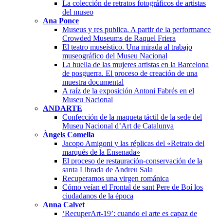
La colección de retratos fotográficos de artistas
del museo
Ana Ponce
Museus y res publica. A partir de la performance
Crowded Museums de Raquel Friera
El teatro museístico. Una mirada al trabajo
museográfico del Museu Nacional
La huella de las mujeres artistas en la Barcelona
de posguerra. El proceso de creación de una
muestra documental
A raíz de la exposición Antoni Fabrés en el
Museu Nacional
ANDARTE
Confección de la maqueta táctil de la sede del
Museu Nacional d’Art de Catalunya
Àngels Comella
Jacopo Amigoni y las réplicas del «Retrato del
marqués de la Ensenada»
El proceso de restauración-conservación de la
santa Librada de Andreu Sala
Recuperamos una virgen románica
Cómo veían el Frontal de sant Pere de Boí los
ciudadanos de la época
Anna Calvet
‘RecuperArt-19’: cuando el arte es capaz de