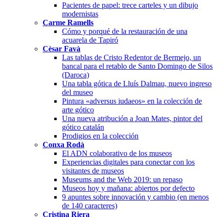
Pacientes de papel: trece carteles y un dibujo
modernistas
Carme Ramells
Cómo y porqué de la restauración de una
acuarela de Tapiró
Cèsar Favà
Las tablas de Cristo Redentor de Bermejo, un
bancal para el retablo de Santo Domingo de Silos
(Daroca)
Una tabla gótica de Lluís Dalmau, nuevo ingreso
del museo
Pintura «adversus iudaeos» en la colección de
arte gótico
Una nueva atribución a Joan Mates, pintor del
gótico catalán
Prodigios en la colección
Conxa Rodà
El ADN colaborativo de los museos
Experiencias digitales para conectar con los
visitantes de museos
Museums and the Web 2019: un repaso
Museos hoy y mañana: abiertos por defecto
9 apuntes sobre innovación y cambio (en menos
de 140 caracteres)
Cristina Riera