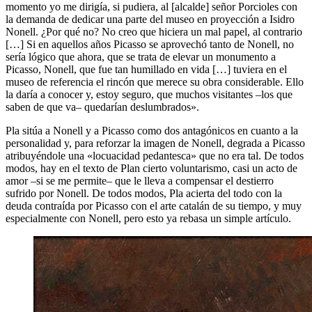
momento yo me dirigía, si pudiera, al [alcalde] señor Porcioles con
la demanda de dedicar una parte del museo en proyección a Isidro
Nonell. ¿Por qué no? No creo que hiciera un mal papel, al contrario
[…] Si en aquellos años Picasso se aprovechó tanto de Nonell, no
sería lógico que ahora, que se trata de elevar un monumento a
Picasso, Nonell, que fue tan humillado en vida […] tuviera en el
museo de referencia el rincón que merece su obra considerable. Ello
la daría a conocer y, estoy seguro, que muchos visitantes –los que
saben de que va– quedarían deslumbrados».
Pla sitúa a Nonell y a Picasso como dos antagónicos en cuanto a la
personalidad y, para reforzar la imagen de Nonell, degrada a Picasso
atribuyéndole una «locuacidad pedantesca» que no era tal. De todos
modos, hay en el texto de Plan cierto voluntarismo, casi un acto de
amor –si se me permite– que le lleva a compensar el destierro
sufrido por Nonell. De todos modos, Pla acierta del todo con la
deuda contraída por Picasso con el arte catalán de su tiempo, y muy
especialmente con Nonell, pero esto ya rebasa un simple artículo.