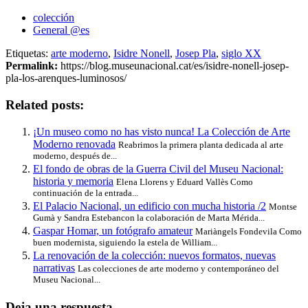
colección
General @es
Etiquetas:
arte moderno
,
Isidre Nonell
,
Josep Pla
,
siglo XX
Permalink:
https://blog.museunacional.cat/es/isidre-nonell-josep-
pla-los-arenques-luminosos/
Related posts:
¡Un museo como no has visto nunca! La Colección de Arte
Moderno renovada
Reabrimos la primera planta dedicada al arte
moderno, después de...
El fondo de obras de la Guerra Civil del Museu Nacional:
historia y memoria
Elena Llorens y Eduard Vallès Como
continuación de la entrada...
El Palacio Nacional, un edificio con mucha historia /2
Montse
Gumà y Sandra Estebancon la colaboración de Marta Mérida...
Gaspar Homar, un fotógrafo amateur
Mariàngels Fondevila Como
buen modernista, siguiendo la estela de William...
La renovación de la colección: nuevos formatos, nuevas
narrativas
Las colecciones de arte moderno y contemporáneo del
Museu Nacional...
Deja una respuesta