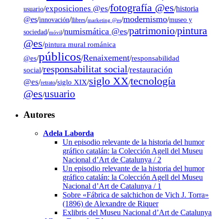
fotografía @es
exposiciones @es
/
/
/
historia
usuario
modernismo
@es
/
/
/
/
/
museo y
innovación
llibres
marketing @es
pintura
patrimonio
numismática @es
/
/
/
/
sociedad
móvil
@es
/
pintura mural románica
públicos
Renaixement
@es
/
/
/
responsabilidad
responsabilitat social
restauración
social
/
/
tecnología
siglo XX
@es
/
/
siglo XIX
/
/
retrato
@es
usuario
/
Autores
Adela Laborda
Un episodio relevante de la historia del humor
gráfico catalán: la Colección Agell del Museu
Nacional d’Art de Catalunya / 2
Un episodio relevante de la historia del humor
gráfico catalán: la Colección Agell del Museu
Nacional d’Art de Catalunya / 1
Sobre «Fábrica de salchichon de Vich J. Torra»
(1896) de Alexandre de Riquer
Exlibris del Museu Nacional d’Art de Catalunya