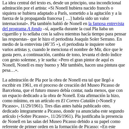
La idea central del texto es, desde un principio, una incondicional
admiración por el artista: «Si Nonell hubiera nacido francés o
siquiera se hubiera adaptado a París, sometido a la agitación y a la
fuerza de la propaganda francesa [ …] habría sido un valor
internacional». Pla también habló de Nonell en
la famosa entrevista
del programa
A fondo
–sí, aquella durante la cual Pla liaba un
cigarrillo y lo sellaba con la saliva mientras hacía tiempo para pensar
las respuestas– que le hizo el periodista Joaquín Soler Serrano. En
medio de la entrevista (46’35 »), el periodista le inquiere sobre
varios artistas y, cuando le menciona el nombre de Mir, dice que le
gusta pero, a continuación, cambia de tono, levanta el dedo índice
con gesto solemne, y le suelta: «Pero el gran pintor de aquí es
Nonell, Nonell es muy bueno y Mir también, hacen una pintura que
pesa…».
La admiración de Pla por la obra de Nonell era tal que llegó a
escribir en 1961, en el proceso de creación del Museo Picasso de
Barcelona, que el futuro museo debía contar, nada menos, que con
un espacio dedicado a la obra de Nonell. Esta afirmación la hizo,
como mínimo, en un artículo en
El Correo Catalán
(«Nonell y
Picasso», 11/29/1961). Tres días antes había publicado otro,
dedicado íntegramente a Picasso, donde ya anunciaba este segundo
artículo («Sobre Picasso», 11/26/1961). Pla justificaba la presencia
de Nonell en las salas del Museo Picasso debido a su papel como
referente de primer orden en la formación de Picasso: «En este