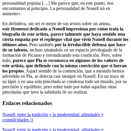
personalidad popular […] Me parece que, en este punto, nos
encontramos al principio. La personalidad de Nonell irá en
aumento».
En definitiva, sin ser el mejor de sus textos sobre un artista,
este
Homenot
dedicado a Nonell impresiona por cómo trata la
biografía de este artista, parece talmente que haya sentido una
cierta empatía por el repliegue vital que vivió Nonell durante los
últimos años.
Pero también
por la irreductible defensa que hace
de su talento,
incluso situándolo en un espacio privilegiado de la
formación de Picasso y reivindicando esta condición. Pero, sobre
todo,
parece que Pla se reconozca en algunos de los valores de
este artista, que defiende con la misma convicción que si fueran
los propios
. Aquel sentido de la contención, que a menudo hemos
advertido en Pla, se detecta casi siempre en Nonell. En un trazo de
su lápiz o en una sola pincelada se condensa todo un mundo, por su
precisión y equilibrio, pero sobre todo por todas aquellas otras
pinceladas que tuvo la sabiduría de no realizar.
Enlaces relacionados
Nonell, entre la tradición y la modernidad: afinidades y
complicidades /1
Nonell, entre la tradición y la modernidad: afinidades y