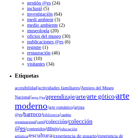
gestión @es
(24)
inclusió
(5)
investigación
(64)
medi ambient
(3)
medio ambiente
(2)
museología
(20)
oficios del museo
(30)
publicaciones @es
(6)
registre
(1)
restauración
(46)
rsc
(10)
visitantes
(34)
Etiquetas
/
actividades familiares
/
accesibilidad
Amigos del Museu
arte
arte gótico
aprendizaje
arte
/
/
/
/
/
Nacional
apps @es
moderno
/
/
artista
arte románico
barroco
/
/
/
@es
biblioteca
cambio
colección
colección
/
/
/
organizacional
cartel
@es
dibujo
/
/
/
contenidos
educación
escultura
/
/
experiencia de usuario
/
experiencia de
artística