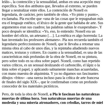
leído–, la contención y la sensualidad, ambas en una acepción muy
específica. Son dos atributos que, llevados al extremo, se pueden
llegar a neutralizar entre ellos. La contención de Nonell es
legendaria, de carácter, pero también de obra. «Yo pinto y punto»,
exclamaba. Pla escribe que «una de las cosas que le repugnaban más
era el lenguaje estético, el léxico de la gente que hablaba de arte. Sus
argumentos eran sus cuadros; las palabras sabias le exasperaban». Y
poco después se identifica: «Yo, eso, lo entiendo: Nonell era un
hombre del oficio, un artesano […]. La estética es algo horrenda: La
han inventado los profesores alemanes». Pla nos recuerda también el
legendario perfeccionismo de Nonell, que le llevaba a retomar una
misma obra al cabo de unos días, y la repintaba añadiendo nuevos
matices, texturas y colores. En cuanto a la sensualidad, es una de las
características más profundas de la obra de Nonell, en su pintura,
pero sobre todo en su obra sobre papel. Nonell, como han repetido
varios críticos, es un sensual deslizando el carboncillo, el lápiz o la
tinta sobre el papel, y aplicando sabiamente manchas acuareladas,
con mano maestra de alquimista. Y ya no digamos sus fascinantes
dibujos «fritos» –una rareza incluso para la crítica de arte francesa
de finales del siglo XIX–, que le confirmaban como un profundo
conocedor de los materiales pictóricos.
Pero, de toda la obra de Nonell,
a Pla le fascinan las naturalezas
muertas de última hora. Son naturalezas muertas de una
modestia y una miseria atronadores, con cebollas, tarros de miel