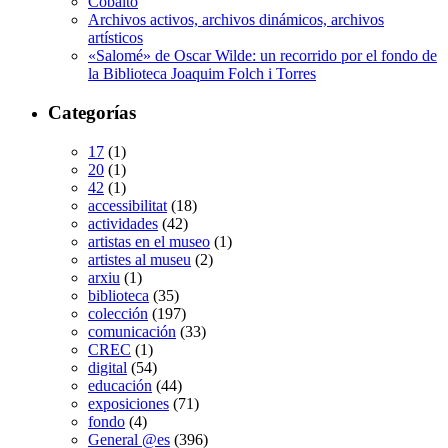
Cobalto
Archivos activos, archivos dinámicos, archivos
artísticos
«Salomé» de Oscar Wilde: un recorrido por el fondo de
la Biblioteca Joaquim Folch i Torres
Categorías
17
(1)
20
(1)
42
(1)
accessibilitat
(18)
actividades
(42)
artistas en el museo
(1)
artistes al museu
(2)
arxiu
(1)
biblioteca
(35)
colección
(197)
comunicación
(33)
CREC
(1)
digital
(54)
educación
(44)
exposiciones
(71)
fondo
(4)
General @es
(396)