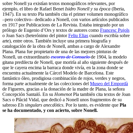
sobre Nonell ya existían textos monográficos relevantes, por
ejemplo, el libro de Rafael Benet
Isidro Nonell y su época
(Iberia,
1947). En su texto Pla también cita el primer volumen monográfico
–pero colectivo– dedicado a Nonell, con varios artículos publicados
en 1917 por Publicacions de La Revista. Estaba integrado por un
prólogo de Eugenio d’Ors y textos de autores como
Francesc Pujols
o Joan Sacs (heterónimo del pintor
Feliu Elias
cuando escribía sobre
arte), entre otros. También incluye una primera biografía y
catalogación de la obra de Nonell, ambas a cargo de Alexandre
Plana. Plana fue propietario de una de las mejores pinturas de
Nonell, un extraordinario
escorzo de Consuelo
de 1904, la modelo
gitana predilecta de Nonell, que moriría al año siguiente después de
que le cayera encima la barraca donde vivía, en la zona donde se
encuentra actualmente la Cárcel Modelo de Barcelona. Este
fantástico óleo, prodigiosa combinación de rojos, verdes y negros,
forma parte actualmente de las colecciones del
Museo del Empordà
de Figueres, gracias a la donación de la madre de Plana, la señora
Concepción Santaló. En su
Homenot
Pla también cita textos de Joan
Sacs o Plàcid Vidal, que dedicó a Nonell unos fragmentos de su
sabroso
Els singulars anecdòtics
. Por lo tanto, es evidente que
Pla
se ha documentado, y con acierto, sobre Nonell.