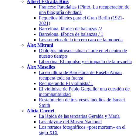
Albert Estrada-Rius
Francesc Paradaltas i Pintó. La recuperación de
una biografía olvidada
Pequeños billetes para el Gran Berlín (1921-
2021)
Barcelona, fábrica de balanzas /2
Barcelona, fábrica de balanzas / 1
Los secretos de la tercera cara de la moneda
Àlex Mitrani
Diálogos intrusos: situar el arte en el centro de
nuestro tiempo
Liberxina: El impulso y el impacto de la revuelta
Àlex Masalles
La escultura de Barcelona de Eusebi Arnau
recupera toda su fuerza
Recuperando El violinista/ 1
El violinista de Pablo Gargallo: una cuestión de
incompatibilidad
Restauración de tres yesos inéditos de Ismael
Smith
Alícia Cornet
La lápida de las terciarias Geralda y María
Los ukiyo-e del Museu Nacional
Los retratos fotográficos «post mortem» en el
siglo XIX