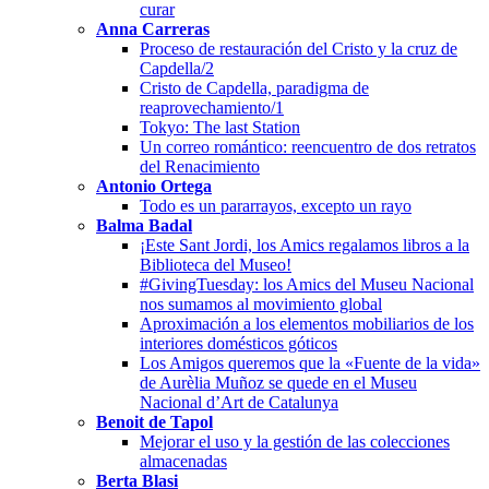
curar
Anna Carreras
Proceso de restauración del Cristo y la cruz de
Capdella/2
Cristo de Capdella, paradigma de
reaprovechamiento/1
Tokyo: The last Station
Un correo romántico: reencuentro de dos retratos
del Renacimiento
Antonio Ortega
Todo es un pararrayos, excepto un rayo
Balma Badal
¡Este Sant Jordi, los Amics regalamos libros a la
Biblioteca del Museo!
#GivingTuesday: los Amics del Museu Nacional
nos sumamos al movimiento global
Aproximación a los elementos mobiliarios de los
interiores domésticos góticos
Los Amigos queremos que la «Fuente de la vida»
de Aurèlia Muñoz se quede en el Museu
Nacional d’Art de Catalunya
Benoit de Tapol
Mejorar el uso y la gestión de las colecciones
almacenadas
Berta Blasi