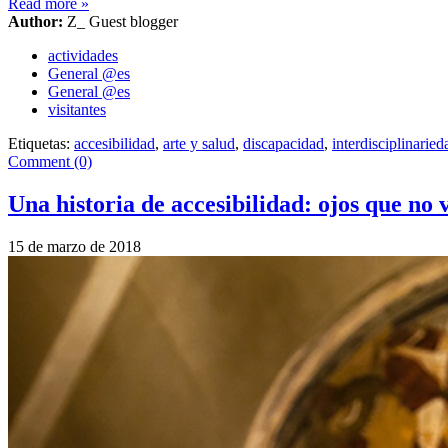
Read more
»
Author:
Z_ Guest blogger
actividades
General @es
General @es
visitantes
Etiquetas:
accesibilidad
,
arte y salud
,
discapacidad
,
interdisciplinaried
Comment (0)
Una historia de accesibilidad: ojos que no 
15 de marzo de 2018