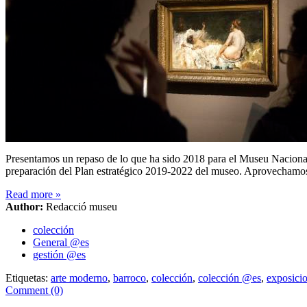
Presentamos un repaso de lo que ha sido 2018 para el Museu Nacional.
preparación del Plan estratégico 2019-2022 del museo. Aprovechamos p
Read more
»
Author:
Redacció museu
colección
General @es
gestión @es
Etiquetas:
arte moderno
,
barroco
,
colección
,
colección @es
,
exposici
Comment (0)