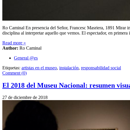
Ro Caminal En presencia del Señor, Francesc Masriera, 1891 Mirar im
disciplina al interpretar aquello que vemos. El espectador, en primer
Read more
»
Author:
Ro Caminal
General @es
Etiquetas:
artistas en el museo
,
instalación
,
responsabilidad social
Comment (0)
El 2018 del Museu Nacional: resumen visu
27 de diciembre de 2018