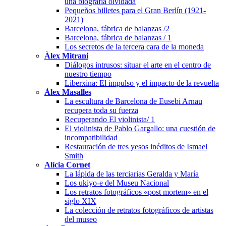
una biografía olvidada
Pequeños billetes para el Gran Berlín (1921-
2021)
Barcelona, fábrica de balanzas /2
Barcelona, fábrica de balanzas / 1
Los secretos de la tercera cara de la moneda
Àlex Mitrani
Diálogos intrusos: situar el arte en el centro de
nuestro tiempo
Liberxina: El impulso y el impacto de la revuelta
Àlex Masalles
La escultura de Barcelona de Eusebi Arnau
recupera toda su fuerza
Recuperando El violinista/ 1
El violinista de Pablo Gargallo: una cuestión de
incompatibilidad
Restauración de tres yesos inéditos de Ismael
Smith
Alícia Cornet
La lápida de las terciarias Geralda y María
Los ukiyo-e del Museu Nacional
Los retratos fotográficos «post mortem» en el
siglo XIX
La colección de retratos fotográficos de artistas
del museo