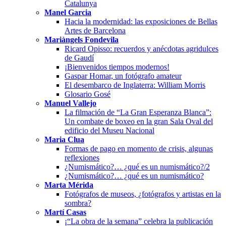
Catalunya
Manel Garcia
Hacia la modernidad: las exposiciones de Bellas
Artes de Barcelona
Mariàngels Fondevila
Ricard Opisso: recuerdos y anécdotas agridulces
de Gaudí
¡Bienvenidos tiempos modernos!
Gaspar Homar, un fotógrafo amateur
El desembarco de Inglaterra: William Morris
Glosario Gosé
Manuel Vallejo
La filmación de “La Gran Esperanza Blanca”:
Un combate de boxeo en la gran Sala Oval del
edificio del Museu Nacional
Maria Clua
Formas de pago en momento de crisis, algunas
reflexiones
¿Numismático?… ¿qué es un numismático?/2
¿Numismático?… ¿qué es un numismático?
Marta Mérida
Fotógrafos de museos, ¿fotógrafos y artistas en la
sombra?
Martí Casas
¡“La obra de la semana” celebra la publicación