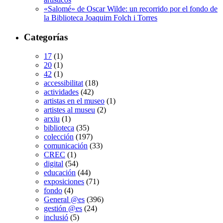
«Salomé» de Oscar Wilde: un recorrido por el fondo de
la Biblioteca Joaquim Folch i Torres
Categorías
17
(1)
20
(1)
42
(1)
accessibilitat
(18)
actividades
(42)
artistas en el museo
(1)
artistes al museu
(2)
arxiu
(1)
biblioteca
(35)
colección
(197)
comunicación
(33)
CREC
(1)
digital
(54)
educación
(44)
exposiciones
(71)
fondo
(4)
General @es
(396)
gestión @es
(24)
inclusió
(5)