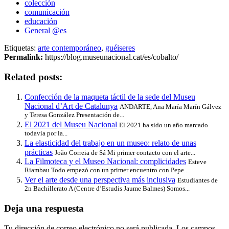
colección
comunicación
educación
General @es
Etiquetas:
arte contemporáneo
,
guéiseres
Permalink:
https://blog.museunacional.cat/es/cobalto/
Related posts:
Confección de la maqueta táctil de la sede del Museu
Nacional d’Art de Catalunya
ANDARTE, Ana María Marín Gálvez
y Teresa González Presentación de...
El 2021 del Museu Nacional
El 2021 ha sido un año marcado
todavía por la...
La elasticidad del trabajo en un museo: relato de unas
prácticas
João Correia de Sá Mi primer contacto con el arte...
La Filmoteca y el Museo Nacional: complicidades
Esteve
Riambau Todo empezó con un primer encuentro con Pepe...
Ver el arte desde una perspectiva más inclusiva
Estudiantes de
2n Bachillerato A (Centre d’Estudis Jaume Balmes) Somos...
Deja una respuesta
Tu dirección de correo electrónico no será publicada.
Los campos