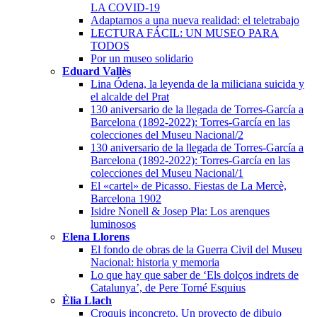
LA COVID-19
Adaptarnos a una nueva realidad: el teletrabajo
LECTURA FÁCIL: UN MUSEO PARA
TODOS
Por un museo solidario
Eduard Vallès
Lina Ódena, la leyenda de la miliciana suicida y
el alcalde del Prat
130 aniversario de la llegada de Torres-García a
Barcelona (1892-2022): Torres-García en las
colecciones del Museu Nacional/2
130 aniversario de la llegada de Torres-García a
Barcelona (1892-2022): Torres-García en las
colecciones del Museu Nacional/1
El «cartel» de Picasso. Fiestas de La Mercè,
Barcelona 1902
Isidre Nonell & Josep Pla: Los arenques
luminosos
Elena Llorens
El fondo de obras de la Guerra Civil del Museu
Nacional: historia y memoria
Lo que hay que saber de ‘Els dolços indrets de
Catalunya’, de Pere Torné Esquius
Èlia Llach
Croquis inconcreto. Un proyecto de dibujo