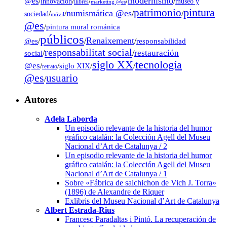
modernismo
@es
/
/
/
/
/
museo y
innovación
llibres
marketing @es
pintura
patrimonio
numismática @es
/
/
/
/
sociedad
móvil
@es
/
pintura mural románica
públicos
Renaixement
@es
/
/
/
responsabilidad
responsabilitat social
restauración
social
/
/
tecnología
siglo XX
@es
/
/
siglo XIX
/
/
retrato
@es
usuario
/
Autores
Adela Laborda
Un episodio relevante de la historia del humor
gráfico catalán: la Colección Agell del Museu
Nacional d’Art de Catalunya / 2
Un episodio relevante de la historia del humor
gráfico catalán: la Colección Agell del Museu
Nacional d’Art de Catalunya / 1
Sobre «Fábrica de salchichon de Vich J. Torra»
(1896) de Alexandre de Riquer
Exlibris del Museu Nacional d’Art de Catalunya
Albert Estrada-Rius
Francesc Paradaltas i Pintó. La recuperación de