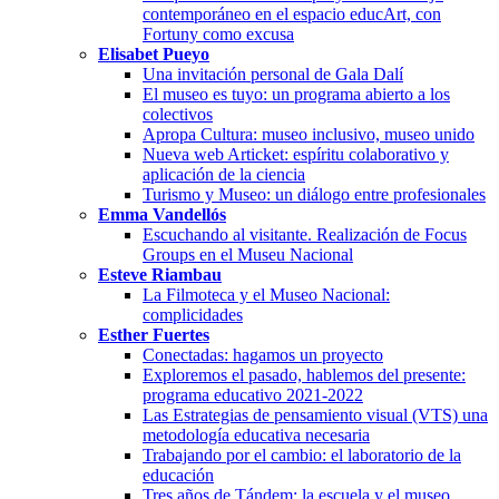
contemporáneo en el espacio educArt, con
Fortuny como excusa
Elisabet Pueyo
Una invitación personal de Gala Dalí
El museo es tuyo: un programa abierto a los
colectivos
Apropa Cultura: museo inclusivo, museo unido
Nueva web Articket: espíritu colaborativo y
aplicación de la ciencia
Turismo y Museo: un diálogo entre profesionales
Emma Vandellós
Escuchando al visitante. Realización de Focus
Groups en el Museu Nacional
Esteve Riambau
La Filmoteca y el Museo Nacional:
complicidades
Esther Fuertes
Conectadas: hagamos un proyecto
Exploremos el pasado, hablemos del presente:
programa educativo 2021-2022
Las Estrategias de pensamiento visual (VTS) una
metodología educativa necesaria
Trabajando por el cambio: el laboratorio de la
educación
Tres años de Tándem: la escuela y el museo