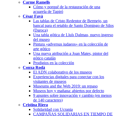
Carme Ramells
Cómo y porqué de la restauración de una
acuarela de Tapiró
Cèsar Favà
Las tablas de Cristo Redentor de Bermejo, un
bancal para el retablo de Santo Domingo de Silos
(Daroca)
Una tabla gótica de Lluís Dalmau, nuevo ingreso
del museo
Pintura «adversus iudaeos» en la colección de
arte gótico
Una nueva atribución a Joan Mates, pintor del
gótico catalán
Prodigios en la colección
Conxa Rodà
El ADN colaborativo de los museos
Experiencias digitales para conectar con los
visitantes de museos
Museums and the Web 2019: un repaso
Museos hoy y mañana: abiertos por defecto
9 apuntes sobre innovación y cambio (en menos
de 140 caracteres)
Cristina Riera
Solidaridad con Ucrania
CAMPAÑAS SOLIDARIAS EN TIEMPO DE