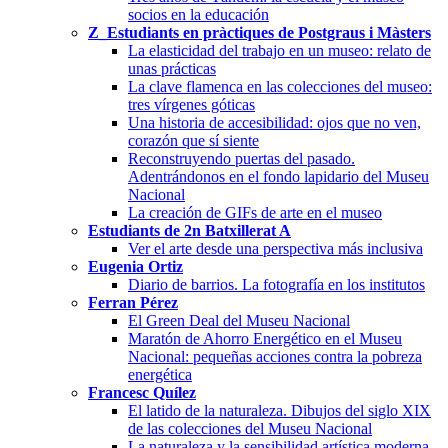
socios en la educación
Z_Estudiants en pràctiques de Postgraus i Màsters
La elasticidad del trabajo en un museo: relato de
unas prácticas
La clave flamenca en las colecciones del museo:
tres vírgenes góticas
Una historia de accesibilidad: ojos que no ven,
corazón que sí siente
Reconstruyendo puertas del pasado.
Adentrándonos en el fondo lapidario del Museu
Nacional
La creación de GIFs de arte en el museo
Estudiants de 2n Batxillerat A
Ver el arte desde una perspectiva más inclusiva
Eugenia Ortiz
Diario de barrios. La fotografía en los institutos
Ferran Pérez
El Green Deal del Museu Nacional
Maratón de Ahorro Energético en el Museu
Nacional: pequeñas acciones contra la pobreza
energética
Francesc Quílez
El latido de la naturaleza. Dibujos del siglo XIX
de las colecciones del Museu Nacional
La naturaleza y la sensibilidad artística moderna