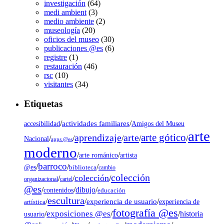
investigación
(64)
medi ambient
(3)
medio ambiente
(2)
museología
(20)
oficios del museo
(30)
publicaciones @es
(6)
registre
(1)
restauración
(46)
rsc
(10)
visitantes
(34)
Etiquetas
/
actividades familiares
/
accesibilidad
Amigos del Museu
arte
arte gótico
aprendizaje
arte
/
/
/
/
/
Nacional
apps @es
moderno
/
/
artista
arte románico
barroco
/
/
/
@es
biblioteca
cambio
colección
colección
/
/
/
organizacional
cartel
@es
dibujo
/
/
/
contenidos
educación
escultura
/
/
experiencia de usuario
/
experiencia de
artística
fotografía @es
exposiciones @es
/
/
/
historia
usuario