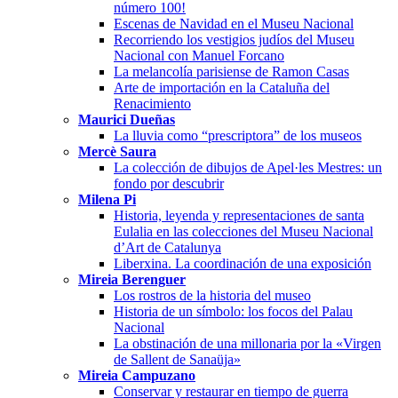
número 100!
Escenas de Navidad en el Museu Nacional
Recorriendo los vestigios judíos del Museu
Nacional con Manuel Forcano
La melancolía parisiense de Ramon Casas
Arte de importación en la Cataluña del
Renacimiento
Maurici Dueñas
La lluvia como “prescriptora” de los museos
Mercè Saura
La colección de dibujos de Apel·les Mestres: un
fondo por descubrir
Milena Pi
Historia, leyenda y representaciones de santa
Eulalia en las colecciones del Museu Nacional
d’Art de Catalunya
Liberxina. La coordinación de una exposición
Mireia Berenguer
Los rostros de la historia del museo
Historia de un símbolo: los focos del Palau
Nacional
La obstinación de una millonaria por la «Virgen
de Sallent de Sanaüja»
Mireia Campuzano
Conservar y restaurar en tiempo de guerra