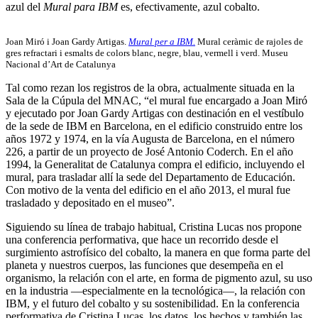
azul del
Mural para IBM
es, efectivamente, azul cobalto.
Joan Miró i Joan Gardy Artigas.
Mural per a IBM.
Mural ceràmic de rajoles de
gres refractari i esmalts de colors blanc, negre, blau, vermell i verd. Museu
Nacional d’Art de Catalunya
Tal como rezan los registros de la obra, actualmente situada en la
Sala de la Cúpula del MNAC, “el mural fue encargado a Joan Miró
y ejecutado por Joan Gardy Artigas con destinación en el vestíbulo
de la sede de IBM en Barcelona, en el edificio construido entre los
años 1972 y 1974, en la vía Augusta de Barcelona, en el número
226, a partir de un proyecto de José Antonio Coderch. En el año
1994, la Generalitat de Catalunya compra el edificio, incluyendo el
mural, para trasladar allí la sede del Departamento de Educación.
Con motivo de la venta del edificio en el año 2013, el mural fue
trasladado y depositado en el museo”.
Siguiendo su línea de trabajo habitual, Cristina Lucas nos propone
una conferencia performativa, que hace un recorrido desde el
surgimiento astrofísico del cobalto, la manera en que forma parte del
planeta y nuestros cuerpos, las funciones que desempeña en el
organismo, la relación con el arte, en forma de pigmento azul, su uso
en la industria —especialmente en la tecnológica—, la relación con
IBM, y el futuro del cobalto y su sostenibilidad. En la conferencia
performativa de Cristina Lucas, los datos, los hechos y también las