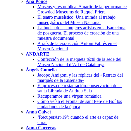
Ana Ponce
Museus y res publica. A partir de la performance
Crowded Museums de Raquel Friera
El teatro museístico. Una mirada al trabajo
museográfico del Museu Nacional
La huella de las mujeres artistas en la Barcelona
de posguerra. El proceso de creación de una
muestra documental
A raíz de la exposición Antoni Fabrés en el
Museu Nacional
ANDARTE
Confección de la maqueta táctil de la sede del
Museu Nacional d’Art de Catalunya
Àngels Comella
Jacopo Amigoni y las réplicas del «Retrato del
marqués de la Ensenada»
El proceso de restauración-conservación de la
santa Librada de Andreu Sala
Recuperamos una virgen románica
Cómo veían el Frontal de sant Pere de Boí los
ciudadanos de la época
Anna Calvet
‘RecuperArt-19’: cuando el arte es capaz de
curar
Anna Carreras