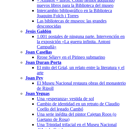
+ Amigos + libros. Cómo hemos adquirido
nuevos libros para la Biblioteca del museo
Intercambio bibliográfico en la Biblioteca
Joaquim Folch i Torres
Las bibliotecas de museos: las grandes
desconocidas
Jesús Galdón
1.001 postales de ninguna parte. Intervención en
la exposición «La guerra infinita. Antoni
Campañà»
Joan Casellas
Rrose Sélavy en el Pirineo submarino
Joan Duran-Porta
El mito del Grial, un relato entre la literatura y el
arte
Joan Pey
El Museu Nacional restaura obras del monasterio
de Ripoll
Joan Yeguas
Una «esperanza» vestida de sol
Cambio de identidad en un retrato de Claudio
Coello del legado Cambó
Una serie inédita del pintor Cajetan Roos (o
Gaetano de Rosa)
Una Trinidad trifacial en el Museu Nacional