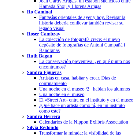
Joan Gardy Artigas, un eslabón silencioso entre
Hamada Shōji y Llorens Artigas
Ro Caminal
Fantasías orientales de ayer y hoy. Revisar la
historia debería conllevar también revisar su
legado visual
Roser Cambray
La colección de fotografía crece: el nuevo
depósito de fotografías de Antoni Campañà i
Bandranas
Ruth Bagan
La conservación preventiva: ¿en qué punto nos
encontramos?
Sandra Figueras
Artistas en casa, habitar y crear. Días de
confinamiento
Una noche en el museo /2_ hablan los alumnos
Una noche en el museo
El «Street Art» entra en el instituto y en el museo
¿Qué hace un artista como tú, en un instituto
como este?
Sandra Herrera
Calendarios de la Nippon Exlibris Association
Sílvia Redondo
Transformar la mirada: la visibilidad de las