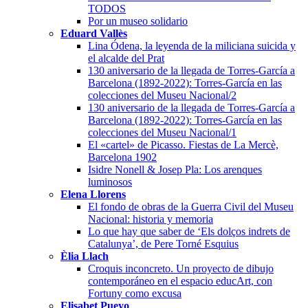
TODOS
Por un museo solidario
Eduard Vallès
Lina Ódena, la leyenda de la miliciana suicida y
el alcalde del Prat
130 aniversario de la llegada de Torres-García a
Barcelona (1892-2022): Torres-García en las
colecciones del Museu Nacional/2
130 aniversario de la llegada de Torres-García a
Barcelona (1892-2022): Torres-García en las
colecciones del Museu Nacional/1
El «cartel» de Picasso. Fiestas de La Mercè,
Barcelona 1902
Isidre Nonell & Josep Pla: Los arenques
luminosos
Elena Llorens
El fondo de obras de la Guerra Civil del Museu
Nacional: historia y memoria
Lo que hay que saber de ‘Els dolços indrets de
Catalunya’, de Pere Torné Esquius
Èlia Llach
Croquis inconcreto. Un proyecto de dibujo
contemporáneo en el espacio educArt, con
Fortuny como excusa
Elisabet Pueyo