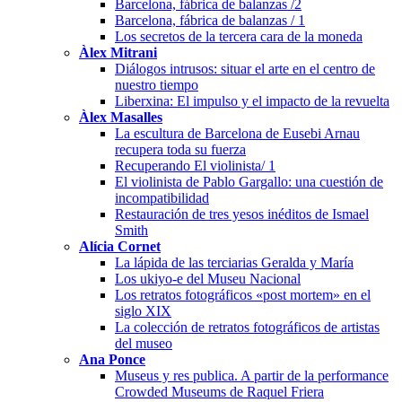
Barcelona, fábrica de balanzas /2
Barcelona, fábrica de balanzas / 1
Los secretos de la tercera cara de la moneda
Àlex Mitrani
Diálogos intrusos: situar el arte en el centro de
nuestro tiempo
Liberxina: El impulso y el impacto de la revuelta
Àlex Masalles
La escultura de Barcelona de Eusebi Arnau
recupera toda su fuerza
Recuperando El violinista/ 1
El violinista de Pablo Gargallo: una cuestión de
incompatibilidad
Restauración de tres yesos inéditos de Ismael
Smith
Alícia Cornet
La lápida de las terciarias Geralda y María
Los ukiyo-e del Museu Nacional
Los retratos fotográficos «post mortem» en el
siglo XIX
La colección de retratos fotográficos de artistas
del museo
Ana Ponce
Museus y res publica. A partir de la performance
Crowded Museums de Raquel Friera