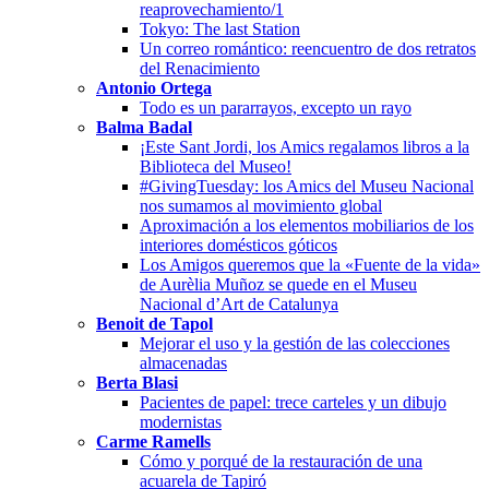
reaprovechamiento/1
Tokyo: The last Station
Un correo romántico: reencuentro de dos retratos
del Renacimiento
Antonio Ortega
Todo es un pararrayos, excepto un rayo
Balma Badal
¡Este Sant Jordi, los Amics regalamos libros a la
Biblioteca del Museo!
#GivingTuesday: los Amics del Museu Nacional
nos sumamos al movimiento global
Aproximación a los elementos mobiliarios de los
interiores domésticos góticos
Los Amigos queremos que la «Fuente de la vida»
de Aurèlia Muñoz se quede en el Museu
Nacional d’Art de Catalunya
Benoit de Tapol
Mejorar el uso y la gestión de las colecciones
almacenadas
Berta Blasi
Pacientes de papel: trece carteles y un dibujo
modernistas
Carme Ramells
Cómo y porqué de la restauración de una
acuarela de Tapiró