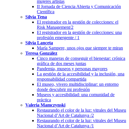
mujeres artistas
II Jornada de Ciencia Abierta y Comunicación
Científica
Sílvia Tena
El registrador en la gestión de colecciones: el
Risk Management/2
El registrador en la gestión de colecciones: una
profesión emergente / 1
Sílvia Lanceta
María Sampere, unos ojos que siempre te miran
Teresa González
Cinco maneras de conseguir el bienestar: crónica
gráfica de dos meses juntas
Pandemia, museos y personas mayores
La gestión de la accesibilidad y la inclusión, una
responsabilidad compartida
El museo, vivero multidisciplinar: un entorno
donde descubrir mi profesión
Museos y accesibilidad: una comunidad de
práctica
Valeria Mamczynski
Restaurando el color de la luz: vitrales del Museu
Nacional d’Art de Catalunya /2
Restaurando el color de la luz: vitrales del Museu
Nacional d’Art de Catalunya /1