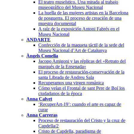
El teatro museístico. Una mirada al trabajo
museográfico del Museu Nacional
La huella de las mujeres artistas en la Barcelona
de posguerra. El proceso de creación de una
muestra documental
A raíz de la exposición Antoni Fabrés en el
Museu Nacional
ANDARTE
Confección de la maqueta táctil de la sede del
Museu Nacional d’Art de Catalunya
Àngels Comella
Jacopo Amigoni y las réplicas del «Retrato del
marqués de la Ensenada»
El proceso de restauración-conservación de la
santa Librada de Andreu Sala
Recuperamos una virgen románica
Cómo veían el Frontal de sant Pere de Boí los
ciudadanos de la época
Anna Calvet
‘RecuperArt-19’: cuando el arte es capaz de
curar
Anna Carreras
Proceso de restauración del Cristo y la cruz de
Capdella/2
Cristo de Capdella, paradigma de