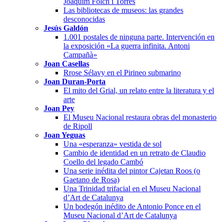
Joaquim Folch i Torres
Las bibliotecas de museos: las grandes
desconocidas
Jesús Galdón
1.001 postales de ninguna parte. Intervención en
la exposición «La guerra infinita. Antoni
Campañà»
Joan Casellas
Rrose Sélavy en el Pirineo submarino
Joan Duran-Porta
El mito del Grial, un relato entre la literatura y el
arte
Joan Pey
El Museu Nacional restaura obras del monasterio
de Ripoll
Joan Yeguas
Una «esperanza» vestida de sol
Cambio de identidad en un retrato de Claudio
Coello del legado Cambó
Una serie inédita del pintor Cajetan Roos (o
Gaetano de Rosa)
Una Trinidad trifacial en el Museu Nacional
d’Art de Catalunya
Un bodegón inédito de Antonio Ponce en el
Museu Nacional d’Art de Catalunya