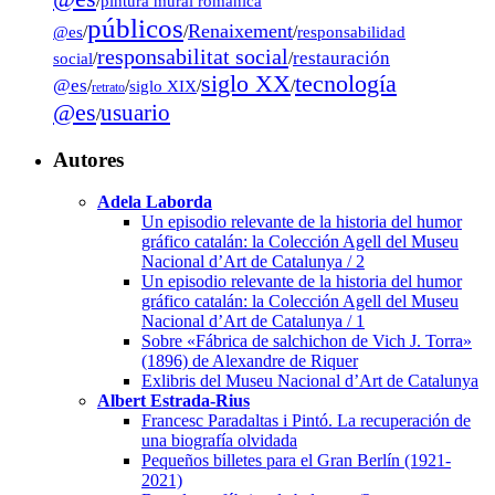
/
pintura mural románica
públicos
Renaixement
@es
/
/
/
responsabilidad
responsabilitat social
restauración
social
/
/
tecnología
siglo XX
@es
/
/
siglo XIX
/
/
retrato
@es
usuario
/
Autores
Adela Laborda
Un episodio relevante de la historia del humor
gráfico catalán: la Colección Agell del Museu
Nacional d’Art de Catalunya / 2
Un episodio relevante de la historia del humor
gráfico catalán: la Colección Agell del Museu
Nacional d’Art de Catalunya / 1
Sobre «Fábrica de salchichon de Vich J. Torra»
(1896) de Alexandre de Riquer
Exlibris del Museu Nacional d’Art de Catalunya
Albert Estrada-Rius
Francesc Paradaltas i Pintó. La recuperación de
una biografía olvidada
Pequeños billetes para el Gran Berlín (1921-
2021)