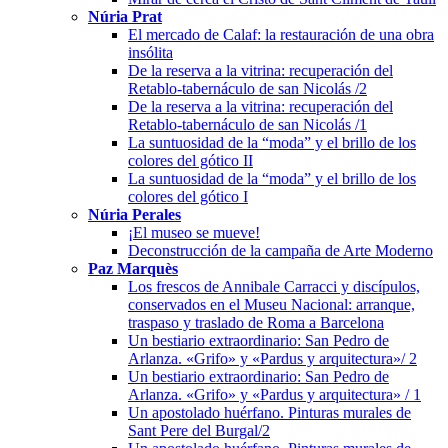
Núria Prat
El mercado de Calaf: la restauración de una obra
insólita
De la reserva a la vitrina: recuperación del
Retablo-tabernáculo de san Nicolás /2
De la reserva a la vitrina: recuperación del
Retablo-tabernáculo de san Nicolás /1
La suntuosidad de la “moda” y el brillo de los
colores del gótico II
La suntuosidad de la “moda” y el brillo de los
colores del gótico I
Núria Perales
¡El museo se mueve!
Deconstrucción de la campaña de Arte Moderno
Paz Marquès
Los frescos de Annibale Carracci y discípulos,
conservados en el Museu Nacional: arranque,
traspaso y traslado de Roma a Barcelona
Un bestiario extraordinario: San Pedro de
Arlanza. «Grifo» y «Pardus y arquitectura»/ 2
Un bestiario extraordinario: San Pedro de
Arlanza. «Grifo» y «Pardus y arquitectura» / 1
Un apostolado huérfano. Pinturas murales de
Sant Pere del Burgal/2