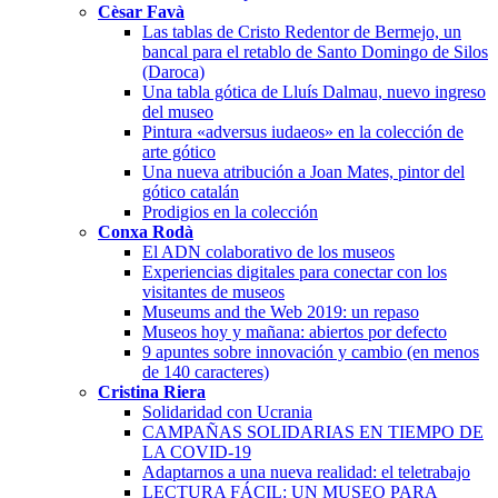
Cèsar Favà
Las tablas de Cristo Redentor de Bermejo, un
bancal para el retablo de Santo Domingo de Silos
(Daroca)
Una tabla gótica de Lluís Dalmau, nuevo ingreso
del museo
Pintura «adversus iudaeos» en la colección de
arte gótico
Una nueva atribución a Joan Mates, pintor del
gótico catalán
Prodigios en la colección
Conxa Rodà
El ADN colaborativo de los museos
Experiencias digitales para conectar con los
visitantes de museos
Museums and the Web 2019: un repaso
Museos hoy y mañana: abiertos por defecto
9 apuntes sobre innovación y cambio (en menos
de 140 caracteres)
Cristina Riera
Solidaridad con Ucrania
CAMPAÑAS SOLIDARIAS EN TIEMPO DE
LA COVID-19
Adaptarnos a una nueva realidad: el teletrabajo
LECTURA FÁCIL: UN MUSEO PARA