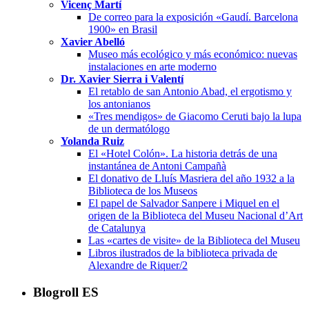
Vicenç Martí
De correo para la exposición «Gaudí. Barcelona
1900» en Brasil
Xavier Abelló
Museo más ecológico y más económico: nuevas
instalaciones en arte moderno
Dr. Xavier Sierra i Valentí
El retablo de san Antonio Abad, el ergotismo y
los antonianos
«Tres mendigos» de Giacomo Ceruti bajo la lupa
de un dermatólogo
Yolanda Ruiz
El «Hotel Colón». La historia detrás de una
instantánea de Antoni Campañà
El donativo de Lluís Masriera del año 1932 a la
Biblioteca de los Museos
El papel de Salvador Sanpere i Miquel en el
origen de la Biblioteca del Museu Nacional d’Art
de Catalunya
Las «cartes de visite» de la Biblioteca del Museu
Libros ilustrados de la biblioteca privada de
Alexandre de Riquer/2
Blogroll ES