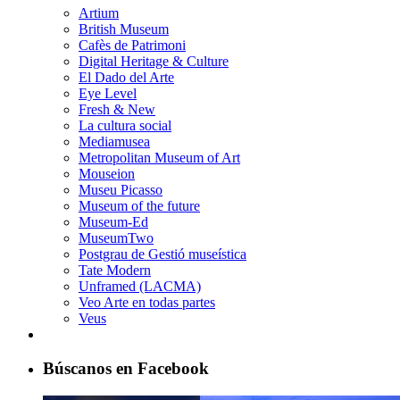
Artium
British Museum
Cafès de Patrimoni
Digital Heritage & Culture
El Dado del Arte
Eye Level
Fresh & New
La cultura social
Mediamusea
Metropolitan Museum of Art
Mouseion
Museu Picasso
Museum of the future
Museum-Ed
MuseumTwo
Postgrau de Gestió museística
Tate Modern
Unframed (LACMA)
Veo Arte en todas partes
Veus
Búscanos en Facebook