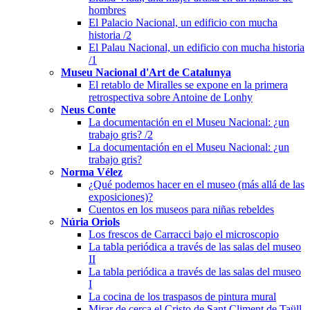
hombres
El Palacio Nacional, un edificio con mucha
historia /2
El Palau Nacional, un edificio con mucha historia
/1
Museu Nacional d'Art de Catalunya
El retablo de Miralles se expone en la primera
retrospectiva sobre Antoine de Lonhy
Neus Conte
La documentación en el Museu Nacional: ¿un
trabajo gris? /2
La documentación en el Museu Nacional: ¿un
trabajo gris?
Norma Vélez
¿Qué podemos hacer en el museo (más allá de las
exposiciones)?
Cuentos en los museos para niñas rebeldes
Núria Oriols
Los frescos de Carracci bajo el microscopio
La tabla periódica a través de las salas del museo
II
La tabla periódica a través de las salas del museo
I
La cocina de los traspasos de pintura mural
Mirar de cerca el Cristo de Sant Climent de Taüll