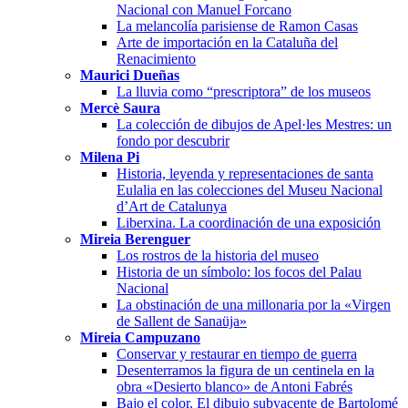
Nacional con Manuel Forcano
La melancolía parisiense de Ramon Casas
Arte de importación en la Cataluña del
Renacimiento
Maurici Dueñas
La lluvia como “prescriptora” de los museos
Mercè Saura
La colección de dibujos de Apel·les Mestres: un
fondo por descubrir
Milena Pi
Historia, leyenda y representaciones de santa
Eulalia en las colecciones del Museu Nacional
d’Art de Catalunya
Liberxina. La coordinación de una exposición
Mireia Berenguer
Los rostros de la historia del museo
Historia de un símbolo: los focos del Palau
Nacional
La obstinación de una millonaria por la «Virgen
de Sallent de Sanaüja»
Mireia Campuzano
Conservar y restaurar en tiempo de guerra
Desenterramos la figura de un centinela en la
obra «Desierto blanco» de Antoni Fabrés
Bajo el color. El dibujo subyacente de Bartolomé