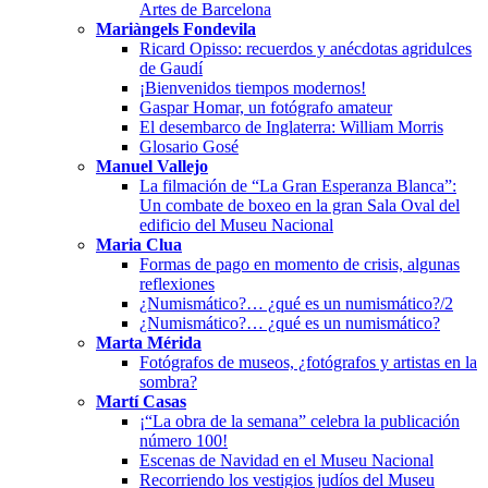
Artes de Barcelona
Mariàngels Fondevila
Ricard Opisso: recuerdos y anécdotas agridulces
de Gaudí
¡Bienvenidos tiempos modernos!
Gaspar Homar, un fotógrafo amateur
El desembarco de Inglaterra: William Morris
Glosario Gosé
Manuel Vallejo
La filmación de “La Gran Esperanza Blanca”:
Un combate de boxeo en la gran Sala Oval del
edificio del Museu Nacional
Maria Clua
Formas de pago en momento de crisis, algunas
reflexiones
¿Numismático?… ¿qué es un numismático?/2
¿Numismático?… ¿qué es un numismático?
Marta Mérida
Fotógrafos de museos, ¿fotógrafos y artistas en la
sombra?
Martí Casas
¡“La obra de la semana” celebra la publicación
número 100!
Escenas de Navidad en el Museu Nacional
Recorriendo los vestigios judíos del Museu