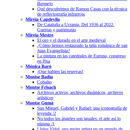
Bermejo
Qué descubrimos de Ramon Casas con la técnica
de reflectografía infrarroja
Mireia Capdevila
De Cataluña a Ucrania. Del 1936 al 2022.
Guerras y patrimonio
Mireia Mestre
El oro y el dorado en el arte medieval
¿Cómo hemos restaurado la talla románica de san
Juan Evangelista?
La pintura en las catedrales de Europa, congreso
en Pisa
Mónica Baró
¡Que hablen las reservas!
Montse Badia
Cobalto
Montse Frisach
Archivos activos, archivos dinámicos, archivos
artísticos
Montse Gumà
San Miguel, Gabriel y Rafael: una iconografía de
leyenda /2
No todos los ángeles son iguales: el arte así lo
plasma /1
Lluïsa Vidal, una mujer artista en un mundo de