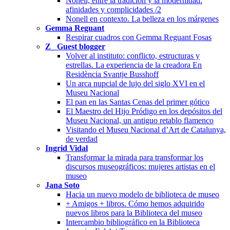
Nonell, entre la tradición y la modernidad:
afinidades y complicidades /2
Nonell en contexto. La belleza en los márgenes
Gemma Reguant
Respirar cuadros con Gemma Reguant Fosas
Z_ Guest blogger
Volver al instituto: conflicto, estructuras y
estrellas. La experiencia de la creadora En
Residència Svantje Busshoff
Un arca nupcial de lujo del siglo XVI en el
Museu Nacional
El pan en las Santas Cenas del primer gótico
El Maestro del Hijo Pródigo en los depósitos del
Museu Nacional, un antiguo retablo flamenco
Visitando el Museu Nacional d’Art de Catalunya,
de verdad
Ingrid Vidal
Transformar la mirada para transformar los
discursos museográficos: mujeres artistas en el
museo
Jana Soto
Hacia un nuevo modelo de biblioteca de museo
+ Amigos + libros. Cómo hemos adquirido
nuevos libros para la Biblioteca del museo
Intercambio bibliográfico en la Biblioteca