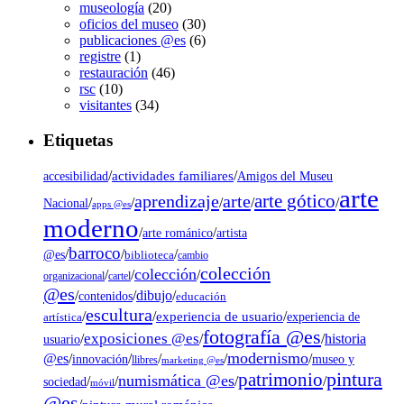
museología
(20)
oficios del museo
(30)
publicaciones @es
(6)
registre
(1)
restauración
(46)
rsc
(10)
visitantes
(34)
Etiquetas
/
actividades familiares
/
accesibilidad
Amigos del Museu
arte
arte gótico
aprendizaje
arte
/
/
/
/
/
Nacional
apps @es
moderno
/
/
artista
arte románico
barroco
/
/
/
@es
biblioteca
cambio
colección
colección
/
/
/
organizacional
cartel
@es
dibujo
/
/
/
contenidos
educación
escultura
/
/
experiencia de usuario
/
experiencia de
artística
fotografía @es
exposiciones @es
/
/
/
historia
usuario
modernismo
@es
/
/
/
/
/
museo y
innovación
llibres
marketing @es
pintura
patrimonio
numismática @es
/
/
/
/
sociedad
móvil
@es