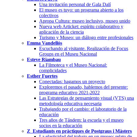
Una invitación personal de Gala Dalí
El museo es tuyo: un programa abierto a los
colectivos
Apropa Cultura: museo inclusivo, museo unido
Nueva web Articket: espíritu colaborativo y
aplicación de la ciencia
Turismo y Museo: un diálogo entre profesionales
Emma Vandellós
Escuchando al visitante. Realización de Focus
Groups en el Museu Nacional
Esteve Riambau
La Filmoteca y el Museo Nacional:
complicidades
Esther Fuertes
Conectadas: hagamos un proyecto
Exploremos el pasado, hablemos del presente:
programa educativo 2021-2022
Las Estrategias de pensamiento visual (VTS) una
metodología educativa necesaria
Trabajando por el cambio: el laboratorio de la
educación
Tres años de Tándem: la escuela y el museo
socios en la educación
Z_Estudiants en pràctiques de Postgraus i Màsters
La elasticidad del trabajo en un museo: relato de