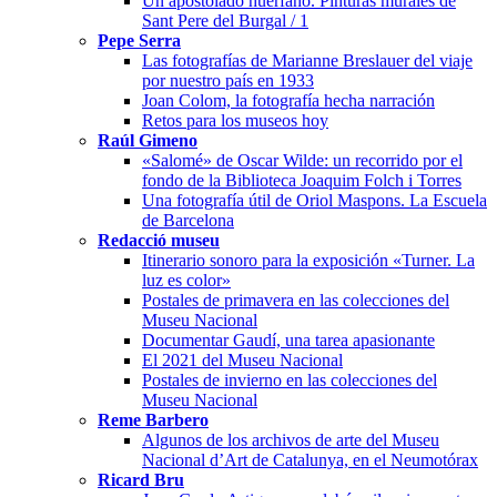
Un apostolado huérfano. Pinturas murales de
Sant Pere del Burgal / 1
Pepe Serra
Las fotografías de Marianne Breslauer del viaje
por nuestro país en 1933
Joan Colom, la fotografía hecha narración
Retos para los museos hoy
Raúl Gimeno
«Salomé» de Oscar Wilde: un recorrido por el
fondo de la Biblioteca Joaquim Folch i Torres
Una fotografía útil de Oriol Maspons. La Escuela
de Barcelona
Redacció museu
Itinerario sonoro para la exposición «Turner. La
luz es color»
Postales de primavera en las colecciones del
Museu Nacional
Documentar Gaudí, una tarea apasionante
El 2021 del Museu Nacional
Postales de invierno en las colecciones del
Museu Nacional
Reme Barbero
Algunos de los archivos de arte del Museu
Nacional d’Art de Catalunya, en el Neumotórax
Ricard Bru