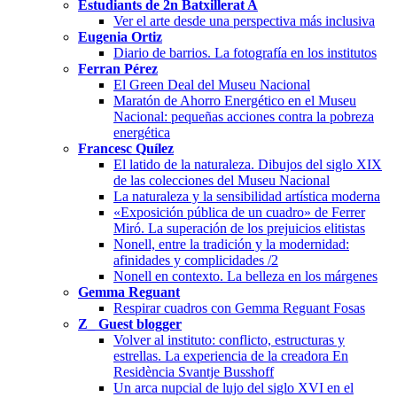
Estudiants de 2n Batxillerat A
Ver el arte desde una perspectiva más inclusiva
Eugenia Ortiz
Diario de barrios. La fotografía en los institutos
Ferran Pérez
El Green Deal del Museu Nacional
Maratón de Ahorro Energético en el Museu
Nacional: pequeñas acciones contra la pobreza
energética
Francesc Quílez
El latido de la naturaleza. Dibujos del siglo XIX
de las colecciones del Museu Nacional
La naturaleza y la sensibilidad artística moderna
«Exposición pública de un cuadro» de Ferrer
Miró. La superación de los prejuicios elitistas
Nonell, entre la tradición y la modernidad:
afinidades y complicidades /2
Nonell en contexto. La belleza en los márgenes
Gemma Reguant
Respirar cuadros con Gemma Reguant Fosas
Z_ Guest blogger
Volver al instituto: conflicto, estructuras y
estrellas. La experiencia de la creadora En
Residència Svantje Busshoff
Un arca nupcial de lujo del siglo XVI en el