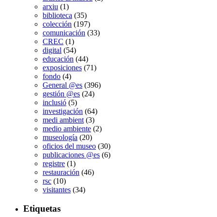
arxiu
(1)
biblioteca
(35)
colección
(197)
comunicación
(33)
CREC
(1)
digital
(54)
educación
(44)
exposiciones
(71)
fondo
(4)
General @es
(396)
gestión @es
(24)
inclusió
(5)
investigación
(64)
medi ambient
(3)
medio ambiente
(2)
museología
(20)
oficios del museo
(30)
publicaciones @es
(6)
registre
(1)
restauración
(46)
rsc
(10)
visitantes
(34)
Etiquetas