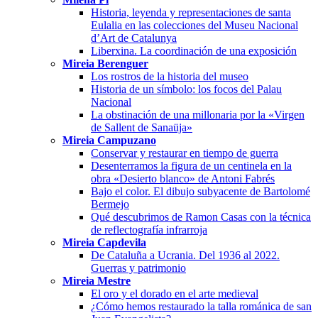
Historia, leyenda y representaciones de santa
Eulalia en las colecciones del Museu Nacional
d’Art de Catalunya
Liberxina. La coordinación de una exposición
Mireia Berenguer
Los rostros de la historia del museo
Historia de un símbolo: los focos del Palau
Nacional
La obstinación de una millonaria por la «Virgen
de Sallent de Sanaüja»
Mireia Campuzano
Conservar y restaurar en tiempo de guerra
Desenterramos la figura de un centinela en la
obra «Desierto blanco» de Antoni Fabrés
Bajo el color. El dibujo subyacente de Bartolomé
Bermejo
Qué descubrimos de Ramon Casas con la técnica
de reflectografía infrarroja
Mireia Capdevila
De Cataluña a Ucrania. Del 1936 al 2022.
Guerras y patrimonio
Mireia Mestre
El oro y el dorado en el arte medieval
¿Cómo hemos restaurado la talla románica de san