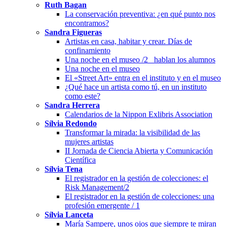
Ruth Bagan
La conservación preventiva: ¿en qué punto nos
encontramos?
Sandra Figueras
Artistas en casa, habitar y crear. Días de
confinamiento
Una noche en el museo /2_ hablan los alumnos
Una noche en el museo
El «Street Art» entra en el instituto y en el museo
¿Qué hace un artista como tú, en un instituto
como este?
Sandra Herrera
Calendarios de la Nippon Exlibris Association
Sílvia Redondo
Transformar la mirada: la visibilidad de las
mujeres artistas
II Jornada de Ciencia Abierta y Comunicación
Científica
Sílvia Tena
El registrador en la gestión de colecciones: el
Risk Management/2
El registrador en la gestión de colecciones: una
profesión emergente / 1
Sílvia Lanceta
María Sampere, unos ojos que siempre te miran