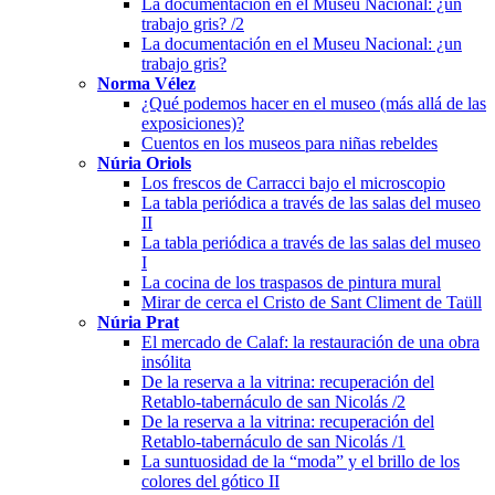
La documentación en el Museu Nacional: ¿un
trabajo gris? /2
La documentación en el Museu Nacional: ¿un
trabajo gris?
Norma Vélez
¿Qué podemos hacer en el museo (más allá de las
exposiciones)?
Cuentos en los museos para niñas rebeldes
Núria Oriols
Los frescos de Carracci bajo el microscopio
La tabla periódica a través de las salas del museo
II
La tabla periódica a través de las salas del museo
I
La cocina de los traspasos de pintura mural
Mirar de cerca el Cristo de Sant Climent de Taüll
Núria Prat
El mercado de Calaf: la restauración de una obra
insólita
De la reserva a la vitrina: recuperación del
Retablo-tabernáculo de san Nicolás /2
De la reserva a la vitrina: recuperación del
Retablo-tabernáculo de san Nicolás /1
La suntuosidad de la “moda” y el brillo de los
colores del gótico II