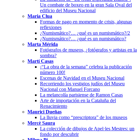
Un combate de boxeo en la gran Sala Oval del
edificio del Museu Nacional
Maria Clua
Formas de pago en momento de crisis, algunas
reflexiones
¿Numismático?… ¿qué es un numismático?/2
¿Numismático?… ¿qué es un numismático?
Marta Mérida
Fotógrafos de museos, ¿fotógrafos y artistas en la
sombra?
Martí Casas
¡“La obra de la semana” celebra la publicación
número 100!
Escenas de Navidad en el Museu Nacional
Recorriendo los vestigios judíos del Museu
Nacional con Manuel Forcano
La melancolía parisiense de Ramon Casas
Arte de importación en la Cataluña del
Renacimiento
Maurici Dueñas
La lluvia como “prescriptora” de los museos
Mercè Saura
La colección de dibujos de Apel·les Mestres: un
fondo por descubrir
Milena Pi