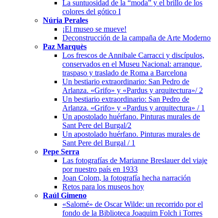
La suntuosidad de la “moda” y el brillo de los
colores del gótico I
Núria Perales
¡El museo se mueve!
Deconstrucción de la campaña de Arte Moderno
Paz Marquès
Los frescos de Annibale Carracci y discípulos,
conservados en el Museu Nacional: arranque,
traspaso y traslado de Roma a Barcelona
Un bestiario extraordinario: San Pedro de
Arlanza. «Grifo» y «Pardus y arquitectura»/ 2
Un bestiario extraordinario: San Pedro de
Arlanza. «Grifo» y «Pardus y arquitectura» / 1
Un apostolado huérfano. Pinturas murales de
Sant Pere del Burgal/2
Un apostolado huérfano. Pinturas murales de
Sant Pere del Burgal / 1
Pepe Serra
Las fotografías de Marianne Breslauer del viaje
por nuestro país en 1933
Joan Colom, la fotografía hecha narración
Retos para los museos hoy
Raúl Gimeno
«Salomé» de Oscar Wilde: un recorrido por el
fondo de la Biblioteca Joaquim Folch i Torres