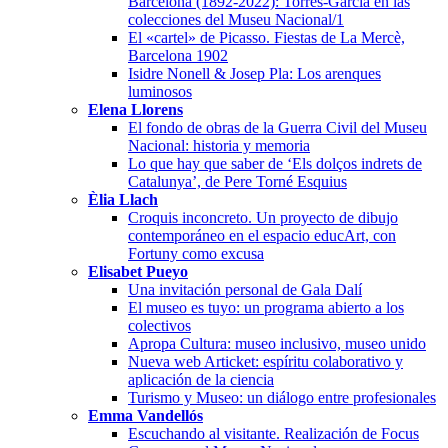
Barcelona (1892-2022): Torres-García en las
colecciones del Museu Nacional/1
El «cartel» de Picasso. Fiestas de La Mercè,
Barcelona 1902
Isidre Nonell & Josep Pla: Los arenques
luminosos
Elena Llorens
El fondo de obras de la Guerra Civil del Museu
Nacional: historia y memoria
Lo que hay que saber de ‘Els dolços indrets de
Catalunya’, de Pere Torné Esquius
Èlia Llach
Croquis inconcreto. Un proyecto de dibujo
contemporáneo en el espacio educArt, con
Fortuny como excusa
Elisabet Pueyo
Una invitación personal de Gala Dalí
El museo es tuyo: un programa abierto a los
colectivos
Apropa Cultura: museo inclusivo, museo unido
Nueva web Articket: espíritu colaborativo y
aplicación de la ciencia
Turismo y Museo: un diálogo entre profesionales
Emma Vandellós
Escuchando al visitante. Realización de Focus