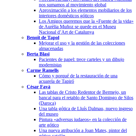
nos sumamos al movimiento global
Aproximación a los elementos mobiliarios de los
interiores domésticos góticos
Los Amigos queremos que la «Fuente de la vida»
de Aurèlia Muñoz se quede en el Museu
Nacional d’Art de Catalunya
Benoit de Tapol
Mejorar el uso y la gestión de las colecciones
almacenadas
Berta Blasi
Pacientes de papel: trece carteles y un dibujo
modernistas
Carme Ramells
Cómo y porqué de la restauración de una
acuarela de Tapiró
Cèsar Favà
Las tablas de Cristo Redentor de Bermejo, un
bancal para el retablo de Santo Domingo de Silos
(Daroca)
Una tabla gótica de Lluís Dalmau, nuevo ingreso
del museo
Pintura «adversus iudaeos» en la colección de
arte gótico
Una nueva atribución a Joan Mates, pintor del
gótico catalán