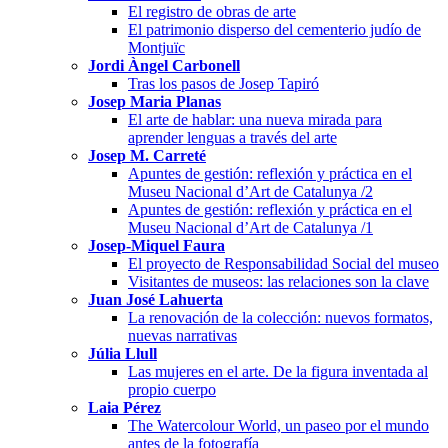
El registro de obras de arte
El patrimonio disperso del cementerio judío de
Montjuïc
Jordi Àngel Carbonell
Tras los pasos de Josep Tapiró
Josep Maria Planas
El arte de hablar: una nueva mirada para
aprender lenguas a través del arte
Josep M. Carreté
Apuntes de gestión: reflexión y práctica en el
Museu Nacional d’Art de Catalunya /2
Apuntes de gestión: reflexión y práctica en el
Museu Nacional d’Art de Catalunya /1
Josep-Miquel Faura
El proyecto de Responsabilidad Social del museo
Visitantes de museos: las relaciones son la clave
Juan José Lahuerta
La renovación de la colección: nuevos formatos,
nuevas narrativas
Júlia Llull
Las mujeres en el arte. De la figura inventada al
propio cuerpo
Laia Pérez
The Watercolour World, un paseo por el mundo
antes de la fotografía