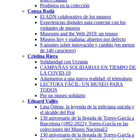
Prodigios en la colección
Conxa Rodà
El ADN colaborativo de los museos
Experiencias digitales para conectar con los
visitantes de museos
Museums and the Web 2019: un repaso
Museos hoy y mañana: abiertos por defecto
9 apuntes sobre innovación y cambio (en menos
de 140 caracteres)
Cristina Riera
Solidaridad con Ucrania
CAMPAÑAS SOLIDARIAS EN TIEMPO DE
LA COVID-19
Adaptarnos a una nueva realidad: el teletrabajo
LECTURA FÁCIL: UN MUSEO PARA
TODOS
Por un museo solidario
Eduard Vallès
Lina Ódena, la leyenda de la miliciana suicida y
el alcalde del Prat
130 aniversario de la llegada de Torres-García a
Barcelona (1892-2022): Torres-García en las
colecciones del Museu Nacional/2
130 aniversario de la llegada de Torres-García a