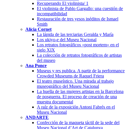
Recuperando El violinista/ 1
El violinista de Pablo Gargallo: una cuestión de
incompatibilidad
Restauración de tres yesos inéditos de Ismael
Smith
Alícia Cornet
La lápida de las terciarias Geralda y María
Los ukiyo-e del Museu Nacional
Los retratos fotográficos «post mortem» en el
siglo XIX
La colección de retratos fotográficos de artistas
del museo
Ana Ponce
Museus y res publica. A partir de la performance
Crowded Museums de Raquel Friera
El teatro museístico. Una mirada al trabajo
museográfico del Museu Nacional
La huella de las mujeres artistas en la Barcelona
de posguerra. El proceso de creación de una
muestra documental
A raíz de la exposición Antoni Fabrés en el
Museu Nacional
ANDARTE
Confección de la maqueta táctil de la sede del
Museu Nacional d’Art de Catalunya