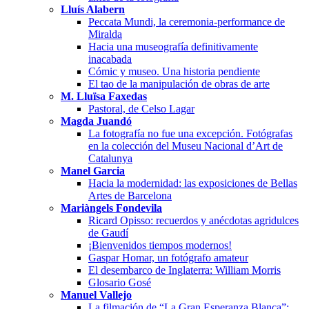
Lluís Alabern
Peccata Mundi, la ceremonia-performance de
Miralda
Hacia una museografía definitivamente
inacabada
Cómic y museo. Una historia pendiente
El tao de la manipulación de obras de arte
M. Lluïsa Faxedas
Pastoral, de Celso Lagar
Magda Juandó
La fotografía no fue una excepción. Fotógrafas
en la colección del Museu Nacional d’Art de
Catalunya
Manel Garcia
Hacia la modernidad: las exposiciones de Bellas
Artes de Barcelona
Mariàngels Fondevila
Ricard Opisso: recuerdos y anécdotas agridulces
de Gaudí
¡Bienvenidos tiempos modernos!
Gaspar Homar, un fotógrafo amateur
El desembarco de Inglaterra: William Morris
Glosario Gosé
Manuel Vallejo
La filmación de “La Gran Esperanza Blanca”: