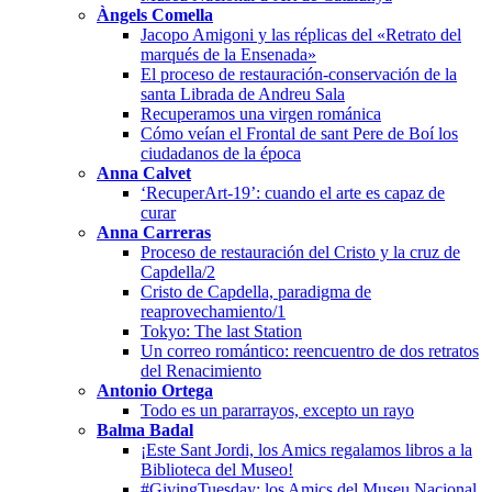
Àngels Comella
Jacopo Amigoni y las réplicas del «Retrato del
marqués de la Ensenada»
El proceso de restauración-conservación de la
santa Librada de Andreu Sala
Recuperamos una virgen románica
Cómo veían el Frontal de sant Pere de Boí los
ciudadanos de la época
Anna Calvet
‘RecuperArt-19’: cuando el arte es capaz de
curar
Anna Carreras
Proceso de restauración del Cristo y la cruz de
Capdella/2
Cristo de Capdella, paradigma de
reaprovechamiento/1
Tokyo: The last Station
Un correo romántico: reencuentro de dos retratos
del Renacimiento
Antonio Ortega
Todo es un pararrayos, excepto un rayo
Balma Badal
¡Este Sant Jordi, los Amics regalamos libros a la
Biblioteca del Museo!
#GivingTuesday: los Amics del Museu Nacional