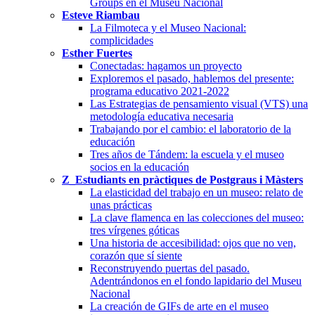
Groups en el Museu Nacional
Esteve Riambau
La Filmoteca y el Museo Nacional:
complicidades
Esther Fuertes
Conectadas: hagamos un proyecto
Exploremos el pasado, hablemos del presente:
programa educativo 2021-2022
Las Estrategias de pensamiento visual (VTS) una
metodología educativa necesaria
Trabajando por el cambio: el laboratorio de la
educación
Tres años de Tándem: la escuela y el museo
socios en la educación
Z_Estudiants en pràctiques de Postgraus i Màsters
La elasticidad del trabajo en un museo: relato de
unas prácticas
La clave flamenca en las colecciones del museo:
tres vírgenes góticas
Una historia de accesibilidad: ojos que no ven,
corazón que sí siente
Reconstruyendo puertas del pasado.
Adentrándonos en el fondo lapidario del Museu
Nacional
La creación de GIFs de arte en el museo