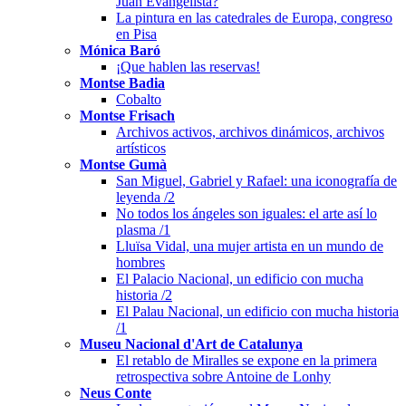
Juan Evangelista?
La pintura en las catedrales de Europa, congreso
en Pisa
Mónica Baró
¡Que hablen las reservas!
Montse Badia
Cobalto
Montse Frisach
Archivos activos, archivos dinámicos, archivos
artísticos
Montse Gumà
San Miguel, Gabriel y Rafael: una iconografía de
leyenda /2
No todos los ángeles son iguales: el arte así lo
plasma /1
Lluïsa Vidal, una mujer artista en un mundo de
hombres
El Palacio Nacional, un edificio con mucha
historia /2
El Palau Nacional, un edificio con mucha historia
/1
Museu Nacional d'Art de Catalunya
El retablo de Miralles se expone en la primera
retrospectiva sobre Antoine de Lonhy
Neus Conte