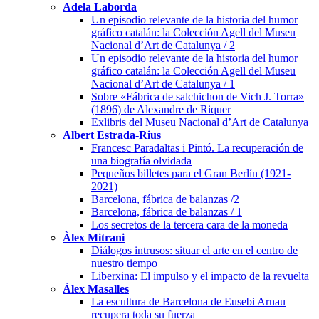
Adela Laborda
Un episodio relevante de la historia del humor
gráfico catalán: la Colección Agell del Museu
Nacional d’Art de Catalunya / 2
Un episodio relevante de la historia del humor
gráfico catalán: la Colección Agell del Museu
Nacional d’Art de Catalunya / 1
Sobre «Fábrica de salchichon de Vich J. Torra»
(1896) de Alexandre de Riquer
Exlibris del Museu Nacional d’Art de Catalunya
Albert Estrada-Rius
Francesc Paradaltas i Pintó. La recuperación de
una biografía olvidada
Pequeños billetes para el Gran Berlín (1921-
2021)
Barcelona, fábrica de balanzas /2
Barcelona, fábrica de balanzas / 1
Los secretos de la tercera cara de la moneda
Àlex Mitrani
Diálogos intrusos: situar el arte en el centro de
nuestro tiempo
Liberxina: El impulso y el impacto de la revuelta
Àlex Masalles
La escultura de Barcelona de Eusebi Arnau
recupera toda su fuerza