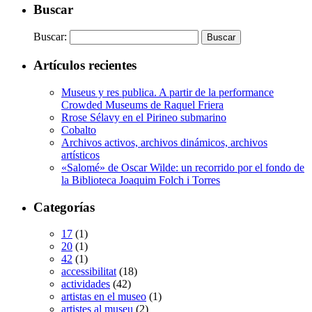
Buscar
Buscar:
Artículos recientes
Museus y res publica. A partir de la performance
Crowded Museums de Raquel Friera
Rrose Sélavy en el Pirineo submarino
Cobalto
Archivos activos, archivos dinámicos, archivos
artísticos
«Salomé» de Oscar Wilde: un recorrido por el fondo de
la Biblioteca Joaquim Folch i Torres
Categorías
17
(1)
20
(1)
42
(1)
accessibilitat
(18)
actividades
(42)
artistas en el museo
(1)
artistes al museu
(2)