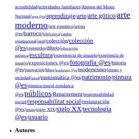
/
actividades familiares
/
accesibilidad
Amigos del Museu
arte
arte gótico
aprendizaje
arte
/
/
/
/
/
Nacional
apps @es
moderno
/
/
artista
arte románico
barroco
/
/
/
@es
biblioteca
cambio
colección
colección
/
/
/
organizacional
cartel
@es
dibujo
/
/
/
contenidos
educación
escultura
/
/
experiencia de usuario
/
experiencia de
artística
fotografía @es
exposiciones @es
/
/
/
historia
usuario
modernismo
@es
/
/
/
/
/
museo y
innovación
llibres
marketing @es
pintura
patrimonio
numismática @es
/
/
/
/
sociedad
móvil
@es
/
pintura mural románica
públicos
Renaixement
@es
/
/
/
responsabilidad
responsabilitat social
restauración
social
/
/
tecnología
siglo XX
@es
/
/
siglo XIX
/
/
retrato
@es
usuario
/
Autores