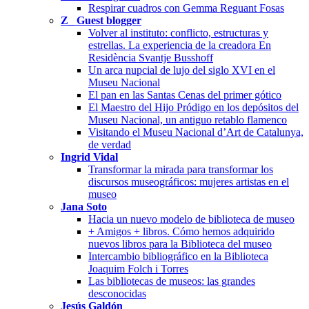
Respirar cuadros con Gemma Reguant Fosas
Z_ Guest blogger
Volver al instituto: conflicto, estructuras y
estrellas. La experiencia de la creadora En
Residència Svantje Busshoff
Un arca nupcial de lujo del siglo XVI en el
Museu Nacional
El pan en las Santas Cenas del primer gótico
El Maestro del Hijo Pródigo en los depósitos del
Museu Nacional, un antiguo retablo flamenco
Visitando el Museu Nacional d’Art de Catalunya,
de verdad
Ingrid Vidal
Transformar la mirada para transformar los
discursos museográficos: mujeres artistas en el
museo
Jana Soto
Hacia un nuevo modelo de biblioteca de museo
+ Amigos + libros. Cómo hemos adquirido
nuevos libros para la Biblioteca del museo
Intercambio bibliográfico en la Biblioteca
Joaquim Folch i Torres
Las bibliotecas de museos: las grandes
desconocidas
Jesús Galdón