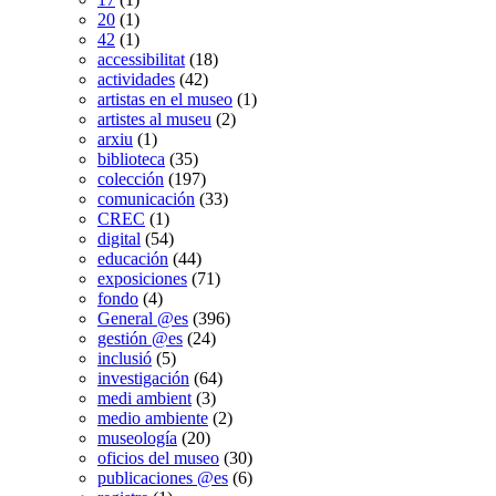
20
(1)
42
(1)
accessibilitat
(18)
actividades
(42)
artistas en el museo
(1)
artistes al museu
(2)
arxiu
(1)
biblioteca
(35)
colección
(197)
comunicación
(33)
CREC
(1)
digital
(54)
educación
(44)
exposiciones
(71)
fondo
(4)
General @es
(396)
gestión @es
(24)
inclusió
(5)
investigación
(64)
medi ambient
(3)
medio ambiente
(2)
museología
(20)
oficios del museo
(30)
publicaciones @es
(6)