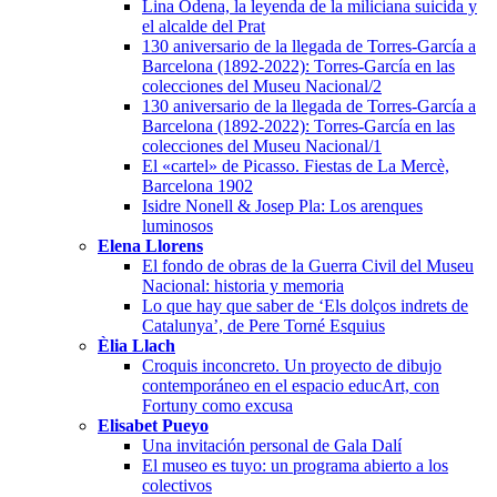
Lina Ódena, la leyenda de la miliciana suicida y
el alcalde del Prat
130 aniversario de la llegada de Torres-García a
Barcelona (1892-2022): Torres-García en las
colecciones del Museu Nacional/2
130 aniversario de la llegada de Torres-García a
Barcelona (1892-2022): Torres-García en las
colecciones del Museu Nacional/1
El «cartel» de Picasso. Fiestas de La Mercè,
Barcelona 1902
Isidre Nonell & Josep Pla: Los arenques
luminosos
Elena Llorens
El fondo de obras de la Guerra Civil del Museu
Nacional: historia y memoria
Lo que hay que saber de ‘Els dolços indrets de
Catalunya’, de Pere Torné Esquius
Èlia Llach
Croquis inconcreto. Un proyecto de dibujo
contemporáneo en el espacio educArt, con
Fortuny como excusa
Elisabet Pueyo
Una invitación personal de Gala Dalí
El museo es tuyo: un programa abierto a los
colectivos