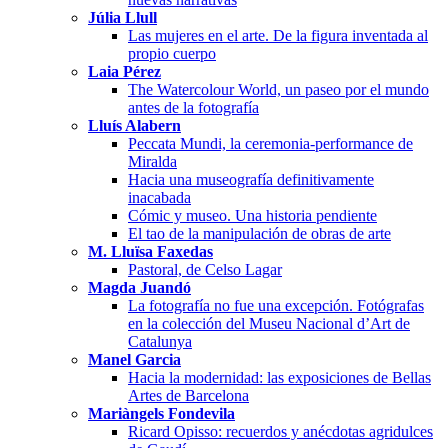
Júlia Llull
Las mujeres en el arte. De la figura inventada al
propio cuerpo
Laia Pérez
The Watercolour World, un paseo por el mundo
antes de la fotografía
Lluís Alabern
Peccata Mundi, la ceremonia-performance de
Miralda
Hacia una museografía definitivamente
inacabada
Cómic y museo. Una historia pendiente
El tao de la manipulación de obras de arte
M. Lluïsa Faxedas
Pastoral, de Celso Lagar
Magda Juandó
La fotografía no fue una excepción. Fotógrafas
en la colección del Museu Nacional d’Art de
Catalunya
Manel Garcia
Hacia la modernidad: las exposiciones de Bellas
Artes de Barcelona
Mariàngels Fondevila
Ricard Opisso: recuerdos y anécdotas agridulces