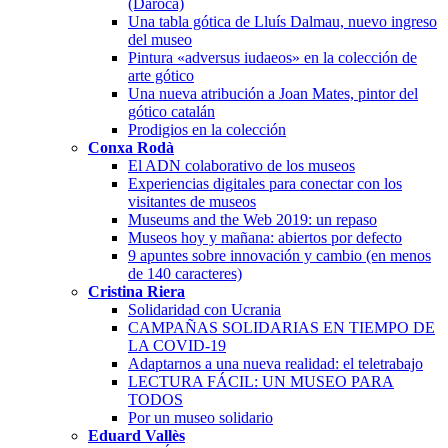
(Daroca)
Una tabla gótica de Lluís Dalmau, nuevo ingreso
del museo
Pintura «adversus iudaeos» en la colección de
arte gótico
Una nueva atribución a Joan Mates, pintor del
gótico catalán
Prodigios en la colección
Conxa Rodà
El ADN colaborativo de los museos
Experiencias digitales para conectar con los
visitantes de museos
Museums and the Web 2019: un repaso
Museos hoy y mañana: abiertos por defecto
9 apuntes sobre innovación y cambio (en menos
de 140 caracteres)
Cristina Riera
Solidaridad con Ucrania
CAMPAÑAS SOLIDARIAS EN TIEMPO DE
LA COVID-19
Adaptarnos a una nueva realidad: el teletrabajo
LECTURA FÁCIL: UN MUSEO PARA
TODOS
Por un museo solidario
Eduard Vallès