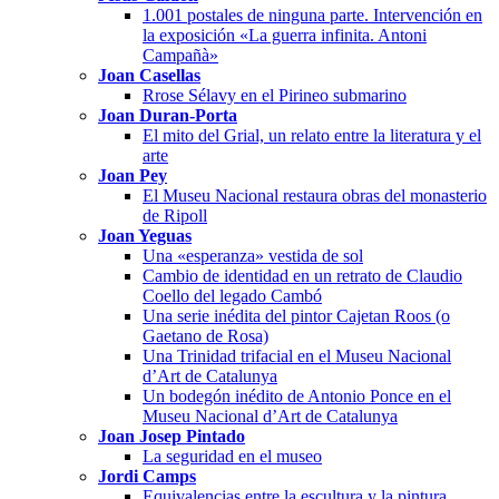
1.001 postales de ninguna parte. Intervención en
la exposición «La guerra infinita. Antoni
Campañà»
Joan Casellas
Rrose Sélavy en el Pirineo submarino
Joan Duran-Porta
El mito del Grial, un relato entre la literatura y el
arte
Joan Pey
El Museu Nacional restaura obras del monasterio
de Ripoll
Joan Yeguas
Una «esperanza» vestida de sol
Cambio de identidad en un retrato de Claudio
Coello del legado Cambó
Una serie inédita del pintor Cajetan Roos (o
Gaetano de Rosa)
Una Trinidad trifacial en el Museu Nacional
d’Art de Catalunya
Un bodegón inédito de Antonio Ponce en el
Museu Nacional d’Art de Catalunya
Joan Josep Pintado
La seguridad en el museo
Jordi Camps
Equivalencias entre la escultura y la pintura