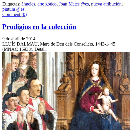
Etiquetas:
ángeles
,
arte gótico
,
Joan Mates @es
,
nueva atribución
,
pintura @es
Comment (0)
Prodigios en la colección
9 de abril de 2014
LLUÍS DALMAU, Mare de Déu dels Consellers, 1443-1445
(MNAC 15938). Detall.