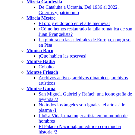
Mireia Capdevila
De Cataluña a Ucrania. Del 1936 al 2022.
Guerras y patrimonio
Mireia Mestre
El oro y el dorado en el arte medieval
¿Cómo hemos restaurado la talla románica de san
Juan Evangelista?
La pintura en las catedrales de Europa, congreso
en Pisa
Mónica Baró
¡Que hablen las reservas!
Montse Badia
Cobalto
Montse Frisach
Archivos activos, archivos dinámicos, archivos
artísticos
Montse Gumà
San Miguel, Gabriel y Rafael: una iconografía de
leyenda /2
No todos los ángeles son iguales: el arte así lo
plasma /1
Lluïsa Vidal, una mujer artista en un mundo de
hombres
El Palacio Nacional, un edificio con mucha
historia /2