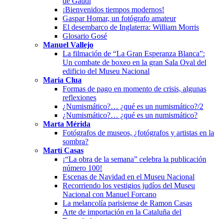
de Gaudí
¡Bienvenidos tiempos modernos!
Gaspar Homar, un fotógrafo amateur
El desembarco de Inglaterra: William Morris
Glosario Gosé
Manuel Vallejo
La filmación de “La Gran Esperanza Blanca”:
Un combate de boxeo en la gran Sala Oval del
edificio del Museu Nacional
Maria Clua
Formas de pago en momento de crisis, algunas
reflexiones
¿Numismático?… ¿qué es un numismático?/2
¿Numismático?… ¿qué es un numismático?
Marta Mérida
Fotógrafos de museos, ¿fotógrafos y artistas en la
sombra?
Martí Casas
¡“La obra de la semana” celebra la publicación
número 100!
Escenas de Navidad en el Museu Nacional
Recorriendo los vestigios judíos del Museu
Nacional con Manuel Forcano
La melancolía parisiense de Ramon Casas
Arte de importación en la Cataluña del