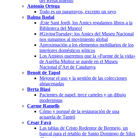
del Renacimiento
Antonio Ortega
Todo es un pararrayos, excepto un rayo
Balma Badal
¡Este Sant Jordi, los Amics regalamos libros a la
Biblioteca del Museo!
#GivingTuesday: los Amics del Museu Nacional
nos sumamos al movimiento global
Aproximación a los elementos mobiliarios de los
interiores domésticos góticos
Los Amigos queremos que la «Fuente de la vida»
de Aurèlia Muñoz se quede en el Museu
Nacional d’Art de Catalunya
Benoit de Tapol
Mejorar el uso y la gestión de las colecciones
almacenadas
Berta Blasi
Pacientes de papel: trece carteles y un dibujo
modernistas
Carme Ramells
Cómo y porqué de la restauración de una
acuarela de Tapiró
Cèsar Favà
Las tablas de Cristo Redentor de Bermejo, un
bancal para el retablo de Santo Domingo de Silos