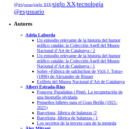
tecnología
siglo XX
@es
/
/
siglo XIX
/
/
retrato
@es
usuario
/
Autores
Adela Laborda
Un episodio relevante de la historia del humor
gráfico catalán: la Colección Agell del Museu
Nacional d’Art de Catalunya / 2
Un episodio relevante de la historia del humor
gráfico catalán: la Colección Agell del Museu
Nacional d’Art de Catalunya / 1
Sobre «Fábrica de salchichon de Vich J. Torra»
(1896) de Alexandre de Riquer
Exlibris del Museu Nacional d’Art de Catalunya
Albert Estrada-Rius
Francesc Paradaltas i Pintó. La recuperación de
una biografía olvidada
Pequeños billetes para el Gran Berlín (1921-
2021)
Barcelona, fábrica de balanzas /2
Barcelona, fábrica de balanzas / 1
Los secretos de la tercera cara de la moneda
Àlex Mitrani