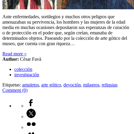
Ante enfermedades, sortilegios y muchos otros peligros que
amenazaban su pervivencia, los hombres y las mujeres de la edad
media en muchas ocasiones depositaron sus esperanzas de curación
o de protección en el poder que, según creían, emanaba de
determinados objetos. Paseando por la colección de arte gótico del
museo, que cuenta con gran riqueza…
Read more
»
Author:
Cèsar Favà
colección
investigación
Etiquetas:
amuletos
,
arte gótico
,
devoción
,
milagros
,
reliquias
Comment (0)