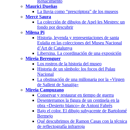
Renacimiento
Maurici Dueñas
La lluvia como “prescriptora” de los museos
Mercè Saura
La colección de dibujos de Apel·les Mestres: un
fondo por descubrir
Milena Pi
Historia, leyenda y representaciones de santa
Eulalia en las colecciones del Museu Nacional
d’Art de Catalunya
Liberxina. La coordinación de una exposición
Mireia Berenguer
Los rostros de la historia del museo
Historia de un símbolo: los focos del Palau
Nacional
La obstinación de una millonaria por la «Virgen
de Sallent de Sanaüja»
Mireia Campuzano
Conservar y restaurar en tiempo de guerra
Desenterramos la figura de un centinela en la
obra «Desierto blanco» de Antoni Fabrés
Bajo el color. El dibujo subyacente de Bartolomé
Bermejo
Qué descubrimos de Ramon Casas con la técnica
de reflectografía infrarroja