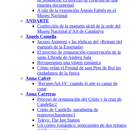
muestra documental
A raíz de la exposición Antoni Fabrés en el
Museu Nacional
ANDARTE
Confección de la maqueta táctil de la sede del
Museu Nacional d’Art de Catalunya
Àngels Comella
Jacopo Amigoni y las réplicas del «Retrato del
marqués de la Ensenada»
El proceso de restauración-conservación de la
santa Librada de Andreu Sala
Recuperamos una virgen románica
Cómo veían el Frontal de sant Pere de Boí los
ciudadanos de la época
Anna Calvet
‘RecuperArt-19’: cuando el arte es capaz de
curar
Anna Carreras
Proceso de restauración del Cristo y la cruz de
Capdella/2
Cristo de Capdella, paradigma de
reaprovechamiento/1
Tokyo: The last Station
Un correo romántico: reencuentro de dos retratos