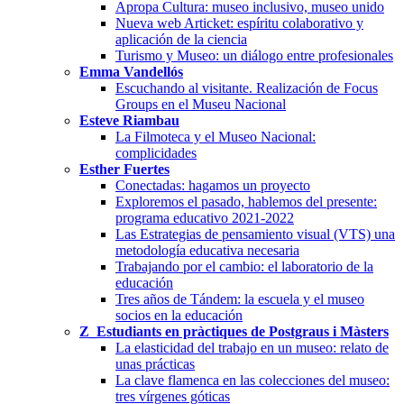
Apropa Cultura: museo inclusivo, museo unido
Nueva web Articket: espíritu colaborativo y
aplicación de la ciencia
Turismo y Museo: un diálogo entre profesionales
Emma Vandellós
Escuchando al visitante. Realización de Focus
Groups en el Museu Nacional
Esteve Riambau
La Filmoteca y el Museo Nacional:
complicidades
Esther Fuertes
Conectadas: hagamos un proyecto
Exploremos el pasado, hablemos del presente:
programa educativo 2021-2022
Las Estrategias de pensamiento visual (VTS) una
metodología educativa necesaria
Trabajando por el cambio: el laboratorio de la
educación
Tres años de Tándem: la escuela y el museo
socios en la educación
Z_Estudiants en pràctiques de Postgraus i Màsters
La elasticidad del trabajo en un museo: relato de
unas prácticas
La clave flamenca en las colecciones del museo:
tres vírgenes góticas