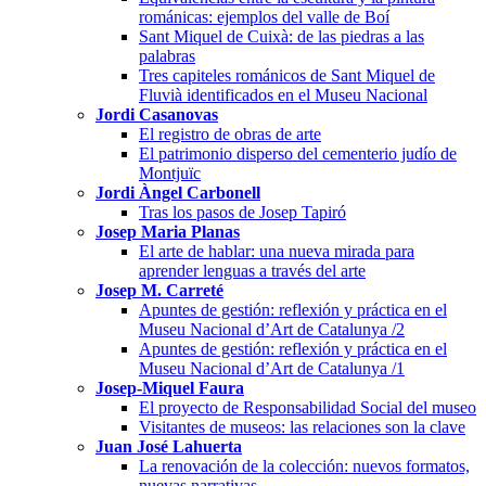
románicas: ejemplos del valle de Boí
Sant Miquel de Cuixà: de las piedras a las
palabras
Tres capiteles románicos de Sant Miquel de
Fluvià identificados en el Museu Nacional
Jordi Casanovas
El registro de obras de arte
El patrimonio disperso del cementerio judío de
Montjuïc
Jordi Àngel Carbonell
Tras los pasos de Josep Tapiró
Josep Maria Planas
El arte de hablar: una nueva mirada para
aprender lenguas a través del arte
Josep M. Carreté
Apuntes de gestión: reflexión y práctica en el
Museu Nacional d’Art de Catalunya /2
Apuntes de gestión: reflexión y práctica en el
Museu Nacional d’Art de Catalunya /1
Josep-Miquel Faura
El proyecto de Responsabilidad Social del museo
Visitantes de museos: las relaciones son la clave
Juan José Lahuerta
La renovación de la colección: nuevos formatos,
nuevas narrativas