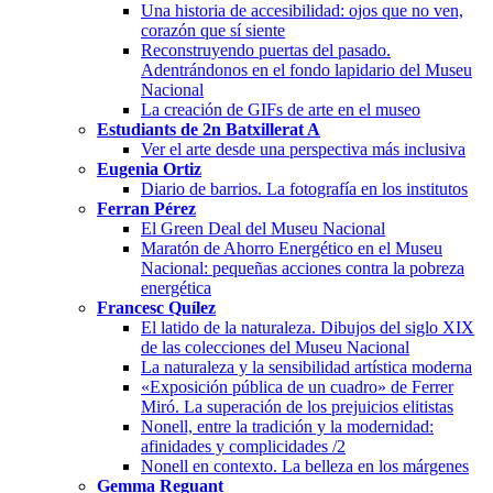
Una historia de accesibilidad: ojos que no ven,
corazón que sí siente
Reconstruyendo puertas del pasado.
Adentrándonos en el fondo lapidario del Museu
Nacional
La creación de GIFs de arte en el museo
Estudiants de 2n Batxillerat A
Ver el arte desde una perspectiva más inclusiva
Eugenia Ortiz
Diario de barrios. La fotografía en los institutos
Ferran Pérez
El Green Deal del Museu Nacional
Maratón de Ahorro Energético en el Museu
Nacional: pequeñas acciones contra la pobreza
energética
Francesc Quílez
El latido de la naturaleza. Dibujos del siglo XIX
de las colecciones del Museu Nacional
La naturaleza y la sensibilidad artística moderna
«Exposición pública de un cuadro» de Ferrer
Miró. La superación de los prejuicios elitistas
Nonell, entre la tradición y la modernidad:
afinidades y complicidades /2
Nonell en contexto. La belleza en los márgenes
Gemma Reguant