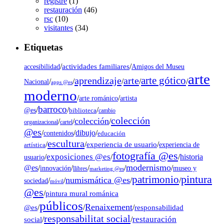
registre
(1)
restauración
(46)
rsc
(10)
visitantes
(34)
Etiquetas
/
actividades familiares
/
accesibilidad
Amigos del Museu
arte
arte gótico
aprendizaje
arte
/
/
/
/
/
Nacional
apps @es
moderno
/
/
artista
arte románico
barroco
/
/
/
@es
biblioteca
cambio
colección
colección
/
/
/
organizacional
cartel
@es
dibujo
/
/
/
contenidos
educación
escultura
/
/
experiencia de usuario
/
experiencia de
artística
fotografía @es
exposiciones @es
/
/
/
historia
usuario
modernismo
@es
/
/
/
/
/
museo y
innovación
llibres
marketing @es
pintura
patrimonio
numismática @es
/
/
/
/
sociedad
móvil
@es
/
pintura mural románica
públicos
Renaixement
@es
/
/
/
responsabilidad
responsabilitat social
restauración
social
/
/