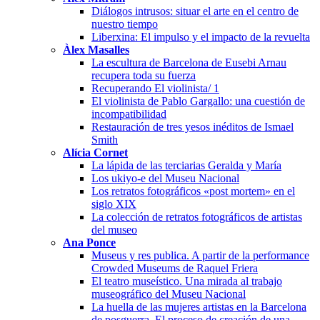
Diálogos intrusos: situar el arte en el centro de
nuestro tiempo
Liberxina: El impulso y el impacto de la revuelta
Àlex Masalles
La escultura de Barcelona de Eusebi Arnau
recupera toda su fuerza
Recuperando El violinista/ 1
El violinista de Pablo Gargallo: una cuestión de
incompatibilidad
Restauración de tres yesos inéditos de Ismael
Smith
Alícia Cornet
La lápida de las terciarias Geralda y María
Los ukiyo-e del Museu Nacional
Los retratos fotográficos «post mortem» en el
siglo XIX
La colección de retratos fotográficos de artistas
del museo
Ana Ponce
Museus y res publica. A partir de la performance
Crowded Museums de Raquel Friera
El teatro museístico. Una mirada al trabajo
museográfico del Museu Nacional
La huella de las mujeres artistas en la Barcelona
de posguerra. El proceso de creación de una