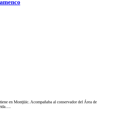
flamenco
a tiene en Montjüic. Acompañaba al conservador del Área de
leida….