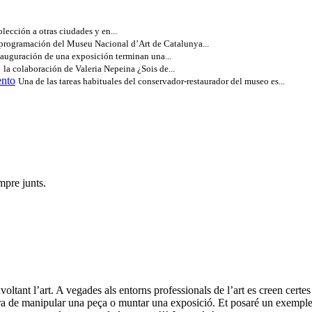
olección a otras ciudades y en...
programación del Museu Nacional d’Art de Catalunya...
nauguración de una exposición terminan una...
a colaboración de Valeria Nepeina ¿Sois de...
ento
Una de las tareas habituales del conservador-restaurador del museo es...
mpre junts.
nvoltant l’art. A vegades als entorns professionals de l’art es creen cer
l’hora de manipular una peça o muntar una exposició. Et posaré un exemp