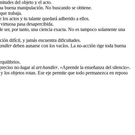
itudes del objeto y el acto.
 una buena manipulación. No buscando se obtiene.
 que trabaja.
los actos y tu talante quedará adherido a ellos.
virtuosa pasa desapercibida.
ede ser, por tanto, una ciencia exacta. No es tampoco solamente una
ón difícil, y jamás encuentra dificultades.
andler
deben aunarse con los vacíos. La no-acción rige toda buena
quilibrios.
preciso no-lugar al
art-handler
. «Aprende la enseñanza del silencio».
 y los objetos rotan. Ese eje permite que todo permanezca en reposo