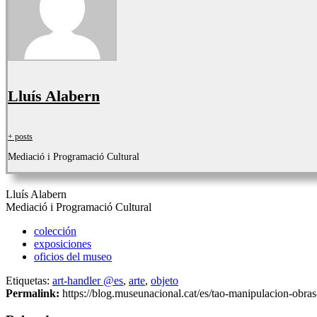
Lluís Alabern
+ posts
Mediació i Programació Cultural
Lluís Alabern
Mediació i Programació Cultural
colección
exposiciones
oficios del museo
Etiquetas:
art-handler @es
,
arte
,
objeto
Permalink:
https://blog.museunacional.cat/es/tao-manipulacion-obras-