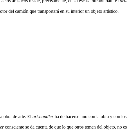
ctos artísticos reside, precisamente, en su escasa durabilidad. El
art-
r del camión que transportará en su interior un objeto artístico,
a obra de arte. El
art-handler
ha de hacerse uno con la obra y con los
er
consciente se da cuenta de que lo que otros temen del objeto, no es