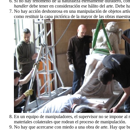
Si no hay fenómeno de la naturaleza eternamente duradero, cómo 
handler
debe tener en consideración ese hálito del arte. Debe hac
No hay acción deshonrosa en una manipulación de objetos artísti
como restituir la capa pictórica de la mayor de las obras maestras
En un equipo de manipuladores, el supervisor no se impone al 
materiales colaterales que rodean el proceso de manipulación.
No hay que acercarse con miedo a una obra de arte. Hay que bu