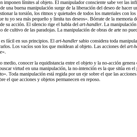
 imponen límites al objeto. El manipulador consciente sabe ver las infin
eto de una buena manipulación surge de la liberación del deseo de hacer
tionar la torsión, los ritmos y quietudes de todos los materiales con los
e tu yo sea más pequeño y limita tus deseos». Bórrate de la memoria de 
e su acción. El silencio rige el habla del
art-handler
. La manipulación 
aldo de cultivo de las paradojas. La manipulación de obras de arte no pu
s fácil en sus principios. El
art-handler
sabio considera toda manipulaci
arlos. Los vacíos son los que moldean al objeto. Las acciones del
art-h
te».
medio, conocer la equidistancia entre el objeto y la no-acción genera e
uscar virtud en una manipulación, la no-intención es la que sitúa en el 
to». Toda manipulación está regida por un eje sobre el que las acciones
obre el que acciones y objetos permanecen en reposo.