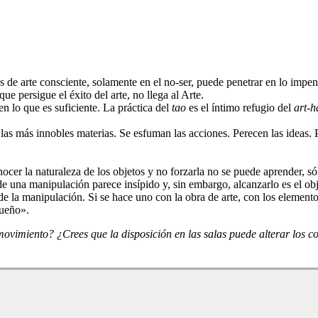
 de arte consciente, solamente en el no-ser, puede penetrar en lo impe
ue persigue el éxito del arte, no llega al Arte.
en lo que es suficiente. La práctica del
tao
es el íntimo refugio del
art-h
 las más innobles materias. Se esfuman las acciones. Perecen las ideas
ocer la naturaleza de los objetos y no forzarla no se puede aprender, só
e una manipulación parece insípido y, sin embargo, alcanzarlo es el ob
e la manipulación. Si se hace uno con la obra de arte, con los elementos 
queño».
vimiento? ¿Crees que la disposición en las salas puede alterar los co