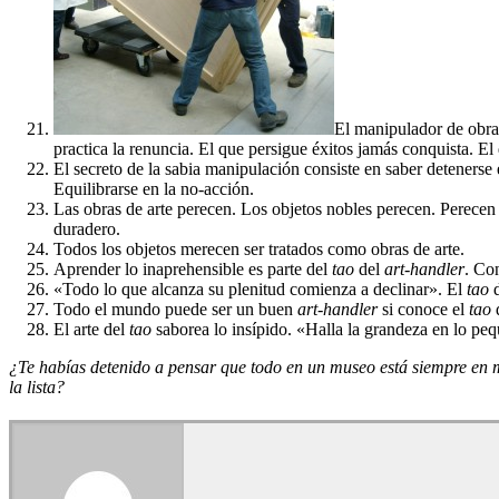
El manipulador de obras
practica la renuncia. El que persigue éxitos jamás conquista. El q
El secreto de la sabia manipulación consiste en saber detenerse 
Equilibrarse en la no-acción.
Las obras de arte perecen. Los objetos nobles perecen. Perecen
duradero.
Todos los objetos merecen ser tratados como obras de arte.
Aprender lo inaprehensible es parte del
tao
del
art-handler
. Con
«Todo lo que alcanza su plenitud comienza a declinar». El
tao
d
Todo el mundo puede ser un buen
art-handler
si conoce el
tao
d
El arte del
tao
saborea lo insípido. «Halla la grandeza en lo pe
¿Te habías detenido a pensar que todo en un museo está siempre en mo
la lista?