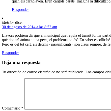
quan els cargolaven. Eren cargols barats. Imagina la dificultat de
Responder
Melcior
dice:
30 de agosto de 2014 a las 8:53 am
Llavors podríem dir que el municipal que regula el trànsit forma part d
què donarà ànima a una peça, el problema on és? En saber escollir bé 
Però és del tot cert, els detalls «insignificants» son claus sempre, de fe
Responder
Deja una respuesta
Tu dirección de correo electrónico no será publicada.
Los campos obli
Comentario
*