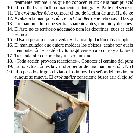
realmente temible. Los que no conocen el
tao
de la manipulación
«Lo difícil y lo fácil mutuamente se integran». Parte del secr
Un
art-handler
debe conocer el
tao
de la obra de arte. Ha de ges
Acabada la manipulación, el
art-handler
debe retirarse. «Haz qu
Un manipulador debe ser transparente antes, durante y después d
El Arte no es territorio adecuado para las doctrinas, pues es c
técnica.
«Usa lo pesado en su levedad». La manipulación más compleja e
El manipulador que quiere moldear los objetos, acaba por quebr
manipulación. «Lo débil y lo frágil vencen a lo duro y a lo fuer
Tras toda obra de arte hay un ser humano.
«Toda acción provoca reacciones». Conocer el camino del punto 
La no-actuación es la virtud superior de una manipulación. No b
«Lo pesado dirige lo liviano. Lo inmóvil es señor del movimien
aunque se mueva. El
art-handler
consciente busca asir el eje s