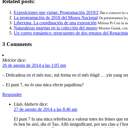
Related posts:
Exposiciones que viajan: Programación 2019/2
Dar a conocer la c
La programación de 2018 del Museu Nacional
Os presentamos la 
Liberxina. La coordinación de una exposición
Milena Pi Con la i
Naturalezas muertas en la colección del museo
Montse Gumà, con l
Un correo romántico: reencuentro de dos retratos del Renacimi
3
Comments
Melcior
dice:
26 de agosto de 2014 a las 1:05 pm
– Delicadesa en el més tosc, mà ferma en el més fràgil … yin yang se
– El punt 7, no és una mica efecte papallona?
Responder
Lluís Alabern
dice:
27 de agosto de 2014 a las 8:46 am
El punt 7 fa una mica referència a valorar totes les feines que e
és ben be així, diu el Tao. Allò insignificant, pot seu clau a 