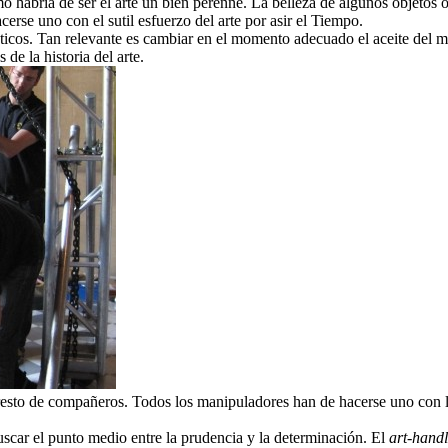
habría de ser el arte un bien perenne. La belleza de algunos objetos o a
erse uno con el sutil esfuerzo del arte por asir el Tiempo.
cos. Tan relevante es cambiar en el momento adecuado el aceite del moto
 de la historia del arte.
resto de compañeros. Todos los manipuladores han de hacerse uno con l
scar el punto medio entre la prudencia y la determinación. El
art-handl