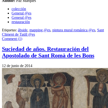
Author:
Paz Marquès
colección
General @es
General @es
restauración
Etiquetas:
ábside
,
mapping @es
,
pintura mural románica @es
,
Sant
Climent de Taüll @es
Comment (1)
Suciedad de años. Restauración del
Apostolado de Sant Romà de les Bons
12 de junio de 2014