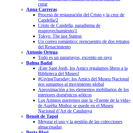
curar
Anna Carreras
Proceso de restauración del Cristo y la cruz de
Capdella/2
Cristo de Capdella, paradigma de
reaprovechamiento/1
Tokyo: The last Station
Un correo romántico: reencuentro de dos retratos
del Renacimiento
Antonio Ortega
Todo es un pararrayos, excepto un rayo
Balma Badal
¡Este Sant Jordi, los Amics regalamos libros a la
Biblioteca del Museo!
#GivingTuesday: los Amics del Museu Nacional
nos sumamos al movimiento global
Aproximación a los elementos mobiliarios de los
interiores domésticos góticos
Los Amigos queremos que la «Fuente de la vida»
de Aurèlia Muñoz se quede en el Museu
Nacional d’Art de Catalunya
Benoit de Tapol
Mejorar el uso y la gestión de las colecciones
almacenadas
Berta Blasi