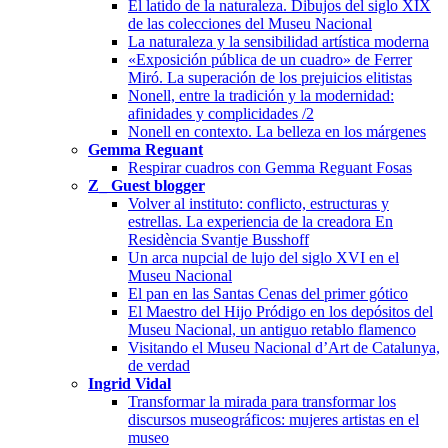
El latido de la naturaleza. Dibujos del siglo XIX
de las colecciones del Museu Nacional
La naturaleza y la sensibilidad artística moderna
«Exposición pública de un cuadro» de Ferrer
Miró. La superación de los prejuicios elitistas
Nonell, entre la tradición y la modernidad:
afinidades y complicidades /2
Nonell en contexto. La belleza en los márgenes
Gemma Reguant
Respirar cuadros con Gemma Reguant Fosas
Z_ Guest blogger
Volver al instituto: conflicto, estructuras y
estrellas. La experiencia de la creadora En
Residència Svantje Busshoff
Un arca nupcial de lujo del siglo XVI en el
Museu Nacional
El pan en las Santas Cenas del primer gótico
El Maestro del Hijo Pródigo en los depósitos del
Museu Nacional, un antiguo retablo flamenco
Visitando el Museu Nacional d’Art de Catalunya,
de verdad
Ingrid Vidal
Transformar la mirada para transformar los
discursos museográficos: mujeres artistas en el
museo