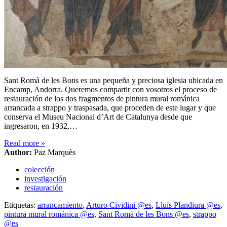
Sant Romà de les Bons es una pequeña y preciosa iglesia ubicada en
Encamp, Andorra. Queremos compartir con vosotros el proceso de
restauración de los dos fragmentos de pintura mural románica
arrancada a strappo y traspasada, que proceden de este lugar y que
conserva el Museu Nacional d’Art de Catalunya desde que
ingresaron, en 1932,…
Read more
»
Author:
Paz Marquès
colección
investigación
restauración
Etiquetas:
arrancamiento
,
Arturo Cividini @es
,
Lluís Plandiura @es
,
pintura mural románica @es
,
Sant Romà de les Bons @es
,
strappo
@es