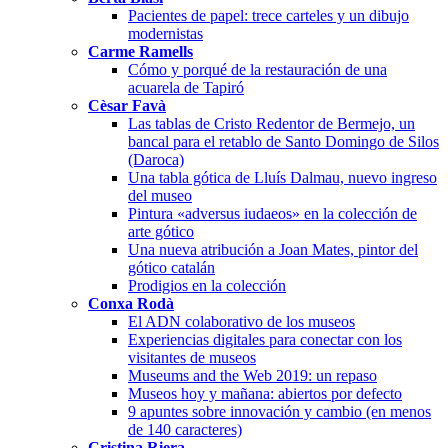
Pacientes de papel: trece carteles y un dibujo
modernistas
Carme Ramells
Cómo y porqué de la restauración de una
acuarela de Tapiró
Cèsar Favà
Las tablas de Cristo Redentor de Bermejo, un
bancal para el retablo de Santo Domingo de Silos
(Daroca)
Una tabla gótica de Lluís Dalmau, nuevo ingreso
del museo
Pintura «adversus iudaeos» en la colección de
arte gótico
Una nueva atribución a Joan Mates, pintor del
gótico catalán
Prodigios en la colección
Conxa Rodà
El ADN colaborativo de los museos
Experiencias digitales para conectar con los
visitantes de museos
Museums and the Web 2019: un repaso
Museos hoy y mañana: abiertos por defecto
9 apuntes sobre innovación y cambio (en menos
de 140 caracteres)
Cristina Riera