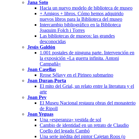
Jana Soto
Hacia un nuevo modelo de biblioteca de museo
+ Amigos + libros. Cómo hemos adquirido
nuevos libros para la Biblioteca del museo
Intercambio bibliográfico en la Biblioteca
Joaquim Folch i Torres
Las bibliotecas de museos: las grandes
desconocidas
Jesús Galdón
1.001 postales de ninguna parte. Intervención en
la exposición «La guerra infinita. Antoni
Campañà»
Joan Casellas
Rrose Sélavy en el Pirineo submarino
Joan Duran-Porta
El mito del Grial, un relato entre la literatura y el
arte
Joan Pey
El Museu Nacional restaura obras del monasterio
de Ripoll
Joan Yeguas
Una «esperanza» vestida de sol
Cambio de identidad en un retrato de Claudio
Coello del legado Cambó
Una serie inédita del pintor Cajetan Roos (o