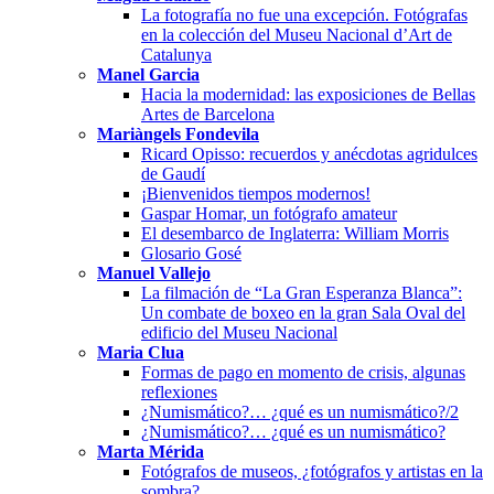
La fotografía no fue una excepción. Fotógrafas
en la colección del Museu Nacional d’Art de
Catalunya
Manel Garcia
Hacia la modernidad: las exposiciones de Bellas
Artes de Barcelona
Mariàngels Fondevila
Ricard Opisso: recuerdos y anécdotas agridulces
de Gaudí
¡Bienvenidos tiempos modernos!
Gaspar Homar, un fotógrafo amateur
El desembarco de Inglaterra: William Morris
Glosario Gosé
Manuel Vallejo
La filmación de “La Gran Esperanza Blanca”:
Un combate de boxeo en la gran Sala Oval del
edificio del Museu Nacional
Maria Clua
Formas de pago en momento de crisis, algunas
reflexiones
¿Numismático?… ¿qué es un numismático?/2
¿Numismático?… ¿qué es un numismático?
Marta Mérida
Fotógrafos de museos, ¿fotógrafos y artistas en la
sombra?