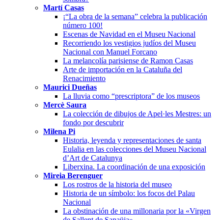
Martí Casas
¡“La obra de la semana” celebra la publicación
número 100!
Escenas de Navidad en el Museu Nacional
Recorriendo los vestigios judíos del Museu
Nacional con Manuel Forcano
La melancolía parisiense de Ramon Casas
Arte de importación en la Cataluña del
Renacimiento
Maurici Dueñas
La lluvia como “prescriptora” de los museos
Mercè Saura
La colección de dibujos de Apel·les Mestres: un
fondo por descubrir
Milena Pi
Historia, leyenda y representaciones de santa
Eulalia en las colecciones del Museu Nacional
d’Art de Catalunya
Liberxina. La coordinación de una exposición
Mireia Berenguer
Los rostros de la historia del museo
Historia de un símbolo: los focos del Palau
Nacional
La obstinación de una millonaria por la «Virgen
de Sallent de Sanaüja»