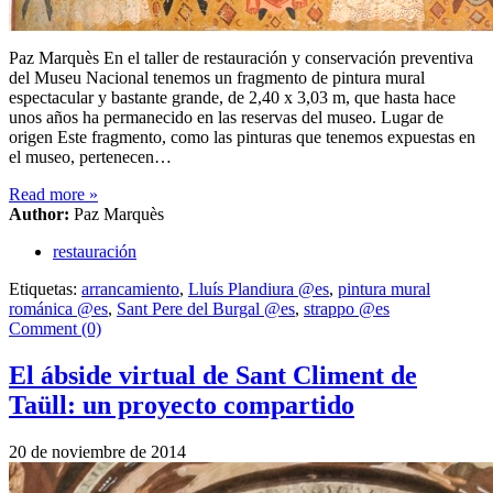
Paz Marquès En el taller de restauración y conservación preventiva
del Museu Nacional tenemos un fragmento de pintura mural
espectacular y bastante grande, de 2,40 x 3,03 m, que hasta hace
unos años ha permanecido en las reservas del museo. Lugar de
origen Este fragmento, como las pinturas que tenemos expuestas en
el museo, pertenecen…
Read more
»
Author:
Paz Marquès
restauración
Etiquetas:
arrancamiento
,
Lluís Plandiura @es
,
pintura mural
románica @es
,
Sant Pere del Burgal @es
,
strappo @es
Comment (0)
El ábside virtual de Sant Climent de
Taüll: un proyecto compartido
20 de noviembre de 2014