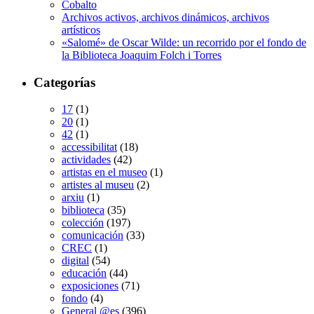
Cobalto
Archivos activos, archivos dinámicos, archivos
artísticos
«Salomé» de Oscar Wilde: un recorrido por el fondo de
la Biblioteca Joaquim Folch i Torres
Categorías
17
(1)
20
(1)
42
(1)
accessibilitat
(18)
actividades
(42)
artistas en el museo
(1)
artistes al museu
(2)
arxiu
(1)
biblioteca
(35)
colección
(197)
comunicación
(33)
CREC
(1)
digital
(54)
educación
(44)
exposiciones
(71)
fondo
(4)
General @es
(396)