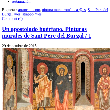
restauración
Etiquetas:
arrancamiento
,
pintura mural románica @es
,
Sant Pere del
Burgal @es
,
strappo @es
Comment (0)
Un apostolado huérfano. Pinturas
murales de Sant Pere del Burgal / 1
29 de octubre de 2015