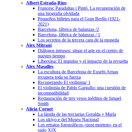
Albert Estrada-Rius
Francesc Paradaltas i Pintó. La recuperación de
una biografía olvidada
Pequeños billetes para el Gran Berlín (1921-
2021)
Barcelona, fábrica de balanzas /2
Barcelona, fábrica de balanzas / 1
Los secretos de la tercera cara de la moneda
Àlex Mitrani
Diálogos intrusos: situar el arte en el centro de
nuestro tiempo
Liberxina: El impulso y el impacto de la revuelta
Àlex Masalles
La escultura de Barcelona de Eusebi Arnau
recupera toda su fuerza
Recuperando El violinista/ 1
El violinista de Pablo Gargallo: una cuestión de
incompatibilidad
Restauración de tres yesos inéditos de Ismael
Smith
Alícia Cornet
La lápida de las terciarias Geralda y María
Los ukiyo-e del Museu Nacional
Los retratos fotográficos «post mortem» en el
siglo XIX