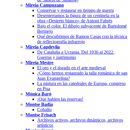
Mireia Campuzano
Conservar y restaurar en tiempo de guerra
Desenterramos la figura de un centinela en la
obra «Desierto blanco» de Antoni Fabrés
Bajo el color. El dibujo subyacente de Bartolomé
Bermejo
Qué descubrimos de Ramon Casas con la técnica
de reflectografía infrarroja
Mireia Capdevila
De Cataluña a Ucrania. Del 1936 al 2022.
Guerras y patrimonio
Mireia Mestre
El oro y el dorado en el arte medieval
¿Cómo hemos restaurado la talla románica de san
Juan Evangelista?
La pintura en las catedrales de Europa, congreso
en Pisa
Mónica Baró
¡Que hablen las reservas!
Montse Badia
Cobalto
Montse Frisach
Archivos activos, archivos dinámicos, archivos
artísticos