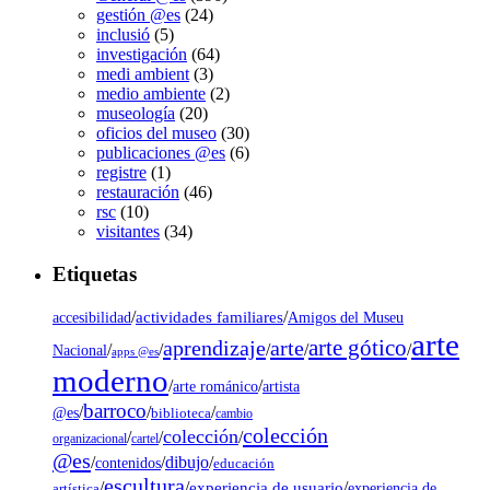
gestión @es
(24)
inclusió
(5)
investigación
(64)
medi ambient
(3)
medio ambiente
(2)
museología
(20)
oficios del museo
(30)
publicaciones @es
(6)
registre
(1)
restauración
(46)
rsc
(10)
visitantes
(34)
Etiquetas
/
actividades familiares
/
accesibilidad
Amigos del Museu
arte
arte gótico
aprendizaje
arte
/
/
/
/
/
Nacional
apps @es
moderno
/
/
artista
arte románico
barroco
/
/
/
@es
biblioteca
cambio
colección
colección
/
/
/
organizacional
cartel
@es
dibujo
/
/
/
contenidos
educación
escultura
/
/
experiencia de usuario
/
experiencia de
artística