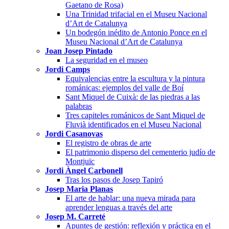
Gaetano de Rosa)
Una Trinidad trifacial en el Museu Nacional
d’Art de Catalunya
Un bodegón inédito de Antonio Ponce en el
Museu Nacional d’Art de Catalunya
Joan Josep Pintado
La seguridad en el museo
Jordi Camps
Equivalencias entre la escultura y la pintura
románicas: ejemplos del valle de Boí
Sant Miquel de Cuixà: de las piedras a las
palabras
Tres capiteles románicos de Sant Miquel de
Fluvià identificados en el Museu Nacional
Jordi Casanovas
El registro de obras de arte
El patrimonio disperso del cementerio judío de
Montjuïc
Jordi Àngel Carbonell
Tras los pasos de Josep Tapiró
Josep Maria Planas
El arte de hablar: una nueva mirada para
aprender lenguas a través del arte
Josep M. Carreté
Apuntes de gestión: reflexión y práctica en el