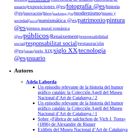
fotografía @es
exposiciones @es
/
/
/
historia
usuario
modernismo
@es
/
/
/
/
/
museo y
innovación
llibres
marketing @es
pintura
patrimonio
numismática @es
/
/
/
/
sociedad
móvil
@es
/
pintura mural románica
públicos
Renaixement
@es
/
/
/
responsabilidad
responsabilitat social
restauración
social
/
/
tecnología
siglo XX
@es
/
/
siglo XIX
/
/
retrato
@es
usuario
/
Autores
Adela Laborda
Un episodio relevante de la historia del humor
gráfico catalán: la Colección Agell del Museu
Nacional d’Art de Catalunya / 2
Un episodio relevante de la historia del humor
gráfico catalán: la Colección Agell del Museu
Nacional d’Art de Catalunya / 1
Sobre «Fábrica de salchichon de Vich J. Torra»
(1896) de Alexandre de Riquer
Exlibris del Museu Nacional d’Art de Catalunya