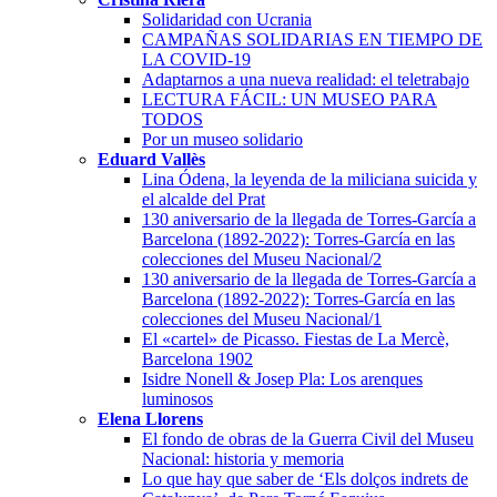
Solidaridad con Ucrania
CAMPAÑAS SOLIDARIAS EN TIEMPO DE
LA COVID-19
Adaptarnos a una nueva realidad: el teletrabajo
LECTURA FÁCIL: UN MUSEO PARA
TODOS
Por un museo solidario
Eduard Vallès
Lina Ódena, la leyenda de la miliciana suicida y
el alcalde del Prat
130 aniversario de la llegada de Torres-García a
Barcelona (1892-2022): Torres-García en las
colecciones del Museu Nacional/2
130 aniversario de la llegada de Torres-García a
Barcelona (1892-2022): Torres-García en las
colecciones del Museu Nacional/1
El «cartel» de Picasso. Fiestas de La Mercè,
Barcelona 1902
Isidre Nonell & Josep Pla: Los arenques
luminosos
Elena Llorens
El fondo de obras de la Guerra Civil del Museu
Nacional: historia y memoria
Lo que hay que saber de ‘Els dolços indrets de