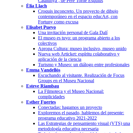
Catalunya’, de Pere Torné Esquius
Èlia Llach
Croquis inconcreto. Un proyecto de dibujo
contemporáneo en el espacio educArt, con
Fortuny como excusa
Elisabet Pueyo
Una invitación personal de Gala Dalí
El museo es tuyo: un programa abierto a los
colectivos
Apropa Cultura: museo inclusivo, museo unido
Nueva web Articket: espíritu colaborativo y
aplicación de la ciencia
Turismo y Museo: un diálogo entre profesionales
Emma Vandellós
Escuchando al visitante. Realización de Focus
Groups en el Museu Nacional
Esteve Riambau
La Filmoteca y el Museo Nacional:
complicidades
Esther Fuertes
Conectadas: hagamos un proyecto
Exploremos el pasado, hablemos del presente:
programa educativo 2021-2022
Las Estrategias de pensamiento visual (VTS) una
metodología educativa necesaria