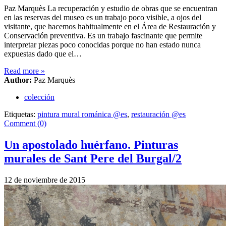
Paz Marquès La recuperación y estudio de obras que se encuentran
en las reservas del museo es un trabajo poco visible, a ojos del
visitante, que hacemos habitualmente en el Área de Restauración y
Conservación preventiva. Es un trabajo fascinante que permite
interpretar piezas poco conocidas porque no han estado nunca
expuestas dado que el…
Read more
»
Author:
Paz Marquès
colección
Etiquetas:
pintura mural románica @es
,
restauración @es
Comment (0)
Un apostolado huérfano. Pinturas
murales de Sant Pere del Burgal/2
12 de noviembre de 2015