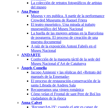
La colección de retratos fotográficos de artistas
del museo
Ana Ponce
Museus y res publica. A partir de la performance
Crowded Museums de Raquel Friera
El teatro museístico. Una mirada al trabajo
museográfico del Museu Nacional
La huella de las mujeres artistas en la Barcelona
de posguerra. El proceso de creación de una
muestra documental
A raíz de la exposición Antoni Fabrés en el
Museu Nacional
ANDARTE
Confección de la maqueta táctil de la sede del
Museu Nacional d’Art de Catalunya
Àngels Comella
Jacopo Amigoni y las réplicas del «Retrato del
marqués de la Ensenada»
El proceso de restauración-conservación de la
santa Librada de Andreu Sala
Recuperamos una virgen románica
Cómo veían el Frontal de sant Pere de Boí los
ciudadanos de la época
Anna Calvet
‘RecuperArt-19’: cuando el arte es capaz de