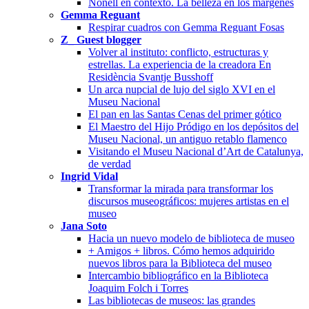
Nonell en contexto. La belleza en los márgenes
Gemma Reguant
Respirar cuadros con Gemma Reguant Fosas
Z_ Guest blogger
Volver al instituto: conflicto, estructuras y
estrellas. La experiencia de la creadora En
Residència Svantje Busshoff
Un arca nupcial de lujo del siglo XVI en el
Museu Nacional
El pan en las Santas Cenas del primer gótico
El Maestro del Hijo Pródigo en los depósitos del
Museu Nacional, un antiguo retablo flamenco
Visitando el Museu Nacional d’Art de Catalunya,
de verdad
Ingrid Vidal
Transformar la mirada para transformar los
discursos museográficos: mujeres artistas en el
museo
Jana Soto
Hacia un nuevo modelo de biblioteca de museo
+ Amigos + libros. Cómo hemos adquirido
nuevos libros para la Biblioteca del museo
Intercambio bibliográfico en la Biblioteca
Joaquim Folch i Torres
Las bibliotecas de museos: las grandes