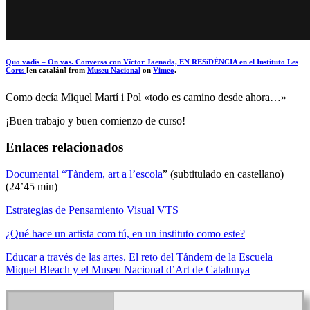
Quo vadis – On vas. Conversa con Víctor Jaenada, EN RESiDÈNCIA en el Instituto Les
Corts
[en catalán] from
Museu Nacional
on
Vimeo
.
Como decía Miquel Martí i Pol «todo es camino desde ahora…»
¡Buen trabajo y buen comienzo de curso!
Enlaces relacionados
Documental “Tàndem, art a l’escola
” (subtitulado en castellano)
(24’45 min)
Estrategias de Pensamiento Visual VTS
¿Qué hace un artista com tú, en un instituto como este?
Educar a través de las artes. El reto del Tándem de la Escuela
Miquel Bleach y el Museu Nacional d’Art de Catalunya