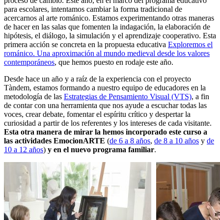
proceso de cambio. Este año, en el marco del programa educativo
para escolares, intentamos cambiar la forma tradicional de
acercarnos al arte románico. Estamos experimentando otras maneras
de hacer en las salas que fomenten la indagación, la elaboración de
hipótesis, el diálogo, la simulación y el aprendizaje cooperativo. Esta
primera acción se concreta en la propuesta educativa
Exploremos el
románico. Una aproximación al mundo medieval desde los valores
contemporáneos
, que hemos puesto en rodaje este año.
Desde hace un año y a raíz de la experiencia con el proyecto
Tàndem, estamos formando a nuestro equipo de educadores en la
metodología de las
Estrategias de Pensamiento Visual (VTS)
, a fin
de contar con una herramienta que nos ayude a escuchar todas las
voces, crear debate, fomentar el espíritu crítico y despertar la
curiosidad a partir de los referentes y los intereses de cada visitante.
Esta otra manera de mirar la hemos incorporado este curso a
las actividades EmocionARTE
(
de 6 a 8 años
,
de 8 a 10 años
y
de
10 a 12 años
)
y en el nuevo programa familiar
.