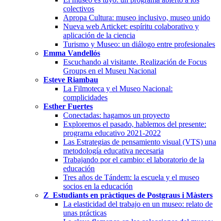
colectivos
Apropa Cultura: museo inclusivo, museo unido
Nueva web Articket: espíritu colaborativo y
aplicación de la ciencia
Turismo y Museo: un diálogo entre profesionales
Emma Vandellós
Escuchando al visitante. Realización de Focus
Groups en el Museu Nacional
Esteve Riambau
La Filmoteca y el Museo Nacional:
complicidades
Esther Fuertes
Conectadas: hagamos un proyecto
Exploremos el pasado, hablemos del presente:
programa educativo 2021-2022
Las Estrategias de pensamiento visual (VTS) una
metodología educativa necesaria
Trabajando por el cambio: el laboratorio de la
educación
Tres años de Tándem: la escuela y el museo
socios en la educación
Z_Estudiants en pràctiques de Postgraus i Màsters
La elasticidad del trabajo en un museo: relato de
unas prácticas