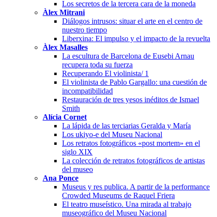
Los secretos de la tercera cara de la moneda
Àlex Mitrani
Diálogos intrusos: situar el arte en el centro de
nuestro tiempo
Liberxina: El impulso y el impacto de la revuelta
Àlex Masalles
La escultura de Barcelona de Eusebi Arnau
recupera toda su fuerza
Recuperando El violinista/ 1
El violinista de Pablo Gargallo: una cuestión de
incompatibilidad
Restauración de tres yesos inéditos de Ismael
Smith
Alícia Cornet
La lápida de las terciarias Geralda y María
Los ukiyo-e del Museu Nacional
Los retratos fotográficos «post mortem» en el
siglo XIX
La colección de retratos fotográficos de artistas
del museo
Ana Ponce
Museus y res publica. A partir de la performance
Crowded Museums de Raquel Friera
El teatro museístico. Una mirada al trabajo
museográfico del Museu Nacional