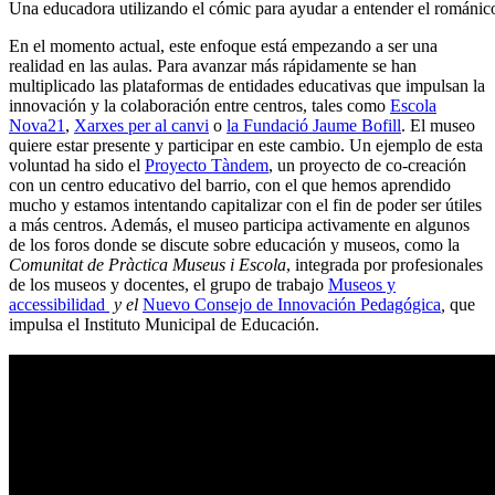
Una educadora utilizando el cómic para ayudar a entender el románic
En el momento actual, este enfoque está empezando a ser una
realidad en las aulas. Para avanzar más rápidamente se han
multiplicado las plataformas de entidades educativas que impulsan la
innovación y la colaboración entre centros, tales como
Escola
Nova21
,
Xarxes per al canvi
o
la Fundació Jaume Bofill
. El museo
quiere estar presente y participar en este cambio. Un ejemplo de esta
voluntad ha sido el
Proyecto Tàndem
, un proyecto de co-creación
con un centro educativo del barrio, con el que hemos aprendido
mucho y estamos intentando capitalizar con el fin de poder ser útiles
a más centros. Además, el museo participa activamente en algunos
de los foros donde se discute sobre educación y museos, como la
Comunitat de Pràctica Museus i Escola
, integrada por profesionales
de los museos y docentes, el grupo de trabajo
Museos y
accessibilidad
y el
Nuevo Consejo de Innovación Pedagógica
,
que
impulsa el Instituto Municipal de Educación.