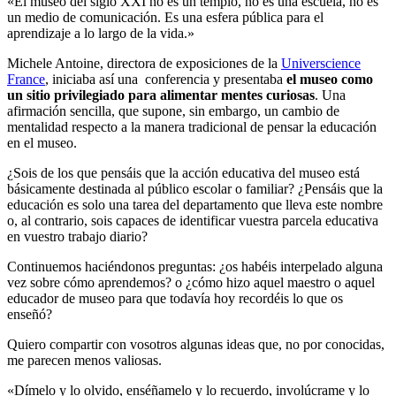
«El museo del siglo XXI no es un templo, no es una escuela, no es
un medio de comunicación. Es una esfera pública para el
aprendizaje a lo largo de la vida.»
Michele Antoine, directora de exposiciones de la
Universcience
France
, iniciaba así una conferencia y presentaba
el museo como
un sitio privilegiado para alimentar mentes curiosas
. Una
afirmación sencilla, que supone, sin embargo, un cambio de
mentalidad respecto a la manera tradicional de pensar la educación
en el museo.
¿Sois de los que pensáis que la acción educativa del museo está
básicamente destinada al público escolar o familiar? ¿Pensáis que la
educación es solo una tarea del departamento que lleva este nombre
o, al contrario, sois capaces de identificar vuestra parcela educativa
en vuestro trabajo diario?
Continuemos haciéndonos preguntas: ¿os habéis interpelado alguna
vez sobre cómo aprendemos? o ¿cómo hizo aquel maestro o aquel
educador de museo para que todavía hoy recordéis lo que os
enseñó?
Quiero compartir con vosotros algunas ideas que, no por conocidas,
me parecen menos valiosas.
«Dímelo y lo olvido, enséñamelo y lo recuerdo, involúcrame y lo