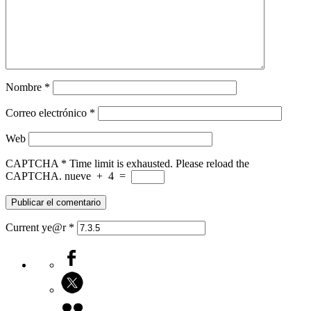
Nombre
*
Correo electrónico
*
Web
CAPTCHA
*
Time limit is exhausted. Please reload the
CAPTCHA.
nueve
+
4
=
Current ye@r
*