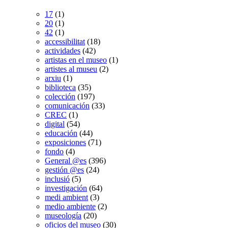
17
(1)
20
(1)
42
(1)
accessibilitat
(18)
actividades
(42)
artistas en el museo
(1)
artistes al museu
(2)
arxiu
(1)
biblioteca
(35)
colección
(197)
comunicación
(33)
CREC
(1)
digital
(54)
educación
(44)
exposiciones
(71)
fondo
(4)
General @es
(396)
gestión @es
(24)
inclusió
(5)
investigación
(64)
medi ambient
(3)
medio ambiente
(2)
museología
(20)
oficios del museo
(30)