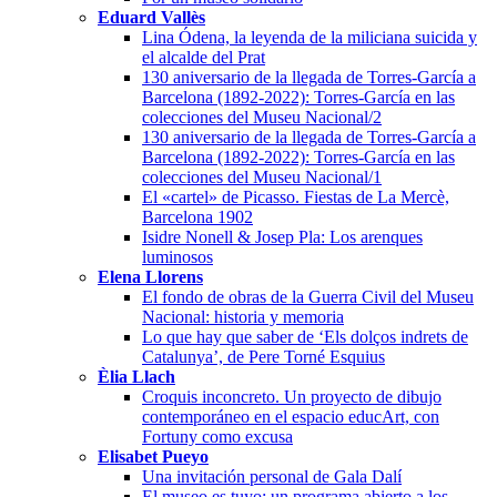
Eduard Vallès
Lina Ódena, la leyenda de la miliciana suicida y
el alcalde del Prat
130 aniversario de la llegada de Torres-García a
Barcelona (1892-2022): Torres-García en las
colecciones del Museu Nacional/2
130 aniversario de la llegada de Torres-García a
Barcelona (1892-2022): Torres-García en las
colecciones del Museu Nacional/1
El «cartel» de Picasso. Fiestas de La Mercè,
Barcelona 1902
Isidre Nonell & Josep Pla: Los arenques
luminosos
Elena Llorens
El fondo de obras de la Guerra Civil del Museu
Nacional: historia y memoria
Lo que hay que saber de ‘Els dolços indrets de
Catalunya’, de Pere Torné Esquius
Èlia Llach
Croquis inconcreto. Un proyecto de dibujo
contemporáneo en el espacio educArt, con
Fortuny como excusa
Elisabet Pueyo
Una invitación personal de Gala Dalí
El museo es tuyo: un programa abierto a los