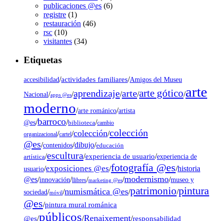
publicaciones @es
(6)
registre
(1)
restauración
(46)
rsc
(10)
visitantes
(34)
Etiquetas
/
actividades familiares
/
accesibilidad
Amigos del Museu
arte
arte gótico
aprendizaje
arte
/
/
/
/
/
Nacional
apps @es
moderno
/
/
artista
arte románico
barroco
/
/
/
@es
biblioteca
cambio
colección
colección
/
/
/
organizacional
cartel
@es
dibujo
/
/
/
contenidos
educación
escultura
/
/
experiencia de usuario
/
experiencia de
artística
fotografía @es
exposiciones @es
/
/
/
historia
usuario
modernismo
@es
/
/
/
/
/
museo y
innovación
llibres
marketing @es
pintura
patrimonio
numismática @es
/
/
/
/
sociedad
móvil
@es
/
pintura mural románica
públicos
Renaixement
@es
/
/
/
responsabilidad