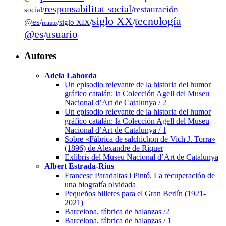
responsabilitat social
restauración
social
/
/
tecnología
siglo XX
@es
/
/
siglo XIX
/
/
retrato
@es
usuario
/
Autores
Adela Laborda
Un episodio relevante de la historia del humor
gráfico catalán: la Colección Agell del Museu
Nacional d’Art de Catalunya / 2
Un episodio relevante de la historia del humor
gráfico catalán: la Colección Agell del Museu
Nacional d’Art de Catalunya / 1
Sobre «Fábrica de salchichon de Vich J. Torra»
(1896) de Alexandre de Riquer
Exlibris del Museu Nacional d’Art de Catalunya
Albert Estrada-Rius
Francesc Paradaltas i Pintó. La recuperación de
una biografía olvidada
Pequeños billetes para el Gran Berlín (1921-
2021)
Barcelona, fábrica de balanzas /2
Barcelona, fábrica de balanzas / 1