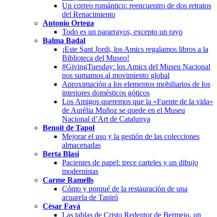
Un correo romántico: reencuentro de dos retratos
del Renacimiento
Antonio Ortega
Todo es un pararrayos, excepto un rayo
Balma Badal
¡Este Sant Jordi, los Amics regalamos libros a la
Biblioteca del Museo!
#GivingTuesday: los Amics del Museu Nacional
nos sumamos al movimiento global
Aproximación a los elementos mobiliarios de los
interiores domésticos góticos
Los Amigos queremos que la «Fuente de la vida»
de Aurèlia Muñoz se quede en el Museu
Nacional d’Art de Catalunya
Benoit de Tapol
Mejorar el uso y la gestión de las colecciones
almacenadas
Berta Blasi
Pacientes de papel: trece carteles y un dibujo
modernistas
Carme Ramells
Cómo y porqué de la restauración de una
acuarela de Tapiró
Cèsar Favà
Las tablas de Cristo Redentor de Bermejo, un