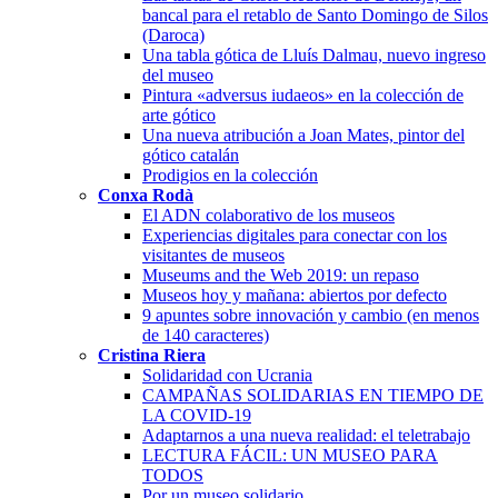
bancal para el retablo de Santo Domingo de Silos
(Daroca)
Una tabla gótica de Lluís Dalmau, nuevo ingreso
del museo
Pintura «adversus iudaeos» en la colección de
arte gótico
Una nueva atribución a Joan Mates, pintor del
gótico catalán
Prodigios en la colección
Conxa Rodà
El ADN colaborativo de los museos
Experiencias digitales para conectar con los
visitantes de museos
Museums and the Web 2019: un repaso
Museos hoy y mañana: abiertos por defecto
9 apuntes sobre innovación y cambio (en menos
de 140 caracteres)
Cristina Riera
Solidaridad con Ucrania
CAMPAÑAS SOLIDARIAS EN TIEMPO DE
LA COVID-19
Adaptarnos a una nueva realidad: el teletrabajo
LECTURA FÁCIL: UN MUSEO PARA
TODOS
Por un museo solidario