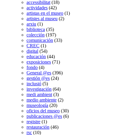
accessibilitat
(18)
actividades
(42)
artistas en el museo
(1)
artistes al museu
(2)
arxiu
(1)
biblioteca
(35)
colección
(197)
comunicación
(33)
CREC
(1)
digital
(54)
educación
(44)
exposiciones
(71)
fondo
(4)
General @es
(396)
gestión @es
(24)
inclusió
(5)
investigación
(64)
medi ambient
(3)
medio ambiente
(2)
museología
(20)
oficios del museo
(30)
publicaciones @es
(6)
registre
(1)
restauración
(46)
rsc
(10)