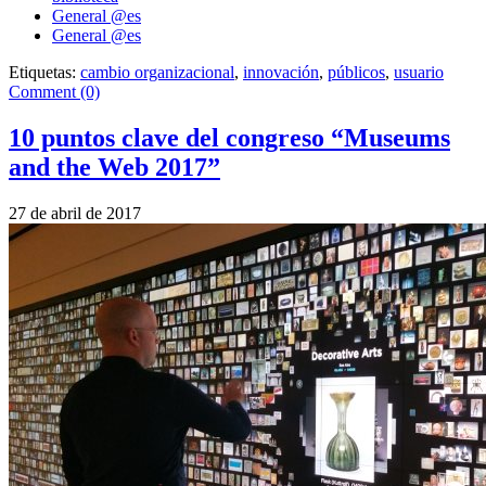
General @es
General @es
Etiquetas:
cambio organizacional
,
innovación
,
públicos
,
usuario
Comment (0)
10 puntos clave del congreso “Museums
and the Web 2017”
27 de abril de 2017