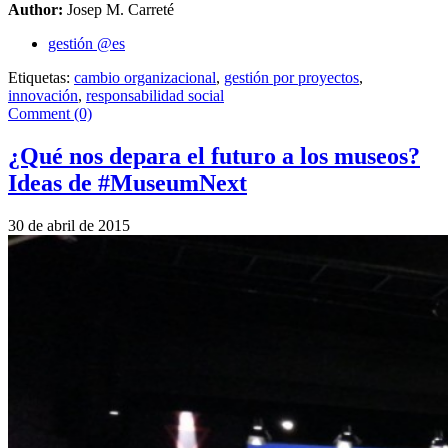
Author:
Josep M. Carreté
gestión @es
Etiquetas:
cambio organizacional
,
gestión por proyectos
,
innovación
,
responsabilidad social
Comment (0)
¿Qué nos depara el futuro a los museos?
Ideas de #MuseumNext
30 de abril de 2015