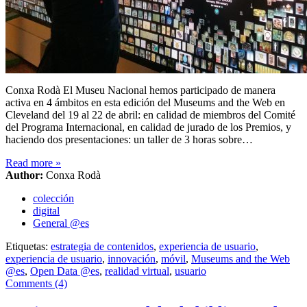
Conxa Rodà El Museu Nacional hemos participado de manera
activa en 4 ámbitos en esta edición del Museums and the Web en
Cleveland del 19 al 22 de abril: en calidad de miembros del Comité
del Programa Internacional, en calidad de jurado de los Premios, y
haciendo dos presentaciones: un taller de 3 horas sobre…
Read more
»
Author:
Conxa Rodà
colección
digital
General @es
Etiquetas:
estrategia de contenidos
,
experiencia de usuario
,
experiencia de usuario
,
innovación
,
móvil
,
Museums and the Web
@es
,
Open Data @es
,
realidad virtual
,
usuario
Comments (4)