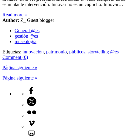
estimulante intervención. Innovar no es un capricho. Innovar…
Read more
»
Author:
Z_ Guest blogger
General @es
gestión @es
museología
Etiquetas:
innovación
,
patrimonio
,
públicos
,
storytelling @es
Comment (0)
Página siguiente »
Página siguiente »