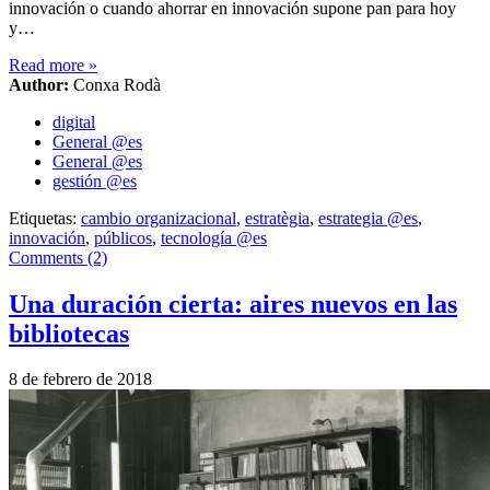
innovación o cuando ahorrar en innovación supone pan para hoy
y…
Read more
»
Author:
Conxa Rodà
digital
General @es
General @es
gestión @es
Etiquetas:
cambio organizacional
,
estratègia
,
estrategia @es
,
innovación
,
públicos
,
tecnología @es
Comments (2)
Una duración cierta: aires nuevos en las
bibliotecas
8 de febrero de 2018