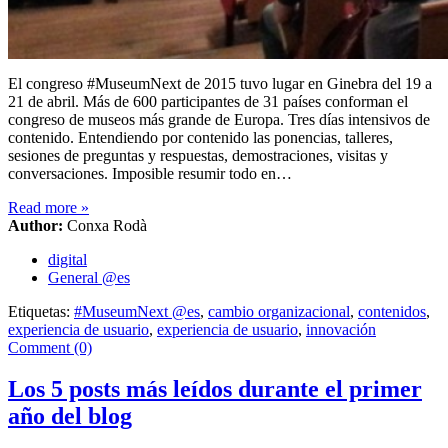
El congreso #MuseumNext de 2015 tuvo lugar en Ginebra del 19 a
21 de abril. Más de 600 participantes de 31 países conforman el
congreso de museos más grande de Europa. Tres días intensivos de
contenido. Entendiendo por contenido las ponencias, talleres,
sesiones de preguntas y respuestas, demostraciones, visitas y
conversaciones. Imposible resumir todo en…
Read more
»
Author:
Conxa Rodà
digital
General @es
Etiquetas:
#MuseumNext @es
,
cambio organizacional
,
contenidos
,
experiencia de usuario
,
experiencia de usuario
,
innovación
Comment (0)
Los 5 posts más leídos durante el primer
año del blog