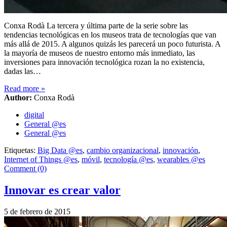
Conxa Rodà La tercera y última parte de la serie sobre las
tendencias tecnológicas en los museos trata de tecnologías que van
más allá de 2015. A algunos quizás les parecerá un poco futurista. A
la mayoría de museos de nuestro entorno más inmediato, las
inversiones para innovación tecnológica rozan la no existencia,
dadas las…
Read more
»
Author:
Conxa Rodà
digital
General @es
General @es
Etiquetas:
Big Data @es
,
cambio organizacional
,
innovación
,
Internet of Things @es
,
móvil
,
tecnología @es
,
wearables @es
Comment (0)
Innovar es crear valor
5 de febrero de 2015