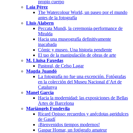
propio cuerpo
Laia Pérez
The Watercolour World, un paseo por el mundo
antes de la fotografía
Lluís Alabern
Peccata Mundi, la ceremonia-performance de
Miralda
Hacia una museografía definitivamente
inacabada
Cómic y museo. Una historia pendiente
El tao de la manipulación de obras de arte
M. Lluïsa Faxedas
Pastoral, de Celso Lagar
Magda Juandó
La fotografía no fue una excepción. Fotógrafas
en la colección del Museu Nacional d’Art de
Catalunya
Manel Garcia
Hacia la modernidad: las exposiciones de Bellas
Artes de Barcelona
Mariàngels Fondevila
Ricard Opisso: recuerdos y anécdotas agridulces
de Gaudí
¡Bienvenidos tiempos modernos!
Gaspar Homar, un fotógrafo amateur