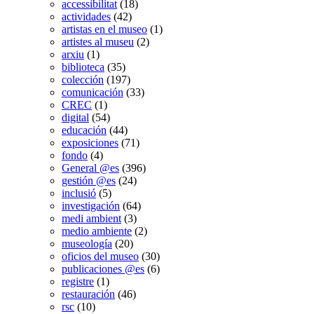
accessibilitat
(18)
actividades
(42)
artistas en el museo
(1)
artistes al museu
(2)
arxiu
(1)
biblioteca
(35)
colección
(197)
comunicación
(33)
CREC
(1)
digital
(54)
educación
(44)
exposiciones
(71)
fondo
(4)
General @es
(396)
gestión @es
(24)
inclusió
(5)
investigación
(64)
medi ambient
(3)
medio ambiente
(2)
museología
(20)
oficios del museo
(30)
publicaciones @es
(6)
registre
(1)
restauración
(46)
rsc
(10)