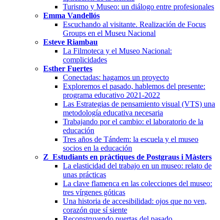
Turismo y Museo: un diálogo entre profesionales
Emma Vandellós
Escuchando al visitante. Realización de Focus
Groups en el Museu Nacional
Esteve Riambau
La Filmoteca y el Museo Nacional:
complicidades
Esther Fuertes
Conectadas: hagamos un proyecto
Exploremos el pasado, hablemos del presente:
programa educativo 2021-2022
Las Estrategias de pensamiento visual (VTS) una
metodología educativa necesaria
Trabajando por el cambio: el laboratorio de la
educación
Tres años de Tándem: la escuela y el museo
socios en la educación
Z_Estudiants en pràctiques de Postgraus i Màsters
La elasticidad del trabajo en un museo: relato de
unas prácticas
La clave flamenca en las colecciones del museo:
tres vírgenes góticas
Una historia de accesibilidad: ojos que no ven,
corazón que sí siente
Reconstruyendo puertas del pasado.