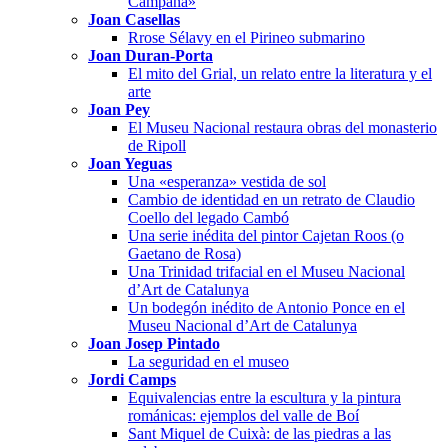
Campañà»
Joan Casellas
Rrose Sélavy en el Pirineo submarino
Joan Duran-Porta
El mito del Grial, un relato entre la literatura y el
arte
Joan Pey
El Museu Nacional restaura obras del monasterio
de Ripoll
Joan Yeguas
Una «esperanza» vestida de sol
Cambio de identidad en un retrato de Claudio
Coello del legado Cambó
Una serie inédita del pintor Cajetan Roos (o
Gaetano de Rosa)
Una Trinidad trifacial en el Museu Nacional
d’Art de Catalunya
Un bodegón inédito de Antonio Ponce en el
Museu Nacional d’Art de Catalunya
Joan Josep Pintado
La seguridad en el museo
Jordi Camps
Equivalencias entre la escultura y la pintura
románicas: ejemplos del valle de Boí
Sant Miquel de Cuixà: de las piedras a las