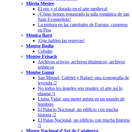
Mireia Mestre
El oro y el dorado en el arte medieval
¿Cómo hemos restaurado la talla románica de san
Juan Evangelista?
La pintura en las catedrales de Europa, congreso
en Pisa
Mónica Baró
¡Que hablen las reservas!
Montse Badia
Cobalto
Montse Frisach
Archivos activos, archivos dinámicos, archivos
artísticos
Montse Gumà
San Miguel, Gabriel y Rafael: una iconografía de
leyenda /2
No todos los ángeles son iguales: el arte así lo
plasma /1
Lluïsa Vidal, una mujer artista en un mundo de
hombres
El Palacio Nacional, un edificio con mucha
historia /2
El Palau Nacional, un edificio con mucha historia
/1
Museu Nacional d'Art de Catalunya