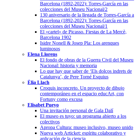
Barcelona (1892-2022): Torres-García en las
colecciones del Museu Nacional/2
130 aniversario de la llegada de Torres-García a
Barcelona (1892-2022): Torres-García en las
colecciones del Museu Nacional/1
El «cartel» de Picasso. Fiestas de La Mercè,
Barcelona 1902
Isidre Nonell & Josep Pla: Los arenques
luminosos
Elena Llorens
El fondo de obras de la Guerra Civil del Museu
Nacional: historia y memoria
Lo que hay que saber de ‘Els dolços indrets de
Catalunya’, de Pere Torné Esquius
Èlia Llach
Croquis inconcreto. Un proyecto de dibujo
contemporáneo en el espacio educArt, con
Fortuny como excusa
Elisabet Pueyo
Una invitación personal de Gala Dalí
El museo es tuyo: un programa abierto a los
colectivos
Apropa Cultura: museo inclusivo, museo unido
Nueva web Articket: espíritu colaborativo y
aplicación de la ciencia