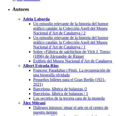
Autores
Adela Laborda
Un episodio relevante de la historia del humor
gráfico catalán: la Colección Agell del Museu
Nacional d’Art de Catalunya / 2
Un episodio relevante de la historia del humor
gráfico catalán: la Colección Agell del Museu
Nacional d’Art de Catalunya / 1
Sobre «Fábrica de salchichon de Vich J. Torra»
(1896) de Alexandre de Riquer
Exlibris del Museu Nacional d’Art de Catalunya
Albert Estrada-Rius
Francesc Paradaltas i Pintó. La recuperación de
una biografía olvidada
Pequeños billetes para el Gran Berlín (1921-
2021)
Barcelona, fábrica de balanzas /2
Barcelona, fábrica de balanzas / 1
Los secretos de la tercera cara de la moneda
Àlex Mitrani
Diálogos intrusos: situar el arte en el centro de
nuestro tiempo