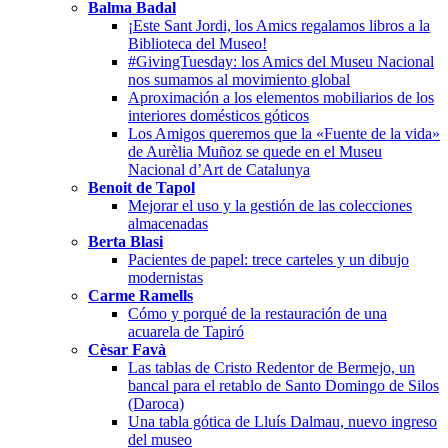
Balma Badal
¡Este Sant Jordi, los Amics regalamos libros a la
Biblioteca del Museo!
#GivingTuesday: los Amics del Museu Nacional
nos sumamos al movimiento global
Aproximación a los elementos mobiliarios de los
interiores domésticos góticos
Los Amigos queremos que la «Fuente de la vida»
de Aurèlia Muñoz se quede en el Museu
Nacional d’Art de Catalunya
Benoit de Tapol
Mejorar el uso y la gestión de las colecciones
almacenadas
Berta Blasi
Pacientes de papel: trece carteles y un dibujo
modernistas
Carme Ramells
Cómo y porqué de la restauración de una
acuarela de Tapiró
Cèsar Favà
Las tablas de Cristo Redentor de Bermejo, un
bancal para el retablo de Santo Domingo de Silos
(Daroca)
Una tabla gótica de Lluís Dalmau, nuevo ingreso
del museo