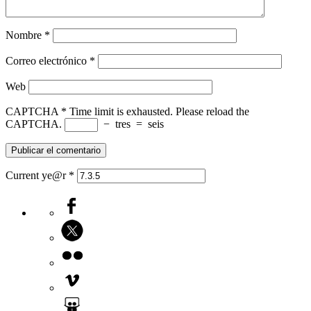
Nombre
*
Correo electrónico
*
Web
CAPTCHA
*
Time limit is exhausted. Please reload the
CAPTCHA.
−
tres
=
seis
Current ye@r
*