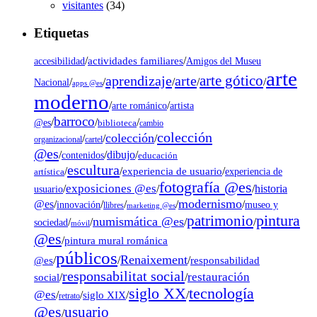
visitantes
(34)
Etiquetas
/
actividades familiares
/
accesibilidad
Amigos del Museu
arte
arte gótico
aprendizaje
arte
/
/
/
/
/
Nacional
apps @es
moderno
/
/
artista
arte románico
barroco
/
/
/
@es
biblioteca
cambio
colección
colección
/
/
/
organizacional
cartel
@es
dibujo
/
/
/
contenidos
educación
escultura
/
/
experiencia de usuario
/
experiencia de
artística
fotografía @es
exposiciones @es
/
/
/
historia
usuario
modernismo
@es
/
/
/
/
/
museo y
innovación
llibres
marketing @es
pintura
patrimonio
numismática @es
/
/
/
/
sociedad
móvil
@es
/
pintura mural románica
públicos
Renaixement
@es
/
/
/
responsabilidad
responsabilitat social
restauración
social
/
/
tecnología
siglo XX
@es
/
/
siglo XIX
/
/
retrato
@es
usuario
/