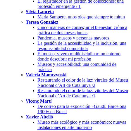
El registrador en la gestión de colecciones: una
profesión emergente / 1
Sílvia Lanceta
María Sampere, unos ojos que siempre te miran
Teresa González
Cinco maneras de conseguir el bienestar: crónica
gráfica de dos meses juntas
Pandemia, museos y personas mayores
La gestión de la accesibilidad y la inclusión, una
responsabilidad compartida
El museo, vivero multidisciplinar: un entorno
donde descubrir mi profesión
Museos y accesibilidad: una comunidad de
práctica
Valeria Mamczynski
Restaurando el color de la luz: vitrales del Museu
Nacional d’Art de Catalunya /2
Restaurando el color de la luz: vitrales del Museu
Nacional d’Art de Catalunya /1
Vicenç Martí
De correo para la exposición «Gaudí. Barcelona
1900» en Brasil
Xavier Abelló
Museo más ecológico y más económico: nuevas
instalaciones en arte moderno