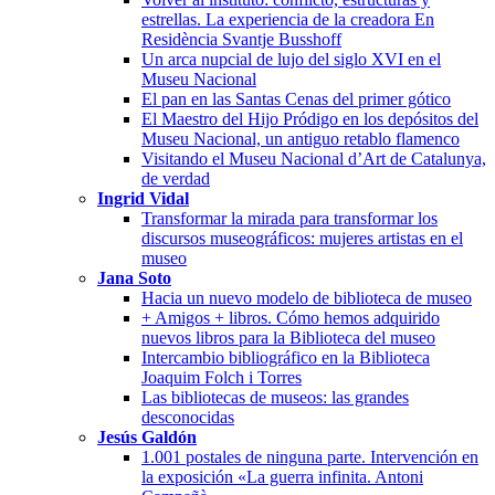
estrellas. La experiencia de la creadora En
Residència Svantje Busshoff
Un arca nupcial de lujo del siglo XVI en el
Museu Nacional
El pan en las Santas Cenas del primer gótico
El Maestro del Hijo Pródigo en los depósitos del
Museu Nacional, un antiguo retablo flamenco
Visitando el Museu Nacional d’Art de Catalunya,
de verdad
Ingrid Vidal
Transformar la mirada para transformar los
discursos museográficos: mujeres artistas en el
museo
Jana Soto
Hacia un nuevo modelo de biblioteca de museo
+ Amigos + libros. Cómo hemos adquirido
nuevos libros para la Biblioteca del museo
Intercambio bibliográfico en la Biblioteca
Joaquim Folch i Torres
Las bibliotecas de museos: las grandes
desconocidas
Jesús Galdón
1.001 postales de ninguna parte. Intervención en
la exposición «La guerra infinita. Antoni