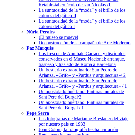
Retablo-tabernáculo de san Nicolás /1
La suntuosidad de la “moda” y el brillo de los
colores del gótico II
La suntuosidad de la “moda” y el brillo de los
colores del gótico I
Núria Perales
¡El museo se mueve!
Deconstrucción de la campaña de Arte Moderno
Paz Marquès
Los frescos de Annibale Carracci y discípulos,
conservados en el Museu Nacional: arranque,
traspaso y traslado de Roma a Barcelona
Un bestiario extraordinario: San Pedro de
Arlanza. «Grifo» y «Pardus y arquitectura»/ 2
Un bestiario extraordinario: San Pedro de
Arlanza. «Grifo» y «Pardus y arquitectura» / 1
Un apostolado huérfano. Pinturas murales de
Sant Pere del Burgal/2
Un apostolado huérfano. Pinturas murales de
Sant Pere del Burgal / 1
Pepe Serra
Las fotografías de Marianne Breslauer del viaje
por nuestro país en 1933
Joan Colom, la fotografía hecha narración
Retos para los museos hoy