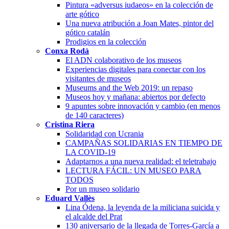
Pintura «adversus iudaeos» en la colección de
arte gótico
Una nueva atribución a Joan Mates, pintor del
gótico catalán
Prodigios en la colección
Conxa Rodà
El ADN colaborativo de los museos
Experiencias digitales para conectar con los
visitantes de museos
Museums and the Web 2019: un repaso
Museos hoy y mañana: abiertos por defecto
9 apuntes sobre innovación y cambio (en menos
de 140 caracteres)
Cristina Riera
Solidaridad con Ucrania
CAMPAÑAS SOLIDARIAS EN TIEMPO DE
LA COVID-19
Adaptarnos a una nueva realidad: el teletrabajo
LECTURA FÁCIL: UN MUSEO PARA
TODOS
Por un museo solidario
Eduard Vallès
Lina Ódena, la leyenda de la miliciana suicida y
el alcalde del Prat
130 aniversario de la llegada de Torres-García a