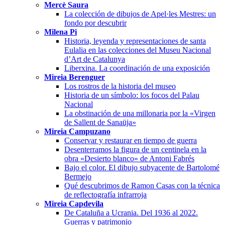
Mercè Saura
La colección de dibujos de Apel·les Mestres: un
fondo por descubrir
Milena Pi
Historia, leyenda y representaciones de santa
Eulalia en las colecciones del Museu Nacional
d’Art de Catalunya
Liberxina. La coordinación de una exposición
Mireia Berenguer
Los rostros de la historia del museo
Historia de un símbolo: los focos del Palau
Nacional
La obstinación de una millonaria por la «Virgen
de Sallent de Sanaüja»
Mireia Campuzano
Conservar y restaurar en tiempo de guerra
Desenterramos la figura de un centinela en la
obra «Desierto blanco» de Antoni Fabrés
Bajo el color. El dibujo subyacente de Bartolomé
Bermejo
Qué descubrimos de Ramon Casas con la técnica
de reflectografía infrarroja
Mireia Capdevila
De Cataluña a Ucrania. Del 1936 al 2022.
Guerras y patrimonio