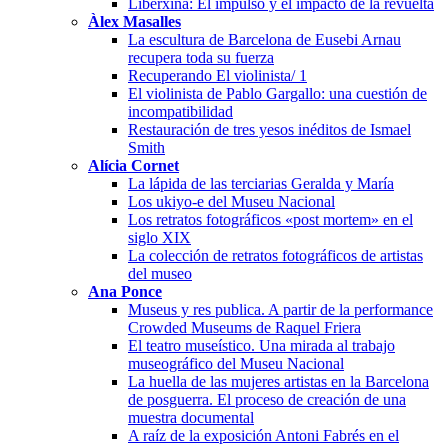
Liberxina: El impulso y el impacto de la revuelta
Àlex Masalles
La escultura de Barcelona de Eusebi Arnau
recupera toda su fuerza
Recuperando El violinista/ 1
El violinista de Pablo Gargallo: una cuestión de
incompatibilidad
Restauración de tres yesos inéditos de Ismael
Smith
Alícia Cornet
La lápida de las terciarias Geralda y María
Los ukiyo-e del Museu Nacional
Los retratos fotográficos «post mortem» en el
siglo XIX
La colección de retratos fotográficos de artistas
del museo
Ana Ponce
Museus y res publica. A partir de la performance
Crowded Museums de Raquel Friera
El teatro museístico. Una mirada al trabajo
museográfico del Museu Nacional
La huella de las mujeres artistas en la Barcelona
de posguerra. El proceso de creación de una
muestra documental
A raíz de la exposición Antoni Fabrés en el