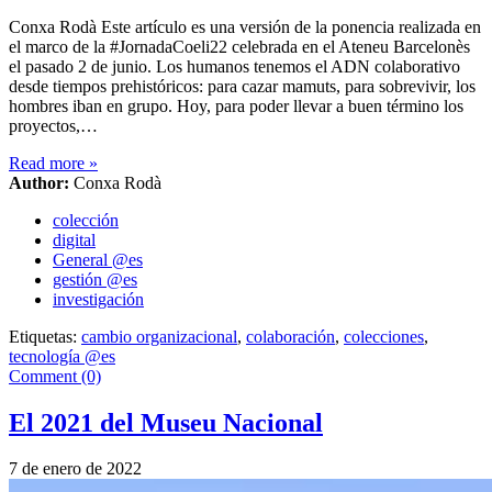
Conxa Rodà Este artículo es una versión de la ponencia realizada en
el marco de la #JornadaCoeli22 celebrada en el Ateneu Barcelonès
el pasado 2 de junio. Los humanos tenemos el ADN colaborativo
desde tiempos prehistóricos: para cazar mamuts, para sobrevivir, los
hombres iban en grupo. Hoy, para poder llevar a buen término los
proyectos,…
Read more
»
Author:
Conxa Rodà
colección
digital
General @es
gestión @es
investigación
Etiquetas:
cambio organizacional
,
colaboración
,
colecciones
,
tecnología @es
Comment (0)
El 2021 del Museu Nacional
7 de enero de 2022