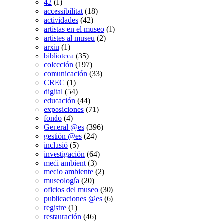
42
(1)
accessibilitat
(18)
actividades
(42)
artistas en el museo
(1)
artistes al museu
(2)
arxiu
(1)
biblioteca
(35)
colección
(197)
comunicación
(33)
CREC
(1)
digital
(54)
educación
(44)
exposiciones
(71)
fondo
(4)
General @es
(396)
gestión @es
(24)
inclusió
(5)
investigación
(64)
medi ambient
(3)
medio ambiente
(2)
museología
(20)
oficios del museo
(30)
publicaciones @es
(6)
registre
(1)
restauración
(46)