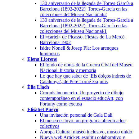
130 aniversario de la llegada de Torres-García a
Barcelona (1892-2022): Torres-García en las
colecciones del Museu Nacional/2
130 aniversario de la llegada de Torres-García a
Barcelona (1892-2022): Torres-García en las
colecciones del Museu Nacional/1
El «cartel» de Picasso. Fiestas de La Mercè,
Barcelona 1902
Isidre Nonell & Josep Pla: Los arenques
luminosos
Elena Llorens
El fondo de obras de la Guerra Civil del Museu
Nacional: historia y memoria
Lo que hay que saber de ‘Els dolços indrets de
Catalunya’, de Pere Torné Esquius
Èlia Llach
Croquis inconcreto. Un proyecto de dibujo
contemporáneo en el espacio educArt, con
Fortuny como excusa
Elisabet Pueyo
Una invitación personal de Gala Dalí
El museo es tuyo: un programa abierto a los
colectivos
Apropa Cultura: museo inclusivo, museo unido
Nueva web Articket: espíritu colaborativo y