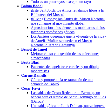
Todo es un pararrayos, excepto un rayo
Balma Badal
¡Este Sant Jordi, los Amics regalamos libros a la
Biblioteca del Museo!
#GivingTuesday: los Amics del Museu Nacional
nos sumamos al movimiento global
Aproximación a los elementos mobiliarios de los
interiores domésticos góticos
Los Amigos queremos que la «Fuente de la vida»
de Aurèlia Muñoz se quede en el Museu
Nacional d’Art de Catalunya
Benoit de Tapol
Mejorar el uso y la gestión de las colecciones
almacenadas
Berta Blasi
Pacientes de papel: trece carteles y un dibujo
modernistas
Carme Ramells
Cómo y porqué de la restauración de una
acuarela de Tapiró
Cèsar Favà
Las tablas de Cristo Redentor de Bermejo, un
bancal para el retablo de Santo Domingo de Silos
(Daroca)
Una tabla gótica de Lluís Dalmau, nuevo ingreso