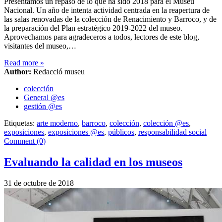
Presentamos un repaso de lo que ha sido 2018 para el Museu
Nacional. Un año de intenta actividad centrada en la reapertura de
las salas renovadas de la colección de Renacimiento y Barroco, y de
la preparación del Plan estratégico 2019-2022 del museo.
Aprovechamos para agradeceros a todos, lectores de este blog,
visitantes del museo,…
Read more
»
Author:
Redacció museu
colección
General @es
gestión @es
Etiquetas:
arte moderno
,
barroco
,
colección
,
colección @es
,
exposiciones
,
exposiciones @es
,
públicos
,
responsabilidad social
Comment (0)
Evaluando la calidad en los museos
31 de octubre de 2018