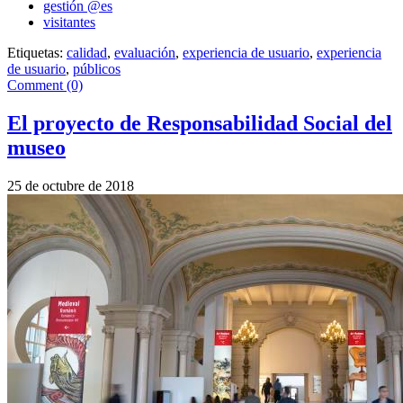
gestión @es
visitantes
Etiquetas:
calidad
,
evaluación
,
experiencia de usuario
,
experiencia
de usuario
,
públicos
Comment (0)
El proyecto de Responsabilidad Social del
museo
25 de octubre de 2018