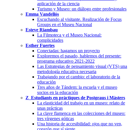
aplicación de la ciencia
Turismo y Museo: un diálogo entre profesionales
Emma Vandellós
Escuchando al visitante. Realización de Focus
Groups en el Museu Nacional
Esteve Riambau
La Filmoteca y el Museo Nacional:
complicidades
Esther Fuertes
Conectadas: hagamos un proyecto
Exploremos el pasado, hablemos del presente:
programa educativo 2021-2022
Las Estrategias de pensamiento visual (VTS) una
metodología educativa necesaria
Trabajando por el cambio: el laboratorio de la
educación
Tres años de Tándem: la escuela y el museo
socios en la educación
Z_Estudiants en pràctiques de Postgraus i Màsters
La elasticidad del trabajo en un museo: relato de
unas prácticas
La clave flamenca en las colecciones del museo:
tres vírgenes góticas
Una historia de accesibilidad: ojos que no ven,
corazón que sí siente