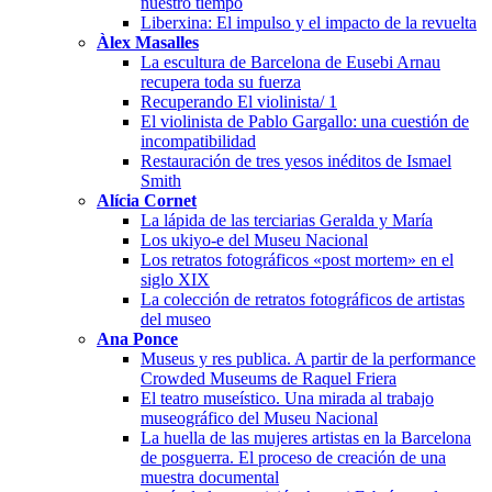
nuestro tiempo
Liberxina: El impulso y el impacto de la revuelta
Àlex Masalles
La escultura de Barcelona de Eusebi Arnau
recupera toda su fuerza
Recuperando El violinista/ 1
El violinista de Pablo Gargallo: una cuestión de
incompatibilidad
Restauración de tres yesos inéditos de Ismael
Smith
Alícia Cornet
La lápida de las terciarias Geralda y María
Los ukiyo-e del Museu Nacional
Los retratos fotográficos «post mortem» en el
siglo XIX
La colección de retratos fotográficos de artistas
del museo
Ana Ponce
Museus y res publica. A partir de la performance
Crowded Museums de Raquel Friera
El teatro museístico. Una mirada al trabajo
museográfico del Museu Nacional
La huella de las mujeres artistas en la Barcelona
de posguerra. El proceso de creación de una
muestra documental