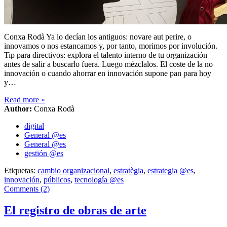
Conxa Rodà Ya lo decían los antiguos: novare aut perire, o
innovamos o nos estancamos y, por tanto, morimos por involución.
Tip para directivos: explora el talento interno de tu organización
antes de salir a buscarlo fuera. Luego mézclalos. El coste de la no
innovación o cuando ahorrar en innovación supone pan para hoy
y…
Read more
»
Author:
Conxa Rodà
digital
General @es
General @es
gestión @es
Etiquetas:
cambio organizacional
,
estratègia
,
estrategia @es
,
innovación
,
públicos
,
tecnología @es
Comments (2)
El registro de obras de arte