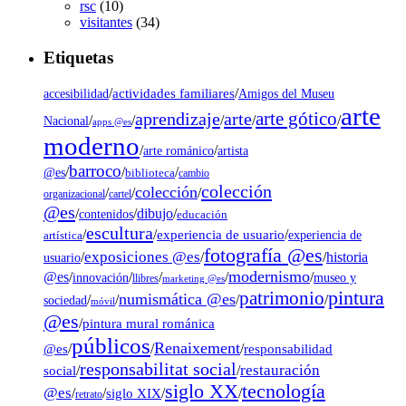
rsc
(10)
visitantes
(34)
Etiquetas
/
actividades familiares
/
accesibilidad
Amigos del Museu
arte
arte gótico
aprendizaje
arte
/
/
/
/
/
Nacional
apps @es
moderno
/
/
artista
arte románico
barroco
/
/
/
@es
biblioteca
cambio
colección
colección
/
/
/
organizacional
cartel
@es
dibujo
/
/
/
contenidos
educación
escultura
/
/
experiencia de usuario
/
experiencia de
artística
fotografía @es
exposiciones @es
/
/
/
historia
usuario
modernismo
@es
/
/
/
/
/
museo y
innovación
llibres
marketing @es
pintura
patrimonio
numismática @es
/
/
/
/
sociedad
móvil
@es
/
pintura mural románica
públicos
Renaixement
@es
/
/
/
responsabilidad
responsabilitat social
restauración
social
/
/
tecnología
siglo XX
@es
/
/
siglo XIX
/
/
retrato