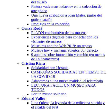
del museo
Pintura «adversus iudaeos» en la colección de
arte gótico
Una nueva atribución a Joan Mates, pintor del
gótico catalán
Prodigios en la colección
Conxa Rodà
El ADN colaborativo de los museos
Experiencias digitales para conectar con los
visitantes de museos
Museums and the Web 2019: un repaso
Museos hoy y mañana: abiertos por defecto
9 apuntes sobre innovación y cambio (en menos
de 140 caracteres)
Cristina Riera
Solidaridad con Ucrania
CAMPAÑAS SOLIDARIAS EN TIEMPO DE
LA COVID-19
Adaptarnos a una nueva realidad: el teletrabajo
LECTURA FÁCIL: UN MUSEO PARA
TODOS
Por un museo solidario
Eduard Vallès
Lina Ódena, la leyenda de la miliciana suicida y
el alcalde del Prat