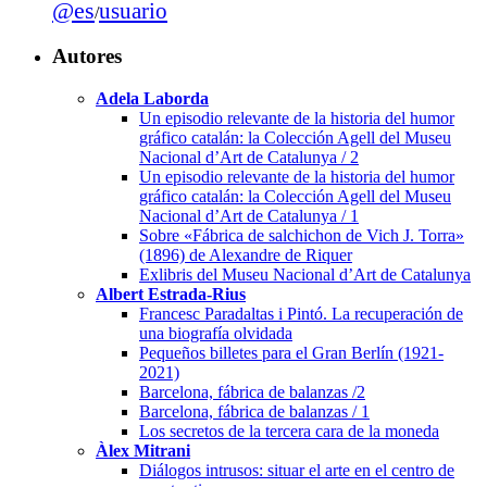
@es
usuario
/
Autores
Adela Laborda
Un episodio relevante de la historia del humor
gráfico catalán: la Colección Agell del Museu
Nacional d’Art de Catalunya / 2
Un episodio relevante de la historia del humor
gráfico catalán: la Colección Agell del Museu
Nacional d’Art de Catalunya / 1
Sobre «Fábrica de salchichon de Vich J. Torra»
(1896) de Alexandre de Riquer
Exlibris del Museu Nacional d’Art de Catalunya
Albert Estrada-Rius
Francesc Paradaltas i Pintó. La recuperación de
una biografía olvidada
Pequeños billetes para el Gran Berlín (1921-
2021)
Barcelona, fábrica de balanzas /2
Barcelona, fábrica de balanzas / 1
Los secretos de la tercera cara de la moneda
Àlex Mitrani
Diálogos intrusos: situar el arte en el centro de