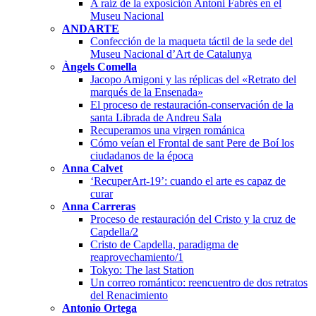
A raíz de la exposición Antoni Fabrés en el
Museu Nacional
ANDARTE
Confección de la maqueta táctil de la sede del
Museu Nacional d’Art de Catalunya
Àngels Comella
Jacopo Amigoni y las réplicas del «Retrato del
marqués de la Ensenada»
El proceso de restauración-conservación de la
santa Librada de Andreu Sala
Recuperamos una virgen románica
Cómo veían el Frontal de sant Pere de Boí los
ciudadanos de la época
Anna Calvet
‘RecuperArt-19’: cuando el arte es capaz de
curar
Anna Carreras
Proceso de restauración del Cristo y la cruz de
Capdella/2
Cristo de Capdella, paradigma de
reaprovechamiento/1
Tokyo: The last Station
Un correo romántico: reencuentro de dos retratos
del Renacimiento
Antonio Ortega