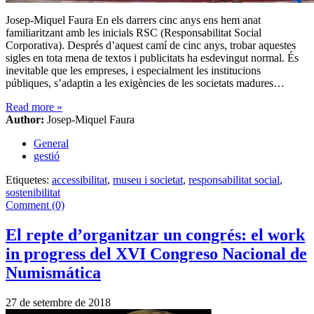
Josep-Miquel Faura En els darrers cinc anys ens hem anat
familiaritzant amb les inicials RSC (Responsabilitat Social
Corporativa). Després d’aquest camí de cinc anys, trobar aquestes
sigles en tota mena de textos i publicitats ha esdevingut normal. És
inevitable que les empreses, i especialment les institucions
públiques, s’adaptin a les exigències de les societats madures…
Read more
»
Author:
Josep-Miquel Faura
General
gestió
Etiquetes:
accessibilitat
,
museu i societat
,
responsabilitat social
,
sostenibilitat
Comment (0)
El repte d’organitzar un congrés: el work
in progress del XVI Congreso Nacional de
Numismática
27 de setembre de 2018