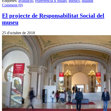
Etiquetes:
avaluació
,
experiència d’usuari
,
públics
,
qualitat
Comment (0)
El projecte de Responsabilitat Social del
museu
25 d'octubre de 2018