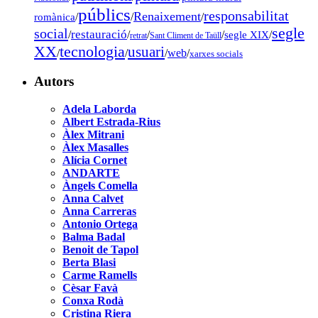
públics
responsabilitat
Renaixement
romànica
/
/
/
segle
social
restauració
/
/
/
/
segle XIX
/
retrat
Sant Climent de Taüll
tecnologia
XX
usuari
/
/
/
web
/
xarxes socials
Autors
Adela Laborda
Albert Estrada-Rius
Àlex Mitrani
Àlex Masalles
Alícia Cornet
ANDARTE
Àngels Comella
Anna Calvet
Anna Carreras
Antonio Ortega
Balma Badal
Benoit de Tapol
Berta Blasi
Carme Ramells
Cèsar Favà
Conxa Rodà
Cristina Riera