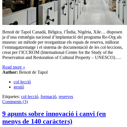
Benoit de Tapol Canadà, Bèlgica, l’Índia, Nigèria, Xile… disposen
ja d’una estratègia nacional d’implantació del programa Re-Org als
museus: un mètode per reorganitzar els espais de reserva, millorar
l’emmagatzematge i el sistema de documentació de les col·leccions,
creat per l’ICCROM (International Centre for the Study of the
Preservation and Restoration of Cultural Property – UNESCO)….
Read more
»
Author:
Benoit de Tapol
col·lecció
gestió
Etiquetes:
col·lecció
,
formació
,
reserves
Comments (3)
9 apunts sobre innovació i canvi (en
menys de 140 caràcters)