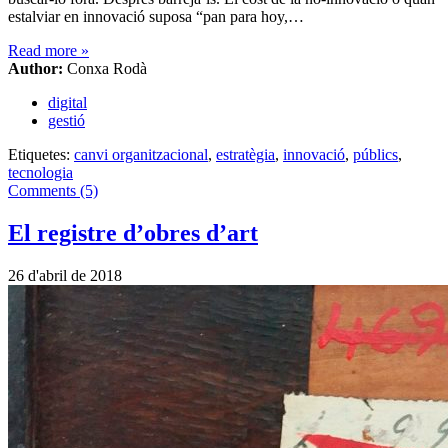
estalviar en innovació suposa “pan para hoy,…
Read more
»
Author:
Conxa Rodà
digital
gestió
Etiquetes:
canvi organitzacional
,
estratègia
,
innovació
,
públics
,
tecnologia
Comments (5)
El registre d’obres d’art
26 d'abril de 2018