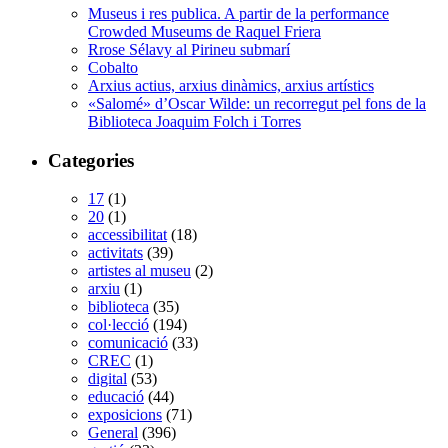
Museus i res publica. A partir de la performance
Crowded Museums de Raquel Friera
Rrose Sélavy al Pirineu submarí
Cobalto
Arxius actius, arxius dinàmics, arxius artístics
«Salomé» d’Oscar Wilde: un recorregut pel fons de la
Biblioteca Joaquim Folch i Torres
Categories
17
(1)
20
(1)
accessibilitat
(18)
activitats
(39)
artistes al museu
(2)
arxiu
(1)
biblioteca
(35)
col·lecció
(194)
comunicació
(33)
CREC
(1)
digital
(53)
educació
(44)
exposicions
(71)
General
(396)