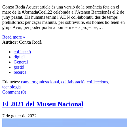
Conxa Rodà Aquest article és una versió de la ponència feta en el
marc de la #JornadaCoeli22 celebrada a l’Ateneu Barcelonès el 2 de
juny passat. Els humans tenim l’ADN col·laboratiu des de temps
prehistòrics: per caçar mamuts, per sobreviure, els homes ho feien en
grup. Avui, per poder portar a bon terme els projectes,…
Read more
»
Author:
Conxa Rodà
col·lecció
digital
General
gestió
recerca
Etiquetes:
canvi organitzacional
,
col·laboració
,
col·leccions
,
tecnologia
Comment (0)
El 2021 del Museu Nacional
7 de gener de 2022