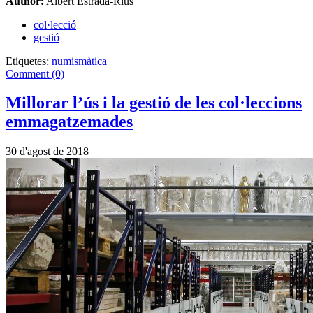
Author:
Albert Estrada-Rius
col·lecció
gestió
Etiquetes:
numismàtica
Comment (0)
Millorar l’ús i la gestió de les col·leccions
emmagatzemades
30 d'agost de 2018