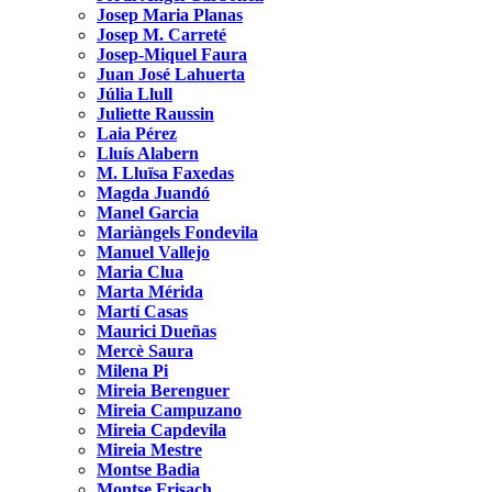
Josep Maria Planas
Josep M. Carreté
Josep-Miquel Faura
Juan José Lahuerta
Júlia Llull
Juliette Raussin
Laia Pérez
Lluís Alabern
M. Lluïsa Faxedas
Magda Juandó
Manel Garcia
Mariàngels Fondevila
Manuel Vallejo
Maria Clua
Marta Mérida
Martí Casas
Maurici Dueñas
Mercè Saura
Milena Pi
Mireia Berenguer
Mireia Campuzano
Mireia Capdevila
Mireia Mestre
Montse Badia
Montse Frisach