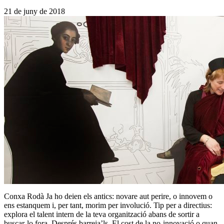
21 de juny de 2018
Conxa Rodà Ja ho deien els antics: novare aut perire, o innovem o
ens estanquem i, per tant, morim per involució. Tip per a directius:
explora el talent intern de la teva organització abans de sortir a
buscar-lo fora. Després barreja’ls. El cost de la no-innovació o quan