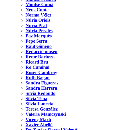
Montse Gumà
Neus Conte
Norma Vélez
Núria Oriols
Núria Prat
Núria Perales
Paz Marquès
Pepe Serra
Raúl Gimeno
Redacció museu
Reme Barbero
Ricard Bru
Ro Caminal
Roser Cambray
Ruth Bagan
Sandra Figueras
Sandra Herrera
Sílvia Redondo
Sílvia Tena
Sílvia Lanceta
Teresa González
Valeria Mamczynski
Vicenç Martí
Xavier Abelló
Dr. Xavier Sierra i Valentí