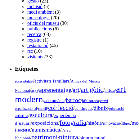
gestió
(23)
inclusió
(5)
medi ambient
(3)
museologia
(20)
oficis del museu
(30)
publicacions
(6)
recerca
(63)
registre
(1)
restauració
(46)
rsc
(10)
visitants
(33)
Etiquetes
/
activitats familiars
/
accessibilitat
Amics del Museu
art
art gòtic
aprenentatge
art
/
/
/
/
/
/
Nacional
artista
apps
modern
barroc
/
/
/
/
art romànic
biblioteca
canvi
col·lecció
dibuix
/
/
/
/
/
organitzacional
cartell
continguts
educació
escultura
/
/
experiència
artística
fotografia
mo
exposicions
d’usuari
/
/
/
història
/
/
/
innovació
llibres
numismàtica
/
/
i societat
Palau
pintura
patrimoni
/
/
/
pintura mural
Nacional