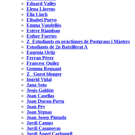
Eduard Vallès
Elena Llorens
Èlia Llach
Elisabet Pueyo
Emma Vandellós
Esteve Riambau
Esther Fuertes
Z_Estudiants en pràctiques de Postgraus i Màsters
Estudiants de 2n Batxillerat A
Eugenia Ortiz
Ferran Pérez
Francesc Quílez
Gemma Reguant
Z_ Guest blogger
Ingrid Vidal
Jana Soto
Jesús Galdón
Joan Casellas
Joan Duran-Porta
Joan Pey
Joan Yeguas
Joan Josep Pintado
Jordi Camps
Jordi Casanovas
Jordi Àngel Carbonell