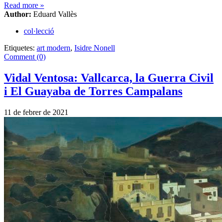
Read more
»
Author:
Eduard Vallès
col·lecció
Etiquetes:
art modern
,
Isidre Nonell
Comment (0)
Vidal Ventosa: Vallcarca, la Guerra Civil
i El Guayaba de Torres Campalans
11 de febrer de 2021