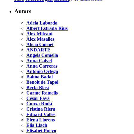
Autors
Adela Laborda
Albert Estrada-Rius
Àlex Mitrani
Àlex Masalles
Alícia Cornet
ANDARTE
Àngels Comella
Anna Calvet
Anna Carreras
Antonio Ortega
Balma Badal
Benoit de Tapol
Berta Blasi
Carme Ramells
Cèsar Favà
Conxa Rodà
Cristina Riera
Eduard Vallès
Elena Llorens
Èlia Llach
Elisabet Pueyo