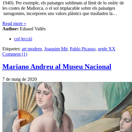
1940). Per exemple, els paisatges sublimats al límit de lo oníric de
les costes de Mallorca, o el sol implacable sobre els paisatges
tarragonins, incorporen uns valors plàstics que traslladen la…
Read more
»
Author:
Eduard Vallès
col·lecció
Etiquetes:
art modern
,
Joaquim Mir
,
Pablo Picasso
,
segle XX
Comment (1)
Mariano Andreu al Museu Nacional
7 de maig de 2020