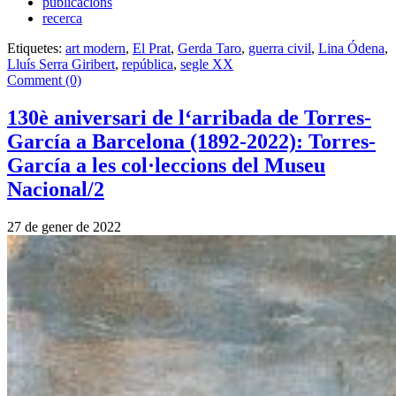
publicacions
recerca
Etiquetes:
art modern
,
El Prat
,
Gerda Taro
,
guerra civil
,
Lina Ódena
,
Lluís Serra Giribert
,
república
,
segle XX
Comment (0)
130è aniversari de l‘arribada de Torres-
García a Barcelona (1892-2022): Torres-
García a les col·leccions del Museu
Nacional/2
27 de gener de 2022