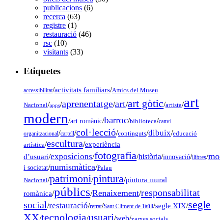
publicacions
(6)
recerca
(63)
registre
(1)
restauració
(46)
rsc
(10)
visitants
(33)
Etiquetes
/
activitats familiars
/
accessibilitat
Amics del Museu
art
art gòtic
aprenentatge
art
/
/
/
/
/
/
Nacional
artista
apps
modern
barroc
/
/
/
/
art romànic
biblioteca
canvi
col·lecció
dibuix
/
/
/
/
/
organitzacional
cartell
continguts
educació
escultura
/
/
experiència
artística
fotografia
mo
exposicions
d’usuari
/
/
/
història
/
/
/
innovació
llibres
numismàtica
/
/
i societat
Palau
pintura
patrimoni
/
/
/
pintura mural
Nacional
públics
responsabilitat
Renaixement
romànica
/
/
/
segle
social
restauració
/
/
/
/
segle XIX
/
retrat
Sant Climent de Taüll
tecnologia
XX
usuari
/
/
/
web
/
xarxes socials