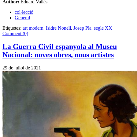
Author:
Eduard Vallès
col·lecció
General
Etiquetes:
art modern
,
Isidre Nonell
,
Josep Pla
,
segle XX
Comment (0)
La Guerra Civil espanyola al Museu
Nacional: noves obres, nous artistes
29 de juliol de 2021