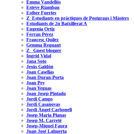
Emma Vandellós
Esteve Riambau
Esther Fuertes
Z_Estudiants en pràctiques de Postgraus i Màsters
Estudiants de 2n Batxillerat A
Eugenia Ortiz
Ferran Pérez
Francesc Quílez
Gemma Reguant
Z_ Guest blogger
Ingrid Vidal
Jana Soto
Jesús Galdón
Joan Casellas
Joan Duran-Porta
Joan Pey
Joan Yeguas
Joan Josep Pintado
Jordi Camps
Jordi Casanovas
Jordi Àngel Carbonell
Josep Maria Planas
Josep M. Carreté
Josep-Miquel Faura
Juan José Lahuerta