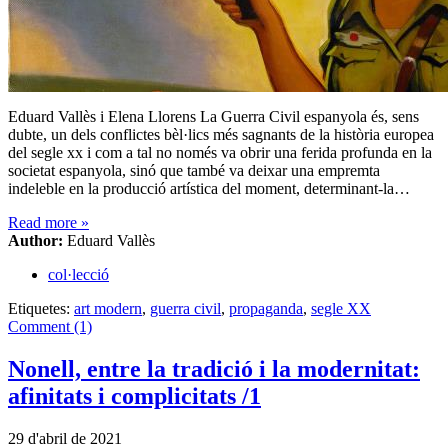
Eduard Vallès i Elena Llorens La Guerra Civil espanyola és, sens
dubte, un dels conflictes bèl·lics més sagnants de la història europea
del segle xx i com a tal no només va obrir una ferida profunda en la
societat espanyola, sinó que també va deixar una empremta
indeleble en la producció artística del moment, determinant-la…
Read more
»
Author:
Eduard Vallès
col·lecció
Etiquetes:
art modern
,
guerra civil
,
propaganda
,
segle XX
Comment (1)
Nonell, entre la tradició i la modernitat:
afinitats i complicitats /1
29 d'abril de 2021