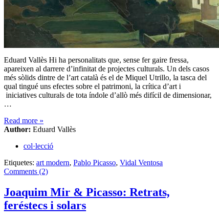
Eduard Vallès Hi ha personalitats que, sense fer gaire fressa,
apareixen al darrere d’infinitat de projectes culturals. Un dels casos
més sòlids dintre de l’art català és el de Miquel Utrillo, la tasca del
qual tingué uns efectes sobre el patrimoni, la crítica d’art i
iniciatives culturals de tota índole d’allò més difícil de dimensionar,
…
Read more
»
Author:
Eduard Vallès
col·lecció
Etiquetes:
art modern
,
Pablo Picasso
,
Vidal Ventosa
Comments (2)
Joaquim Mir & Picasso: Retrats,
feréstecs i solars