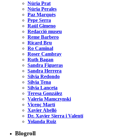
Núria Prat
Núria Perales
Paz Marquès
Pepe Serra
Raúl Gimeno
Redacció museu
Reme Barbero
Ricard Bru
Ro Caminal
Roser Cambray
Ruth Bagan
Sandra Figueras
Sandra Herrera
Sílvia Redondo
Sílvia Tena
Sílvia Lanceta
Teresa González
Valeria Mamczynski
Vicenç Martí
Xavier Abelló
Dr. Xavier Sierra i Valentí
Yolanda Ruiz
Blogroll