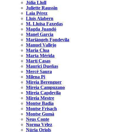
Júlia Llull
Juliette Raussin
Laia Pérez
Lluís Alabern
M. Lluïsa Faxedas
Magda Juandó
Manel Garcia
Mariàngels Fondevila
Manuel Vallejo
Maria Clua
Marta Mérida
Martí Casas
Maurici Dueñas
Mercè Saura
Milena Pi
Mireia Berenguer
Mireia Campuzano
Mireia Capdevila
Mireia Mestre
Montse Badia
Montse Frisach
Montse Gumà
Neus Conte
Norma Vélez
Núria Oriols