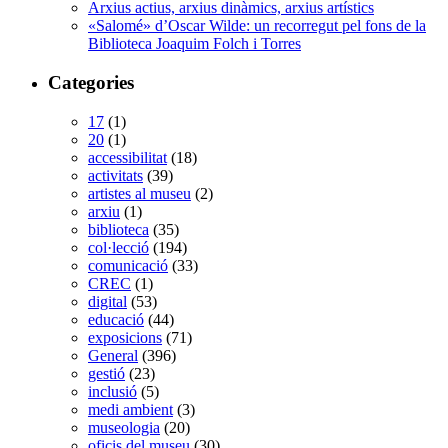
Arxius actius, arxius dinàmics, arxius artístics
«Salomé» d’Oscar Wilde: un recorregut pel fons de la
Biblioteca Joaquim Folch i Torres
Categories
17
(1)
20
(1)
accessibilitat
(18)
activitats
(39)
artistes al museu
(2)
arxiu
(1)
biblioteca
(35)
col·lecció
(194)
comunicació
(33)
CREC
(1)
digital
(53)
educació
(44)
exposicions
(71)
General
(396)
gestió
(23)
inclusió
(5)
medi ambient
(3)
museologia
(20)
oficis del museu
(30)