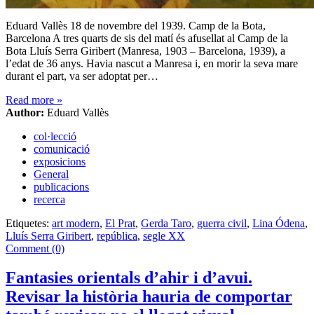
Eduard Vallès 18 de novembre del 1939. Camp de la Bota,
Barcelona A tres quarts de sis del matí és afusellat al Camp de la
Bota Lluís Serra Giribert (Manresa, 1903 – Barcelona, 1939), a
l’edat de 36 anys. Havia nascut a Manresa i, en morir la seva mare
durant el part, va ser adoptat per…
Read more
»
Author:
Eduard Vallès
col·lecció
comunicació
exposicions
General
publicacions
recerca
Etiquetes:
art modern
,
El Prat
,
Gerda Taro
,
guerra civil
,
Lina Ódena
,
Lluís Serra Giribert
,
república
,
segle XX
Comment (0)
Fantasies orientals d’ahir i d’avui.
Revisar la història hauria de comportar