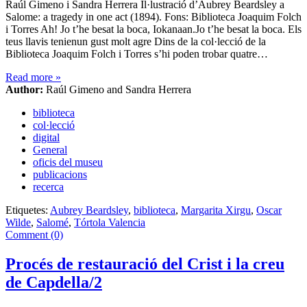
Raúl Gimeno i Sandra Herrera Il·lustració d’Aubrey Beardsley a
Salome: a tragedy in one act (1894). Fons: Biblioteca Joaquim Folch
i Torres Ah! Jo t’he besat la boca, Iokanaan.Jo t’he besat la boca. Els
teus llavis tenienun gust molt agre Dins de la col·lecció de la
Biblioteca Joaquim Folch i Torres s’hi poden trobar quatre…
Read more
»
Author:
Raúl Gimeno and Sandra Herrera
biblioteca
col·lecció
digital
General
oficis del museu
publicacions
recerca
Etiquetes:
Aubrey Beardsley
,
biblioteca
,
Margarita Xirgu
,
Oscar
Wilde
,
Salomé
,
Tórtola Valencia
Comment (0)
Procés de restauració del Crist i la creu
de Capdella/2