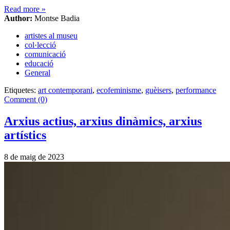
Read more
»
Author:
Montse Badia
artistes al museu
col·lecció
comunicació
educació
General
Etiquetes:
art contemporani
,
ecofeminisme
,
guèisers
,
performance
Comment (0)
Arxius actius, arxius dinàmics, arxius
artístics
8 de maig de 2023