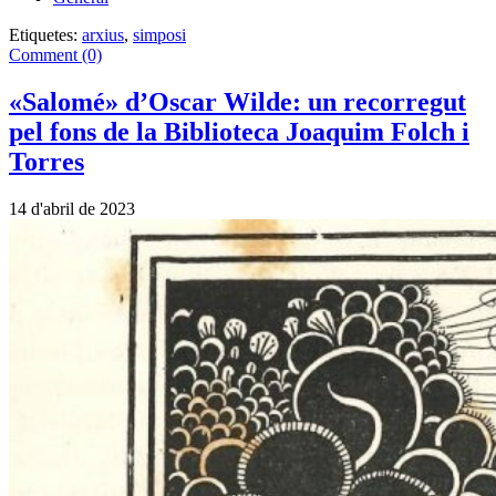
Etiquetes:
arxius
,
simposi
Comment (0)
«Salomé» d’Oscar Wilde: un recorregut
pel fons de la Biblioteca Joaquim Folch i
Torres
14 d'abril de 2023