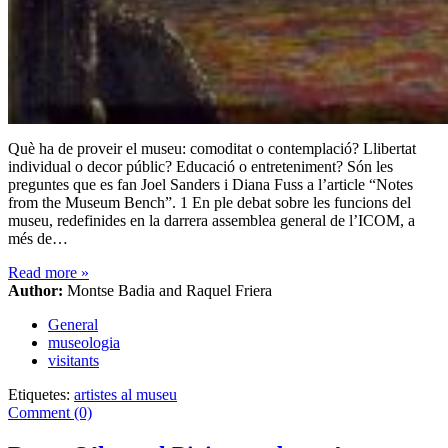
Què ha de proveir el museu: comoditat o contemplació? Llibertat
individual o decor públic? Educació o entreteniment? Són les
preguntes que es fan Joel Sanders i Diana Fuss a l’article “Notes
from the Museum Bench”. 1 En ple debat sobre les funcions del
museu, redefinides en la darrera assemblea general de l’ICOM, a
més de…
Read more
»
Author:
Montse Badia and Raquel Friera
General
museologia
visitants
Etiquetes:
artistes al museu
Comment (0)