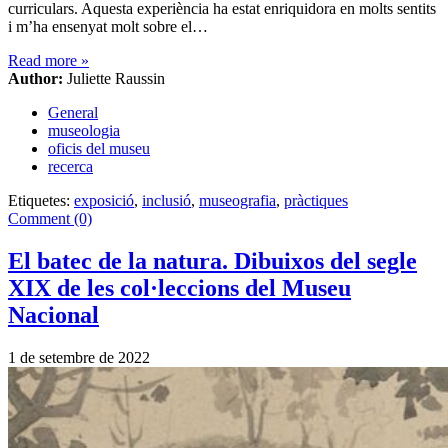
curriculars. Aquesta experiència ha estat enriquidora en molts sentits
i m’ha ensenyat molt sobre el…
Read more
»
Author:
Juliette Raussin
General
museologia
oficis del museu
recerca
Etiquetes:
exposició
,
inclusió
,
museografia
,
pràctiques
Comment (0)
El batec de la natura. Dibuixos del segle
XIX de les col·leccions del Museu
Nacional
1 de setembre de 2022