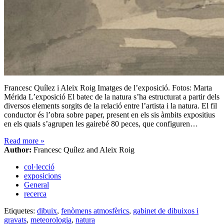
Francesc Quílez i Aleix Roig Imatges de l’exposició. Fotos: Marta
Mérida L’exposició El batec de la natura s’ha estructurat a partir dels
diversos elements sorgits de la relació entre l’artista i la natura. El fil
conductor és l’obra sobre paper, present en els sis àmbits expositius
en els quals s’agrupen les gairebé 80 peces, que configuren…
Read more
»
Author:
Francesc Quílez and Aleix Roig
col·lecció
exposicions
General
recerca
Etiquetes:
dibuix
,
fenòmens atmosfèrics
,
gabinet de dibuixos i
gravats
,
meteorologia
,
natura