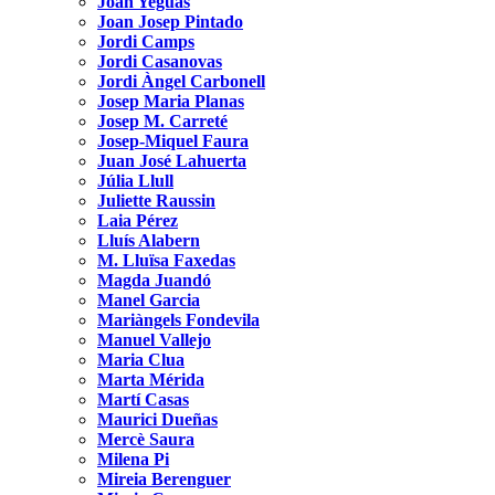
Joan Yeguas
Joan Josep Pintado
Jordi Camps
Jordi Casanovas
Jordi Àngel Carbonell
Josep Maria Planas
Josep M. Carreté
Josep-Miquel Faura
Juan José Lahuerta
Júlia Llull
Juliette Raussin
Laia Pérez
Lluís Alabern
M. Lluïsa Faxedas
Magda Juandó
Manel Garcia
Mariàngels Fondevila
Manuel Vallejo
Maria Clua
Marta Mérida
Martí Casas
Maurici Dueñas
Mercè Saura
Milena Pi
Mireia Berenguer