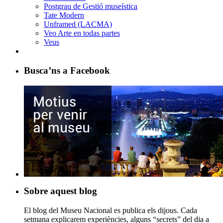
Postgrau de Gestió museística
Tate Modern
Unframed (LACMA)
Veo Arte en todas partes
Veus
Busca’ns a Facebook
Sobre aquest blog
El blog del Museu Nacional es publica els dijous. Cada
setmana explicarem experiències, alguns “secrets” del dia a