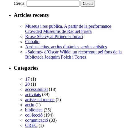
Cerca:
Articles recents
Museus i res publica. A partir de la performance
Crowded Museums de Raquel Friera
Rrose Sélavy al Pirineu submarí
Cobalto
Arxius actius, arxius dinàmics, arxius artístics
«Salomé» d’Oscar Wilde: un recorregut pel fons de la
Biblioteca Joaquim Folch i Torres
Categories
17
(1)
20
(1)
accessibilitat
(18)
activitats
(39)
artistes al museu
(2)
arxiu
(1)
biblioteca
(35)
col·lecció
(194)
comunicació
(33)
CREC
(1)