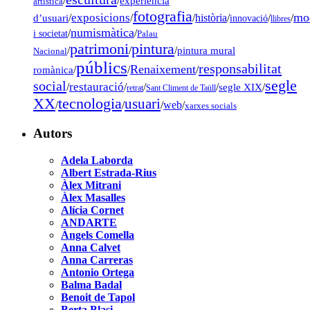
/
/
experiència
artística
fotografia
mo
exposicions
d’usuari
/
/
/
història
/
/
/
innovació
llibres
numismàtica
/
/
i societat
Palau
pintura
patrimoni
/
/
/
pintura mural
Nacional
públics
responsabilitat
Renaixement
romànica
/
/
/
segle
social
restauració
/
/
/
/
segle XIX
/
retrat
Sant Climent de Taüll
tecnologia
XX
usuari
/
/
/
web
/
xarxes socials
Autors
Adela Laborda
Albert Estrada-Rius
Àlex Mitrani
Àlex Masalles
Alícia Cornet
ANDARTE
Àngels Comella
Anna Calvet
Anna Carreras
Antonio Ortega
Balma Badal
Benoit de Tapol
Berta Blasi