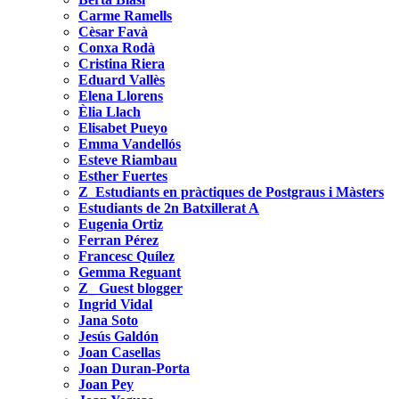
Carme Ramells
Cèsar Favà
Conxa Rodà
Cristina Riera
Eduard Vallès
Elena Llorens
Èlia Llach
Elisabet Pueyo
Emma Vandellós
Esteve Riambau
Esther Fuertes
Z_Estudiants en pràctiques de Postgraus i Màsters
Estudiants de 2n Batxillerat A
Eugenia Ortiz
Ferran Pérez
Francesc Quílez
Gemma Reguant
Z_ Guest blogger
Ingrid Vidal
Jana Soto
Jesús Galdón
Joan Casellas
Joan Duran-Porta
Joan Pey