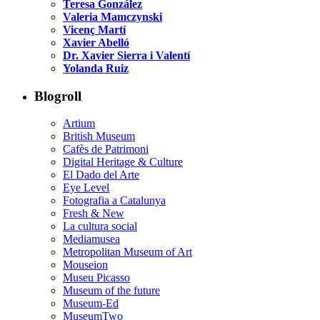
Teresa González
Valeria Mamczynski
Vicenç Martí
Xavier Abelló
Dr. Xavier Sierra i Valentí
Yolanda Ruiz
Blogroll
Artium
British Museum
Cafès de Patrimoni
Digital Heritage & Culture
El Dado del Arte
Eye Level
Fotografia a Catalunya
Fresh & New
La cultura social
Mediamusea
Metropolitan Museum of Art
Mouseion
Museu Picasso
Museum of the future
Museum-Ed
MuseumTwo