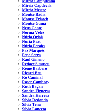
Mireia Campuzano
Mireia Capdevila
Mireia Mestre
Montse Badia
Montse Frisach
Montse Gumà
Neus Conte
Norma Vélez
Núria Oriols
Núria Prat
Núria Perales
Paz Marquès
Pepe Serra
Raúl Gimeno
Redacció museu
Reme Barbero
Ricard Bru
Ro Caminal
Roser Cambray
Ruth Bagan
Sandra Figueras
Sandra Herrera
Sílvia Redondo
Sílvia Tena
Sílvia Lanceta