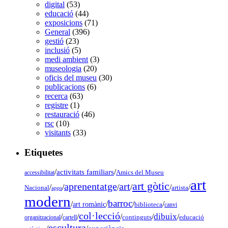
digital
(53)
educació
(44)
exposicions
(71)
General
(396)
gestió
(23)
inclusió
(5)
medi ambient
(3)
museologia
(20)
oficis del museu
(30)
publicacions
(6)
recerca
(63)
registre
(1)
restauració
(46)
rsc
(10)
visitants
(33)
Etiquetes
/
activitats familiars
/
accessibilitat
Amics del Museu
art
art gòtic
aprenentatge
art
/
/
/
/
/
/
Nacional
artista
apps
modern
barroc
/
/
/
/
art romànic
biblioteca
canvi
col·lecció
dibuix
/
/
/
/
/
organitzacional
cartell
continguts
educació
escultura