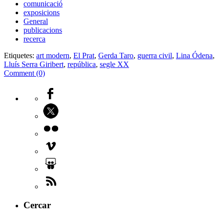
comunicació
exposicions
General
publicacions
recerca
Etiquetes:
art modern
,
El Prat
,
Gerda Taro
,
guerra civil
,
Lina Ódena
,
Lluís Serra Giribert
,
república
,
segle XX
Comment (0)
Cercar