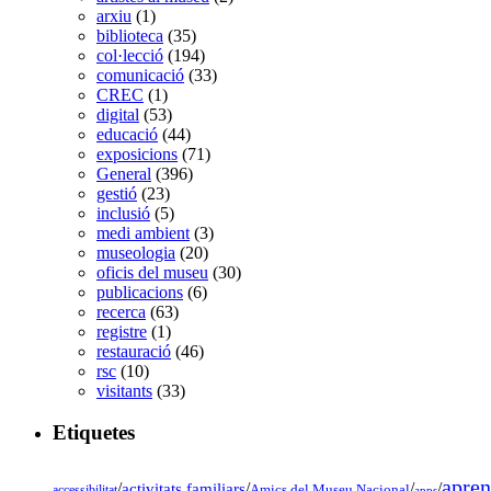
arxiu
(1)
biblioteca
(35)
col·lecció
(194)
comunicació
(33)
CREC
(1)
digital
(53)
educació
(44)
exposicions
(71)
General
(396)
gestió
(23)
inclusió
(5)
medi ambient
(3)
museologia
(20)
oficis del museu
(30)
publicacions
(6)
recerca
(63)
registre
(1)
restauració
(46)
rsc
(10)
visitants
(33)
Etiquetes
apren
/
activitats familiars
/
/
/
accessibilitat
Amics del Museu Nacional
apps