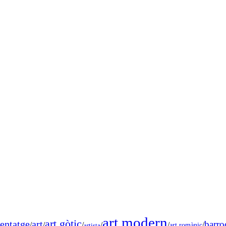
art modern
art gòtic
entatge
art
barro
/
/
/
/
/
/
art romànic
artista