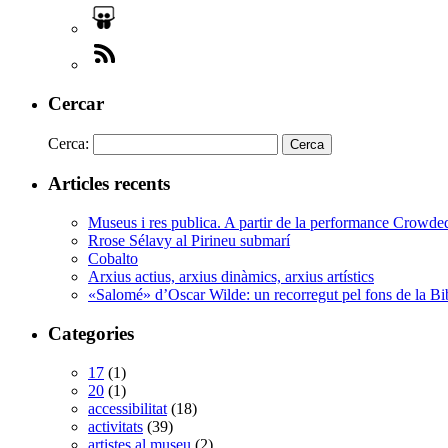
Cercar
Cerca:
Articles recents
Museus i res publica. A partir de la performance Crowd
Rrose Sélavy al Pirineu submarí
Cobalto
Arxius actius, arxius dinàmics, arxius artístics
«Salomé» d’Oscar Wilde: un recorregut pel fons de la Bi
Categories
17
(1)
20
(1)
accessibilitat
(18)
activitats
(39)
artistes al museu
(2)