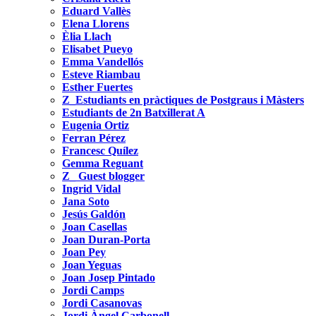
Eduard Vallès
Elena Llorens
Èlia Llach
Elisabet Pueyo
Emma Vandellós
Esteve Riambau
Esther Fuertes
Z_Estudiants en pràctiques de Postgraus i Màsters
Estudiants de 2n Batxillerat A
Eugenia Ortiz
Ferran Pérez
Francesc Quílez
Gemma Reguant
Z_ Guest blogger
Ingrid Vidal
Jana Soto
Jesús Galdón
Joan Casellas
Joan Duran-Porta
Joan Pey
Joan Yeguas
Joan Josep Pintado
Jordi Camps
Jordi Casanovas
Jordi Àngel Carbonell