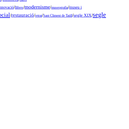
modernisme
/
/
/
/
museu i
nnovació
llibres
museografia
segle
ocial
restauració
/
/
/
/
segle XIX
/
retrat
Sant Climent de Taüll