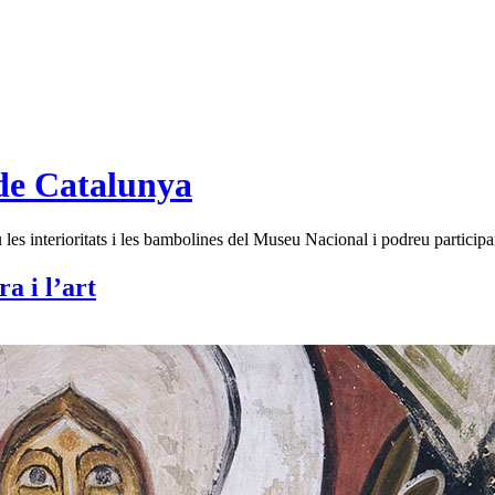
de Catalunya
es interioritats i les bambolines del Museu Nacional i podreu participar
ra i l’art