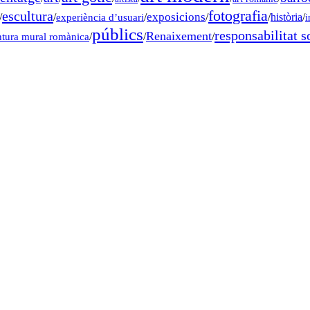
fotografia
escultura
exposicions
/
/
experiència d’usuari
/
/
/
història
/
i
públics
responsabilitat s
Renaixement
ntura mural romànica
/
/
/