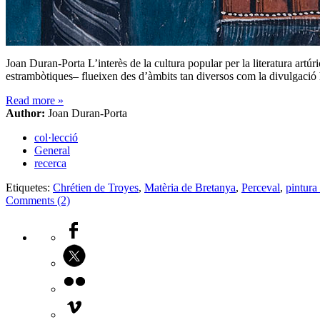
Joan Duran-Porta L’interès de la cultura popular per la literatura artú
estrambòtiques– flueixen des d’àmbits tan diversos com la divulgació his
Read more
»
Author:
Joan Duran-Porta
col·lecció
General
recerca
Etiquetes:
Chrétien de Troyes
,
Matèria de Bretanya
,
Perceval
,
pintura
Comments (2)