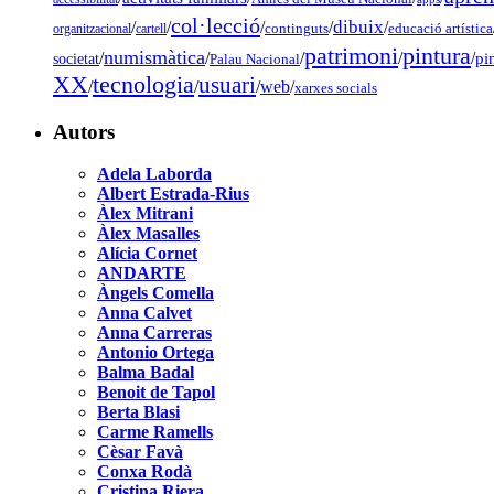
col·lecció
dibuix
/
/
/
/
/
organitzacional
cartell
continguts
educació artística
pintura
patrimoni
numismàtica
/
/
/
/
/
pi
societat
Palau Nacional
tecnologia
XX
usuari
/
/
/
web
/
xarxes socials
Autors
Adela Laborda
Albert Estrada-Rius
Àlex Mitrani
Àlex Masalles
Alícia Cornet
ANDARTE
Àngels Comella
Anna Calvet
Anna Carreras
Antonio Ortega
Balma Badal
Benoit de Tapol
Berta Blasi
Carme Ramells
Cèsar Favà
Conxa Rodà
Cristina Riera