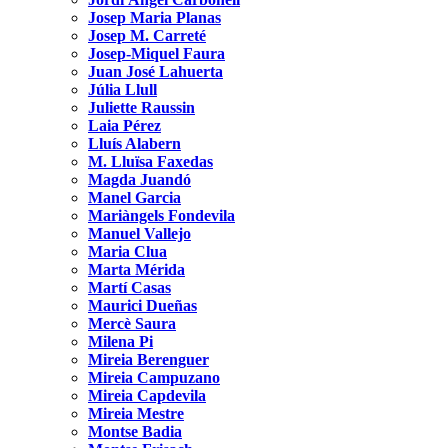
Josep Maria Planas
Josep M. Carreté
Josep-Miquel Faura
Juan José Lahuerta
Júlia Llull
Juliette Raussin
Laia Pérez
Lluís Alabern
M. Lluïsa Faxedas
Magda Juandó
Manel Garcia
Mariàngels Fondevila
Manuel Vallejo
Maria Clua
Marta Mérida
Martí Casas
Maurici Dueñas
Mercè Saura
Milena Pi
Mireia Berenguer
Mireia Campuzano
Mireia Capdevila
Mireia Mestre
Montse Badia