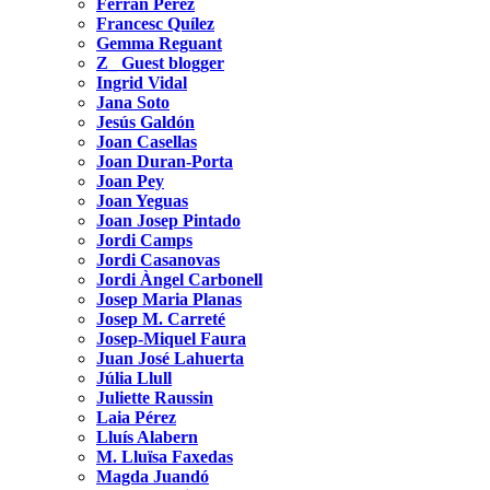
Ferran Pérez
Francesc Quílez
Gemma Reguant
Z_ Guest blogger
Ingrid Vidal
Jana Soto
Jesús Galdón
Joan Casellas
Joan Duran-Porta
Joan Pey
Joan Yeguas
Joan Josep Pintado
Jordi Camps
Jordi Casanovas
Jordi Àngel Carbonell
Josep Maria Planas
Josep M. Carreté
Josep-Miquel Faura
Juan José Lahuerta
Júlia Llull
Juliette Raussin
Laia Pérez
Lluís Alabern
M. Lluïsa Faxedas
Magda Juandó