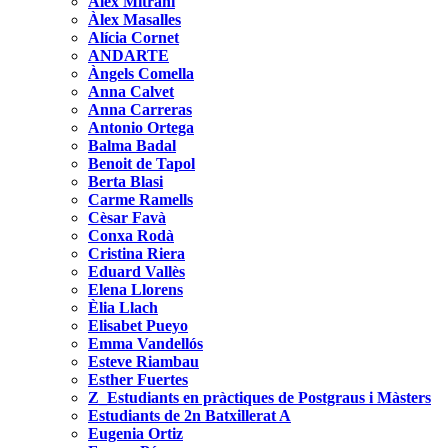
Àlex Mitrani
Àlex Masalles
Alícia Cornet
ANDARTE
Àngels Comella
Anna Calvet
Anna Carreras
Antonio Ortega
Balma Badal
Benoit de Tapol
Berta Blasi
Carme Ramells
Cèsar Favà
Conxa Rodà
Cristina Riera
Eduard Vallès
Elena Llorens
Èlia Llach
Elisabet Pueyo
Emma Vandellós
Esteve Riambau
Esther Fuertes
Z_Estudiants en pràctiques de Postgraus i Màsters
Estudiants de 2n Batxillerat A
Eugenia Ortiz