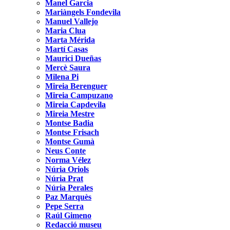
Manel Garcia
Mariàngels Fondevila
Manuel Vallejo
Maria Clua
Marta Mérida
Martí Casas
Maurici Dueñas
Mercè Saura
Milena Pi
Mireia Berenguer
Mireia Campuzano
Mireia Capdevila
Mireia Mestre
Montse Badia
Montse Frisach
Montse Gumà
Neus Conte
Norma Vélez
Núria Oriols
Núria Prat
Núria Perales
Paz Marquès
Pepe Serra
Raúl Gimeno
Redacció museu