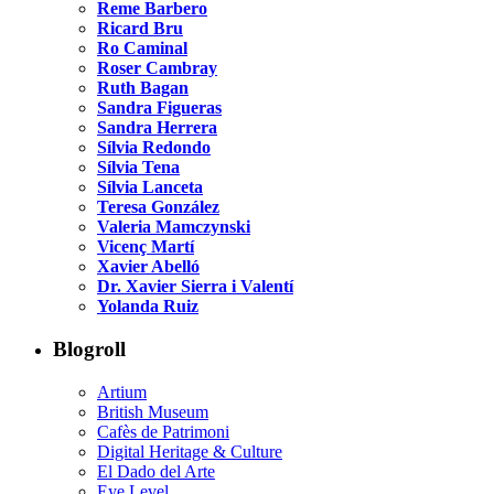
Reme Barbero
Ricard Bru
Ro Caminal
Roser Cambray
Ruth Bagan
Sandra Figueras
Sandra Herrera
Sílvia Redondo
Sílvia Tena
Sílvia Lanceta
Teresa González
Valeria Mamczynski
Vicenç Martí
Xavier Abelló
Dr. Xavier Sierra i Valentí
Yolanda Ruiz
Blogroll
Artium
British Museum
Cafès de Patrimoni
Digital Heritage & Culture
El Dado del Arte
Eye Level