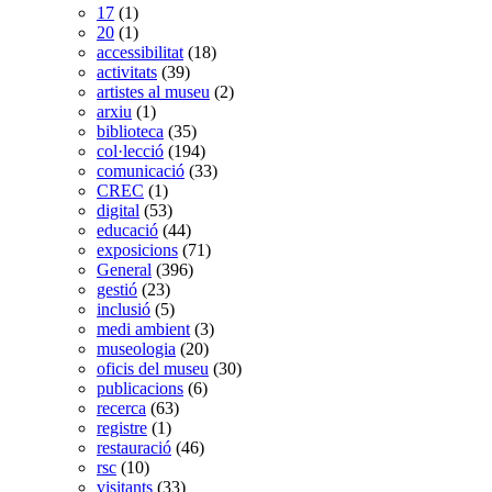
17
(1)
20
(1)
accessibilitat
(18)
activitats
(39)
artistes al museu
(2)
arxiu
(1)
biblioteca
(35)
col·lecció
(194)
comunicació
(33)
CREC
(1)
digital
(53)
educació
(44)
exposicions
(71)
General
(396)
gestió
(23)
inclusió
(5)
medi ambient
(3)
museologia
(20)
oficis del museu
(30)
publicacions
(6)
recerca
(63)
registre
(1)
restauració
(46)
rsc
(10)
visitants
(33)