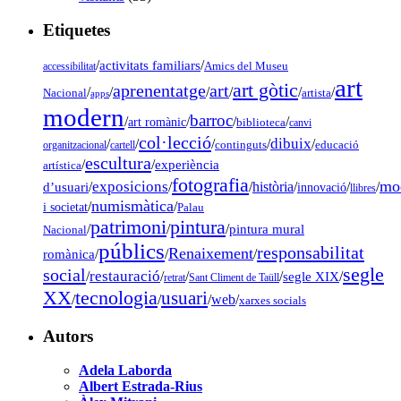
Etiquetes
/
activitats familiars
/
accessibilitat
Amics del Museu
art
art gòtic
aprenentatge
art
/
/
/
/
/
/
Nacional
artista
apps
modern
barroc
/
/
/
/
art romànic
biblioteca
canvi
col·lecció
dibuix
/
/
/
/
/
organitzacional
cartell
continguts
educació
escultura
/
/
experiència
artística
fotografia
mo
exposicions
d’usuari
/
/
/
història
/
/
/
innovació
llibres
numismàtica
/
/
i societat
Palau
pintura
patrimoni
/
/
/
pintura mural
Nacional
públics
responsabilitat
Renaixement
romànica
/
/
/
segle
social
restauració
/
/
/
/
segle XIX
/
retrat
Sant Climent de Taüll
tecnologia
XX
usuari
/
/
/
web
/
xarxes socials
Autors
Adela Laborda
Albert Estrada-Rius