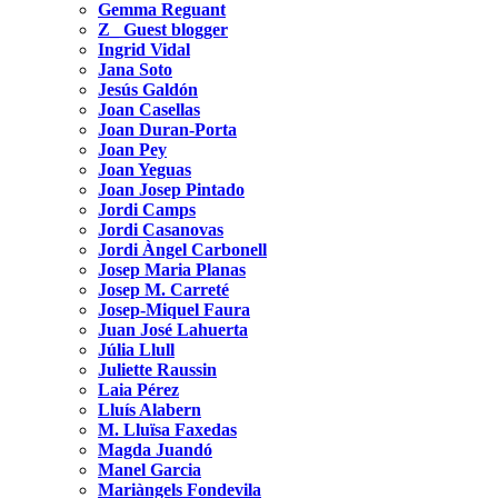
Gemma Reguant
Z_ Guest blogger
Ingrid Vidal
Jana Soto
Jesús Galdón
Joan Casellas
Joan Duran-Porta
Joan Pey
Joan Yeguas
Joan Josep Pintado
Jordi Camps
Jordi Casanovas
Jordi Àngel Carbonell
Josep Maria Planas
Josep M. Carreté
Josep-Miquel Faura
Juan José Lahuerta
Júlia Llull
Juliette Raussin
Laia Pérez
Lluís Alabern
M. Lluïsa Faxedas
Magda Juandó
Manel Garcia
Mariàngels Fondevila