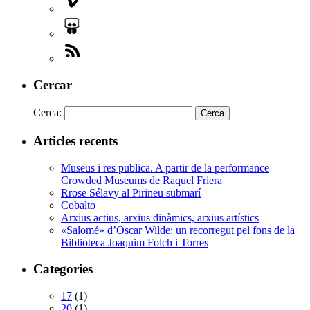
Cercar
Cerca:
Articles recents
Museus i res publica. A partir de la performance
Crowded Museums de Raquel Friera
Rrose Sélavy al Pirineu submarí
Cobalto
Arxius actius, arxius dinàmics, arxius artístics
«Salomé» d’Oscar Wilde: un recorregut pel fons de la
Biblioteca Joaquim Folch i Torres
Categories
17
(1)
20
(1)