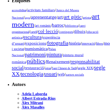
Etiquetes
/
activitats familiars
/
accessibilitat
Amics del Museu
art
art gòtic
aprenentatge
art
/
/
/
/
/
/
Nacional
artista
apps
modern
barroc
/
/
/
/
art romànic
biblioteca
canvi
col·lecció
dibuix
/
/
/
/
/
organitzacional
cartell
continguts
educació
escultura
/
/
experiència
artística
fotografia
mo
exposicions
d’usuari
/
/
/
història
/
/
/
innovació
llibres
numismàtica
/
/
i societat
Palau
pintura
patrimoni
/
/
/
pintura mural
Nacional
públics
responsabilitat
Renaixement
romànica
/
/
/
segle
social
restauració
/
/
/
/
segle XIX
/
retrat
Sant Climent de Taüll
tecnologia
XX
usuari
/
/
/
web
/
xarxes socials
Autors
Adela Laborda
Albert Estrada-Rius
Àlex Mitrani
Àlex Masalles