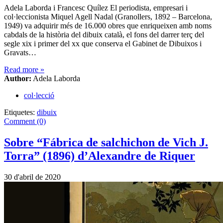
Adela Laborda i Francesc Quílez El periodista, empresari i
col·leccionista Miquel Agell Nadal (Granollers, 1892 – Barcelona,
1949) va adquirir més de 16.000 obres que enriqueixen amb noms
cabdals de la història del dibuix català, el fons del darrer terç del
segle xix i primer del xx que conserva el Gabinet de Dibuixos i
Gravats…
Read more
»
Author:
Adela Laborda
col·lecció
Etiquetes:
dibuix
Comment (0)
Sobre “Fábrica de salchichon de Vich J.
Torra” (1896) d’Alexandre de Riquer
30 d'abril de 2020