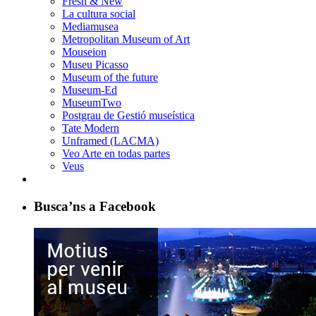
Fresh & New
La cultura social
Mediamusea
Metropolitan Museum of Art
Mouseion
Museu Picasso
Museum of the future
Museum-Ed
MuseumTwo
Postgrau de Gestió museística
Tate Modern
Unframed (LACMA)
Veo Arte en todas partes
Veus
Busca’ns a Facebook