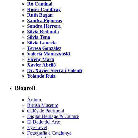
Ro Caminal
Roser Cambray
Ruth Bagan
Sandra Figueras
Sandra Herrera
Sílvia Redondo
Sílvia Tena
Sílvia Lanceta
Teresa González
Valeria Mamczynski
Vicenç Martí
Xavier Abelló
Dr. Xavier Sierra i Valentí
Yolanda Ruiz
Blogroll
Artium
British Museum
Cafès de Patrimoni
Digital Heritage & Culture
El Dado del Arte
Eye Level
Fotografia a Catalunya