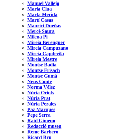
Manuel Vallejo
Maria Clua
Marta Mérida
Martí Casas
Maurici Dueñas
Mercè Saura
Milena Pi
Mireia Berenguer
Mireia Campuzano
Mireia Capdevila
Mireia Mestre
Montse Badia
Montse Frisach
Montse Gumà
Neus Conte
Norma Vélez
Núria Oriols
Núria Prat
Núria Perales
Paz Marquès
Pepe Serra
Raúl Gimeno
Redacció museu
Reme Barbero
Ricard Bru