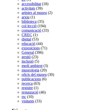
accessibilitat
(18)
activitats
(39)
artistes al museu
(2)
arxiu
(1)
biblioteca
(35)
col·lecció
(194)
comunicació
(33)
CREC
(1)
digital
(53)
educació
(44)
exposicions
(71)
General
(396)
gestió
(23)
inclusió
(5)
medi ambient
(3)
museologia
(20)
oficis del museu
(30)
publicacions
(6)
recerca
(63)
registre
(1)
restauració
(46)
rsc
(10)
visitants
(33)