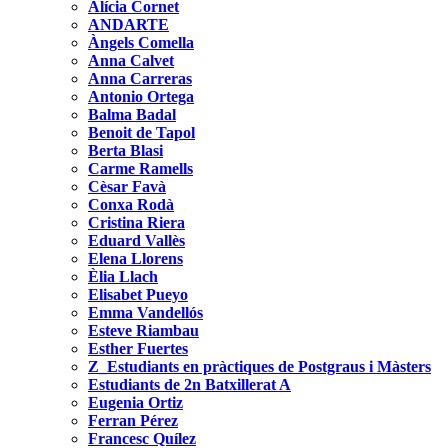
Alícia Cornet
ANDARTE
Àngels Comella
Anna Calvet
Anna Carreras
Antonio Ortega
Balma Badal
Benoit de Tapol
Berta Blasi
Carme Ramells
Cèsar Favà
Conxa Rodà
Cristina Riera
Eduard Vallès
Elena Llorens
Èlia Llach
Elisabet Pueyo
Emma Vandellós
Esteve Riambau
Esther Fuertes
Z_Estudiants en pràctiques de Postgraus i Màsters
Estudiants de 2n Batxillerat A
Eugenia Ortiz
Ferran Pérez
Francesc Quílez