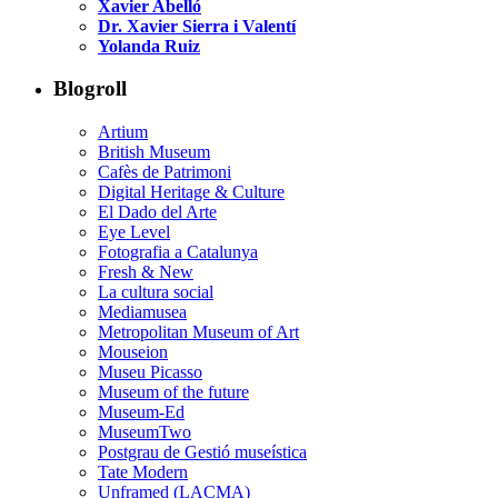
Xavier Abelló
Dr. Xavier Sierra i Valentí
Yolanda Ruiz
Blogroll
Artium
British Museum
Cafès de Patrimoni
Digital Heritage & Culture
El Dado del Arte
Eye Level
Fotografia a Catalunya
Fresh & New
La cultura social
Mediamusea
Metropolitan Museum of Art
Mouseion
Museu Picasso
Museum of the future
Museum-Ed
MuseumTwo
Postgrau de Gestió museística
Tate Modern
Unframed (LACMA)