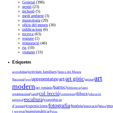
General
(396)
gestió
(23)
inclusió
(5)
medi ambient
(3)
museologia
(20)
oficis del museu
(30)
publicacions
(6)
recerca
(63)
registre
(1)
restauració
(46)
rsc
(10)
visitants
(33)
Etiquetes
/
activitats familiars
/
accessibilitat
Amics del Museu
art
art gòtic
aprenentatge
art
/
/
/
/
/
/
Nacional
artista
apps
modern
barroc
/
/
/
/
art romànic
biblioteca
canvi
col·lecció
dibuix
/
/
/
/
/
organitzacional
cartell
continguts
educació
escultura
/
/
experiència
artística
fotografia
mo
exposicions
d’usuari
/
/
/
història
/
/
/
innovació
llibres
numismàtica
/
/
i societat
Palau