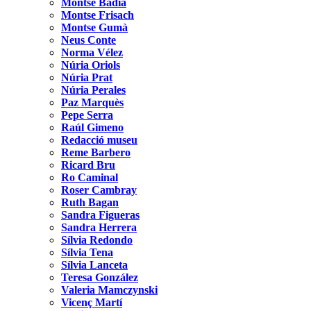
Montse Badia
Montse Frisach
Montse Gumà
Neus Conte
Norma Vélez
Núria Oriols
Núria Prat
Núria Perales
Paz Marquès
Pepe Serra
Raúl Gimeno
Redacció museu
Reme Barbero
Ricard Bru
Ro Caminal
Roser Cambray
Ruth Bagan
Sandra Figueras
Sandra Herrera
Sílvia Redondo
Sílvia Tena
Sílvia Lanceta
Teresa González
Valeria Mamczynski
Vicenç Martí