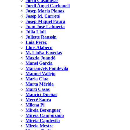
Jordi Casanovas
Jordi Àngel Carbonell
Josep Maria Planas
Josep M. Carreté
Josep-Miquel Faura
Juan José Lahuerta
Júlia Llull
Juliette Raussin
Laia Pérez
Lluís Alabern
M. Lluïsa Faxedas
Magda Juandó
Manel Garcia
Mariàngels Fondevila
Manuel Vallejo
Maria Clua
Marta Mérida
Martí Casas
Maurici Dueñas
Mercè Saura
Milena Pi
Mireia Berenguer
Mireia Campuzano
Mireia Capdevila
Mireia Mestre