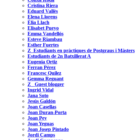
Cristina Riera
Eduard Vallès
Elena Llorens
Èlia Llach
Elisabet Pueyo
Emma Vandellós
Esteve Riambau
Esther Fuertes
Z_Estudiants en pràctiques de Postgraus i Màsters
Estudiants de 2n Batxillerat A
Eugenia Ortiz
Ferran Pérez
Francesc Quílez
Gemma Reguant
Z_ Guest blogger
Ingrid Vidal
Jana Soto
Jesús Galdón
Joan Casellas
Joan Duran-Porta
Joan Pey
Joan Yeguas
Joan Josep Pintado
Jordi Camps