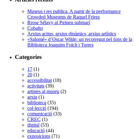
Museus i res publica. A partir de la performance
Crowded Museums de Raquel Friera
Rrose Sélavy al Pirineu submarí
Cobalto
Arxius actius, arxius dinàmics, arxius artístics
«Salomé» d’Oscar Wilde: un recorregut pel fons de la
Biblioteca Joaquim Folch i Torres
Categories
17
(1)
20
(1)
accessibilitat
(18)
activitats
(39)
artistes al museu
(2)
arxiu
(1)
biblioteca
(35)
col·lecció
(194)
comunicació
(33)
CREC
(1)
digital
(53)
educació
(44)
exposicions
(71)