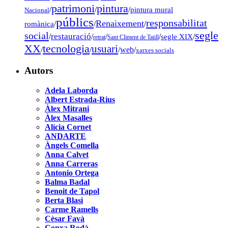
pintura
patrimoni
/
/
/
pintura mural
Nacional
públics
responsabilitat
Renaixement
romànica
/
/
/
segle
social
restauració
/
/
/
/
segle XIX
/
retrat
Sant Climent de Taüll
tecnologia
XX
usuari
/
/
/
web
/
xarxes socials
Autors
Adela Laborda
Albert Estrada-Rius
Àlex Mitrani
Àlex Masalles
Alícia Cornet
ANDARTE
Àngels Comella
Anna Calvet
Anna Carreras
Antonio Ortega
Balma Badal
Benoit de Tapol
Berta Blasi
Carme Ramells
Cèsar Favà
Conxa Rodà