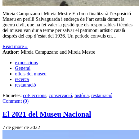
Mireia Campuzano i Mireia Mestre En breu finalitzarà l’exposició
Museu en perill! Salvaguarda i endreça de l’art català durant la
guerra civil, que ha fet valer la gestió que els responsables i tècnics
del museu van dur a terme per salvar el patrimoni artístic català
després del cop d’estat del 1936. Un període convuls en…
Read more
»
Author:
Mireia Campuzano and Mireia Mestre
exposicions
General
oficis del museu
recerca
restauració
Etiquetes:
col·leccions
,
conservació
,
història
,
restauració
Comment (0)
El 2021 del Museu Nacional
7 de gener de 2022