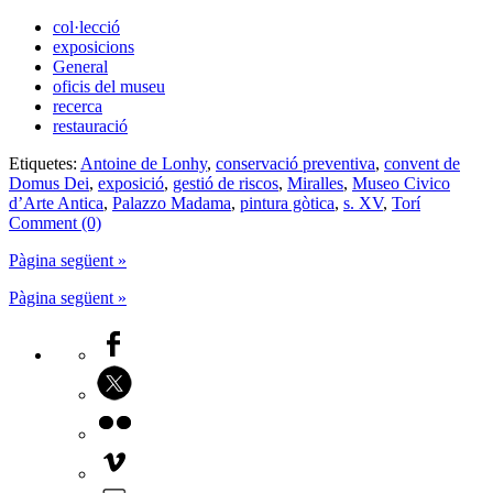
col·lecció
exposicions
General
oficis del museu
recerca
restauració
Etiquetes:
Antoine de Lonhy
,
conservació preventiva
,
convent de
Domus Dei
,
exposició
,
gestió de riscos
,
Miralles
,
Museo Civico
d’Arte Antica
,
Palazzo Madama
,
pintura gòtica
,
s. XV
,
Torí
Comment (0)
Pàgina següent »
Pàgina següent »