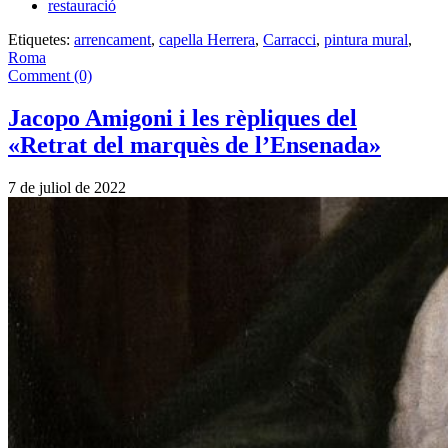
restauració
Etiquetes:
arrencament
,
capella Herrera
,
Carracci
,
pintura mural
,
Roma
Comment (0)
Jacopo Amigoni i les rèpliques del
«Retrat del marquès de l’Ensenada»
7 de juliol de 2022