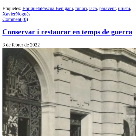
Etiquetes:
EnriquetaPascualBenigani
,
funori
,
laca
,
paravent
,
urushi
,
XavierNogués
Comment (0)
Conservar i restaurar en temps de guerra
3 de febrer de 2022