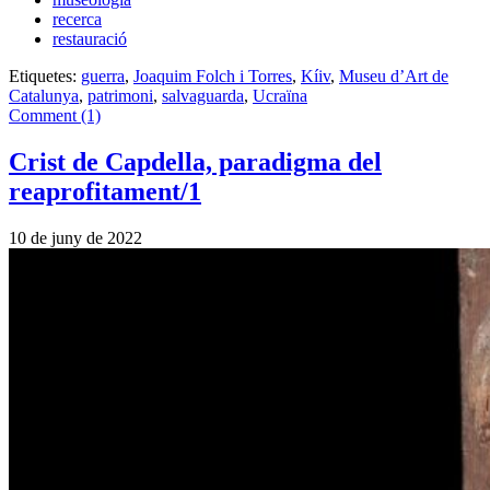
recerca
restauració
Etiquetes:
guerra
,
Joaquim Folch i Torres
,
Kíiv
,
Museu d’Art de
Catalunya
,
patrimoni
,
salvaguarda
,
Ucraïna
Comment (1)
Crist de Capdella, paradigma del
reaprofitament/1
10 de juny de 2022