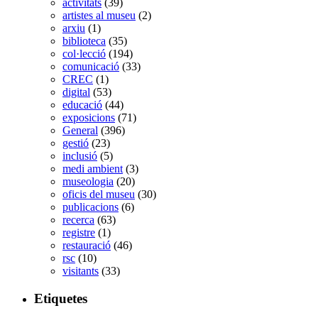
activitats
(39)
artistes al museu
(2)
arxiu
(1)
biblioteca
(35)
col·lecció
(194)
comunicació
(33)
CREC
(1)
digital
(53)
educació
(44)
exposicions
(71)
General
(396)
gestió
(23)
inclusió
(5)
medi ambient
(3)
museologia
(20)
oficis del museu
(30)
publicacions
(6)
recerca
(63)
registre
(1)
restauració
(46)
rsc
(10)
visitants
(33)
Etiquetes