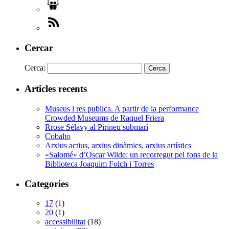
Cercar
Cerca:
Articles recents
Museus i res publica. A partir de la performance
Crowded Museums de Raquel Friera
Rrose Sélavy al Pirineu submarí
Cobalto
Arxius actius, arxius dinàmics, arxius artístics
«Salomé» d’Oscar Wilde: un recorregut pel fons de la
Biblioteca Joaquim Folch i Torres
Categories
17
(1)
20
(1)
accessibilitat
(18)