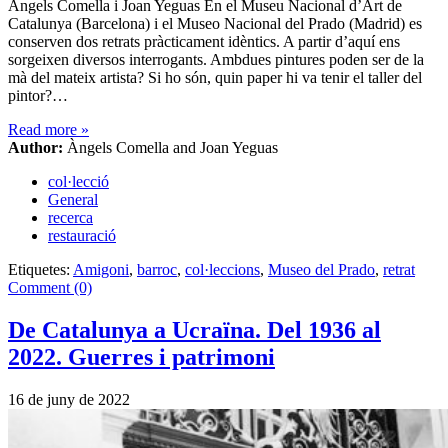
Àngels Comella i Joan Yeguas En el Museu Nacional d’Art de
Catalunya (Barcelona) i el Museo Nacional del Prado (Madrid) es
conserven dos retrats pràcticament idèntics. A partir d’aquí ens
sorgeixen diversos interrogants. Ambdues pintures poden ser de la
mà del mateix artista? Si ho són, quin paper hi va tenir el taller del
pintor?…
Read more
»
Author:
Àngels Comella and Joan Yeguas
col·lecció
General
recerca
restauració
Etiquetes:
Amigoni
,
barroc
,
col·leccions
,
Museo del Prado
,
retrat
Comment (0)
De Catalunya a Ucraïna. Del 1936 al
2022. Guerres i patrimoni
16 de juny de 2022