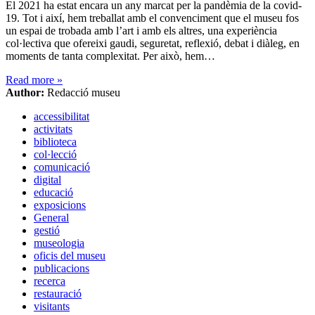
El 2021 ha estat encara un any marcat per la pandèmia de la covid-
19. Tot i així, hem treballat amb el convenciment que el museu fos
un espai de trobada amb l’art i amb els altres, una experiència
col·lectiva que ofereixi gaudi, seguretat, reflexió, debat i diàleg, en
moments de tanta complexitat. Per això, hem…
Read more
»
Author:
Redacció museu
accessibilitat
activitats
biblioteca
col·lecció
comunicació
digital
educació
exposicions
General
gestió
museologia
oficis del museu
publicacions
recerca
restauració
visitants