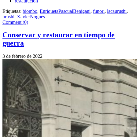
restauración
Etiquetas:
biombo
,
EnriquetaPascualBenigani
,
funori
,
lacaurushi
,
urushi
,
XavierNogués
Comment (0)
Conservar y restaurar en tiempo de
guerra
3 de febrero de 2022