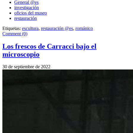
General @es
investigación
oficios del museo
restauración
Etiquetas:
escultura
,
restauración @es
,
románico
Comment (0)
Los frescos de Carracci bajo el
microscopio
30 de septiembre de 2022