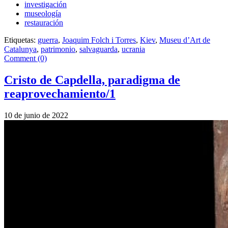
investigación
museología
restauración
Etiquetas:
guerra
,
Joaquim Folch i Torres
,
Kiev
,
Museu d’Art de
Catalunya
,
patrimonio
,
salvaguarda
,
ucrania
Comment (0)
Cristo de Capdella, paradigma de
reaprovechamiento/1
10 de junio de 2022