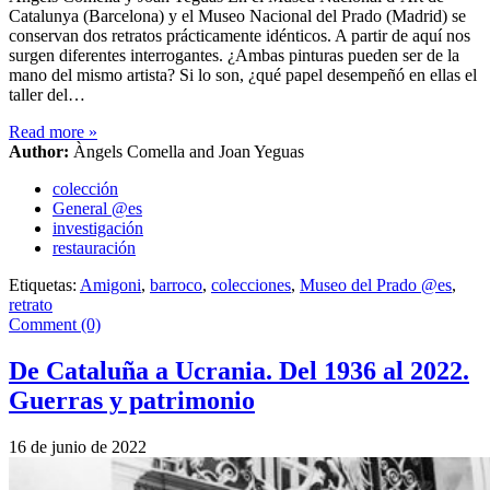
Catalunya (Barcelona) y el Museo Nacional del Prado (Madrid) se
conservan dos retratos prácticamente idénticos. A partir de aquí nos
surgen diferentes interrogantes. ¿Ambas pinturas pueden ser de la
mano del mismo artista? Si lo son, ¿qué papel desempeñó en ellas el
taller del…
Read more
»
Author:
Àngels Comella and Joan Yeguas
colección
General @es
investigación
restauración
Etiquetas:
Amigoni
,
barroco
,
colecciones
,
Museo del Prado @es
,
retrato
Comment (0)
De Cataluña a Ucrania. Del 1936 al 2022.
Guerras y patrimonio
16 de junio de 2022