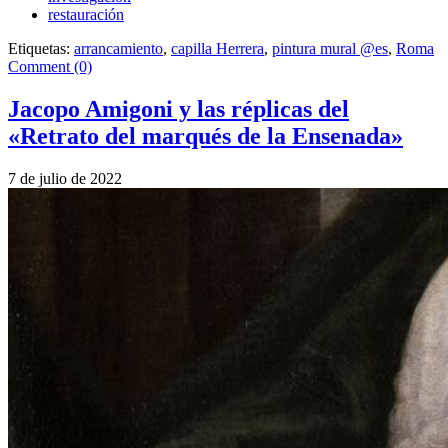
restauración
Etiquetas:
arrancamiento
,
capilla Herrera
,
pintura mural @es
,
Roma
Comment (0)
Jacopo Amigoni y las réplicas del
«Retrato del marqués de la Ensenada»
7 de julio de 2022