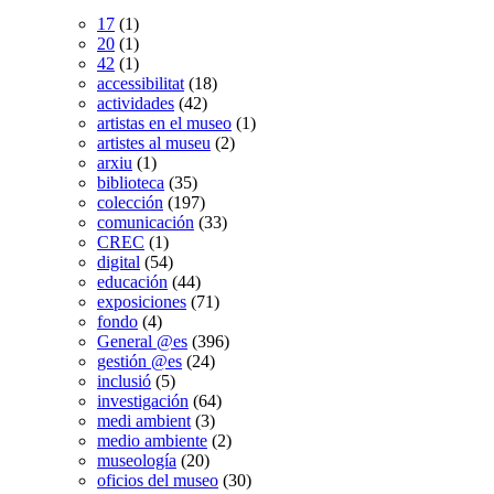
17
(1)
20
(1)
42
(1)
accessibilitat
(18)
actividades
(42)
artistas en el museo
(1)
artistes al museu
(2)
arxiu
(1)
biblioteca
(35)
colección
(197)
comunicación
(33)
CREC
(1)
digital
(54)
educación
(44)
exposiciones
(71)
fondo
(4)
General @es
(396)
gestión @es
(24)
inclusió
(5)
investigación
(64)
medi ambient
(3)
medio ambiente
(2)
museología
(20)
oficios del museo
(30)