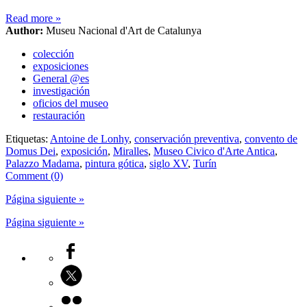
Read more
»
Author:
Museu Nacional d'Art de Catalunya
colección
exposiciones
General @es
investigación
oficios del museo
restauración
Etiquetas:
Antoine de Lonhy
,
conservación preventiva
,
convento de
Domus Dei
,
exposición
,
Miralles
,
Museo Civico d'Arte Antica
,
Palazzo Madama
,
pintura gótica
,
siglo XV
,
Turín
Comment (0)
Página siguiente »
Página siguiente »