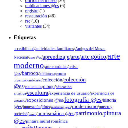
oficios del museo
(30)
publicaciones @es
(6)
registre
(1)
restauración
(46)
rsc
(10)
visitantes
(34)
Etiquetas
/
actividades familiares
/
accesibilidad
Amigos del Museu
arte
arte gótico
aprendizaje
arte
/
/
/
/
/
Nacional
apps @es
moderno
/
/
artista
arte románico
barroco
/
/
/
@es
biblioteca
cambio
colección
colección
/
/
/
organizacional
cartel
@es
dibujo
/
/
/
contenidos
educación
escultura
/
/
experiencia de usuario
/
experiencia de
artística
fotografía @es
exposiciones @es
/
/
/
historia
usuario
modernismo
@es
/
/
/
/
/
museo y
innovación
llibres
marketing @es
pintura
patrimonio
numismática @es
/
/
/
/
sociedad
móvil
@es
/
pintura mural románica