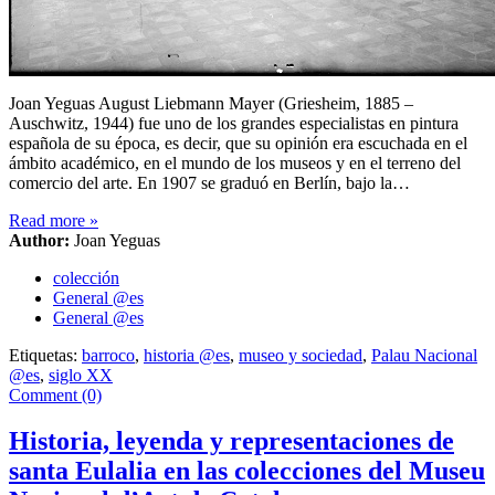
Joan Yeguas August Liebmann Mayer (Griesheim, 1885 –
Auschwitz, 1944) fue uno de los grandes especialistas en pintura
española de su época, es decir, que su opinión era escuchada en el
ámbito académico, en el mundo de los museos y en el terreno del
comercio del arte. En 1907 se graduó en Berlín, bajo la…
Read more
»
Author:
Joan Yeguas
colección
General @es
General @es
Etiquetas:
barroco
,
historia @es
,
museo y sociedad
,
Palau Nacional
@es
,
siglo XX
Comment (0)
Historia, leyenda y representaciones de
santa Eulalia en las colecciones del Museu