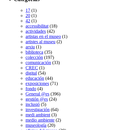
17
(1)
20
(1)
42
(1)
accessibilitat
(18)
actividades
(42)
artistas en el museo
(1)
artistes al museu
(2)
arxiu
(1)
biblioteca
(35)
colección
(197)
comunicación
(33)
CREC
(1)
digital
(54)
educación
(44)
exposiciones
(71)
fondo
(4)
General @es
(396)
gestión @es
(24)
inclusió
(5)
investigación
(64)
medi ambient
(3)
medio ambiente
(2)
museología
(20)