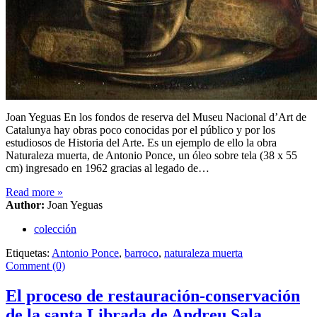
Joan Yeguas En los fondos de reserva del Museu Nacional d’Art de
Catalunya hay obras poco conocidas por el público y por los
estudiosos de Historia del Arte. Es un ejemplo de ello la obra
Naturaleza muerta, de Antonio Ponce, un óleo sobre tela (38 x 55
cm) ingresado en 1962 gracias al legado de…
Read more
»
Author:
Joan Yeguas
colección
Etiquetas:
Antonio Ponce
,
barroco
,
naturaleza muerta
Comment (0)
El proceso de restauración-conservación
de la santa Librada de Andreu Sala