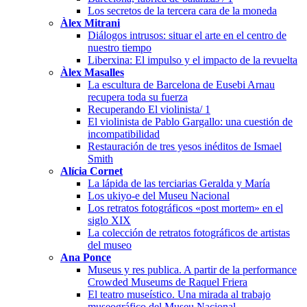
Los secretos de la tercera cara de la moneda
Àlex Mitrani
Diálogos intrusos: situar el arte en el centro de
nuestro tiempo
Liberxina: El impulso y el impacto de la revuelta
Àlex Masalles
La escultura de Barcelona de Eusebi Arnau
recupera toda su fuerza
Recuperando El violinista/ 1
El violinista de Pablo Gargallo: una cuestión de
incompatibilidad
Restauración de tres yesos inéditos de Ismael
Smith
Alícia Cornet
La lápida de las terciarias Geralda y María
Los ukiyo-e del Museu Nacional
Los retratos fotográficos «post mortem» en el
siglo XIX
La colección de retratos fotográficos de artistas
del museo
Ana Ponce
Museus y res publica. A partir de la performance
Crowded Museums de Raquel Friera
El teatro museístico. Una mirada al trabajo
museográfico del Museu Nacional