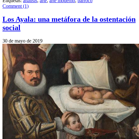
Etiquetas:
análisis
,
arte
,
arte moderno
,
barroco
Comment (1)
Los Ayala: una metáfora de la ostentación
social
30 de mayo de 2019