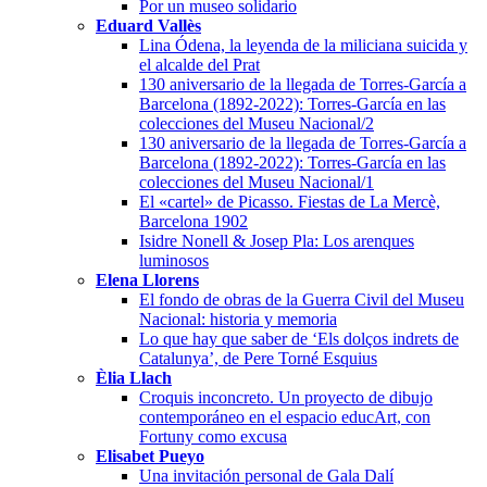
Por un museo solidario
Eduard Vallès
Lina Ódena, la leyenda de la miliciana suicida y
el alcalde del Prat
130 aniversario de la llegada de Torres-García a
Barcelona (1892-2022): Torres-García en las
colecciones del Museu Nacional/2
130 aniversario de la llegada de Torres-García a
Barcelona (1892-2022): Torres-García en las
colecciones del Museu Nacional/1
El «cartel» de Picasso. Fiestas de La Mercè,
Barcelona 1902
Isidre Nonell & Josep Pla: Los arenques
luminosos
Elena Llorens
El fondo de obras de la Guerra Civil del Museu
Nacional: historia y memoria
Lo que hay que saber de ‘Els dolços indrets de
Catalunya’, de Pere Torné Esquius
Èlia Llach
Croquis inconcreto. Un proyecto de dibujo
contemporáneo en el espacio educArt, con
Fortuny como excusa
Elisabet Pueyo
Una invitación personal de Gala Dalí