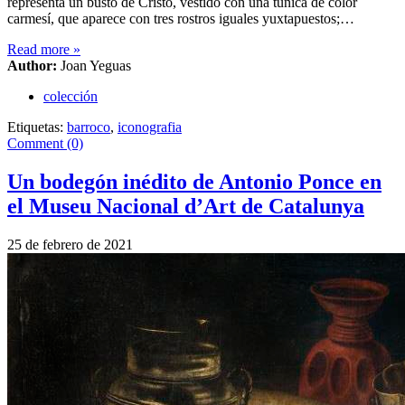
representa un busto de Cristo, vestido con una túnica de color
carmesí, que aparece con tres rostros iguales yuxtapuestos;…
Read more
»
Author:
Joan Yeguas
colección
Etiquetas:
barroco
,
iconografia
Comment (0)
Un bodegón inédito de Antonio Ponce en
el Museu Nacional d’Art de Catalunya
25 de febrero de 2021