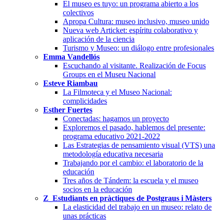
El museo es tuyo: un programa abierto a los
colectivos
Apropa Cultura: museo inclusivo, museo unido
Nueva web Articket: espíritu colaborativo y
aplicación de la ciencia
Turismo y Museo: un diálogo entre profesionales
Emma Vandellós
Escuchando al visitante. Realización de Focus
Groups en el Museu Nacional
Esteve Riambau
La Filmoteca y el Museo Nacional:
complicidades
Esther Fuertes
Conectadas: hagamos un proyecto
Exploremos el pasado, hablemos del presente:
programa educativo 2021-2022
Las Estrategias de pensamiento visual (VTS) una
metodología educativa necesaria
Trabajando por el cambio: el laboratorio de la
educación
Tres años de Tándem: la escuela y el museo
socios en la educación
Z_Estudiants en pràctiques de Postgraus i Màsters
La elasticidad del trabajo en un museo: relato de
unas prácticas