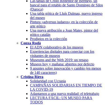
Las tablas de Cristo Redentor de Bermejo, un
bancal para el retablo de Santo Domingo de Silos
(Daroca)
Una tabla gótica de Lluís Dalmau, nuevo ingreso
del museo
Pintura «adversus iudaeos» en la colección de
arte gótico
Una nueva atribución a Joan Mates, pintor del
gótico catalán
Prodigios en la colección
Conxa Rodà
El ADN colaborativo de los museos
Experiencias digitales para conectar con los
visitantes de museos
Museums and the Web 2019: un repaso
Museos hoy y mañana: abiertos por defecto
9 apuntes sobre innovación y cambio (en menos
de 140 caracteres)
Cristina Riera
Solidaridad con Ucrania
CAMPAÑAS SOLIDARIAS EN TIEMPO DE
LA COVID-19
Adaptarnos a una nueva realidad: el teletrabajo
LECTURA FÁCIL: UN MUSEO PARA
TODOS