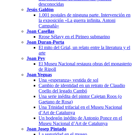
desconocidas
Jesús Galdón
1.001 postales de ninguna parte. Intervención en
la exposición «La guerra infinita. Antoni
Campañà»
Joan Casellas
Rrose Sélavy en el Pirineo submarino
Joan Duran-Porta
El mito del Grial, un relato entre la literatura y el
arte
Joan Pey
El Museu Nacional restaura obras del monasterio
de Ripoll
Joan Yeguas
Una «esperanza» vestida de sol
Cambio de identidad en un retrato de Claudio
Coello del legado Cambó
Una serie inédita del pintor Cajetan Roos (o
Gaetano de Rosa)
Una Trinidad trifacial en el Museu Nacional
d’Art de Catalunya
Un bodegón inédito de Antonio Ponce en el
Museu Nacional d’Art de Catalunya
Joan Josep Pintado
La seguridad en el museo