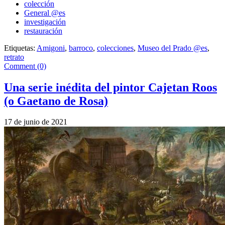
colección
General @es
investigación
restauración
Etiquetas:
Amigoni
,
barroco
,
colecciones
,
Museo del Prado @es
,
retrato
Comment (0)
Una serie inédita del pintor Cajetan Roos
(o Gaetano de Rosa)
17 de junio de 2021