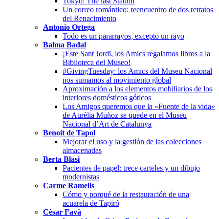
Tokyo: The last Station
Un correo romántico: reencuentro de dos retratos
del Renacimiento
Antonio Ortega
Todo es un pararrayos, excepto un rayo
Balma Badal
¡Este Sant Jordi, los Amics regalamos libros a la
Biblioteca del Museo!
#GivingTuesday: los Amics del Museu Nacional
nos sumamos al movimiento global
Aproximación a los elementos mobiliarios de los
interiores domésticos góticos
Los Amigos queremos que la «Fuente de la vida»
de Aurèlia Muñoz se quede en el Museu
Nacional d’Art de Catalunya
Benoit de Tapol
Mejorar el uso y la gestión de las colecciones
almacenadas
Berta Blasi
Pacientes de papel: trece carteles y un dibujo
modernistas
Carme Ramells
Cómo y porqué de la restauración de una
acuarela de Tapiró
Cèsar Favà