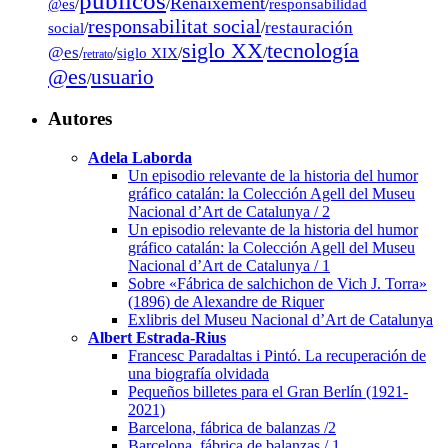
públicos
Renaixement
@es
/
/
/
responsabilidad
responsabilitat social
restauración
social
/
/
tecnología
siglo XX
@es
/
/
siglo XIX
/
/
retrato
@es
usuario
/
Autores
Adela Laborda
Un episodio relevante de la historia del humor
gráfico catalán: la Colección Agell del Museu
Nacional d’Art de Catalunya / 2
Un episodio relevante de la historia del humor
gráfico catalán: la Colección Agell del Museu
Nacional d’Art de Catalunya / 1
Sobre «Fábrica de salchichon de Vich J. Torra»
(1896) de Alexandre de Riquer
Exlibris del Museu Nacional d’Art de Catalunya
Albert Estrada-Rius
Francesc Paradaltas i Pintó. La recuperación de
una biografía olvidada
Pequeños billetes para el Gran Berlín (1921-
2021)
Barcelona, fábrica de balanzas /2
Barcelona, fábrica de balanzas / 1