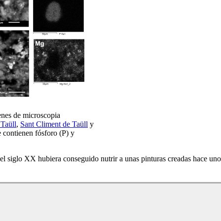
genes de microscopia
 Taüll
,
Sant Climent de Taüll
y
 contienen fósforo (P) y
s del siglo XX hubiera conseguido nutrir a unas pinturas creadas hace u