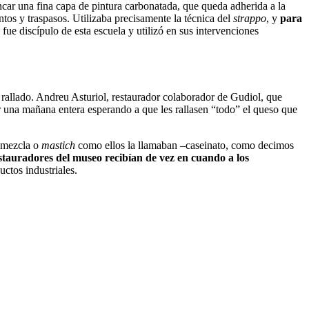
ncar una fina capa de pintura carbonatada, que queda adherida a la
os y traspasos. Utilizaba precisamente la técnica del
strappo
, y
para
 fue discípulo de esta escuela y utilizó en sus intervenciones
 rallado. Andreu Asturiol, restaurador colaborador de Gudiol, que
r una mañana entera esperando a que les rallasen “todo” el queso que
a mezcla o
mastich
como ellos la llamaban –caseinato, como decimos
estauradores del museo recibían de vez en cuando a los
ctos industriales.