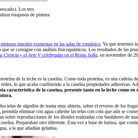
pescado). Los tres
alizar traspasos de pintura
s
pinturas murales expuestas en las salas de románico
. Ya que tenemos la
que se consigue con análisis fisicoquímicos. Los resultados de las pru
a Ciencia y el Arte V celebradas en el Reina Sofía
, en noviembre de 2
oteína de la leche es la caseína. Como toda proteína, es una cadena de
 redes, lo que acaba confiriendo a la caseína propiedades adhesivas. Ad
sta característica de la caseína, presente tanto en la leche como en
ntura.
 dos telas de algodón de trama muy abierta, sobre el reverso de los frag
 permitía eliminar con agua caliente las telas con cola que aún se conse
rían sobre reproducciones de los ábsides realizadas con bastidores de m
caseína. Preparaban otro diferente. Esta vez a base de harina, que cont
ua, a la que añadían gelatina.