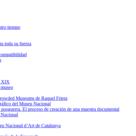
estro tiempo
a toda su fuerza
ncompatibilidad
h
o XIX
l museo
e Crowded Museums de Raquel Friera
gráfico del Museu Nacional
de posguerra. El proceso de creación de una muestra documental
u Nacional
seu Nacional d’Art de Catalunya