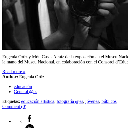
Eugenia Ortiz y Món Casas A raíz de la exposición en el Museu Naci
la mano del Museu Nacional, en colaboración con el Consorci d’Educa
Read more
»
Author:
Eugenia Ortiz
educación
General @es
Etiquetas:
educación artística
,
fotografía @es
,
jóvenes
,
públicos
Comment (0)