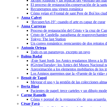
Jacopo Amigoni y las réplicas del «Retrato del ma
El proceso de restauración-conservación de la san
Recuperamos una virgen románica
Cómo veían el Frontal de sant Pere de Boí los ciu
Anna Calvet
‘RecuperArt-19’: cuando el arte es capaz de curar
Anna Carreras
Proceso de restauración del Cristo y la cruz de Cap
Cristo de Capdella, paradigma de reaprovechamien
Tokyo: The last Station
Un correo romántico: reencuentro de dos retratos 
Antonio Ortega
Todo es un pararrayos, excepto un rayo
Balma Badal
¡Este Sant Jordi, los Amics regalamos libros a la B
#GivingTuesday: los Amics del Museu Nacional n
Aproximación a los elementos mobiliarios de los in
Los Amigos queremos que la «Fuente de la vida» 
Benoit de Tapol
Mejorar el uso y la gestión de las colecciones alm
Berta Blasi
Pacientes de papel: trece carteles y un dibujo mode
Carme Ramells
Cómo y porqué de la restauración de una acuarela
Cèsar Favà