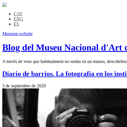
CAT
ENG
ES
Museum website
Blog del Museu Nacional d'Art 
A través de veus que habitualment no sentiu en un museu, descobrireu l
Diario de barrios. La fotografía en los inst
3 de septiembre de 2020