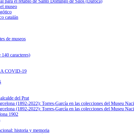
al para el retablo de Santo Domingo de Silos (Daroca)
del museo
 gótico
co catalán
ntes de museos
 140 caracteres)
A COVID-19
S
alcalde del Prat
Barcelona (1892-2022): Torres-García en las colecciones del Museu Nac
Barcelona (1892-2022): Torres-García en las colecciones del Museu Nac
elona 1902
s
cional: historia y memoria