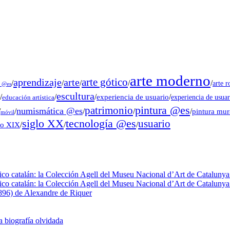
arte moderno
arte gótico
aprendizaje
arte
/
/
/
/
/
arte 
s @es
escultura
/
/
/
experiencia de usuario
/
experiencia de usuar
educación artística
pintura @es
patrimonio
numismática @es
/
/
/
/
/
pintura mu
móvil
tecnología @es
siglo XX
usuario
lo XIX
/
/
/
fico catalán: la Colección Agell del Museu Nacional d’Art de Catalunya 
fico catalán: la Colección Agell del Museu Nacional d’Art de Catalunya 
1896) de Alexandre de Riquer
a biografía olvidada