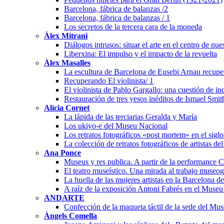
Barcelona, fábrica de balanzas /2
Barcelona, fábrica de balanzas / 1
Los secretos de la tercera cara de la moneda
Àlex Mitrani
Diálogos intrusos: situar el arte en el centro de nu
Liberxina: El impulso y el impacto de la revuelta
Àlex Masalles
La escultura de Barcelona de Eusebi Arnau recuper
Recuperando El violinista/ 1
El violinista de Pablo Gargallo: una cuestión de i
Restauración de tres yesos inéditos de Ismael Smit
Alícia Cornet
La lápida de las terciarias Geralda y María
Los ukiyo-e del Museu Nacional
Los retratos fotográficos «post mortem» en el sigl
La colección de retratos fotográficos de artistas de
Ana Ponce
Museus y res publica. A partir de la performanc
El teatro museístico. Una mirada al trabajo museo
La huella de las mujeres artistas en la Barcelona 
A raíz de la exposición Antoni Fabrés en el Muse
ANDARTE
Confección de la maqueta táctil de la sede del Mu
Àngels Comella