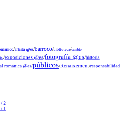
barroco
/
/
/
/
artista @es
románico
biblioteca
cambio
fotografía @es
exposiciones @es
/
/
/
historia
io
públicos
Renaixement
ral románica @es
/
/
/
responsabilidad
/ 2
/ 1