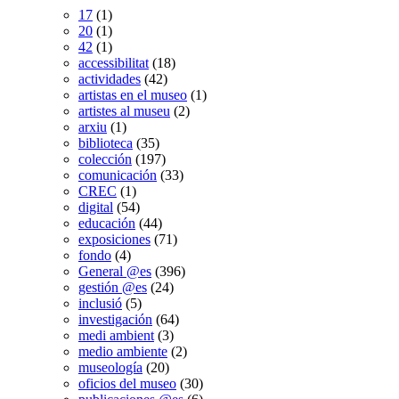
17
(1)
20
(1)
42
(1)
accessibilitat
(18)
actividades
(42)
artistas en el museo
(1)
artistes al museu
(2)
arxiu
(1)
biblioteca
(35)
colección
(197)
comunicación
(33)
CREC
(1)
digital
(54)
educación
(44)
exposiciones
(71)
fondo
(4)
General @es
(396)
gestión @es
(24)
inclusió
(5)
investigación
(64)
medi ambient
(3)
medio ambiente
(2)
museología
(20)
oficios del museo
(30)