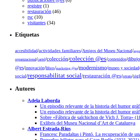
publicaciones @es
(6)
registre
(1)
restauración
(46)
rsc
(10)
visitantes
(34)
Etiquetas
/
actividades familiares
/
/
accesibilidad
Amigos del Museu Nacional
app
colección @es
colección
dibujo
/
/
/
/
/
contenidos
organizacional
cartel
modernismo
@es
/
/
/
/
/
museo y sociedad
innovación
llibres
marketing @es
responsabilitat social
restauración @es
social
/
/
/
/
sig
retrato
Autores
Adela Laborda
Un episodio relevante de la historia del humor grá
Un episodio relevante de la historia del humor grá
Sobre «Fábrica de salchichon de Vich J. Torra» (
Exlibris del Museu Nacional d’Art de Catalunya
Albert Estrada-Rius
Francesc Paradaltas i Pintó. La recuperación de un
Pequeños billetes para el Gran Berlín (1921-2021)