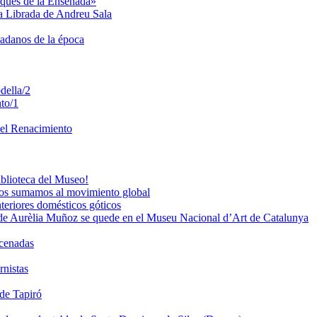
rqués de la Ensenada»
ta Librada de Andreu Sala
dadanos de la época
della/2
to/1
del Renacimiento
iblioteca del Museo!
os sumamos al movimiento global
teriores domésticos góticos
de Aurèlia Muñoz se quede en el Museu Nacional d’Art de Catalunya
acenadas
rnistas
 de Tapiró