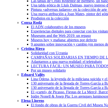
Las tablas de Cristo Redentor de Bermejo, un banc
Una tabla gótica de Lluís Dalmau, nuevo ingreso 
Pintura «adversus iudaeos» en la colección de arte
Una nueva atribución a Joan Mates, pintor del góti
Prodigios en la colección
Conxa Rodà
El ADN colaborativo de los museos
Experiencias digitales para conectar con los visita
Museums and the Web 2019: un repaso
Museos hoy y mañana: abiertos por defecto
9 apuntes sobre innovación y cambio (en menos de
Cristina Riera
Solidaridad con Ucrania
CAMPAÑAS SOLIDARIAS EN TIEMPO DE L
Adaptarnos a una nueva realidad: el teletrabajo
LECTURA FÁCIL: UN MUSEO PARA TODO
Por un museo solidario
Eduard Vallès
Lina Ódena, la leyenda de la miliciana suicida y el 
130 aniversario de la llegada de Torres-García a 
130 aniversario de la llegada de Torres-García a 
El «cartel» de Picasso. Fiestas de La Mercè, Barc
Isidre Nonell & Josep Pla: Los arenques luminoso
Elena Llorens
El fondo de obras de la Guerra Civil del Museu Na