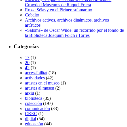
Crowded Museums de Raquel Friera
Rrose Sélavy en el Pirineo submarino
Cobalto
Archivos activos, archivos dinámicos, archivos
artísticos
«Salomé» de Oscar Wilde: un recorrido por el fondo de
la Biblioteca Joaquim Folch i Torres
Categorías
17
(1)
20
(1)
42
(1)
accessibilitat
(18)
actividades
(42)
artistas en el museo
(1)
artistes al museu
(2)
arxiu
(1)
biblioteca
(35)
colección
(197)
comunicación
(33)
CREC
(1)
digital
(54)
educación
(44)