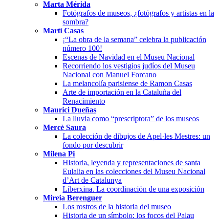
Marta Mérida
Fotógrafos de museos, ¿fotógrafos y artistas en la
sombra?
Martí Casas
¡“La obra de la semana” celebra la publicación
número 100!
Escenas de Navidad en el Museu Nacional
Recorriendo los vestigios judíos del Museu
Nacional con Manuel Forcano
La melancolía parisiense de Ramon Casas
Arte de importación en la Cataluña del
Renacimiento
Maurici Dueñas
La lluvia como “prescriptora” de los museos
Mercè Saura
La colección de dibujos de Apel·les Mestres: un
fondo por descubrir
Milena Pi
Historia, leyenda y representaciones de santa
Eulalia en las colecciones del Museu Nacional
d’Art de Catalunya
Liberxina. La coordinación de una exposición
Mireia Berenguer
Los rostros de la historia del museo
Historia de un símbolo: los focos del Palau