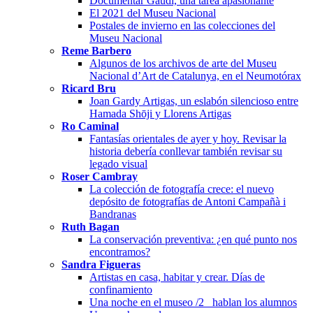
Documentar Gaudí, una tarea apasionante
El 2021 del Museu Nacional
Postales de invierno en las colecciones del
Museu Nacional
Reme Barbero
Algunos de los archivos de arte del Museu
Nacional d’Art de Catalunya, en el Neumotórax
Ricard Bru
Joan Gardy Artigas, un eslabón silencioso entre
Hamada Shōji y Llorens Artigas
Ro Caminal
Fantasías orientales de ayer y hoy. Revisar la
historia debería conllevar también revisar su
legado visual
Roser Cambray
La colección de fotografía crece: el nuevo
depósito de fotografías de Antoni Campañà i
Bandranas
Ruth Bagan
La conservación preventiva: ¿en qué punto nos
encontramos?
Sandra Figueras
Artistas en casa, habitar y crear. Días de
confinamiento
Una noche en el museo /2_ hablan los alumnos