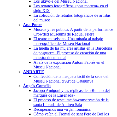
Los ukiyo-e del Museu Nacional
Los retratos fotográficos «post mortem» en el
siglo XIX
La colección de retratos fotográficos de artistas
del museo
Ana Ponce
Museus y res publica. A partir de la performance
Crowded Museums de Raquel Friera
El teatro museístico. Una mirada al trabajo
museográfico del Museu Nacional
La huella de las mujeres artistas en la Barcelona
de posguerra. El proceso de creación de una
muestra documental
A raíz de la exposición Antoni Fabrés en el
Museu Nacional
ANDARTE
Confección de la maqueta táctil de la sede del
Museu Nacional d’Art de Catalunya
Àngels Comella
Jacopo Amigoni y las réplicas del «Retrato del
marqués de la Ensenada»
El proceso de restauración-conservación de la
santa Librada de Andreu Sala
Recuperamos una virgen románica
Cómo veían el Frontal de sant Pere de Boí los