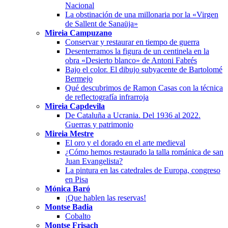
Nacional
La obstinación de una millonaria por la «Virgen
de Sallent de Sanaüja»
Mireia Campuzano
Conservar y restaurar en tiempo de guerra
Desenterramos la figura de un centinela en la
obra «Desierto blanco» de Antoni Fabrés
Bajo el color. El dibujo subyacente de Bartolomé
Bermejo
Qué descubrimos de Ramon Casas con la técnica
de reflectografía infrarroja
Mireia Capdevila
De Cataluña a Ucrania. Del 1936 al 2022.
Guerras y patrimonio
Mireia Mestre
El oro y el dorado en el arte medieval
¿Cómo hemos restaurado la talla románica de san
Juan Evangelista?
La pintura en las catedrales de Europa, congreso
en Pisa
Mónica Baró
¡Que hablen las reservas!
Montse Badia
Cobalto
Montse Frisach