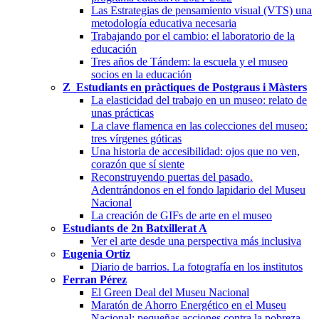
Las Estrategias de pensamiento visual (VTS) una
metodología educativa necesaria
Trabajando por el cambio: el laboratorio de la
educación
Tres años de Tándem: la escuela y el museo
socios en la educación
Z_Estudiants en pràctiques de Postgraus i Màsters
La elasticidad del trabajo en un museo: relato de
unas prácticas
La clave flamenca en las colecciones del museo:
tres vírgenes góticas
Una historia de accesibilidad: ojos que no ven,
corazón que sí siente
Reconstruyendo puertas del pasado.
Adentrándonos en el fondo lapidario del Museu
Nacional
La creación de GIFs de arte en el museo
Estudiants de 2n Batxillerat A
Ver el arte desde una perspectiva más inclusiva
Eugenia Ortiz
Diario de barrios. La fotografía en los institutos
Ferran Pérez
El Green Deal del Museu Nacional
Maratón de Ahorro Energético en el Museu
Nacional: pequeñas acciones contra la pobreza