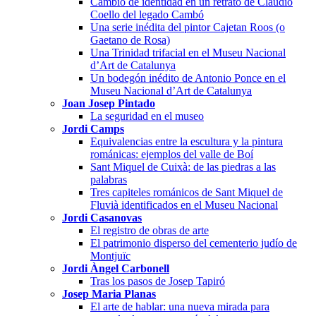
Cambio de identidad en un retrato de Claudio
Coello del legado Cambó
Una serie inédita del pintor Cajetan Roos (o
Gaetano de Rosa)
Una Trinidad trifacial en el Museu Nacional
d’Art de Catalunya
Un bodegón inédito de Antonio Ponce en el
Museu Nacional d’Art de Catalunya
Joan Josep Pintado
La seguridad en el museo
Jordi Camps
Equivalencias entre la escultura y la pintura
románicas: ejemplos del valle de Boí
Sant Miquel de Cuixà: de las piedras a las
palabras
Tres capiteles románicos de Sant Miquel de
Fluvià identificados en el Museu Nacional
Jordi Casanovas
El registro de obras de arte
El patrimonio disperso del cementerio judío de
Montjuïc
Jordi Àngel Carbonell
Tras los pasos de Josep Tapiró
Josep Maria Planas
El arte de hablar: una nueva mirada para