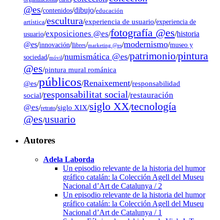
@es
dibujo
/
/
/
contenidos
educación
escultura
/
/
experiencia de usuario
/
experiencia de
artística
fotografía @es
exposiciones @es
/
/
/
historia
usuario
modernismo
@es
/
/
/
/
/
museo y
innovación
llibres
marketing @es
pintura
patrimonio
numismática @es
/
/
/
/
sociedad
móvil
@es
/
pintura mural románica
públicos
Renaixement
@es
/
/
/
responsabilidad
responsabilitat social
restauración
social
/
/
tecnología
siglo XX
@es
/
/
siglo XIX
/
/
retrato
@es
usuario
/
Autores
Adela Laborda
Un episodio relevante de la historia del humor
gráfico catalán: la Colección Agell del Museu
Nacional d’Art de Catalunya / 2
Un episodio relevante de la historia del humor
gráfico catalán: la Colección Agell del Museu
Nacional d’Art de Catalunya / 1