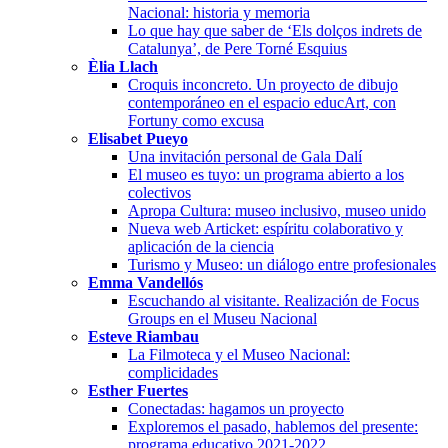
Nacional: historia y memoria
Lo que hay que saber de ‘Els dolços indrets de
Catalunya’, de Pere Torné Esquius
Èlia Llach
Croquis inconcreto. Un proyecto de dibujo
contemporáneo en el espacio educArt, con
Fortuny como excusa
Elisabet Pueyo
Una invitación personal de Gala Dalí
El museo es tuyo: un programa abierto a los
colectivos
Apropa Cultura: museo inclusivo, museo unido
Nueva web Articket: espíritu colaborativo y
aplicación de la ciencia
Turismo y Museo: un diálogo entre profesionales
Emma Vandellós
Escuchando al visitante. Realización de Focus
Groups en el Museu Nacional
Esteve Riambau
La Filmoteca y el Museo Nacional:
complicidades
Esther Fuertes
Conectadas: hagamos un proyecto
Exploremos el pasado, hablemos del presente:
programa educativo 2021-2022