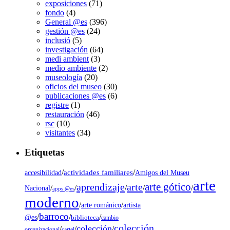
exposiciones
(71)
fondo
(4)
General @es
(396)
gestión @es
(24)
inclusió
(5)
investigación
(64)
medi ambient
(3)
medio ambiente
(2)
museología
(20)
oficios del museo
(30)
publicaciones @es
(6)
registre
(1)
restauración
(46)
rsc
(10)
visitantes
(34)
Etiquetas
/
actividades familiares
/
accesibilidad
Amigos del Museu
arte
arte gótico
aprendizaje
arte
/
/
/
/
/
Nacional
apps @es
moderno
/
/
artista
arte románico
barroco
/
/
/
@es
biblioteca
cambio
colección
colección
/
/
/
organizacional
cartel