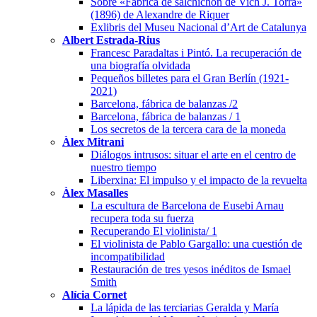
Sobre «Fábrica de salchichon de Vich J. Torra»
(1896) de Alexandre de Riquer
Exlibris del Museu Nacional d’Art de Catalunya
Albert Estrada-Rius
Francesc Paradaltas i Pintó. La recuperación de
una biografía olvidada
Pequeños billetes para el Gran Berlín (1921-
2021)
Barcelona, fábrica de balanzas /2
Barcelona, fábrica de balanzas / 1
Los secretos de la tercera cara de la moneda
Àlex Mitrani
Diálogos intrusos: situar el arte en el centro de
nuestro tiempo
Liberxina: El impulso y el impacto de la revuelta
Àlex Masalles
La escultura de Barcelona de Eusebi Arnau
recupera toda su fuerza
Recuperando El violinista/ 1
El violinista de Pablo Gargallo: una cuestión de
incompatibilidad
Restauración de tres yesos inéditos de Ismael
Smith
Alícia Cornet
La lápida de las terciarias Geralda y María