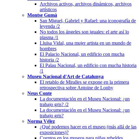
Archivos activos, archivos dinámicos, archivos
artísticos
Montse Gumà
San Miguel, Gabriel y Rafael: una iconografía de
leyenda /2
No todos los ángeles son iguales: el arte así lo
plasma /1
Lluïsa Vidal, una mujer artista en un mundo de
hombres
El Palacio Nacional, un edificio con mucha
historia /2
El Palau Nacional, un edificio con mucha historia
/1
Museu Nacional d'Art de Catalunya
El retablo de Miralles se expone en la primera
retrospectiva sobre Antoine de Lonhy
Neus Conte
La documentación en el Museu Nacional: ¿un
trabajo gris? /2
La documentación en el Museu Nacional: ¿un
trabajo gris?
Norma Vélez
¿Qué podemos hacer en el museo (más allá de las
exposiciones)?
Cuentos en los museos para niñas rebeldes