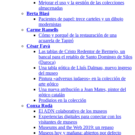
Mejorar el uso y la gestión de las colecciones
almacenadas
Berta Blasi
Pacientes de papel: trece carteles y un dibujo
modernistas
Carme Ramells
Cómo y porqué de la restauración de una
acuarela de Tapiró
Cèsar Favà
Las tablas de Cristo Redentor de Bermejo, un
bancal para el retablo de Santo Domingo de Silos
(Daroca)
Una tabla gótica de Lluís Dalmau, nuevo ingreso
del museo
Pintura «adversus iudaeos» en la colección de
arte gótico
Una nueva atribución a Joan Mates, pintor del
gótico catalán
Prodigios en la colección
Conxa Rodà
El ADN colaborativo de los museos
Experiencias digitales para conectar con los
visitantes de museos
Museums and the Web 2019: un repaso
Museos hoy y mañana: abiertos por defecto