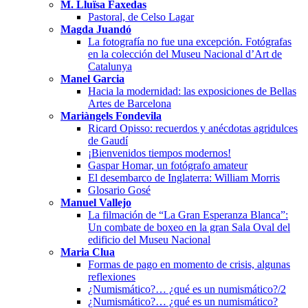
M. Lluïsa Faxedas
Pastoral, de Celso Lagar
Magda Juandó
La fotografía no fue una excepción. Fotógrafas
en la colección del Museu Nacional d’Art de
Catalunya
Manel Garcia
Hacia la modernidad: las exposiciones de Bellas
Artes de Barcelona
Mariàngels Fondevila
Ricard Opisso: recuerdos y anécdotas agridulces
de Gaudí
¡Bienvenidos tiempos modernos!
Gaspar Homar, un fotógrafo amateur
El desembarco de Inglaterra: William Morris
Glosario Gosé
Manuel Vallejo
La filmación de “La Gran Esperanza Blanca”:
Un combate de boxeo en la gran Sala Oval del
edificio del Museu Nacional
Maria Clua
Formas de pago en momento de crisis, algunas
reflexiones
¿Numismático?… ¿qué es un numismático?/2
¿Numismático?… ¿qué es un numismático?