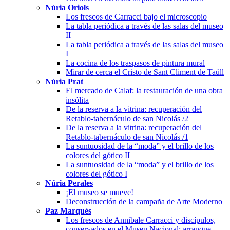
Núria Oriols
Los frescos de Carracci bajo el microscopio
La tabla periódica a través de las salas del museo
II
La tabla periódica a través de las salas del museo
I
La cocina de los traspasos de pintura mural
Mirar de cerca el Cristo de Sant Climent de Taüll
Núria Prat
El mercado de Calaf: la restauración de una obra
insólita
De la reserva a la vitrina: recuperación del
Retablo-tabernáculo de san Nicolás /2
De la reserva a la vitrina: recuperación del
Retablo-tabernáculo de san Nicolás /1
La suntuosidad de la “moda” y el brillo de los
colores del gótico II
La suntuosidad de la “moda” y el brillo de los
colores del gótico I
Núria Perales
¡El museo se mueve!
Deconstrucción de la campaña de Arte Moderno
Paz Marquès
Los frescos de Annibale Carracci y discípulos,
conservados en el Museu Nacional: arranque,