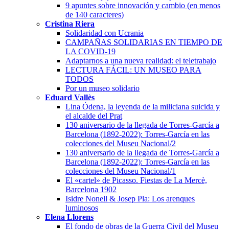
9 apuntes sobre innovación y cambio (en menos
de 140 caracteres)
Cristina Riera
Solidaridad con Ucrania
CAMPAÑAS SOLIDARIAS EN TIEMPO DE
LA COVID-19
Adaptarnos a una nueva realidad: el teletrabajo
LECTURA FÁCIL: UN MUSEO PARA
TODOS
Por un museo solidario
Eduard Vallès
Lina Ódena, la leyenda de la miliciana suicida y
el alcalde del Prat
130 aniversario de la llegada de Torres-García a
Barcelona (1892-2022): Torres-García en las
colecciones del Museu Nacional/2
130 aniversario de la llegada de Torres-García a
Barcelona (1892-2022): Torres-García en las
colecciones del Museu Nacional/1
El «cartel» de Picasso. Fiestas de La Mercè,
Barcelona 1902
Isidre Nonell & Josep Pla: Los arenques
luminosos
Elena Llorens
El fondo de obras de la Guerra Civil del Museu