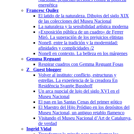
energética
Francesc Quílez
El latido de la naturaleza. Dibujos del siglo XIX
de las colecciones del Museu Nacional
La naturaleza y la sensibilidad artística moderna
«Exposición pública de un cuadro» de Ferrer
Miró. La superación de los prejuicios elitistas
Nonell, entre la tradición y la modernidad:
afinidades y complicidades /2
Nonell en contexto. La belleza en los márgenes
Gemma Reguant
Respirar cuadros con Gemma Reguant Fosas
Z_ Guest blogger
Volver al instituto: conflicto, estructuras y
estrellas. La experiencia de la creadora En
Residència Svantje Busshoff
Un arca nupcial de lujo del siglo XVI en el
Museu Nacional
El pan en las Santas Cenas del primer gótico
El Maestro del Hijo Pródigo en los depósitos del
Museu Nacional, un antiguo retablo flamenco
Visitando el Museu Nacional d’Art de Catalunya,
de verdad
Ingrid Vidal