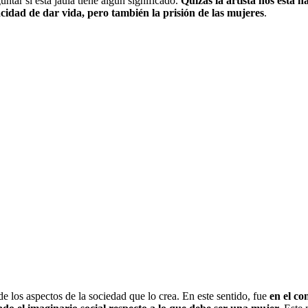
ntar si esta jaula tiene algún significado.
Quizás la artista nos está h
idad de dar vida, pero también la prisión de las mujeres
.
 los aspectos de la sociedad que lo crea. En este sentido, fue
en el co