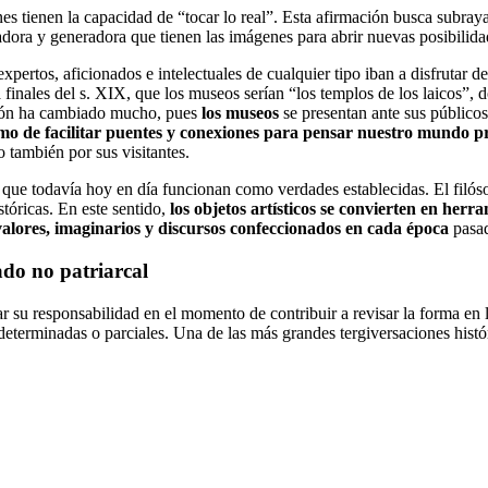
es tienen la capacidad de “tocar lo real”. Esta afirmación busca subraya
cadora y generadora que tienen las imágenes para abrir nuevas posibilid
tos, aficionados e intelectuales de cualquier tipo iban a disfrutar de 
 finales del s. XIX, que los museos serían “los templos de los laicos”, d
pción ha cambiado mucho, pues
los museos
se presentan ante sus públic
ltimo de facilitar puentes y conexiones para pensar nuestro mundo p
 también por sus visitantes.
 que todavía hoy en día funcionan como verdades establecidas. El filó
stóricas. En este sentido,
los objetos artísticos se convierten en her
valores, imaginarios y discursos confeccionados en cada época
pasa
ado no patriarcal
ar su responsabilidad en el momento de contribuir a revisar la forma en
terminadas o parciales. Una de las más grandes tergiversaciones históri