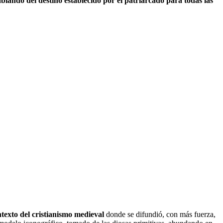
ablando del destino establecido por el patriarcado para todas las
ntexto del cristianismo medieval
donde se difundió, con más fuerza,