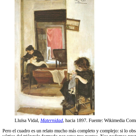
Lluïsa Vidal,
Maternidad
, hacia 1897. Fuente: Wikimedia Co
Pero el cuadro es un relato mucho más completo y complejo: si lo observ