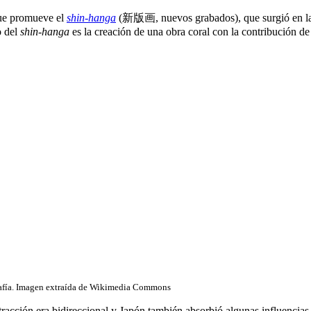
que promueve el
shin-hanga
(新版画, nuevos grabados), que surgió en la d
o del
shin-hanga
es la creación de una obra coral con la contribución de
fía. Imagen extraída de Wikimedia Commons
tracción era bidireccional y Japón también absorbió algunas influencias