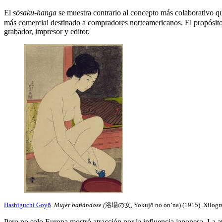
El
sōsaku-hanga
se muestra contrario al concepto más colaborativo 
más comercial destinado a compradores norteamericanos. El propósit
grabador, impresor y editor.
Hashiguchi Goyō
.
Mujer bañándose (
浴場の女, Yokujō no on’na) (1915). Xilogra
Pero no solo Europa mostró atracción por la influencia japonesa. La a