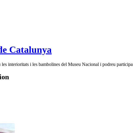
de Catalunya
es interioritats i les bambolines del Museu Nacional i podreu participar
ion