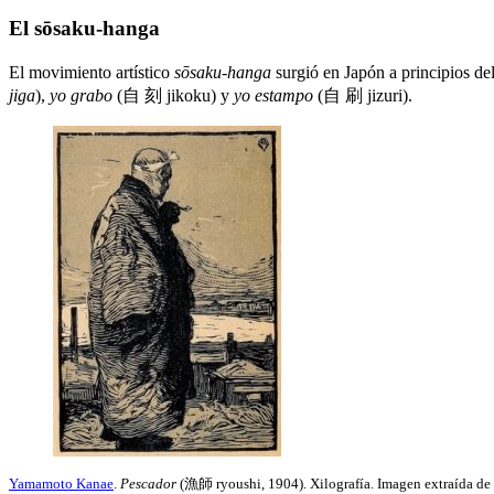
El sōsaku-hanga
El movimiento artístico
sōsaku-hanga
surgió en Japón a principios de
jiga
),
yo grabo
(自 刻 jikoku) y
yo estampo
(自 刷 jizuri).
Yamamoto Kanae
.
Pescador
(漁師 ryoushi, 1904). Xilografía. Imagen extraída 