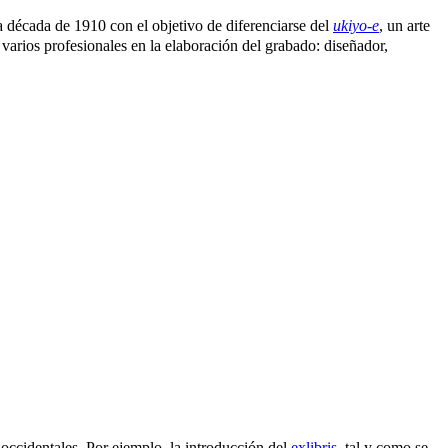
écada de 1910 con el objetivo de diferenciarse del
ukiyo-e
, un arte
 varios profesionales en la elaboración del grabado: diseñador,
 occidentales. Por ejemplo, la introducción del
exlibris
, tal y como se