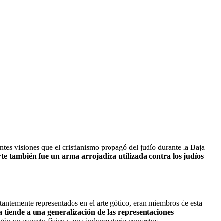
tes visiones que el cristianismo propagó del judío durante la Baja
rte también fue un arma arrojadiza utilizada contra los judíos
tantemente representados en el arte gótico, eran miembros de esta
 tiende a una generalización de las representaciones
egún un aspecto físico y una indumentaria concretos.