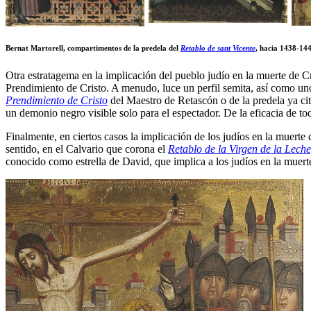
Bernat Martorell, compartimentos de la predela del
Retablo de sant Vicente
, hacia 1438-14
Otra estratagema en la implicación del pueblo judío en la muerte de Cr
Prendimiento de Cristo. A menudo, luce un perfil semita, así como unos
Prendimiento
de Cristo
del Maestro de Retascón o de la predela ya ci
un demonio negro visible solo para el espectador. De la eficacia de tod
Finalmente, en ciertos casos la implicación de los judíos en la muerte
sentido, en el Calvario que corona el
Retablo de la Virgen de la Lech
conocido como estrella de David, que implica a los judíos en la muert