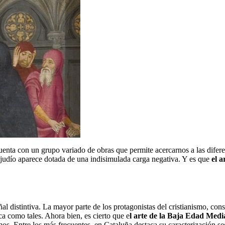
nta con un grupo variado de obras que permite acercarnos a las diferen
udío aparece dotada de una indisimulada carga negativa. Y es que
el a
 distintiva. La mayor parte de los protagonistas del cristianismo, cons
ca como tales. Ahora bien, es cierto que e
l arte de la Baja Edad Media
mos. Entre los más frecuentes, en Cataluña destaca su caracterización s