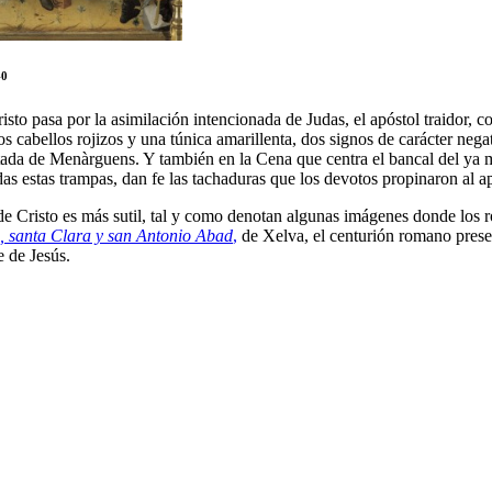
40
isto pasa por la asimilación intencionada de Judas, el apóstol traidor, 
 cabellos rojizos y una túnica amarillenta, dos signos de carácter negat
tada de Menàrguens. Y también en la Cena que centra el bancal del ya
as estas trampas, dan fe las tachaduras que los devotos propinaron al ap
 de Cristo es más sutil, tal y como denotan algunas imágenes donde los 
e, santa Clara y san Antonio Abad
,
de Xelva, el centurión romano prese
e de Jesús.