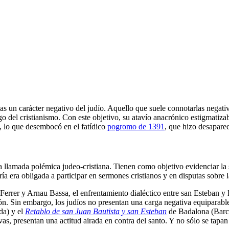
as un carácter negativo del judío. Aquello que suele connotarlas negativa
go del cristianismo. Con este objetivo, su atavío anacrónico estigmatiza
, lo que desembocó en el fatídico
pogromo de 1391
, que hizo desaparec
 llamada polémica judeo-cristiana. Tienen como objetivo evidenciar la su
ía era obligada a participar en sermones cristianos y en disputas sobre
 Ferrer y Arnau Bassa, el enfrentamiento dialéctico entre san Esteban y 
ión. Sin embargo, los judíos no presentan una carga negativa equiparable
da) y el
Retablo de san Juan Bautista y san Este
ban
de Badalona (Barcel
as, presentan una actitud airada en contra del santo. Y no sólo se tapan