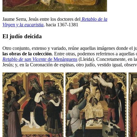
Jaume Serra, Jesús entre los doctores del
Retablo de la
Virgen y la eucaristia
, hacia 1367-1381
El judío deicida
Otro conjunto, extenso y variado, reúne aquellas imágenes donde el j
las obras de la colección
. Entre otras, podemos referirnos a aquellas
Retablo de san Vicente
de Menàrguens
(Lleida). Concretamente, en la
Jesús; y, en la Coronación de espinas, otro judío, vestido igual, obser