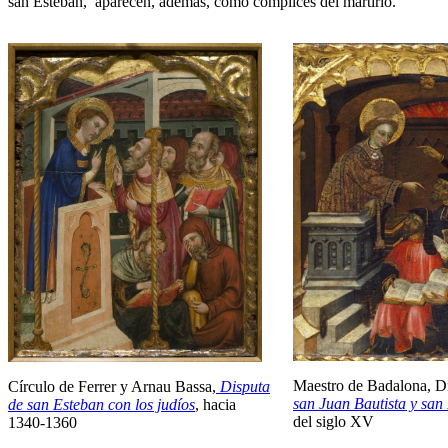
san Esteban, aparecen, además, como cómplices del martirio.
Maestro de Badalona, D
Círculo de Ferrer y Arnau Bassa,
Disputa
san Juan Bautista y san
de san Esteban con los judíos
, hacia
del siglo XV
1340-1360