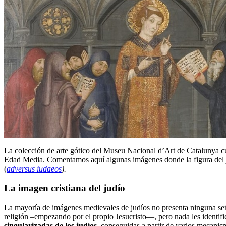
La colección de arte gótico del Museu Nacional d’Art de Catalunya cue
Edad Media. Comentamos aquí algunas imágenes donde la figura del j
(
adversus iudaeos
).
La imagen cristiana del judío
La mayoría de imágenes medievales de judíos no presenta ninguna señal
religión –empezando por el propio Jesucristo—, pero nada les identifi
singularizadas de los judíos
, conseguidas a partir de varios mecanis