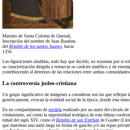
Maestro de Santa Coloma de Queralt,
Inscripción del nombre de Juan Bautista
del
Retablo de los santos Juanes
, hacia
1356
Las figuraciones aludidas, todo hay que decirlo, no rezuman por si sol
su caracterización dirigida a remarcar su carácter maléfico y de enemi
contribuyendo al deterioro de las relaciones entre ambas comunidades
La controversia judeo-cristiana
Un grupo significativo de imágenes a considerar son las que reflejan la
genéricamente, evocan la realidad social de la época, donde esta minor
En un compartimento de
predela
realizado por un autor del círculo de
cristianismo, así como la superioridad teológica de esta última confes
mitad del siglo XIV, como el
Retablo de san Este
ban
de Gualter (Llei
que muestran una nariz larga en forma de gancho y/o las ropas privativ