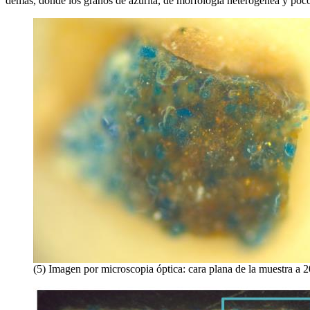
demás, donde los granos de azurita, de morfología heterogénea y poco
(5) Imagen por microscopia óptica: cara plana de la muestra a 