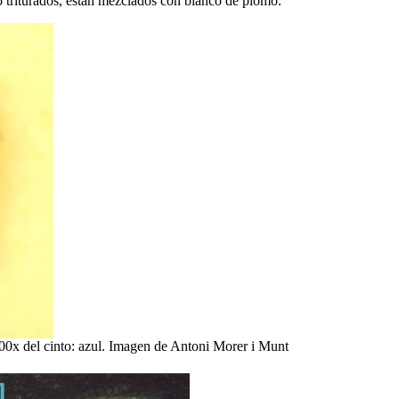
 triturados, están mezclados con blanco de plomo.
200x del cinto: azul. Imagen de Antoni Morer i Munt