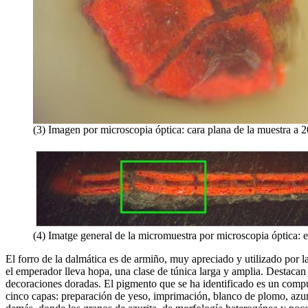
(3) Imagen por microscopia óptica: cara plana de la muestra a
(4) Imatge general de la micromuestra por microscopia óptica: 
El forro de la dalmática es de armiño, muy apreciado y utilizado por l
el emperador lleva hopa, una clase de túnica larga y amplia. Destacan 
decoraciones doradas. El pigmento que se ha identificado es un comp
cinco capas: preparación de yeso, imprimación, blanco de plomo, azuri