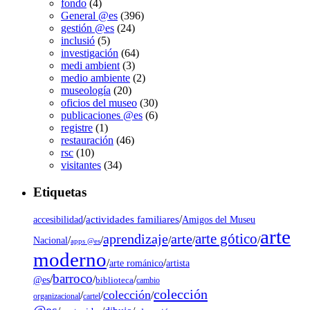
fondo
(4)
General @es
(396)
gestión @es
(24)
inclusió
(5)
investigación
(64)
medi ambient
(3)
medio ambiente
(2)
museología
(20)
oficios del museo
(30)
publicaciones @es
(6)
registre
(1)
restauración
(46)
rsc
(10)
visitantes
(34)
Etiquetas
/
actividades familiares
/
accesibilidad
Amigos del Museu
arte
arte gótico
aprendizaje
arte
/
/
/
/
/
Nacional
apps @es
moderno
/
/
artista
arte románico
barroco
/
/
/
@es
biblioteca
cambio
colección
colección
/
/
/
organizacional
cartel
@es