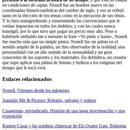
en condiciones de captar. Nonell fue un hombre nuevo en las
coordenadas historicoartísticas del cambio de siglo, y eso se reflejó
tanto en la elección de los temas como en la ejecución de sus obras.
Y lo hizo transgrediendo y enmendando las convenciones que le
venían impuestas en todos los ámbitos, y con las cuales nunca
transigió, por lo que tuvo que pagar un precio muy alto. Pese a
habérsele atribuido tan a menudo la frase «Yo pinto y basta», Nonell
fue mucho más que un simple pintor. Nonell fue un artista en el
sentido amplio de la palabra, un fino observador de la realidad; una
personalidad con un alto sentido de la sensualidad y un gran
conocedor de los soportes y los materiales. En definitiva, un creador
que supo aplicar una pátina de lirismo y belleza a los estigmas del
tiempo que le tocó vivir.
Enlaces relacionados
Nonell. Visiones desde los márgenes
Joaquim Mir & Picasso: Retratos, salvajes y solares
Casagemas, reivindicado. Historia de una larga investigación y una
exposición
Ramon Casas y las sombras chinescar de Els Quatre Gats. Bohemia