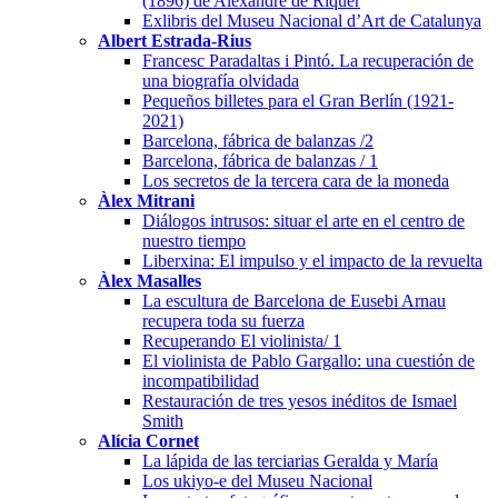
(1896) de Alexandre de Riquer
Exlibris del Museu Nacional d’Art de Catalunya
Albert Estrada-Rius
Francesc Paradaltas i Pintó. La recuperación de
una biografía olvidada
Pequeños billetes para el Gran Berlín (1921-
2021)
Barcelona, fábrica de balanzas /2
Barcelona, fábrica de balanzas / 1
Los secretos de la tercera cara de la moneda
Àlex Mitrani
Diálogos intrusos: situar el arte en el centro de
nuestro tiempo
Liberxina: El impulso y el impacto de la revuelta
Àlex Masalles
La escultura de Barcelona de Eusebi Arnau
recupera toda su fuerza
Recuperando El violinista/ 1
El violinista de Pablo Gargallo: una cuestión de
incompatibilidad
Restauración de tres yesos inéditos de Ismael
Smith
Alícia Cornet
La lápida de las terciarias Geralda y María
Los ukiyo-e del Museu Nacional