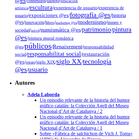
dibujo
/
/
/
contenidos
educación
escultura
/
/
experiencia de usuario
/
experiencia de
artística
fotografía @es
exposiciones @es
/
/
/
historia
usuario
modernismo
@es
/
/
/
/
/
museo y
innovación
llibres
marketing @es
pintura
patrimonio
numismática @es
/
/
/
/
sociedad
móvil
@es
/
pintura mural románica
públicos
Renaixement
@es
/
/
/
responsabilidad
responsabilitat social
restauración
social
/
/
tecnología
siglo XX
@es
/
/
siglo XIX
/
/
retrato
@es
usuario
/
Autores
Adela Laborda
Un episodio relevante de la historia del humor
gráfico catalán: la Colección Agell del Museu
Nacional d’Art de Catalunya / 2
Un episodio relevante de la historia del humor
gráfico catalán: la Colección Agell del Museu
Nacional d’Art de Catalunya / 1
Sobre «Fábrica de salchichon de Vich J. Torra»