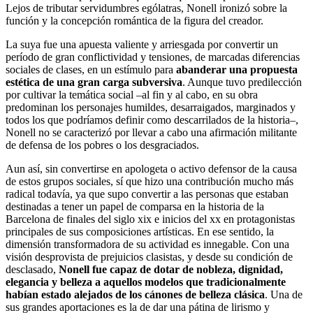
Lejos de tributar servidumbres ególatras, Nonell ironizó sobre la
función y la concepción romántica de la figura del creador.
La suya fue una apuesta valiente y arriesgada por convertir un
período de gran conflictividad y tensiones, de marcadas diferencias
sociales de clases, en un estímulo para
abanderar una propuesta
estética de una gran carga subversiva
. Aunque tuvo predilección
por cultivar la temática social –al fin y al cabo, en su obra
predominan los personajes humildes, desarraigados, marginados y
todos los que podríamos definir como descarrilados de la historia–,
Nonell no se caracterizó por llevar a cabo una afirmación militante
de defensa de los pobres o los desgraciados.
Aun así, sin convertirse en apologeta o activo defensor de la causa
de estos grupos sociales, sí que hizo una contribución mucho más
radical todavía, ya que supo convertir a las personas que estaban
destinadas a tener un papel de comparsa en la historia de la
Barcelona de finales del siglo xix e inicios del xx en protagonistas
principales de sus composiciones artísticas. En ese sentido, la
dimensión transformadora de su actividad es innegable. Con una
visión desprovista de prejuicios clasistas, y desde su condición de
desclasado,
Nonell fue capaz de dotar de nobleza, dignidad,
elegancia y belleza a aquellos modelos que tradicionalmente
habían estado alejados de los cánones de belleza clásica
. Una de
sus grandes aportaciones es la de dar una pátina de lirismo y