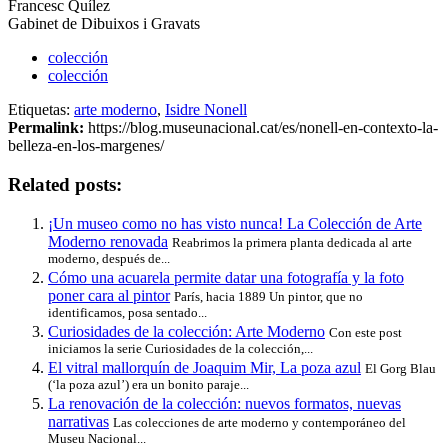
Francesc Quílez
Gabinet de Dibuixos i Gravats
colección
colección
Etiquetas:
arte moderno
,
Isidre Nonell
Permalink:
https://blog.museunacional.cat/es/nonell-en-contexto-la-
belleza-en-los-margenes/
Related posts:
¡Un museo como no has visto nunca! La Colección de Arte
Moderno renovada
Reabrimos la primera planta dedicada al arte
moderno, después de...
Cómo una acuarela permite datar una fotografía y la foto
poner cara al pintor
París, hacia 1889 Un pintor, que no
identificamos, posa sentado...
Curiosidades de la colección: Arte Moderno
Con este post
iniciamos la serie Curiosidades de la colección,...
El vitral mallorquín de Joaquim Mir, La poza azul
El Gorg Blau
(‘la poza azul’) era un bonito paraje...
La renovación de la colección: nuevos formatos, nuevas
narrativas
Las colecciones de arte moderno y contemporáneo del
Museu Nacional...