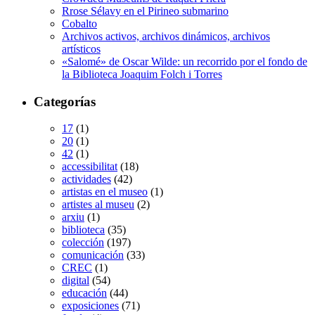
Rrose Sélavy en el Pirineo submarino
Cobalto
Archivos activos, archivos dinámicos, archivos
artísticos
«Salomé» de Oscar Wilde: un recorrido por el fondo de
la Biblioteca Joaquim Folch i Torres
Categorías
17
(1)
20
(1)
42
(1)
accessibilitat
(18)
actividades
(42)
artistas en el museo
(1)
artistes al museu
(2)
arxiu
(1)
biblioteca
(35)
colección
(197)
comunicación
(33)
CREC
(1)
digital
(54)
educación
(44)
exposiciones
(71)