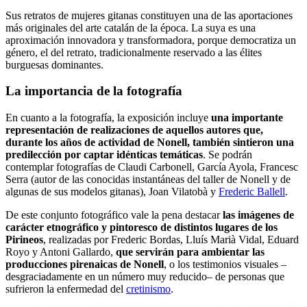
Sus retratos de mujeres gitanas constituyen una de las aportaciones
más originales del arte catalán de la época. La suya es una
aproximación innovadora y transformadora, porque democratiza un
género, el del retrato, tradicionalmente reservado a las élites
burguesas dominantes.
La importancia de la fotografía
En cuanto a la fotografía, la exposición incluye
una importante
representación de realizaciones de aquellos autores que,
durante los años de actividad de Nonell, también sintieron una
predilección por captar idénticas temáticas
. Se podrán
contemplar fotografías de Claudi Carbonell, García Ayola, Francesc
Serra (autor de las conocidas instantáneas del taller de Nonell y de
algunas de sus modelos gitanas), Joan Vilatobà y
Frederic Ballell
.
De este conjunto fotográfico vale la pena destacar
las imágenes de
carácter etnográfico y pintoresco de distintos lugares de los
Pirineos
, realizadas por Frederic Bordas, Lluís Marià Vidal, Eduard
Royo y Antoni Gallardo,
que servirán para ambientar las
producciones pirenaicas de Nonell
, o los testimonios visuales –
desgraciadamente en un número muy reducido– de personas que
sufrieron la enfermedad del
cretinismo
.