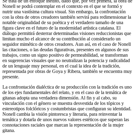
Se trata de un enfoque inédito, dado que, por vez primera, la obra de
Nonell se podrá contemplar en el contexto en el que se formó y
nutrir una vastísima cultura visual. Sin embargo, la confrontación
con la obra de otros creadores también servirá para redimensionar la
notable originalidad de su poética y el verdadero tamaño de una
figura clave en el futuro de la modernidad artística catalana. El
diálogo permitirá desterrar determinadas visiones reduccionistas que
limitan mucho el alcance de su contribución al considerarlo un
seguidor mimético de otros creadores. Aun así, en el caso de Nonell
las citaciones, o las deudas figurativas, presentes en algunos de sus
trabajos, como un signo positivo de permeabilidad, se transforman
en sugerencias visuales que no neutralizan la potencia y radicalidad
de un lenguaje muy personal, en el cual la idea de la tradición,
representada por obras de Goya y Ribera, también se encuentra muy
presente.
La confrontación dialéctica de su producción con la tradición es uno
de los ejes fundamentales del relato, y en el caso de la temática de
gitanas adopta una verdadera dimensión. Al fin y al cabo, su
vinculación con el género se muestra desvestida de los tópicos y
estereotipos folclóricos y costumbristas que configuran su identidad.
Nonell cambia la visión pintoresca y literaria, para reinventar la
temática y dotarla de unos nuevos valores estéticos que superan las
connotaciones raciales que marcan la representación de la mujer
gitana.