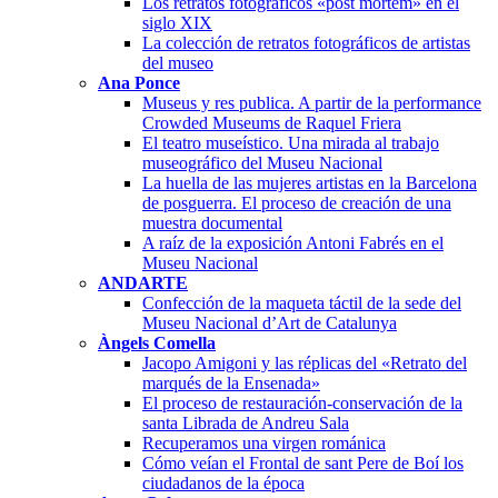
Los retratos fotográficos «post mortem» en el
siglo XIX
La colección de retratos fotográficos de artistas
del museo
Ana Ponce
Museus y res publica. A partir de la performance
Crowded Museums de Raquel Friera
El teatro museístico. Una mirada al trabajo
museográfico del Museu Nacional
La huella de las mujeres artistas en la Barcelona
de posguerra. El proceso de creación de una
muestra documental
A raíz de la exposición Antoni Fabrés en el
Museu Nacional
ANDARTE
Confección de la maqueta táctil de la sede del
Museu Nacional d’Art de Catalunya
Àngels Comella
Jacopo Amigoni y las réplicas del «Retrato del
marqués de la Ensenada»
El proceso de restauración-conservación de la
santa Librada de Andreu Sala
Recuperamos una virgen románica
Cómo veían el Frontal de sant Pere de Boí los
ciudadanos de la época