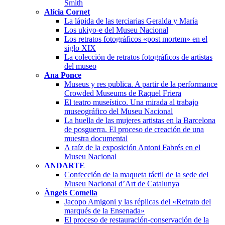
Smith
Alícia Cornet
La lápida de las terciarias Geralda y María
Los ukiyo-e del Museu Nacional
Los retratos fotográficos «post mortem» en el
siglo XIX
La colección de retratos fotográficos de artistas
del museo
Ana Ponce
Museus y res publica. A partir de la performance
Crowded Museums de Raquel Friera
El teatro museístico. Una mirada al trabajo
museográfico del Museu Nacional
La huella de las mujeres artistas en la Barcelona
de posguerra. El proceso de creación de una
muestra documental
A raíz de la exposición Antoni Fabrés en el
Museu Nacional
ANDARTE
Confección de la maqueta táctil de la sede del
Museu Nacional d’Art de Catalunya
Àngels Comella
Jacopo Amigoni y las réplicas del «Retrato del
marqués de la Ensenada»
El proceso de restauración-conservación de la