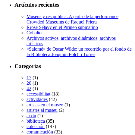
Artículos recientes
Museus y res publica. A partir de la performance
Crowded Museums de Raquel Friera
Rrose Sélavy en el Pirineo submarino
Cobalto
Archivos activos, archivos dinámicos, archivos
artísticos
«Salomé» de Oscar Wilde: un recorrido por el fondo de
la Biblioteca Joaquim Folch i Torres
Categorías
17
(1)
20
(1)
42
(1)
accessibilitat
(18)
actividades
(42)
artistas en el museo
(1)
artistes al museu
(2)
arxiu
(1)
biblioteca
(35)
colección
(197)
comunicación
(33)