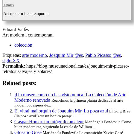
+ posts
Art modern i contemporani
Eduard Vallès
Art modern i contemporani
colección
Etiquetas:
arte moderno
,
Joaquim Mir @es
,
Pablo Picasso @es
,
siglo XX
Permalink:
https://blog.museunacional.cat/es/joaquim-mir-picasso-
retratos-salvajes-y-solares/
Related posts:
¡Un museo como no has visto nunca! La Colección de Arte
Moderno renovada
Reabrimos la primera planta dedicada al arte
moderno, después de...
El vitral mallorquín de Joaquim Mir, La poza azul
El Gorg Blau
(‘la poza azul’) era un bonito paraje...
Gaspar Homar, un fotógrafo amateur
Mariàngels Fondevila Como
buen modernista, siguiendo la estela de William...
Glosario Gosé
Mariàngels Fondevila La exposición Xavier Gosé,