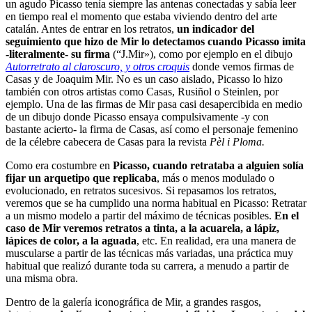
un agudo Picasso tenía siempre las antenas conectadas y sabía leer
en tiempo real el momento que estaba viviendo dentro del arte
catalán. Antes de entrar en los retratos,
un indicador del
seguimiento que hizo de Mir lo detectamos cuando Picasso imita
-literalmente- su firma
(“J.Mir»), como por ejemplo en el dibujo
Autorretrato al claroscuro, y otros croquis
donde vemos firmas de
Casas y de Joaquim Mir. No es un caso aislado, Picasso lo hizo
también con otros artistas como Casas, Rusiñol o Steinlen, por
ejemplo. Una de las firmas de Mir pasa casi desapercibida en medio
de un dibujo donde Picasso ensaya compulsivamente -y con
bastante acierto- la firma de Casas, así como el personaje femenino
de la célebre cabecera de Casas para la revista
Pèl i Ploma.
Como era costumbre en
Picasso, cuando retrataba a alguien solía
fijar un arquetipo que replicaba
, más o menos modulado o
evolucionado, en retratos sucesivos. Si repasamos los retratos,
veremos que se ha cumplido una norma habitual en Picasso: Retratar
a un mismo modelo a partir del máximo de técnicas posibles.
En el
caso de Mir veremos retratos a tinta, a la acuarela, a lápiz,
lápices de color, a la aguada
, etc. En realidad, era una manera de
muscularse a partir de las técnicas más variadas, una práctica muy
habitual que realizó durante toda su carrera, a menudo a partir de
una misma obra.
Dentro de la galería iconográfica de Mir, a grandes rasgos,