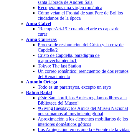
santa Librada de Andreu Sala
Recuperamos una virgen románica
Cómo veían el Frontal de sant Pere de Boí los
ciudadanos de la época
Anna Calvet
‘RecuperArt-19’: cuando el arte es capaz de
curar
Anna Carreras
Proceso de restauración del Cristo y la cruz de
Capdella/2
Cristo de Capdella, paradigma de
reaprovechamiento/1
Tokyo: The last Station
Un correo romántico: reencuentro de dos retratos
del Renacimiento
Antonio Ortega
Todo es un pararrayos, excepto un rayo
Balma Badal
¡Este Sant Jordi, los Amics regalamos libros a la
Biblioteca del Museo!
#GivingTuesday: los Amics del Museu Nacional
nos sumamos al movimiento global
Aproximación a los elementos mobiliarios de los
interiores domésticos góticos
Los Amigos queremos que la «Fuente de la vida»