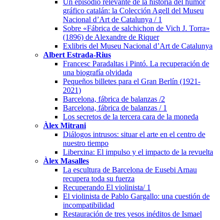
Un episodio relevante de la historia del humor
gráfico catalán: la Colección Agell del Museu
Nacional d’Art de Catalunya / 1
Sobre «Fábrica de salchichon de Vich J. Torra»
(1896) de Alexandre de Riquer
Exlibris del Museu Nacional d’Art de Catalunya
Albert Estrada-Rius
Francesc Paradaltas i Pintó. La recuperación de
una biografía olvidada
Pequeños billetes para el Gran Berlín (1921-
2021)
Barcelona, fábrica de balanzas /2
Barcelona, fábrica de balanzas / 1
Los secretos de la tercera cara de la moneda
Àlex Mitrani
Diálogos intrusos: situar el arte en el centro de
nuestro tiempo
Liberxina: El impulso y el impacto de la revuelta
Àlex Masalles
La escultura de Barcelona de Eusebi Arnau
recupera toda su fuerza
Recuperando El violinista/ 1
El violinista de Pablo Gargallo: una cuestión de
incompatibilidad
Restauración de tres yesos inéditos de Ismael