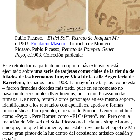
Pablo Picasso.
“El del Sol”. Retrato de Joaquim Mir
,
c.1903.
Fundació Mascort
, Torroella de Montgrí
Picasso. Pablo Picasso,
Retrato de Pompeu Gener,
Peyo,
c.1903. Colección particular
Este retrato forma parte de un conjunto más extenso, y está
ejecutado sobre
una serie de tarjetas comerciales de la tienda de
hilados de los hermanos Junyer Vidal de la calle Argenteria de
Barcelona
, ​​fechados hacia 1903. La mayoría de tarjetas -como esta
– fueron firmadas décadas más tarde, pues en su momento no
pasaban de ser simples divertimentos, por lo que Picasso no las
firmaba. De hecho, retrató a otros personajes en ese mismo soporte,
identificando a los retratados con apelativos, apodos o formas
hipocorísticas: Por ejemplo, el retrato de Pompeu Gener lo intituló
como «Peyo», Pere Romeu como «El Cafetero”, etc. Pero con la
mención de Mir, «el del Sol», Picasso no hacía una simple broma,
sino que, aunque lúdicamente, nos estaba revelando el papel de Mir
como gran pintor de la luz dentro del ecosistema artístico catalán y
español.