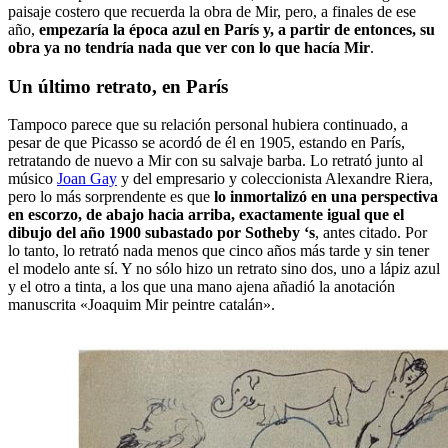
paisaje costero que recuerda la obra de Mir, pero, a finales de ese
año,
empezaría la época azul en París y, a partir de entonces, su
obra ya no tendría nada que ver con lo que hacía Mir
.
Un último retrato, en París
Tampoco parece que su relación personal hubiera continuado, a
pesar de que Picasso se acordó de él en 1905, estando en París,
retratando de nuevo a Mir con su salvaje barba. Lo retrató junto al
músico
Joan Gay
y del empresario y coleccionista Alexandre Riera,
pero lo más sorprendente es que
lo inmortalizó en una perspectiva
en escorzo, de abajo hacia arriba, exactamente igual que el
dibujo del año 1900 subastado por Sotheby ‘s
, antes citado. Por
lo tanto, lo retrató nada menos que cinco años más tarde y sin tener
el modelo ante sí. Y no sólo hizo un retrato sino dos, uno a lápiz azul
y el otro a tinta, a los que una mano ajena añadió la anotación
manuscrita «Joaquim Mir peintre catalán».