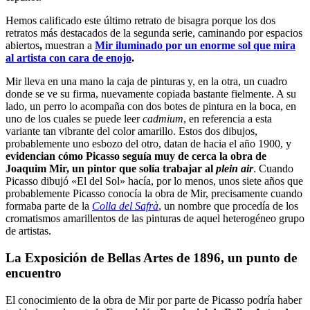
Hemos calificado este último retrato de bisagra porque los dos
retratos más destacados de la segunda serie, caminando por espacios
abiertos
,
muestran a
Mir iluminado por un enorme sol que mira
al artista con cara de enojo
.
Mir lleva en una mano la caja de pinturas y, en la otra, un cuadro
donde se ve su firma, nuevamente copiada bastante fielmente. A su
lado, un perro lo acompaña con dos botes de pintura en la boca, en
uno de los cuales se puede leer
cadmium
, en referencia a esta
variante tan vibrante del color amarillo. Estos dos dibujos,
probablemente uno esbozo del otro, datan de hacia el año 1900, y
evidencian cómo Picasso seguía muy de cerca la obra de
Joaquim Mir, un pintor que solía trabajar al
plein air
. Cuando
Picasso dibujó «El del Sol» hacía, por lo menos, unos siete años que
probablemente Picasso conocía la obra de Mir, precisamente cuando
formaba parte de la
Colla del Safrà
, un nombre que procedía de los
cromatismos amarillentos de las pinturas de aquel heterogéneo grupo
de artistas.
La Exposición de Bellas Artes de 1896, un punto de
encuentro
El conocimiento de la obra de Mir por parte de Picasso podría haber