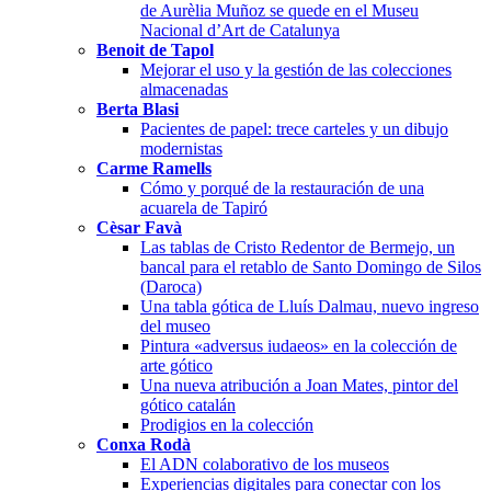
de Aurèlia Muñoz se quede en el Museu
Nacional d’Art de Catalunya
Benoit de Tapol
Mejorar el uso y la gestión de las colecciones
almacenadas
Berta Blasi
Pacientes de papel: trece carteles y un dibujo
modernistas
Carme Ramells
Cómo y porqué de la restauración de una
acuarela de Tapiró
Cèsar Favà
Las tablas de Cristo Redentor de Bermejo, un
bancal para el retablo de Santo Domingo de Silos
(Daroca)
Una tabla gótica de Lluís Dalmau, nuevo ingreso
del museo
Pintura «adversus iudaeos» en la colección de
arte gótico
Una nueva atribución a Joan Mates, pintor del
gótico catalán
Prodigios en la colección
Conxa Rodà
El ADN colaborativo de los museos
Experiencias digitales para conectar con los