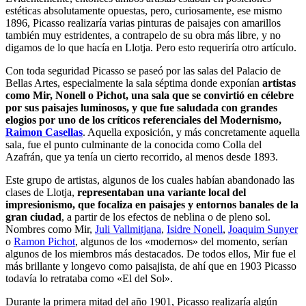
estéticas absolutamente opuestas, pero, curiosamente, ese mismo
1896, Picasso realizaría varias pinturas de paisajes con amarillos
también muy estridentes, a contrapelo de su obra más libre, y no
digamos de lo que hacía en Llotja. Pero esto requeriría otro artículo.
Con toda seguridad Picasso se paseó por las salas del Palacio de
Bellas Artes, especialmente la sala séptima donde exponían
artistas
como Mir, Nonell o Pichot, una sala que se convirtió en célebre
por sus paisajes luminosos, y que fue saludada con grandes
elogios por uno de los críticos referenciales del Modernismo,
Raimon Casellas
. Aquella exposición, y más concretamente aquella
sala, fue el punto culminante de la conocida como Colla del
Azafrán, que ya tenía un cierto recorrido, al menos desde 1893.
Este grupo de artistas, algunos de los cuales habían abandonado las
clases de Llotja,
representaban una variante local del
impresionismo, que focaliza en paisajes y entornos banales de la
gran ciudad
, a partir de los efectos de neblina o de pleno sol.
Nombres como Mir,
Juli Vallmitjana
,
Isidre Nonell
,
Joaquim Sunyer
o
Ramon Pichot
, algunos de los «modernos» del momento, serían
algunos de los miembros más destacados. De todos ellos, Mir fue el
más brillante y longevo como paisajista, de ahí que en 1903 Picasso
todavía lo retrataba como «El del Sol».
Durante la primera mitad del año 1901, Picasso realizaría algún