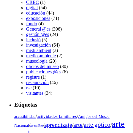
CREC
(1)
digital
(54)
educación
(44)
exposiciones
(71)
fondo
(4)
General @es
(396)
gestión @es
(24)
inclusió
(5)
investigación
(64)
medi ambient
(3)
medio ambiente
(2)
museología
(20)
oficios del museo
(30)
publicaciones @es
(6)
registre
(1)
restauración
(46)
rsc
(10)
visitantes
(34)
Etiquetas
/
actividades familiares
/
accesibilidad
Amigos del Museu
arte
arte gótico
aprendizaje
arte
/
/
/
/
/
Nacional
apps @es