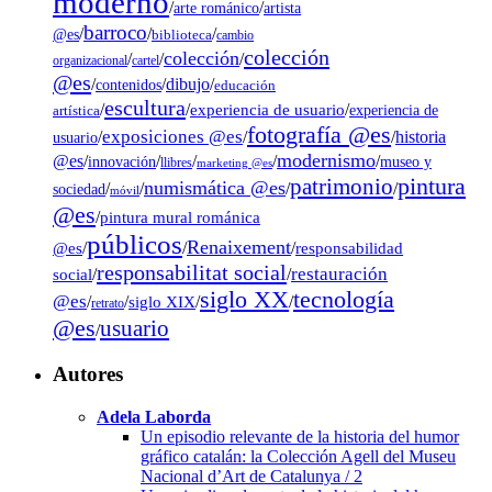
moderno
/
/
artista
arte románico
barroco
/
/
/
@es
biblioteca
cambio
colección
colección
/
/
/
organizacional
cartel
@es
dibujo
/
/
/
contenidos
educación
escultura
/
/
experiencia de usuario
/
experiencia de
artística
fotografía @es
exposiciones @es
/
/
/
historia
usuario
modernismo
@es
/
/
/
/
/
museo y
innovación
llibres
marketing @es
pintura
patrimonio
numismática @es
/
/
/
/
sociedad
móvil
@es
/
pintura mural románica
públicos
Renaixement
@es
/
/
/
responsabilidad
responsabilitat social
restauración
social
/
/
tecnología
siglo XX
@es
/
/
siglo XIX
/
/
retrato
@es
usuario
/
Autores
Adela Laborda
Un episodio relevante de la historia del humor
gráfico catalán: la Colección Agell del Museu
Nacional d’Art de Catalunya / 2