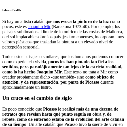
Eduard Vallès
Si hay un artista catalán que
nos evoca la pintura de la luz
como
pocos, este es
Joaquim Mir
(Barcelona 1973-40). Por ejemplo, los
paisajes sublimados al límite de lo onírico de las costas de Mallorca,
o el sol implacable sobre los paisajes tarraconenses, incorporan unos
valores plásticos que trasladan la pintura a un elevado nivel de
percepción sensorial.
Todos estos paisajes o similares, que los humanos podemos conocer
como experiencia vivida,
pocos los han pintado tan fiel a los
sentidos, pero paradójicamente tan lejos de la estricta realidad,
como lo ha hecho Joaquim Mir
. Este texto no trata a Mir como
creador propiamente dicho -que también- sino
como objeto de
atención, y de representación, por parte de Picasso
durante
aproximadamente un lustro.
Un cruce en el cambio de siglo
Es poco conocido que
Picasso le realizó más de una decena de
retratos que revelan hasta qué punto seguía su obra y, de
rebote, como de enterado estaba de la evolución del arte catalán
de su tiempo
. Un arte catalán que Picasso tuvo la suerte de vivir en