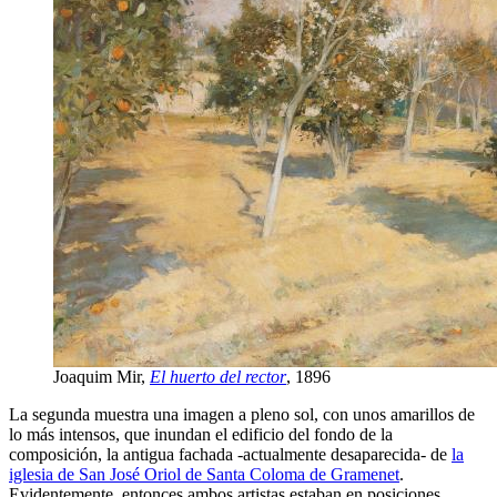
Joaquim Mir,
El huerto del rector
, 1896
La segunda muestra una imagen a pleno sol, con unos amarillos de
lo más intensos, que inundan el edificio del fondo de la
composición, la antigua fachada -actualmente desaparecida- de
la
iglesia de San José Oriol de Santa Coloma de Gramenet
.
Evidentemente, entonces ambos artistas estaban en posiciones