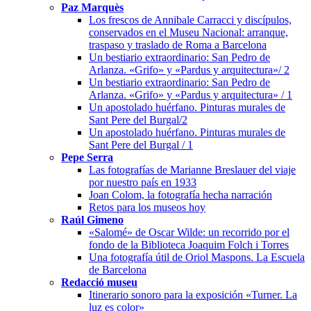
Paz Marquès
Los frescos de Annibale Carracci y discípulos,
conservados en el Museu Nacional: arranque,
traspaso y traslado de Roma a Barcelona
Un bestiario extraordinario: San Pedro de
Arlanza. «Grifo» y «Pardus y arquitectura»/ 2
Un bestiario extraordinario: San Pedro de
Arlanza. «Grifo» y «Pardus y arquitectura» / 1
Un apostolado huérfano. Pinturas murales de
Sant Pere del Burgal/2
Un apostolado huérfano. Pinturas murales de
Sant Pere del Burgal / 1
Pepe Serra
Las fotografías de Marianne Breslauer del viaje
por nuestro país en 1933
Joan Colom, la fotografía hecha narración
Retos para los museos hoy
Raúl Gimeno
«Salomé» de Oscar Wilde: un recorrido por el
fondo de la Biblioteca Joaquim Folch i Torres
Una fotografía útil de Oriol Maspons. La Escuela
de Barcelona
Redacció museu
Itinerario sonoro para la exposición «Turner. La
luz es color»