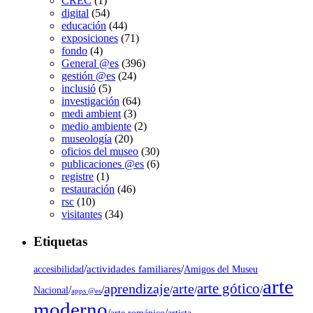
CREC
(1)
digital
(54)
educación
(44)
exposiciones
(71)
fondo
(4)
General @es
(396)
gestión @es
(24)
inclusió
(5)
investigación
(64)
medi ambient
(3)
medio ambiente
(2)
museología
(20)
oficios del museo
(30)
publicaciones @es
(6)
registre
(1)
restauración
(46)
rsc
(10)
visitantes
(34)
Etiquetas
/
actividades familiares
/
accesibilidad
Amigos del Museu
arte
arte gótico
aprendizaje
arte
/
/
/
/
/
Nacional
apps @es
moderno
/
/
artista