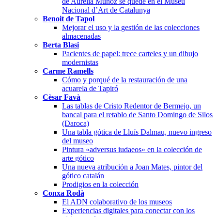
de Aurèlia Muñoz se quede en el Museu
Nacional d’Art de Catalunya
Benoit de Tapol
Mejorar el uso y la gestión de las colecciones
almacenadas
Berta Blasi
Pacientes de papel: trece carteles y un dibujo
modernistas
Carme Ramells
Cómo y porqué de la restauración de una
acuarela de Tapiró
Cèsar Favà
Las tablas de Cristo Redentor de Bermejo, un
bancal para el retablo de Santo Domingo de Silos
(Daroca)
Una tabla gótica de Lluís Dalmau, nuevo ingreso
del museo
Pintura «adversus iudaeos» en la colección de
arte gótico
Una nueva atribución a Joan Mates, pintor del
gótico catalán
Prodigios en la colección
Conxa Rodà
El ADN colaborativo de los museos
Experiencias digitales para conectar con los