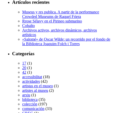
Artículos recientes
Museus y res publica. A partir de la performance
Crowded Museums de Raquel Friera
Rrose Sélavy en el Pirineo submarino
Cobalto
Archivos activos, archivos dinámicos, archivos
artísticos
«Salomé» de Oscar Wilde: un recorrido por el fondo de
la Biblioteca Joaquim Folch i Torres
Categorías
17
(1)
20
(1)
42
(1)
accessibilitat
(18)
actividades
(42)
artistas en el museo
(1)
artistes al museu
(2)
arxiu
(1)
biblioteca
(35)
colección
(197)
comunicación
(33)