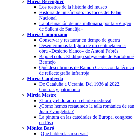
Mireia Berenguer
Los rostros de la historia del museo
Historia de un símbolo: los focos del Palau
Nacional
La obstinación de una millonaria por la «Virgen
de Sallent de Sanaüja»
Mireia Campuzano
Conservar y restaurar en tiempo de guerra
Desenterramos la figura de un centinela en la
obra «Desierto blanco» de Antoni Fabrés
Bajo el color. El dibujo subyacente de Bartolomé
Bermejo
Qué descubrimos de Ramon Casas con la técnica
de reflectografía infrarroja
Mireia Capdevila
De Cataluña a Ucrania. Del 1936 al 2022.
Guerras y patrimonio
Mireia Mestre
El oro y el dorado en el arte medieval
¿Cómo hemos restaurado la talla románica de san
Juan Evangelista?
La pintura en las catedrales de Europa, congreso
en Pisa
Mónica Baró
¡Que hablen las reservas!