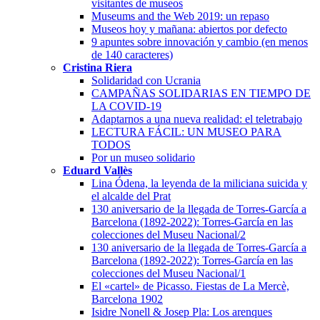
visitantes de museos
Museums and the Web 2019: un repaso
Museos hoy y mañana: abiertos por defecto
9 apuntes sobre innovación y cambio (en menos
de 140 caracteres)
Cristina Riera
Solidaridad con Ucrania
CAMPAÑAS SOLIDARIAS EN TIEMPO DE
LA COVID-19
Adaptarnos a una nueva realidad: el teletrabajo
LECTURA FÁCIL: UN MUSEO PARA
TODOS
Por un museo solidario
Eduard Vallès
Lina Ódena, la leyenda de la miliciana suicida y
el alcalde del Prat
130 aniversario de la llegada de Torres-García a
Barcelona (1892-2022): Torres-García en las
colecciones del Museu Nacional/2
130 aniversario de la llegada de Torres-García a
Barcelona (1892-2022): Torres-García en las
colecciones del Museu Nacional/1
El «cartel» de Picasso. Fiestas de La Mercè,
Barcelona 1902
Isidre Nonell & Josep Pla: Los arenques