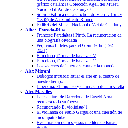
gráfico catalán: la Colección Agell del Museu
Nacional d’Art de Catalunya / 1
Sobre «Fábrica de salchichon de Vich J. Torra»
(1896) de Alexandre de Riquer
Exlibris del Museu Nacional d’Art de Catalunya
Albert Estrada-Rius
Francesc Paradaltas i Pintó. La recuperación de
una biografía olvidada
Pequeños billetes para el Gran Berlín (1921-
2021)
Barcelona, fábrica de balanzas /2
Barcelona, fábrica de balanzas / 1
Los secretos de la tercera cara de la moneda
Àlex Mitrani
Diálogos intrusos: situar el arte en el centro de
nuestro tiempo
Liberxina: El impulso y el impacto de la revuelta
Àlex Masalles
La escultura de Barcelona de Eusebi Arnau
recupera toda su fuerza
Recuperando El violinista/ 1
El violinista de Pablo Gargallo: una cuestión de
incompatibilidad
Restauración de tres yesos inéditos de Ismael
Smith