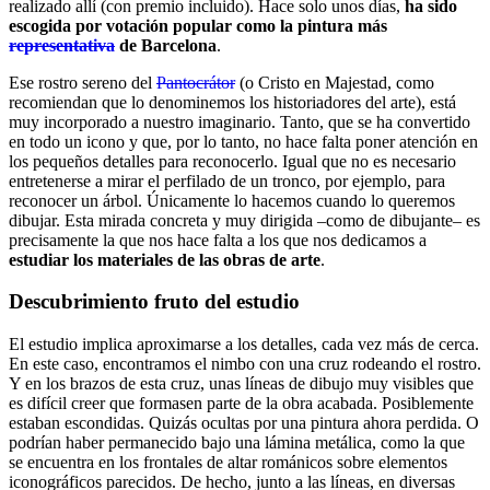
realizado allí (con premio incluido). Hace solo unos días,
ha sido
escogida por votación popular como la pintura más
representativa
de Barcelona
.
Ese rostro sereno del
Pantocrátor
(o Cristo en Majestad, como
recomiendan que lo denominemos los historiadores del arte), está
muy incorporado a nuestro imaginario. Tanto, que se ha convertido
en todo un icono y que, por lo tanto, no hace falta poner atención en
los pequeños detalles para reconocerlo. Igual que no es necesario
entretenerse a mirar el perfilado de un tronco, por ejemplo, para
reconocer un árbol. Únicamente lo hacemos cuando lo queremos
dibujar. Esta mirada concreta y muy dirigida –como de dibujante– es
precisamente la que nos hace falta a los que nos dedicamos a
estudiar los materiales de las obras de arte
.
Descubrimiento fruto del estudio
El estudio implica aproximarse a los detalles, cada vez más de cerca.
En este caso, encontramos el nimbo con una cruz rodeando el rostro.
Y en los brazos de esta cruz, unas líneas de dibujo muy visibles que
es difícil creer que formasen parte de la obra acabada. Posiblemente
estaban escondidas. Quizás ocultas por una pintura ahora perdida. O
podrían haber permanecido bajo una lámina metálica, como la que
se encuentra en los frontales de altar románicos sobre elementos
iconográficos parecidos. De hecho, junto a las líneas, en diversas