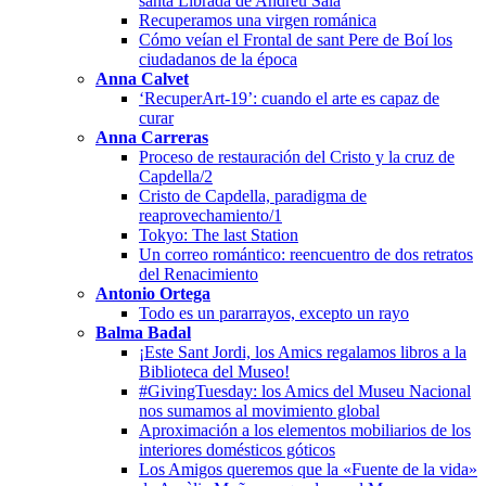
santa Librada de Andreu Sala
Recuperamos una virgen románica
Cómo veían el Frontal de sant Pere de Boí los
ciudadanos de la época
Anna Calvet
‘RecuperArt-19’: cuando el arte es capaz de
curar
Anna Carreras
Proceso de restauración del Cristo y la cruz de
Capdella/2
Cristo de Capdella, paradigma de
reaprovechamiento/1
Tokyo: The last Station
Un correo romántico: reencuentro de dos retratos
del Renacimiento
Antonio Ortega
Todo es un pararrayos, excepto un rayo
Balma Badal
¡Este Sant Jordi, los Amics regalamos libros a la
Biblioteca del Museo!
#GivingTuesday: los Amics del Museu Nacional
nos sumamos al movimiento global
Aproximación a los elementos mobiliarios de los
interiores domésticos góticos
Los Amigos queremos que la «Fuente de la vida»