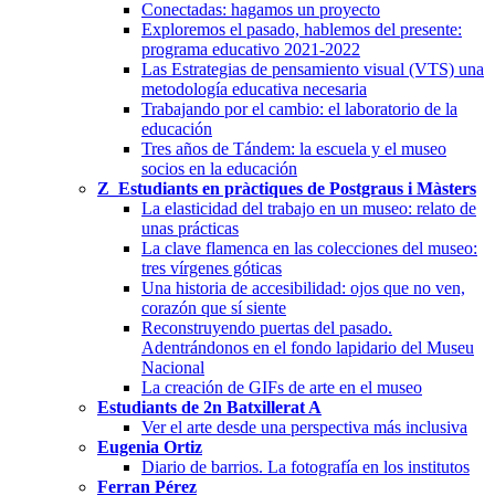
Conectadas: hagamos un proyecto
Exploremos el pasado, hablemos del presente:
programa educativo 2021-2022
Las Estrategias de pensamiento visual (VTS) una
metodología educativa necesaria
Trabajando por el cambio: el laboratorio de la
educación
Tres años de Tándem: la escuela y el museo
socios en la educación
Z_Estudiants en pràctiques de Postgraus i Màsters
La elasticidad del trabajo en un museo: relato de
unas prácticas
La clave flamenca en las colecciones del museo:
tres vírgenes góticas
Una historia de accesibilidad: ojos que no ven,
corazón que sí siente
Reconstruyendo puertas del pasado.
Adentrándonos en el fondo lapidario del Museu
Nacional
La creación de GIFs de arte en el museo
Estudiants de 2n Batxillerat A
Ver el arte desde una perspectiva más inclusiva
Eugenia Ortiz
Diario de barrios. La fotografía en los institutos
Ferran Pérez