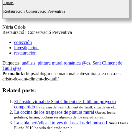
+ posts
Restauració i Conservació Preventiva
Núria Oriols
Restauració i Conservació Preventiva
colección
investigación
restauración
Etiquetas:
análisis
,
pintura mural románica @es
,
Sant Climent de
Taüll @es
Permalink:
https://blog.museunacional.cat/es/mirar-de-cerca-el-
cristo-de-sant-climent-de-taull/
Related posts:
El ábside virtual de Sant Climent de Taüll: un proyecto
compartido
La iglesia de Sant Climent de Taüll, situada en el...
La cocina de los traspasos de pintura mural
Queso, leche,
gelatina, harina, podrían ser algunos de los ingredientes...
La tabla periódica a través de las salas del museo I
Núria Oriols
El año 2019 ha sido declarado por la...