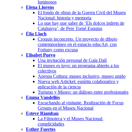
luminosos
Elena Llorens
El fondo de obras de la Guerra Civil del Museu
Nacional: historia y memoria
Lo que hay que saber de ‘Els dolços indrets de
Catalunya’, de Pere Torné Esquius
Èlia Llach
Croquis inconcreto. Un proyecto de dibujo
contemporáneo en el espacio educArt, con
Fortuny como excusa
Elisabet Pueyo
Una invitación personal de Gala Dalí
El museo es tuyo: un programa abierto a los
colectivos
Apropa Cultura: museo inclusivo, museo unido
Nueva web Articket: espíritu colaborativo y
aplicación de la ciencia
Turismo y Museo: un diálogo entre profesionales
Emma Vandellós
Escuchando al visitante. Realización de Focus
Groups en el Museu Nacional
Esteve Riambau
La Filmoteca y el Museo Nacional:
complicidades
Esther Fuertes