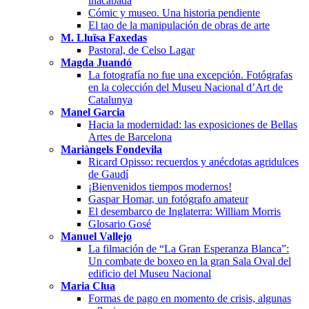
inacabada
Cómic y museo. Una historia pendiente
El tao de la manipulación de obras de arte
M. Lluïsa Faxedas
Pastoral, de Celso Lagar
Magda Juandó
La fotografía no fue una excepción. Fotógrafas
en la colección del Museu Nacional d’Art de
Catalunya
Manel Garcia
Hacia la modernidad: las exposiciones de Bellas
Artes de Barcelona
Mariàngels Fondevila
Ricard Opisso: recuerdos y anécdotas agridulces
de Gaudí
¡Bienvenidos tiempos modernos!
Gaspar Homar, un fotógrafo amateur
El desembarco de Inglaterra: William Morris
Glosario Gosé
Manuel Vallejo
La filmación de “La Gran Esperanza Blanca”:
Un combate de boxeo en la gran Sala Oval del
edificio del Museu Nacional
Maria Clua
Formas de pago en momento de crisis, algunas