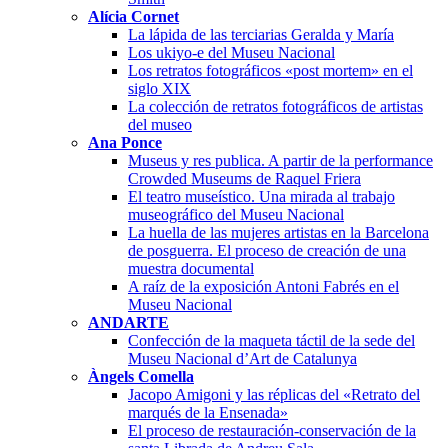
Alícia Cornet
La lápida de las terciarias Geralda y María
Los ukiyo-e del Museu Nacional
Los retratos fotográficos «post mortem» en el
siglo XIX
La colección de retratos fotográficos de artistas
del museo
Ana Ponce
Museus y res publica. A partir de la performance
Crowded Museums de Raquel Friera
El teatro museístico. Una mirada al trabajo
museográfico del Museu Nacional
La huella de las mujeres artistas en la Barcelona
de posguerra. El proceso de creación de una
muestra documental
A raíz de la exposición Antoni Fabrés en el
Museu Nacional
ANDARTE
Confección de la maqueta táctil de la sede del
Museu Nacional d’Art de Catalunya
Àngels Comella
Jacopo Amigoni y las réplicas del «Retrato del
marqués de la Ensenada»
El proceso de restauración-conservación de la