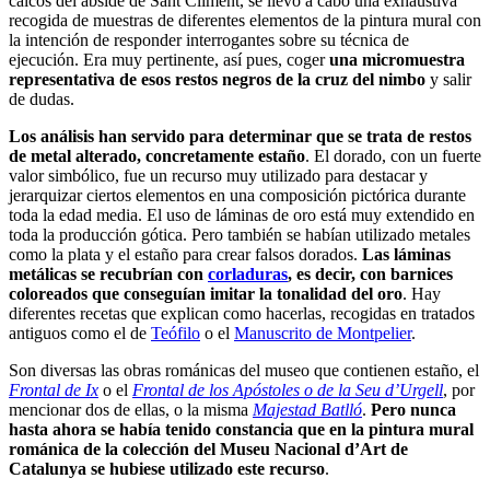
calcos del ábside de Sant Climent, se llevó a cabo una exhaustiva
recogida de muestras de diferentes elementos de la pintura mural con
la intención de responder interrogantes sobre su técnica de
ejecución. Era muy pertinente, así pues, coger
una micromuestra
representativa de esos restos negros de la cruz del nimbo
y salir
de dudas.
Los análisis han servido para determinar que se trata de restos
de metal alterado, concretamente estaño
. El dorado, con un fuerte
valor simbólico, fue un recurso muy utilizado para destacar y
jerarquizar ciertos elementos en una composición pictórica durante
toda la edad media. El uso de láminas de oro está muy extendido en
toda la producción gótica. Pero también se habían utilizado metales
como la plata y el estaño para crear falsos dorados.
Las láminas
metálicas se recubrían con
corladuras
, es decir, con barnices
coloreados que conseguían imitar la tonalidad del oro
. Hay
diferentes recetas que explican como hacerlas, recogidas en tratados
antiguos como el de
Teófilo
o el
Manuscrito de Montpelier
.
Son diversas las obras románicas del museo que contienen estaño, el
Frontal de Ix
o el
Frontal de los Apóstoles o de la Seu d’Urgell
, por
mencionar dos de ellas, o la misma
Majestad Batlló
.
Pero nunca
hasta ahora se había tenido constancia que en la pintura mural
románica de la colección del Museu Nacional d’Art de
Catalunya se hubiese utilizado este recurso
.