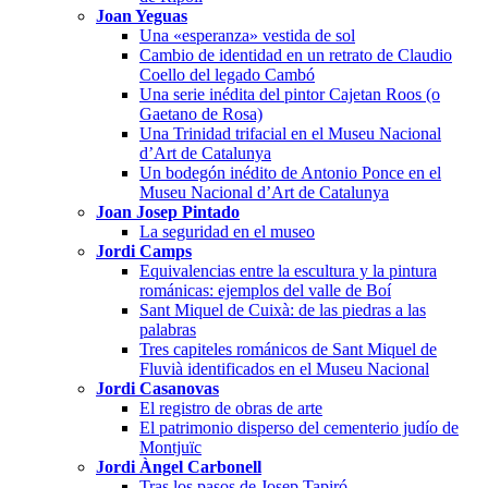
Joan Yeguas
Una «esperanza» vestida de sol
Cambio de identidad en un retrato de Claudio
Coello del legado Cambó
Una serie inédita del pintor Cajetan Roos (o
Gaetano de Rosa)
Una Trinidad trifacial en el Museu Nacional
d’Art de Catalunya
Un bodegón inédito de Antonio Ponce en el
Museu Nacional d’Art de Catalunya
Joan Josep Pintado
La seguridad en el museo
Jordi Camps
Equivalencias entre la escultura y la pintura
románicas: ejemplos del valle de Boí
Sant Miquel de Cuixà: de las piedras a las
palabras
Tres capiteles románicos de Sant Miquel de
Fluvià identificados en el Museu Nacional
Jordi Casanovas
El registro de obras de arte
El patrimonio disperso del cementerio judío de
Montjuïc
Jordi Àngel Carbonell
Tras los pasos de Josep Tapiró