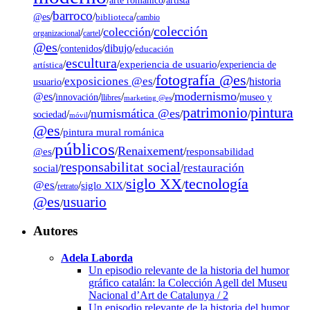
arte románico
barroco
/
/
/
@es
biblioteca
cambio
colección
colección
/
/
/
organizacional
cartel
@es
dibujo
/
/
/
contenidos
educación
escultura
/
/
experiencia de usuario
/
experiencia de
artística
fotografía @es
exposiciones @es
/
/
/
historia
usuario
modernismo
@es
/
/
/
/
/
museo y
innovación
llibres
marketing @es
pintura
patrimonio
numismática @es
/
/
/
/
sociedad
móvil
@es
/
pintura mural románica
públicos
Renaixement
@es
/
/
/
responsabilidad
responsabilitat social
restauración
social
/
/
tecnología
siglo XX
@es
/
/
siglo XIX
/
/
retrato
@es
usuario
/
Autores
Adela Laborda
Un episodio relevante de la historia del humor
gráfico catalán: la Colección Agell del Museu
Nacional d’Art de Catalunya / 2
Un episodio relevante de la historia del humor