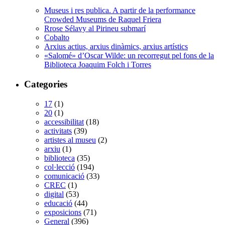
Museus i res publica. A partir de la performance
Crowded Museums de Raquel Friera
Rrose Sélavy al Pirineu submarí
Cobalto
Arxius actius, arxius dinàmics, arxius artístics
«Salomé» d’Oscar Wilde: un recorregut pel fons de la
Biblioteca Joaquim Folch i Torres
Categories
17
(1)
20
(1)
accessibilitat
(18)
activitats
(39)
artistes al museu
(2)
arxiu
(1)
biblioteca
(35)
col·lecció
(194)
comunicació
(33)
CREC
(1)
digital
(53)
educació
(44)
exposicions
(71)
General
(396)