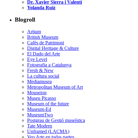
Dr. Xavier Sierra i Valentí
Yolanda Ruiz
Blogroll
Artium
British Museum
Cafès de Patrimoni
Digital Heritage & Culture
El Dado del Arte
Eye Level
Fotografia a Catalunya
Fresh & New
La cultura social
Mediamusea
Metropolitan Museum of Art
Mouseion
Museu Picasso
Museum of the future
Museum-Ed
MuseumTwo
Postgrau de Gestió museística
Tate Modern
Unframed (LACMA)
Veo Arte en todas partes