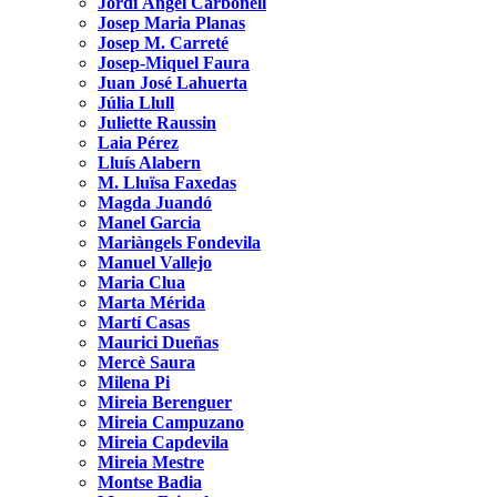
Jordi Àngel Carbonell
Josep Maria Planas
Josep M. Carreté
Josep-Miquel Faura
Juan José Lahuerta
Júlia Llull
Juliette Raussin
Laia Pérez
Lluís Alabern
M. Lluïsa Faxedas
Magda Juandó
Manel Garcia
Mariàngels Fondevila
Manuel Vallejo
Maria Clua
Marta Mérida
Martí Casas
Maurici Dueñas
Mercè Saura
Milena Pi
Mireia Berenguer
Mireia Campuzano
Mireia Capdevila
Mireia Mestre
Montse Badia