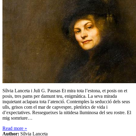
Sílvia Lanceta i Juli G. Pausas Et mira tota l’estona, et posis on et
posis, tres pams per damunt teu, enigmàtica. La seva mirada
inquietant aclapara tota l’atenció. Contemples la seducció dels seus
ulls, grisos com el mar de capvespre, pletòrics de vida i
d’expectatives. Ressegueixes la nitidesa lluminosa del seu rostre. El
mig somriure…
Read more
»
Author:
Sílvia Lanceta