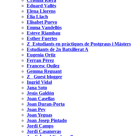
Cristina Riera
Eduard Vallès
Elena Llorens
Èlia Llach
Elisabet Pueyo
Emma Vandellós
Esteve Riambau
Esther Fuertes
Z_Estudiants en pràctiques de Postgraus i Màsters
Estudiants de 2n Batxillerat A
Eugenia Ortiz
Ferran Pérez
Francesc Quílez
Gemma Reguant
Z_ Guest blogger
Ingrid Vidal
Jana Soto
Jesús Galdón
Joan Casellas
Joan Duran-Porta
Joan Pey
Joan Yeguas
Joan Josep Pintado
Jordi Camps
Jordi Casanovas