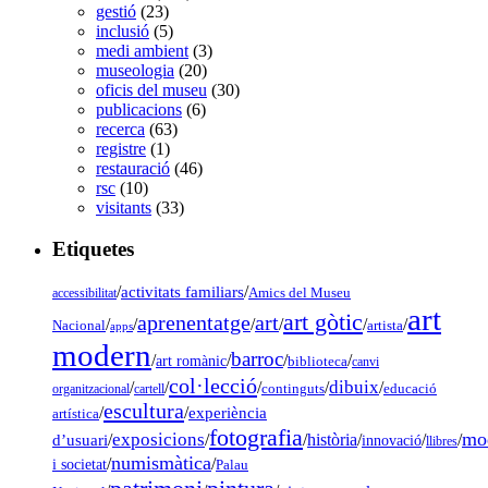
gestió
(23)
inclusió
(5)
medi ambient
(3)
museologia
(20)
oficis del museu
(30)
publicacions
(6)
recerca
(63)
registre
(1)
restauració
(46)
rsc
(10)
visitants
(33)
Etiquetes
/
activitats familiars
/
accessibilitat
Amics del Museu
art
art gòtic
aprenentatge
art
/
/
/
/
/
/
Nacional
artista
apps
modern
barroc
/
/
/
/
art romànic
biblioteca
canvi
col·lecció
dibuix
/
/
/
/
/
organitzacional
cartell
continguts
educació
escultura
/
/
experiència
artística
fotografia
mo
exposicions
d’usuari
/
/
/
història
/
/
/
innovació
llibres
numismàtica
/
/
i societat
Palau