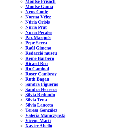
Montse Frisach
Montse Gumà
Neus Conte
Norma Vélez
Núria Oriols
Núria Prat
Núria Perales
Paz Marquès
Pepe Serra
Raúl Gimeno
Redacció museu
Reme Barbero
Ricard Bru
Ro Caminal
Roser Cambray
Ruth Bagan
Sandra Figueras
Sandra Herrera
Sílvia Redondo
Sílvia Tena
Sílvia Lanceta
Teresa González
Valeria Mamczynski
Vicenç Martí
Xavier Abelló