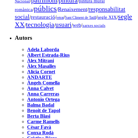
pintura
patrimoni
/
/
/
pintura mural
Nacional
públics
responsabilitat
Renaixement
romànica
/
/
/
segle
social
restauració
/
/
/
/
segle XIX
/
retrat
Sant Climent de Taüll
tecnologia
XX
usuari
/
/
/
web
/
xarxes socials
Autors
Adela Laborda
Albert Estrada-Rius
Àlex Mitrani
Àlex Masalles
Alícia Cornet
ANDARTE
Àngels Comella
Anna Calvet
Anna Carreras
Antonio Ortega
Balma Badal
Benoit de Tapol
Berta Blasi
Carme Ramells
Cèsar Favà
Conxa Rodà