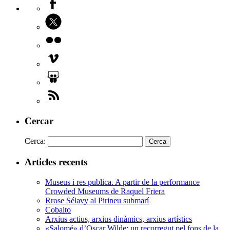
Cercar
Cerca:
Articles recents
Museus i res publica. A partir de la performance
Crowded Museums de Raquel Friera
Rrose Sélavy al Pirineu submarí
Cobalto
Arxius actius, arxius dinàmics, arxius artístics
«Salomé» d’Oscar Wilde: un recorregut pel fons de la