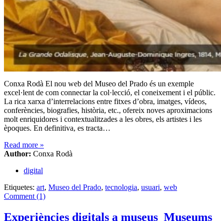
Conxa Rodà El nou web del Museo del Prado és un exemple
excel·lent de com connectar la col·lecció, el coneixement i el públic.
La rica xarxa d’interrelacions entre fitxes d’obra, imatges, vídeos,
conferències, biografies, història, etc., ofereix noves aproximacions
molt enriquidores i contextualitzades a les obres, els artistes i les
èpoques. En definitiva, es tracta…
Read more
»
Author:
Conxa Rodà
digital
Etiquetes:
art
,
Museo del Prado
,
tecnologia
,
usuari
,
web
Comment (1)
Experiències digitals a museus_Museums