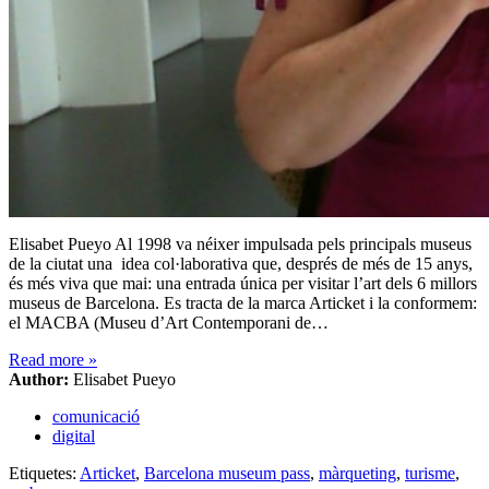
Elisabet Pueyo Al 1998 va néixer impulsada pels principals museus
de la ciutat una idea col·laborativa que, després de més de 15 anys,
és més viva que mai: una entrada única per visitar l’art dels 6 millors
museus de Barcelona. Es tracta de la marca Articket i la conformem:
el MACBA (Museu d’Art Contemporani de…
Read more
»
Author:
Elisabet Pueyo
comunicació
digital
Etiquetes:
Articket
,
Barcelona museum pass
,
màrqueting
,
turisme
,