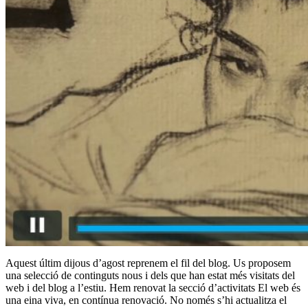
Aquest últim dijous d’agost reprenem el fil del blog. Us proposem
una selecció de continguts nous i dels que han estat més visitats del
web i del blog a l’estiu. Hem renovat la secció d’activitats El web és
una eina viva, en contínua renovació. No només s’hi actualitza el