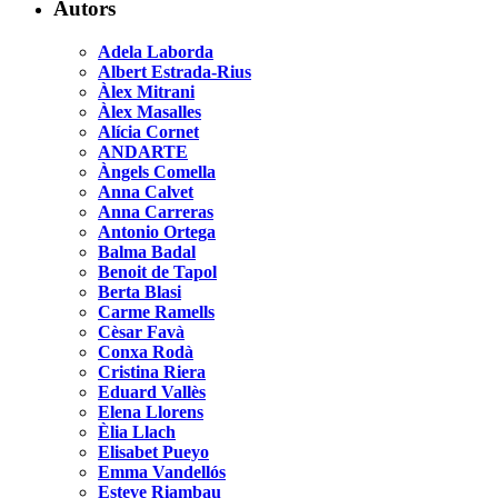
Autors
Adela Laborda
Albert Estrada-Rius
Àlex Mitrani
Àlex Masalles
Alícia Cornet
ANDARTE
Àngels Comella
Anna Calvet
Anna Carreras
Antonio Ortega
Balma Badal
Benoit de Tapol
Berta Blasi
Carme Ramells
Cèsar Favà
Conxa Rodà
Cristina Riera
Eduard Vallès
Elena Llorens
Èlia Llach
Elisabet Pueyo
Emma Vandellós
Esteve Riambau