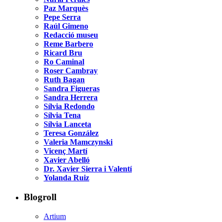
Paz Marquès
Pepe Serra
Raúl Gimeno
Redacció museu
Reme Barbero
Ricard Bru
Ro Caminal
Roser Cambray
Ruth Bagan
Sandra Figueras
Sandra Herrera
Sílvia Redondo
Sílvia Tena
Sílvia Lanceta
Teresa González
Valeria Mamczynski
Vicenç Martí
Xavier Abelló
Dr. Xavier Sierra i Valentí
Yolanda Ruiz
Blogroll
Artium