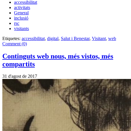
accessibilitat
activitats
General
inclusió
rsc
visitants
Etiquetes:
accessibilitat
,
digital
,
Salut i Benestar
,
Visitant
,
web
Comment (0)
Continguts web nous, més vistos, més
compartits
31 d'agost de 2017