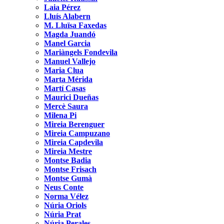
Laia Pérez
Lluís Alabern
M. Lluïsa Faxedas
Magda Juandó
Manel Garcia
Mariàngels Fondevila
Manuel Vallejo
Maria Clua
Marta Mérida
Martí Casas
Maurici Dueñas
Mercè Saura
Milena Pi
Mireia Berenguer
Mireia Campuzano
Mireia Capdevila
Mireia Mestre
Montse Badia
Montse Frisach
Montse Gumà
Neus Conte
Norma Vélez
Núria Oriols
Núria Prat
Núria Perales