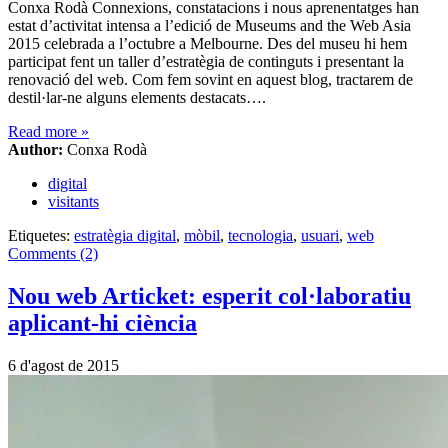
Conxa Rodà Connexions, constatacions i nous aprenentatges han
estat d’activitat intensa a l’edició de Museums and the Web Asia
2015 celebrada a l’octubre a Melbourne. Des del museu hi hem
participat fent un taller d’estratègia de continguts i presentant la
renovació del web. Com fem sovint en aquest blog, tractarem de
destil·lar-ne alguns elements destacats….
Read more
»
Author:
Conxa Rodà
digital
visitants
Etiquetes:
estratègia digital
,
mòbil
,
tecnologia
,
usuari
,
web
Comments (2)
Nou web Articket: esperit col·laboratiu
aplicant-hi ciència
6 d'agost de 2015