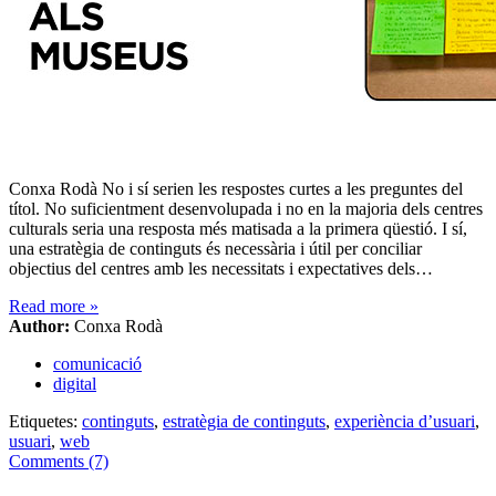
Conxa Rodà No i sí serien les respostes curtes a les preguntes del
títol. No suficientment desenvolupada i no en la majoria dels centres
culturals seria una resposta més matisada a la primera qüestió. I sí,
una estratègia de continguts és necessària i útil per conciliar
objectius del centres amb les necessitats i expectatives dels…
Read more
»
Author:
Conxa Rodà
comunicació
digital
Etiquetes:
continguts
,
estratègia de continguts
,
experiència d’usuari
,
usuari
,
web
Comments (7)