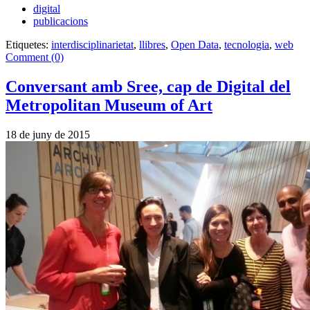
digital
publicacions
Etiquetes:
interdisciplinarietat
,
llibres
,
Open Data
,
tecnologia
,
web
Comment (0)
Conversant amb Sree, cap de Digital del
Metropolitan Museum of Art
18 de juny de 2015