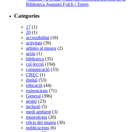
Biblioteca Joaquim Folch i Torres
Categories
17
(1)
20
(1)
accessibilitat
(18)
activitats
(39)
artistes al museu
(2)
arxiu
(1)
biblioteca
(35)
col·lecció
(194)
comunicació
(33)
CREC
(1)
digital
(53)
educació
(44)
exposicions
(71)
General
(396)
gestió
(23)
inclusió
(5)
medi ambient
(3)
museologia
(20)
oficis del museu
(30)
publicacions
(6)