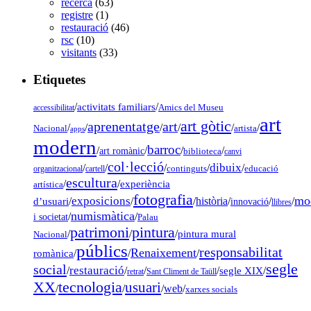
recerca
(63)
registre
(1)
restauració
(46)
rsc
(10)
visitants
(33)
Etiquetes
/
activitats familiars
/
accessibilitat
Amics del Museu
art
art gòtic
aprenentatge
art
/
/
/
/
/
/
Nacional
artista
apps
modern
barroc
/
/
/
/
art romànic
biblioteca
canvi
col·lecció
dibuix
/
/
/
/
/
organitzacional
cartell
continguts
educació
escultura
/
/
experiència
artística
fotografia
mo
exposicions
d’usuari
/
/
/
història
/
/
/
innovació
llibres
numismàtica
/
/
i societat
Palau
pintura
patrimoni
/
/
/
pintura mural
Nacional
públics
responsabilitat
Renaixement
romànica
/
/
/
segle
social
restauració
/
/
/
/
segle XIX
/
retrat
Sant Climent de Taüll
tecnologia
XX
usuari
/
/
/
web
/
xarxes socials