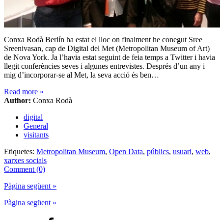
Conxa Rodà Berlín ha estat el lloc on finalment he conegut Sree
Sreenivasan, cap de Digital del Met (Metropolitan Museum of Art)
de Nova York. Ja l’havia estat seguint de feia temps a Twitter i havia
llegit conferències seves i algunes entrevistes. Després d’un any i
mig d’incorporar-se al Met, la seva acció és ben…
Read more
»
Author:
Conxa Rodà
digital
General
visitants
Etiquetes:
Metropolitan Museum
,
Open Data
,
públics
,
usuari
,
web
,
xarxes socials
Comment (0)
Pàgina següent »
Pàgina següent »