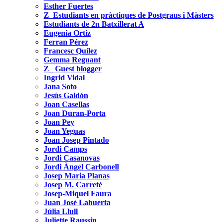
Esther Fuertes
Z_Estudiants en pràctiques de Postgraus i Màsters
Estudiants de 2n Batxillerat A
Eugenia Ortiz
Ferran Pérez
Francesc Quílez
Gemma Reguant
Z_ Guest blogger
Ingrid Vidal
Jana Soto
Jesús Galdón
Joan Casellas
Joan Duran-Porta
Joan Pey
Joan Yeguas
Joan Josep Pintado
Jordi Camps
Jordi Casanovas
Jordi Àngel Carbonell
Josep Maria Planas
Josep M. Carreté
Josep-Miquel Faura
Juan José Lahuerta
Júlia Llull
Juliette Raussin