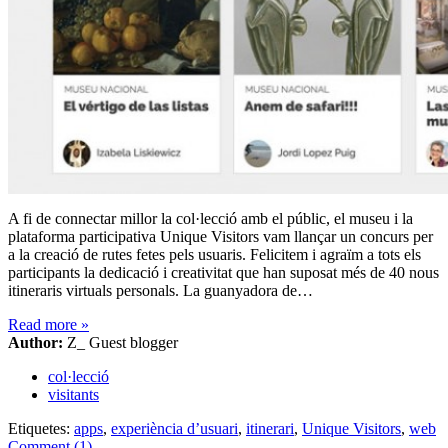
A fi de connectar millor la col·lecció amb el públic, el museu i la
plataforma participativa Unique Visitors vam llançar un concurs per
a la creació de rutes fetes pels usuaris. Felicitem i agraïm a tots els
participants la dedicació i creativitat que han suposat més de 40 nous
itineraris virtuals personals. La guanyadora de…
Read more
»
Author:
Z_ Guest blogger
col·lecció
visitants
Etiquetes:
apps
,
experiència d’usuari
,
itinerari
,
Unique Visitors
,
web
Comment (1)