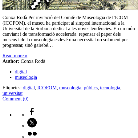
Conxa Rodà Per invitació del Comitè de Museologia de l’ICOM
(ICOFOM), el museu ha participat al simposi internacional a la
Universitat de la Sorbona dedicat a les noves tendències. En un món
canviant i de transformació accelerada, repensar el paper dels
museus i de la museologia esdevé una necessitat no solament per
progressar, sinó gairebé…
Read more
»
Author:
Conxa Rodà
digital
museologia
Etiquetes:
digital
,
ICOFOM
,
museologia
,
públics
,
tecnologia
,
universitat
Comment (0)