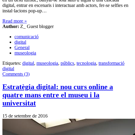
digital, entrar en escenaris i interactuar amb actors, fer-se selfies en
instal·lacions pop-up…
Read more
»
Author:
Z_ Guest blogger
comunicació
digital
General
museologia
Etiquetes:
digital
,
museologia
,
públics
,
tecnologia
,
transformació
digital
Comments (3)
Estratègia digital: nou curs online a
quatre mans entre el museu i la
universitat
15 de setembre de 2016