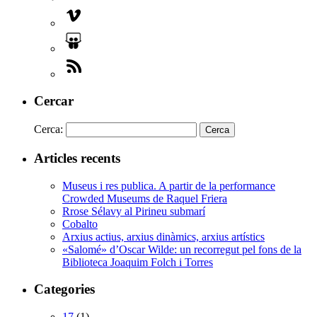
Cercar
Cerca:
Articles recents
Museus i res publica. A partir de la performance
Crowded Museums de Raquel Friera
Rrose Sélavy al Pirineu submarí
Cobalto
Arxius actius, arxius dinàmics, arxius artístics
«Salomé» d’Oscar Wilde: un recorregut pel fons de la
Biblioteca Joaquim Folch i Torres
Categories
17
(1)