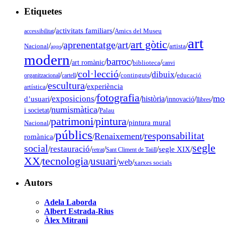
Etiquetes
/
activitats familiars
/
accessibilitat
Amics del Museu
art
art gòtic
aprenentatge
art
/
/
/
/
/
/
Nacional
artista
apps
modern
barroc
/
/
/
/
art romànic
biblioteca
canvi
col·lecció
dibuix
/
/
/
/
/
organitzacional
cartell
continguts
educació
escultura
/
/
experiència
artística
fotografia
mo
exposicions
d’usuari
/
/
/
història
/
/
/
innovació
llibres
numismàtica
/
/
i societat
Palau
pintura
patrimoni
/
/
/
pintura mural
Nacional
públics
responsabilitat
Renaixement
romànica
/
/
/
segle
social
restauració
/
/
/
/
segle XIX
/
retrat
Sant Climent de Taüll
tecnologia
XX
usuari
/
/
/
web
/
xarxes socials
Autors
Adela Laborda
Albert Estrada-Rius
Àlex Mitrani