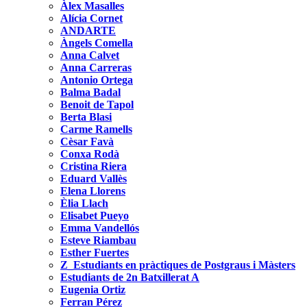
Àlex Masalles
Alícia Cornet
ANDARTE
Àngels Comella
Anna Calvet
Anna Carreras
Antonio Ortega
Balma Badal
Benoit de Tapol
Berta Blasi
Carme Ramells
Cèsar Favà
Conxa Rodà
Cristina Riera
Eduard Vallès
Elena Llorens
Èlia Llach
Elisabet Pueyo
Emma Vandellós
Esteve Riambau
Esther Fuertes
Z_Estudiants en pràctiques de Postgraus i Màsters
Estudiants de 2n Batxillerat A
Eugenia Ortiz
Ferran Pérez