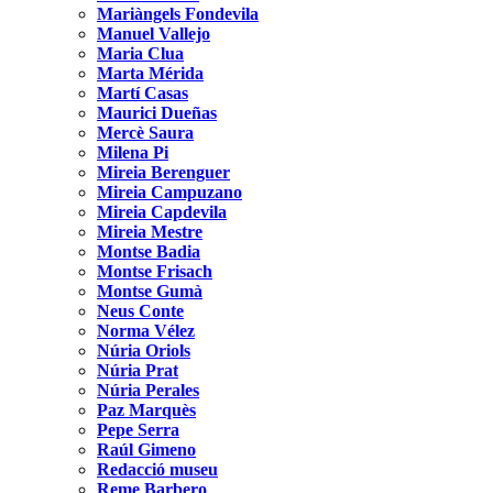
Mariàngels Fondevila
Manuel Vallejo
Maria Clua
Marta Mérida
Martí Casas
Maurici Dueñas
Mercè Saura
Milena Pi
Mireia Berenguer
Mireia Campuzano
Mireia Capdevila
Mireia Mestre
Montse Badia
Montse Frisach
Montse Gumà
Neus Conte
Norma Vélez
Núria Oriols
Núria Prat
Núria Perales
Paz Marquès
Pepe Serra
Raúl Gimeno
Redacció museu
Reme Barbero