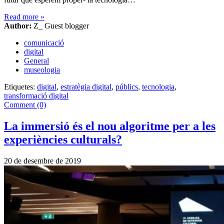
Read more
»
Author:
Z_ Guest blogger
comunicació
digital
General
museologia
Etiquetes:
digital
,
estratègia digital
,
públics
,
tecnologia
,
transformació digital
Comment (0)
La immersió és el nou algoritme per a les
experiències culturals?
20 de desembre de 2019