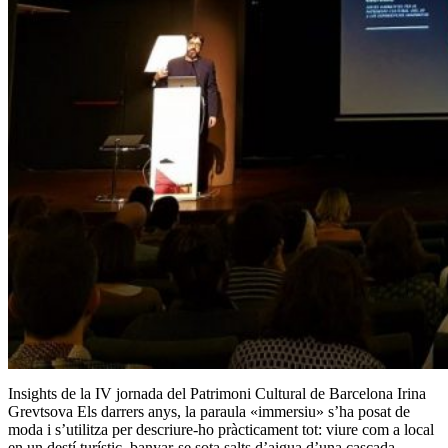
Insights de la IV jornada del Patrimoni Cultural de Barcelona Irina
Grevtsova Els darrers anys, la paraula «immersiu» s’ha posat de
moda i s’utilitza per descriure-ho pràcticament tot: viure com a local
en un destí turístic, banyar-se sota salts d’aigua d’una cascada