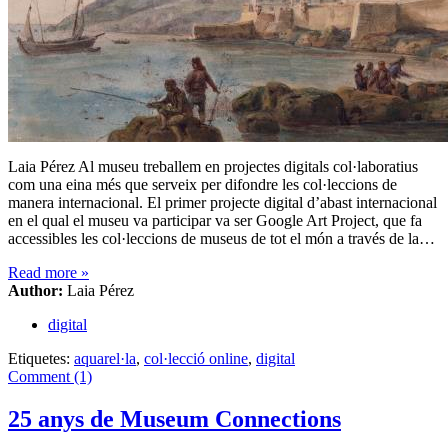
Laia Pérez Al museu treballem en projectes digitals col·laboratius
com una eina més que serveix per difondre les col·leccions de
manera internacional. El primer projecte digital d’abast internacional
en el qual el museu va participar va ser Google Art Project, que fa
accessibles les col·leccions de museus de tot el món a través de la…
Read more
»
Author:
Laia Pérez
digital
Etiquetes:
aquarel·la
,
col·lecció online
,
digital
Comment (1)
25 anys de Museum Connections