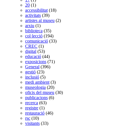
20
(1)
accessibilitat
(18)
activitats
(39)
artistes al museu
(2)
arxiu
(1)
biblioteca
(35)
col·lecció
(194)
comunicació
(33)
CREC
(1)
digital
(53)
educació
(44)
exposicions
(71)
General
(396)
gestió
(23)
inclusió
(5)
medi ambient
(3)
museologia
(20)
oficis del museu
(30)
publicacions
(6)
recerca
(63)
registre
(1)
restauració
(46)
rsc
(10)
visitants
(33)