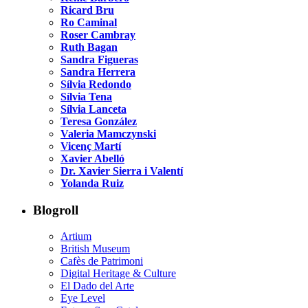
Ricard Bru
Ro Caminal
Roser Cambray
Ruth Bagan
Sandra Figueras
Sandra Herrera
Sílvia Redondo
Sílvia Tena
Sílvia Lanceta
Teresa González
Valeria Mamczynski
Vicenç Martí
Xavier Abelló
Dr. Xavier Sierra i Valentí
Yolanda Ruiz
Blogroll
Artium
British Museum
Cafès de Patrimoni
Digital Heritage & Culture
El Dado del Arte
Eye Level