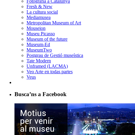
Fotografia a Catalunya
Fresh & New
La cultura social
Mediamusea
Metropolitan Museum of Art
Mouseion
Museu Picasso
Museum of the future
Museum-Ed
MuseumTwo
Postgrau de Gestió museística
Tate Modern
Unframed (LACMA)
Veo Arte en todas partes
Veus
Busca’ns a Facebook