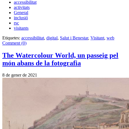
accessibilitat
activitats
General
inclusió
rsc
visitants
Etiquetes:
accessibilitat
,
digital
,
Salut i Benestar
,
Visitant
,
web
Comment (0)
The Watercolour World, un passeig pel
món abans de la fotografia
8 de gener de 2021