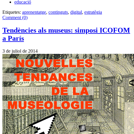
educació
Etiquetes:
aprenentatge
,
continguts
,
digital
,
estratègia
Comment (0)
Tendències als museus: simposi ICOFOM
a París
3 de juliol de 2014