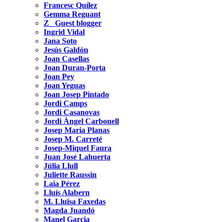
Francesc Quílez
Gemma Reguant
Z_ Guest blogger
Ingrid Vidal
Jana Soto
Jesús Galdón
Joan Casellas
Joan Duran-Porta
Joan Pey
Joan Yeguas
Joan Josep Pintado
Jordi Camps
Jordi Casanovas
Jordi Àngel Carbonell
Josep Maria Planas
Josep M. Carreté
Josep-Miquel Faura
Juan José Lahuerta
Júlia Llull
Juliette Raussin
Laia Pérez
Lluís Alabern
M. Lluïsa Faxedas
Magda Juandó
Manel Garcia