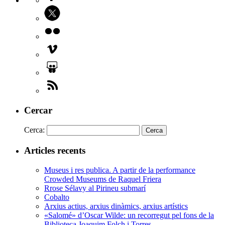
Cercar
Cerca:
Articles recents
Museus i res publica. A partir de la performance
Crowded Museums de Raquel Friera
Rrose Sélavy al Pirineu submarí
Cobalto
Arxius actius, arxius dinàmics, arxius artístics
«Salomé» d’Oscar Wilde: un recorregut pel fons de la
Biblioteca Joaquim Folch i Torres