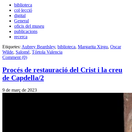
biblioteca
col·lecció
digital
General
oficis del museu
publicacions
recerca
Etiquetes:
Aubrey Beardsley
,
biblioteca
,
Margarita Xirgu
,
Oscar
Wilde
,
Salomé
,
Tórtola Valencia
Comment (0)
Procés de restauració del Crist i la creu
de Capdella/2
9 de març de 2023