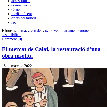
accessibilitat
comunicació
General
medi ambient
oficis del museu
rsc
Etiquetes:
clima
,
green deal
,
pacte verd
,
parlament europeu
,
sostenibilitat
Comment (0)
El mercat de Calaf, la restauració d’una
obra insòlita
18 de març de 2022