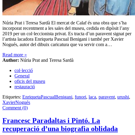
Núria Prat i Teresa Sardà El mercat de Calaf és una obra que s’ha
incorporat recentment a les sales del museu, cedida en dipòsit l’any
2019 per un col·leccionista privat. Es tracta d’un paravent signat per
l’artista lacadora Enriqueta Pascual Benigani i també per Xavier
Nogués, autor del dibuix caricatura que va servir com a…
Read more
»
Author:
Núria Prat and Teresa Sardà
col·lecció
General
oficis del museu
restauració
Etiquetes:
EnriquetaPascualBenigani
,
funori
,
laca
,
paravent
,
urushi
,
XavierNogués
Comment (0)
Francesc Paradaltas i Pintó. La
recuperació d’una biografia oblidada