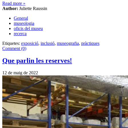
Read more
»
Author:
Juliette Raussin
General
museologia
oficis del museu
recerca
Etiquetes:
exposició
,
inclusió
,
museografia
,
pràctiques
Comment (0)
Que parlin les reserves!
12 de maig de 2022