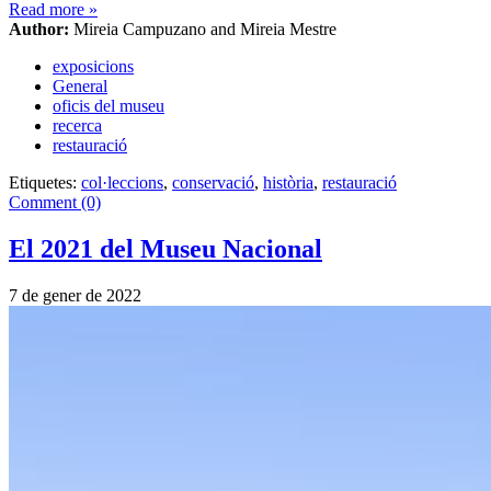
Read more
»
Author:
Mireia Campuzano and Mireia Mestre
exposicions
General
oficis del museu
recerca
restauració
Etiquetes:
col·leccions
,
conservació
,
història
,
restauració
Comment (0)
El 2021 del Museu Nacional
7 de gener de 2022