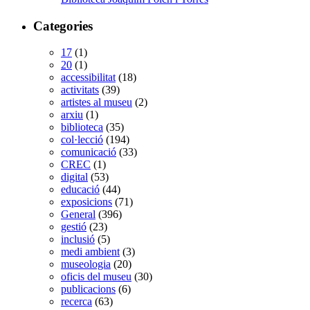
Categories
17
(1)
20
(1)
accessibilitat
(18)
activitats
(39)
artistes al museu
(2)
arxiu
(1)
biblioteca
(35)
col·lecció
(194)
comunicació
(33)
CREC
(1)
digital
(53)
educació
(44)
exposicions
(71)
General
(396)
gestió
(23)
inclusió
(5)
medi ambient
(3)
museologia
(20)
oficis del museu
(30)
publicacions
(6)
recerca
(63)