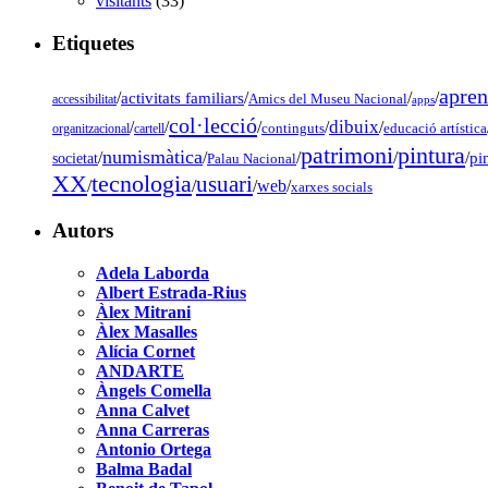
visitants
(33)
Etiquetes
apren
/
activitats familiars
/
/
/
accessibilitat
Amics del Museu Nacional
apps
col·lecció
dibuix
/
/
/
/
/
organitzacional
cartell
continguts
educació artística
pintura
patrimoni
numismàtica
/
/
/
/
/
pi
societat
Palau Nacional
tecnologia
XX
usuari
/
/
/
web
/
xarxes socials
Autors
Adela Laborda
Albert Estrada-Rius
Àlex Mitrani
Àlex Masalles
Alícia Cornet
ANDARTE
Àngels Comella
Anna Calvet
Anna Carreras
Antonio Ortega
Balma Badal