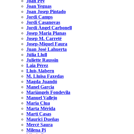
Joan Pey
Joan Yeguas
Joan Josep Pintado
Jordi Camps
Jordi Casanovas
Jordi Àngel Carbonell
Josep Maria Planas
Josep M. Carreté
Josep-Miquel Faura
Juan José Lahuerta
Júlia Llull
Juliette Raussin
Laia Pérez
Lluís Alabern
M. Lluïsa Faxedas
Magda Juandó
Manel Garcia
Mariàngels Fondevila
Manuel Vallejo
Maria Clua
Marta Mérida
Martí Casas
Maurici Dueñas
Mercè Saura
Milena Pi