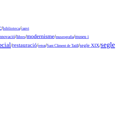
c
/
/
biblioteca
canvi
modernisme
/
/
/
/
museu i
nnovació
llibres
museografia
segle
ocial
restauració
/
/
/
/
segle XIX
/
retrat
Sant Climent de Taüll