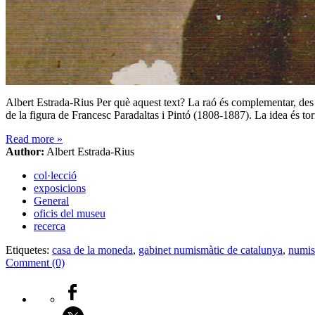
Albert Estrada-Rius Per què aquest text? La raó és complementar, des d
de la figura de Francesc Paradaltas i Pintó (1808-1887). La idea és to
Read more
»
Author:
Albert Estrada-Rius
col·lecció
exposicions
General
oficis del museu
recerca
Etiquetes:
casa de la moneda
,
gabinet numismàtic de catalunya
,
numis
Comment (0)