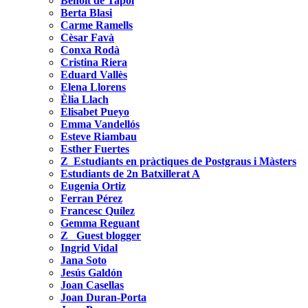
Benoit de Tapol
Berta Blasi
Carme Ramells
Cèsar Favà
Conxa Rodà
Cristina Riera
Eduard Vallès
Elena Llorens
Èlia Llach
Elisabet Pueyo
Emma Vandellós
Esteve Riambau
Esther Fuertes
Z_Estudiants en pràctiques de Postgraus i Màsters
Estudiants de 2n Batxillerat A
Eugenia Ortiz
Ferran Pérez
Francesc Quílez
Gemma Reguant
Z_ Guest blogger
Ingrid Vidal
Jana Soto
Jesús Galdón
Joan Casellas
Joan Duran-Porta