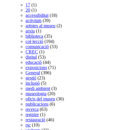
17
(1)
20
(1)
accessibilitat
(18)
activitats
(39)
artistes al museu
(2)
arxiu
(1)
biblioteca
(35)
col·lecció
(194)
comunicació
(33)
CREC
(1)
digital
(53)
educació
(44)
exposicions
(71)
General
(396)
gestió
(23)
inclusió
(5)
medi ambient
(3)
museologia
(20)
oficis del museu
(30)
publicacions
(6)
recerca
(63)
registre
(1)
restauració
(46)
rsc
(10)