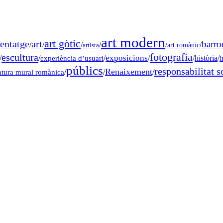
art modern
art gòtic
entatge
art
barro
/
/
/
/
/
/
art romànic
artista
fotografia
escultura
exposicions
/
/
experiència d’usuari
/
/
/
història
/
i
públics
responsabilitat s
Renaixement
ntura mural romànica
/
/
/