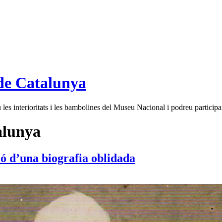
de Catalunya
es interioritats i les bambolines del Museu Nacional i podreu participar
alunya
ió d’una biografia oblidada