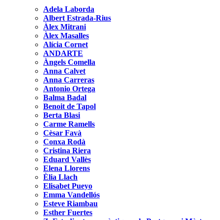
Adela Laborda
Albert Estrada-Rius
Àlex Mitrani
Àlex Masalles
Alícia Cornet
ANDARTE
Àngels Comella
Anna Calvet
Anna Carreras
Antonio Ortega
Balma Badal
Benoit de Tapol
Berta Blasi
Carme Ramells
Cèsar Favà
Conxa Rodà
Cristina Riera
Eduard Vallès
Elena Llorens
Èlia Llach
Elisabet Pueyo
Emma Vandellós
Esteve Riambau
Esther Fuertes