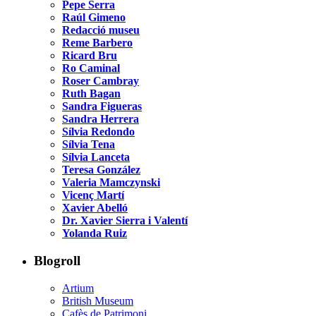
Pepe Serra
Raúl Gimeno
Redacció museu
Reme Barbero
Ricard Bru
Ro Caminal
Roser Cambray
Ruth Bagan
Sandra Figueras
Sandra Herrera
Sílvia Redondo
Sílvia Tena
Sílvia Lanceta
Teresa González
Valeria Mamczynski
Vicenç Martí
Xavier Abelló
Dr. Xavier Sierra i Valentí
Yolanda Ruiz
Blogroll
Artium
British Museum
Cafès de Patrimoni