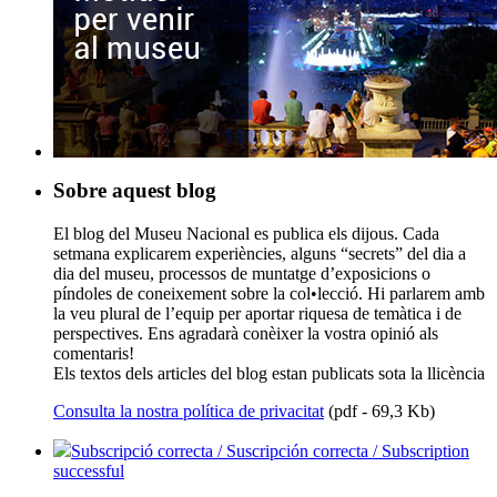
Sobre aquest blog
El blog del Museu Nacional es publica els dijous. Cada
setmana explicarem experiències, alguns “secrets” del dia a
dia del museu, processos de muntatge d’exposicions o
píndoles de coneixement sobre la col•lecció. Hi parlarem amb
la veu plural de l’equip per aportar riquesa de temàtica i de
perspectives. Ens agradarà conèixer la vostra opinió als
comentaris!
Els textos dels articles del blog estan publicats sota la llicència
Consulta la nostra política de privacitat
(pdf - 69,3 Kb)
Subscripció correcta / Suscripción correcta / Subscription
successful