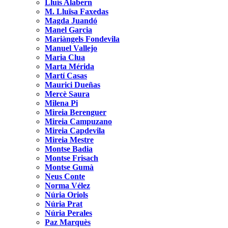
Lluís Alabern
M. Lluïsa Faxedas
Magda Juandó
Manel Garcia
Mariàngels Fondevila
Manuel Vallejo
Maria Clua
Marta Mérida
Martí Casas
Maurici Dueñas
Mercè Saura
Milena Pi
Mireia Berenguer
Mireia Campuzano
Mireia Capdevila
Mireia Mestre
Montse Badia
Montse Frisach
Montse Gumà
Neus Conte
Norma Vélez
Núria Oriols
Núria Prat
Núria Perales
Paz Marquès