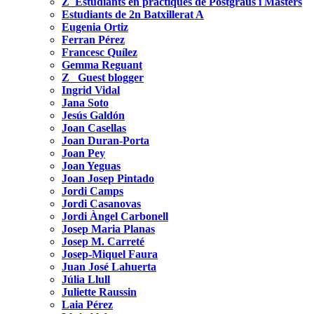
Z_Estudiants en pràctiques de Postgraus i Màsters
Estudiants de 2n Batxillerat A
Eugenia Ortiz
Ferran Pérez
Francesc Quílez
Gemma Reguant
Z_ Guest blogger
Ingrid Vidal
Jana Soto
Jesús Galdón
Joan Casellas
Joan Duran-Porta
Joan Pey
Joan Yeguas
Joan Josep Pintado
Jordi Camps
Jordi Casanovas
Jordi Àngel Carbonell
Josep Maria Planas
Josep M. Carreté
Josep-Miquel Faura
Juan José Lahuerta
Júlia Llull
Juliette Raussin
Laia Pérez