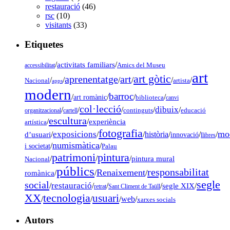
restauració
(46)
rsc
(10)
visitants
(33)
Etiquetes
/
activitats familiars
/
accessibilitat
Amics del Museu
art
art gòtic
aprenentatge
art
/
/
/
/
/
/
Nacional
artista
apps
modern
barroc
/
/
/
/
art romànic
biblioteca
canvi
col·lecció
dibuix
/
/
/
/
/
organitzacional
cartell
continguts
educació
escultura
/
/
experiència
artística
fotografia
mo
exposicions
d’usuari
/
/
/
història
/
/
/
innovació
llibres
numismàtica
/
/
i societat
Palau
pintura
patrimoni
/
/
/
pintura mural
Nacional
públics
responsabilitat
Renaixement
romànica
/
/
/
segle
social
restauració
/
/
/
/
segle XIX
/
retrat
Sant Climent de Taüll
tecnologia
XX
usuari
/
/
/
web
/
xarxes socials
Autors