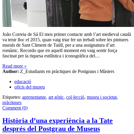
João Correia de Sá El meu primer contacte amb l’art medieval català
va tenir lloc el 2015, quan vaig triar fer un treball sobre les pintures
murals de Sant Climent de Taüll, per a una assignatura d’art
romànic. Recordo que en aquell moment em vaig sentir força
fascinat per la riquesa estilística i iconogràfica del…
Read more
»
Author:
Z_Estudiants en pràctiques de Postgraus i Màsters
educació
oficis del museu
Etiquetes:
aprenentatge
,
art gòtic
,
col·lecció
,
museu i societat
,
pràctiques
Comment (0)
Història d’una experiència a la Tate
després del Postgrau de Museus