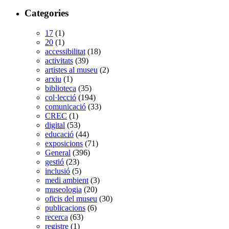
Categories
17
(1)
20
(1)
accessibilitat
(18)
activitats
(39)
artistes al museu
(2)
arxiu
(1)
biblioteca
(35)
col·lecció
(194)
comunicació
(33)
CREC
(1)
digital
(53)
educació
(44)
exposicions
(71)
General
(396)
gestió
(23)
inclusió
(5)
medi ambient
(3)
museologia
(20)
oficis del museu
(30)
publicacions
(6)
recerca
(63)
registre
(1)