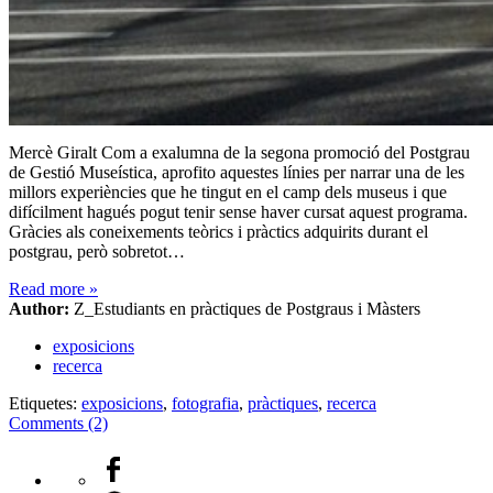
Mercè Giralt Com a exalumna de la segona promoció del Postgrau
de Gestió Museística, aprofito aquestes línies per narrar una de les
millors experiències que he tingut en el camp dels museus i que
difícilment hagués pogut tenir sense haver cursat aquest programa.
Gràcies als coneixements teòrics i pràctics adquirits durant el
postgrau, però sobretot…
Read more
»
Author:
Z_Estudiants en pràctiques de Postgraus i Màsters
exposicions
recerca
Etiquetes:
exposicions
,
fotografia
,
pràctiques
,
recerca
Comments (2)