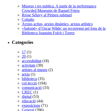
Museus i res publica. A partir de la performance
Crowded Museums de Raquel Friera
Rrose Sélavy al Pirineu submarí
Cobalto
Arxius actius, arxius dinàmics, arxius artístics
«Salomé» d’Oscar Wilde: un recorregut pel fons de la
Biblioteca Joaquim Folch i Torres
Categories
17
(1)
20
(1)
accessibilitat
(18)
activitats
(39)
artistes al museu
(2)
arxiu
(1)
biblioteca
(35)
col·lecció
(194)
comunicació
(33)
CREC
(1)
digital
(53)
educació
(44)
exposicions
(71)
General
(396)