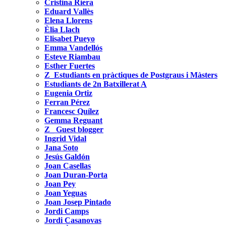
Cristina Riera
Eduard Vallès
Elena Llorens
Èlia Llach
Elisabet Pueyo
Emma Vandellós
Esteve Riambau
Esther Fuertes
Z_Estudiants en pràctiques de Postgraus i Màsters
Estudiants de 2n Batxillerat A
Eugenia Ortiz
Ferran Pérez
Francesc Quílez
Gemma Reguant
Z_ Guest blogger
Ingrid Vidal
Jana Soto
Jesús Galdón
Joan Casellas
Joan Duran-Porta
Joan Pey
Joan Yeguas
Joan Josep Pintado
Jordi Camps
Jordi Casanovas