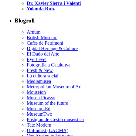
Dr. Xavier Sierra i Valentí
Yolanda Ruiz
Blogroll
Artium
British Museum
Cafès de Patrimoni
Digital Heritage & Culture
El Dado del Arte
Eye Level
Fotografia a Catalunya
Fresh & New
La cultura social
Mediamusea
Metropolitan Museum of Art
Mouseion
Museu Picasso
Museum of the future
Museum-Ed
MuseumTwo
Postgrau de Gestió museística
Tate Modern
Unframed (LACMA)
Veo Arte en todas partes