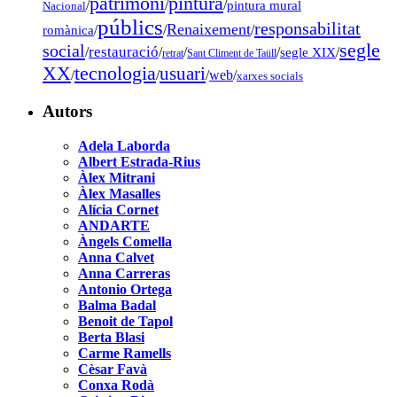
pintura
patrimoni
/
/
/
pintura mural
Nacional
públics
responsabilitat
Renaixement
romànica
/
/
/
segle
social
restauració
/
/
/
/
segle XIX
/
retrat
Sant Climent de Taüll
tecnologia
XX
usuari
/
/
/
web
/
xarxes socials
Autors
Adela Laborda
Albert Estrada-Rius
Àlex Mitrani
Àlex Masalles
Alícia Cornet
ANDARTE
Àngels Comella
Anna Calvet
Anna Carreras
Antonio Ortega
Balma Badal
Benoit de Tapol
Berta Blasi
Carme Ramells
Cèsar Favà
Conxa Rodà