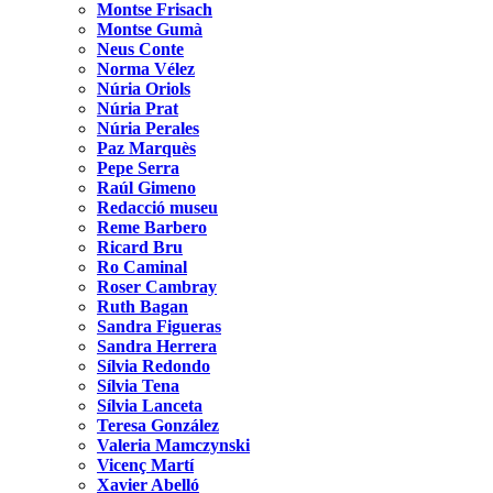
Montse Frisach
Montse Gumà
Neus Conte
Norma Vélez
Núria Oriols
Núria Prat
Núria Perales
Paz Marquès
Pepe Serra
Raúl Gimeno
Redacció museu
Reme Barbero
Ricard Bru
Ro Caminal
Roser Cambray
Ruth Bagan
Sandra Figueras
Sandra Herrera
Sílvia Redondo
Sílvia Tena
Sílvia Lanceta
Teresa González
Valeria Mamczynski
Vicenç Martí
Xavier Abelló