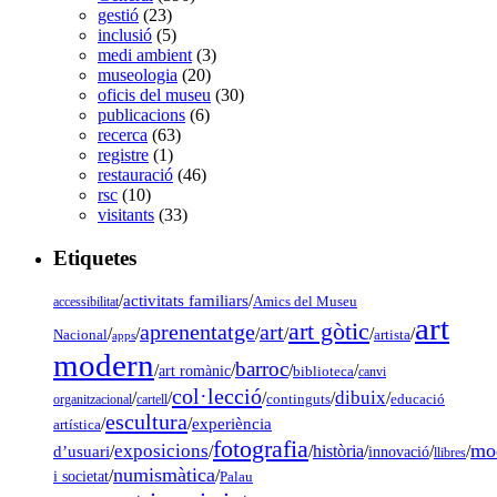
gestió
(23)
inclusió
(5)
medi ambient
(3)
museologia
(20)
oficis del museu
(30)
publicacions
(6)
recerca
(63)
registre
(1)
restauració
(46)
rsc
(10)
visitants
(33)
Etiquetes
/
activitats familiars
/
accessibilitat
Amics del Museu
art
art gòtic
aprenentatge
art
/
/
/
/
/
/
Nacional
artista
apps
modern
barroc
/
/
/
/
art romànic
biblioteca
canvi
col·lecció
dibuix
/
/
/
/
/
organitzacional
cartell
continguts
educació
escultura
/
/
experiència
artística
fotografia
mo
exposicions
d’usuari
/
/
/
història
/
/
/
innovació
llibres
numismàtica
/
/
i societat
Palau