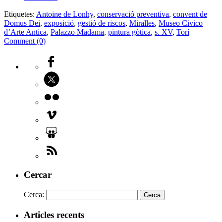
Etiquetes:
Antoine de Lonhy
,
conservació preventiva
,
convent de
Domus Dei
,
exposició
,
gestió de riscos
,
Miralles
,
Museo Civico
d’Arte Antica
,
Palazzo Madama
,
pintura gòtica
,
s. XV
,
Torí
Comment (0)
Cercar
Cerca:
Articles recents