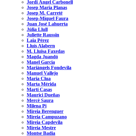
Jordi Àngel Carbonell
Josep Maria Planas
Josep M. Carreté
Josep-Miquel Faura
Juan José Lahuerta
Júlia Llull
Juliette Raussin
Laia Pérez
Lluís Alabern
M. Lluïsa Faxedas
Magda Juandó
Manel Garcia
Mariàngels Fondevila
Manuel Vallejo
Maria Clua
Marta Mérida
Martí Casas
Maurici Dueñas
Mercè Saura
Milena Pi
Mireia Berenguer
Mireia Campuzano
Mireia Capdevila
Mireia Mestre
Montse Badia