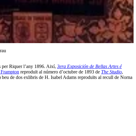
rau
ts per Riquer l’any 1896. Així,
3era Exposición de Bellas Artes é
 Frampton
reproduït al número d’octubre de 1893 de
The Studio
,
r) beu de dos exlibris de H. Isabel Adams reproduïts al recull de Norna