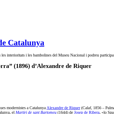
de Catalunya
es interioritats i les bambolines del Museu Nacional i podreu participar
orra” (1896) d’Alexandre de Riquer
àfiques modernistes a Catalunya
Alexandre de Riquer
(Calaf, 1856 – Palma
alunya, el
Martiri de sant Bartomeu
(1644) de
Josep de Ribera
, «lo Sp