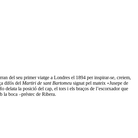
rran del seu primer viatge a Londres el 1894 per inspirar-se, creiem,
ça difós del
Martiri de sant Bartomeu
signat pel mateix «Jusepe de
delata la posició del cap, el tors i els braços de l’escorxador que
mb la boca –préstec de Ribera.