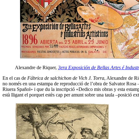
Alexandre de Riquer,
3era Exposición de Bellas Artes é Industr
En el cas de
Fábrica de salchichon de Vich J. Torra
, Alexandre de Ri
no només en una estampa de reproducció de l’obra de Salvator Rosa –e
Riuera Spañol» i que du la inscripció «Dedico mis obras y esta estamp
està lligant el porquet estès cap per amunt sobre una taula –posició ex