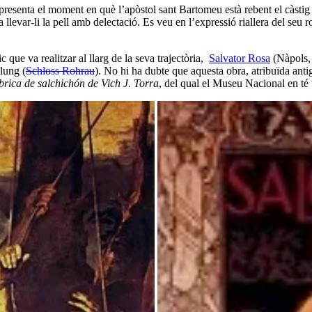
presenta el moment en què l’apòstol sant Bartomeu està rebent el càstig t
 llevar-li la pell amb delectació. Es veu en l’expressió riallera del seu 
 que va realitzar al llarg de la seva trajectòria,
Salvator Rosa
(Nàpols, 
lung (
Schloss Rohrau
). No hi ha dubte que aquesta obra, atribuïda ant
rica de salchichón de Vich J. Torra
, del qual el Museu Nacional en té