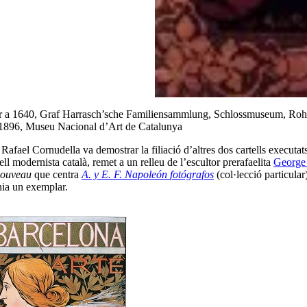
or a 1640, Graf Harrasch’sche Familiensammlung, Schlossmuseum, Roh
 1896, Museu Nacional d’Art de Catalunya
Rafael Cornudella va demostrar la filiació d’altres dos cartells executa
l modernista català, remet a un relleu de l’escultor prerafaelita
George
nouveau
que centra
A. y E. F. Napoleón
fotógrafos
(col·lecció particula
nia un exemplar.