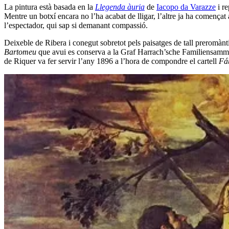
La pintura està basada en la
Llegenda àuria
de
Iacopo da Varazze
i re
Mentre un botxí encara no l’ha acabat de lligar, l’altre ja ha començat a
l’espectador, qui sap si demanant compassió.
Deixeble de Ribera i conegut sobretot pels paisatges de tall preromàntic
Bartomeu
que avui es conserva a la Graf Harrach’sche Familiensamm
de Riquer va fer servir l’any 1896 a l’hora de compondre el cartell
Fáb