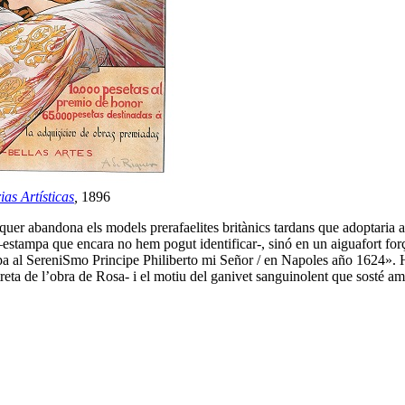
ias Artísticas
,
1896
quer abandona els models prerafaelites britànics tardans que adoptaria a
stampa que encara no hem pogut identificar-, sinó en un aiguafort for
a al SereniSmo Principe Philiberto mi Señor / en Napoles año 1624». Ho 
treta de l’obra de Rosa- i el motiu del ganivet sanguinolent que sosté a