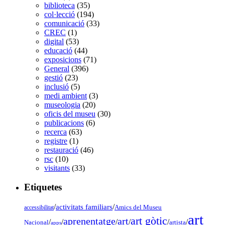
biblioteca
(35)
col·lecció
(194)
comunicació
(33)
CREC
(1)
digital
(53)
educació
(44)
exposicions
(71)
General
(396)
gestió
(23)
inclusió
(5)
medi ambient
(3)
museologia
(20)
oficis del museu
(30)
publicacions
(6)
recerca
(63)
registre
(1)
restauració
(46)
rsc
(10)
visitants
(33)
Etiquetes
/
activitats familiars
/
accessibilitat
Amics del Museu
art
art gòtic
aprenentatge
art
/
/
/
/
/
/
Nacional
artista
apps