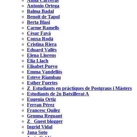
Anna Carreras
Antonio Ortega
Balma Badal
Benoit de Tapol
Berta Blasi
Carme Ramells
Cèsar Favà
Conxa Rodà
Cristina Riera
Eduard Vallès
Elena Llorens
Èlia Llach
Elisabet Pueyo
Emma Vandellós
Esteve Riambau
Esther Fuertes
Z_Estudiants en pràctiques de Postgraus i Màsters
Estudiants de 2n Batxillerat A
Eugenia Ortiz
Ferran Pérez
Francesc Quílez
Gemma Reguant
Z_ Guest blogger
Ingrid Vidal
Jana Soto