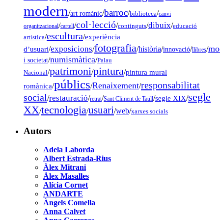
modern
barroc
/
/
/
/
art romànic
biblioteca
canvi
col·lecció
dibuix
/
/
/
/
/
organitzacional
cartell
continguts
educació
escultura
/
/
experiència
artística
fotografia
mo
exposicions
d’usuari
/
/
/
història
/
/
/
innovació
llibres
numismàtica
/
/
i societat
Palau
pintura
patrimoni
/
/
/
pintura mural
Nacional
públics
responsabilitat
Renaixement
romànica
/
/
/
segle
social
restauració
/
/
/
/
segle XIX
/
retrat
Sant Climent de Taüll
tecnologia
XX
usuari
/
/
/
web
/
xarxes socials
Autors
Adela Laborda
Albert Estrada-Rius
Àlex Mitrani
Àlex Masalles
Alícia Cornet
ANDARTE
Àngels Comella
Anna Calvet