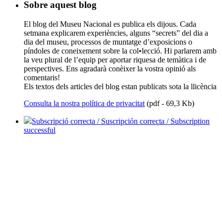
Sobre aquest blog
El blog del Museu Nacional es publica els dijous. Cada
setmana explicarem experiències, alguns “secrets” del dia a
dia del museu, processos de muntatge d’exposicions o
píndoles de coneixement sobre la col•lecció. Hi parlarem amb
la veu plural de l’equip per aportar riquesa de temàtica i de
perspectives. Ens agradarà conèixer la vostra opinió als
comentaris!
Els textos dels articles del blog estan publicats sota la llicència
Consulta la nostra política de privacitat
(pdf - 69,3 Kb)
Subscripció correcta / Suscripción correcta / Subscription
successful