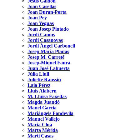
Jesús Galdón
Joan Casellas
Joan Duran-Porta
Joan Pey
Joan Yeguas
Joan Josep Pintado
Jordi Camps
Jordi Casanovas
Jordi Àngel Carbonell
Josep Maria Planas
Josep M. Carreté
Josep-Miquel Faura
Juan José Lahuerta
Júlia Llull
Juliette Raussin
Laia Pérez
Lluís Alabern
M. Lluïsa Faxedas
Magda Juandó
Manel Garcia
Mariàngels Fondevila
Manuel Vallejo
Maria Clua
Marta Mérida
Martí Casas