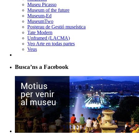
Museu Picasso
Museum of the future
Museum-Ed
MuseumTwo
Postgrau de Gestió museística
Tate Modern
Unframed (LACMA)
Veo Arte en todas partes
Veus
Busca’ns a Facebook