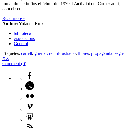
romandre actiu fins el febrer del 1939. L’activitat del Comissariat,
com el seu…
Read more
»
Author:
Yolanda Ruiz
biblioteca
exposicions
General
Etiquetes:
cartell
,
guerra civil
,
il·lustració
,
llibres
,
propaganda
,
segle
XX
Comment (0)