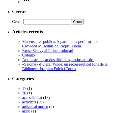
Cercar
Cerca:
Articles recents
Museus i res publica. A partir de la performance
Crowded Museums de Raquel Friera
Rrose Sélavy al Pirineu submarí
Cobalto
Arxius actius, arxius dinàmics, arxius artístics
«Salomé» d’Oscar Wilde: un recorregut pel fons de la
Biblioteca Joaquim Folch i Torres
Categories
17
(1)
20
(1)
accessibilitat
(18)
activitats
(39)
artistes al museu
(2)
arxiu
(1)