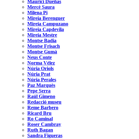
Maurici Dueñas
Mercè Saura
Milena Pi
Mireia Berenguer
Mireia Campuzano
Mireia Capdevila
Mireia Mestre
Montse Badia
Montse Frisach
Montse Gumà
Neus Conte
Norma Vélez
Núria Oriols
Núria Prat
Núria Perales
Paz Marquès
Pepe Serra
Raúl Gimeno
Redacció museu
Reme Barbero
Ricard Bru
Ro Caminal
Roser Cambray
Ruth Bagan
Sandra Figueras