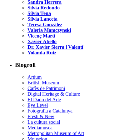
Sandra Herrera
Sílvia Redondo
Sílvia Tena
Sílvia Lanceta
Teresa González
Valeria Mamczynski
Vicenç Martí
Xavier Abelló
Dr. Xavier Sierra i Valentí
Yolanda Ruiz
Blogroll
Artium
British Museum
Cafès de Patrimoni
Digital Heritage & Culture
El Dado del Arte
Eye Level
Fotografia a Catalunya
Fresh & New
La cultura social
Mediamusea
Metropolitan Museum of Art
Mouseion