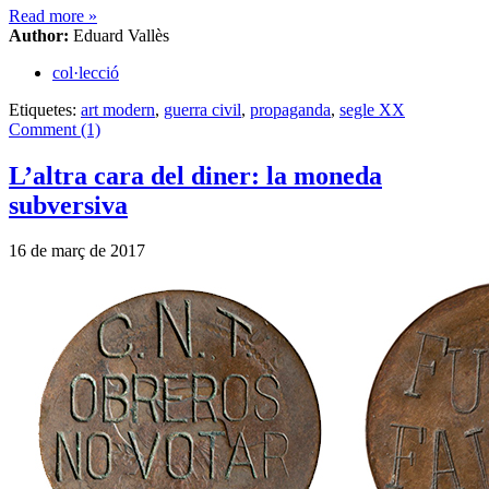
Read more
»
Author:
Eduard Vallès
col·lecció
Etiquetes:
art modern
,
guerra civil
,
propaganda
,
segle XX
Comment (1)
L’altra cara del diner: la moneda
subversiva
16 de març de 2017