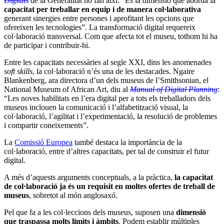
Digitals
de la Generalitat ho fan així: “És la dimensió que aborda la
capacitat per treballar en equip i de manera col·laborativa
generant sinergies entre persones i aprofitant les opcions que
ofereixen les tecnologies”. La transformació digital requereix
col·laboració transversal. Com que afecta tot el museu, tothom hi ha
de participar i contribuir-hi.
Entre les capacitats necessàries al segle XXI, dins les anomenades
soft skills
, la col·laboració n’és una de les destacades. Ngaire
Blankenberg, ara directora d’un dels museus de l’Smithsonian, el
National Museum of African Art, diu al
Manual of Digital Planning
:
“Les noves habilitats en l’era digital per a tots els treballadors dels
museus inclouen la comunicació i l’alfabetització visual, la
col·laboració, l’agilitat i l’experimentació, la resolució de problemes
i compartir coneixements”.
La
Comissió Europea
també destaca la importància de la
col·laboració, entre d’altres capacitats, per tal de construir el futur
digital.
A més d’aquests arguments conceptuals, a la pràctica,
la capacitat
de col·laboració ja és un requisit en moltes ofertes de treball de
museus
, sobretot al món anglosaxó.
Pel que fa a les col·leccions dels museus, suposen una
dimensió
que traspassa molts límits i àmbits
. Podem establir múltiples