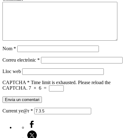
Nom
*
Correu electrònic
*
Lloc web
CAPTCHA
*
Time limit is exhausted. Please reload the
CAPTCHA.
7
×
6
=
Current ye@r
*