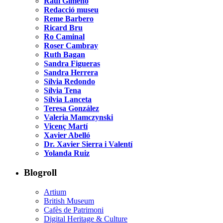
Raúl Gimeno
Redacció museu
Reme Barbero
Ricard Bru
Ro Caminal
Roser Cambray
Ruth Bagan
Sandra Figueras
Sandra Herrera
Sílvia Redondo
Sílvia Tena
Sílvia Lanceta
Teresa González
Valeria Mamczynski
Vicenç Martí
Xavier Abelló
Dr. Xavier Sierra i Valentí
Yolanda Ruiz
Blogroll
Artium
British Museum
Cafès de Patrimoni
Digital Heritage & Culture