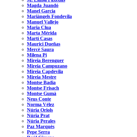
Magda Juandó
Manel Garcia
Mariàngels Fondevila
Manuel Vallejo
Maria Clua
Marta Mérida
Martí Casas
Maurici Dueñas
Mercè Saura
Milena Pi
Mireia Berenguer
Mireia Campuzano
Mireia Capdevila
Mireia Mestre
Montse Badia
Montse Frisach
Montse Gumà
Neus Conte
Norma Vélez
Núria Oriols
Núria Prat
Núria Perales
Paz Marquès
Pepe Serra