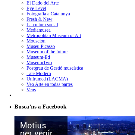
El Dado del Arte
Eye Level
Fotografia a Catalunya
Fresh & New
La cultura social
Mediamusea
Metropolitan Museum of Art
Mouseion
Museu Picasso
Museum of the future
Museum-Ed
MuseumTwo
Postgrau de Gestió museística
Tate Modern
Unframed (LACMA)
Veo Arte en todas partes
Veus
Busca’ns a Facebook