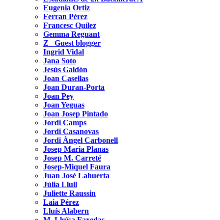
Eugenia Ortiz
Ferran Pérez
Francesc Quílez
Gemma Reguant
Z_ Guest blogger
Ingrid Vidal
Jana Soto
Jesús Galdón
Joan Casellas
Joan Duran-Porta
Joan Pey
Joan Yeguas
Joan Josep Pintado
Jordi Camps
Jordi Casanovas
Jordi Àngel Carbonell
Josep Maria Planas
Josep M. Carreté
Josep-Miquel Faura
Juan José Lahuerta
Júlia Llull
Juliette Raussin
Laia Pérez
Lluís Alabern
M. Lluïsa Faxedas