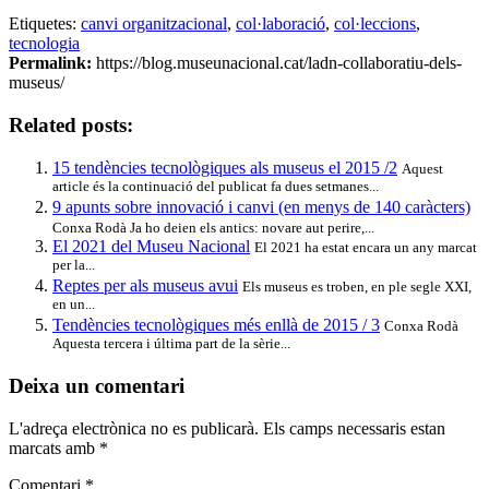
Etiquetes:
canvi organitzacional
,
col·laboració
,
col·leccions
,
tecnologia
Permalink:
https://blog.museunacional.cat/ladn-collaboratiu-dels-
museus/
Related posts:
15 tendències tecnològiques als museus el 2015 /2
Aquest
article és la continuació del publicat fa dues setmanes...
9 apunts sobre innovació i canvi (en menys de 140 caràcters)
Conxa Rodà Ja ho deien els antics: novare aut perire,...
El 2021 del Museu Nacional
El 2021 ha estat encara un any marcat
per la...
Reptes per als museus avui
Els museus es troben, en ple segle XXI,
en un...
Tendències tecnològiques més enllà de 2015 / 3
Conxa Rodà
Aquesta tercera i última part de la sèrie...
Deixa un comentari
L'adreça electrònica no es publicarà.
Els camps necessaris estan
marcats amb
*
Comentari
*