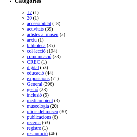
Categories
17
(1)
20
(1)
accessibilitat
(18)
activitats
(39)
artistes al museu
(2)
arxiu
(1)
biblioteca
(35)
col·lecció
(194)
comunicació
(33)
CREC
(1)
digital
(53)
educació
(44)
exposicions
(71)
General
(396)
gestió
(23)
inclusió
(5)
medi ambient
(3)
museologia
(20)
oficis del museu
(30)
publicacions
(6)
recerca
(63)
registre
(1)
restauració
(46)