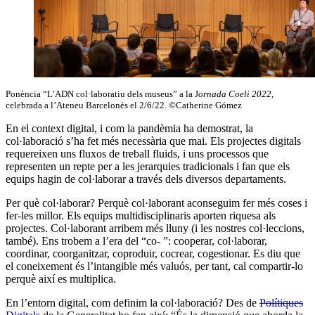
Ponència “L’ADN col·laboratiu dels museus” a la J
ornada Coeli 2022
,
celebrada a l’Ateneu Barcelonès el 2/6/22. ©Catherine Gómez
En el context digital, i com la pandèmia ha demostrat, la
col·laboració s’ha fet més necessària que mai. Els projectes digitals
requereixen uns fluxos de treball fluids, i uns processos que
representen un repte per a les jerarquies tradicionals i fan que els
equips hagin de col·laborar a través dels diversos departaments.
Per què col·laborar? Perquè col·laborant aconseguim fer més coses i
fer-les millor. Els equips multidisciplinaris aporten riquesa als
projectes. Col·laborant arribem més lluny (i les nostres col·leccions,
també). Ens trobem a l’era del “co- ”: cooperar, col·laborar,
coordinar, coorganitzar, coproduir, cocrear, cogestionar. Es diu que
el coneixement és l’intangible més valuós, per tant, cal compartir-lo
perquè així es multiplica.
En l’entorn digital, com definim la col·laboració? Des de
Polítiques