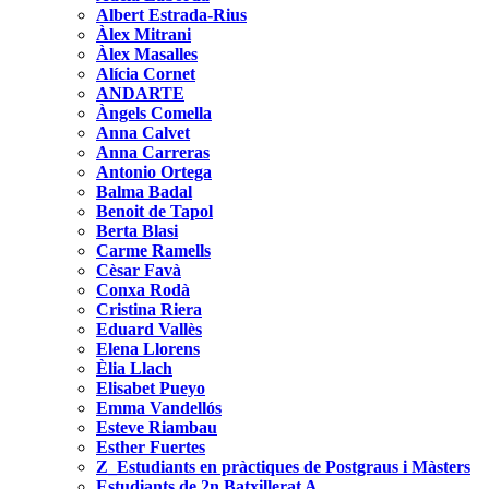
Albert Estrada-Rius
Àlex Mitrani
Àlex Masalles
Alícia Cornet
ANDARTE
Àngels Comella
Anna Calvet
Anna Carreras
Antonio Ortega
Balma Badal
Benoit de Tapol
Berta Blasi
Carme Ramells
Cèsar Favà
Conxa Rodà
Cristina Riera
Eduard Vallès
Elena Llorens
Èlia Llach
Elisabet Pueyo
Emma Vandellós
Esteve Riambau
Esther Fuertes
Z_Estudiants en pràctiques de Postgraus i Màsters
Estudiants de 2n Batxillerat A