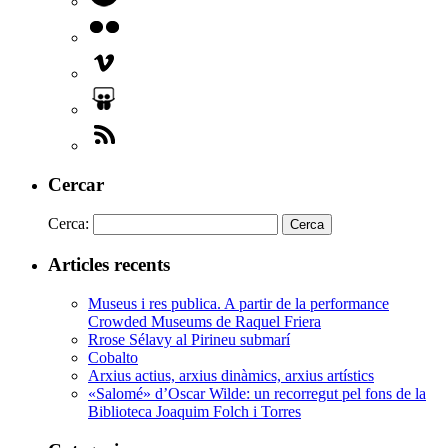
Cercar
Cerca:
Articles recents
Museus i res publica. A partir de la performance
Crowded Museums de Raquel Friera
Rrose Sélavy al Pirineu submarí
Cobalto
Arxius actius, arxius dinàmics, arxius artístics
«Salomé» d’Oscar Wilde: un recorregut pel fons de la
Biblioteca Joaquim Folch i Torres