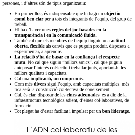
persones, i d’altres són de tipus organitzatiu:
En primer lloc, és indispensable que hi hagi un
objectiu
comú ben clar
per a tots els integrants de l’equip, del grup de
treball.
Hi ha d’haver unes
regles del joc basades en la
transparència i en la comunicació fluida
.
També cal que els membres de l’equip tinguin una
actitud
oberta
,
flexible
als canvis que es puguin produir, disposats a
experimentar, a aprendre.
La
relació s’ha de basar en la confiança i el respecte
mutu
. No cal que siguin “millors amics”, cal que puguin
anteposar l’interès col·lectiu i treballar junts, aportant-hi les
millors qualitats i capacitats.
Cal una
implicació, un compromís
.
Com més
divers
sigui l’equip, amb capacitats múltiples, més
rica serà la construcció col·lectiva de coneixement.
Cal, és clar, disposar de les
eines adequades
, és a dir, de la
infraestructura tecnològica adient, d’eines col·laboratives, de
formació.
Tot plegat ha d’estar facilitat i impulsat per un
bon lideratge
.