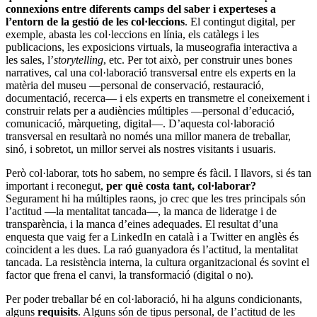
connexions entre diferents camps del saber i experteses a
l’entorn de la gestió de les col·leccions
. El contingut digital, per
exemple, abasta les col·leccions en línia, els catàlegs i les
publicacions, les exposicions virtuals, la museografia interactiva a
les sales, l’
storytelling
, etc. Per tot això, per construir unes bones
narratives, cal una col·laboració transversal entre els experts en la
matèria del museu —personal de conservació, restauració,
documentació, recerca— i els experts en transmetre el coneixement i
construir relats per a audiències múltiples —personal d’educació,
comunicació, màrqueting, digital—. D’aquesta col·laboració
transversal en resultarà no només una millor manera de treballar,
sinó, i sobretot, un millor servei als nostres visitants i usuaris.
Però col·laborar, tots ho sabem, no sempre és fàcil. I llavors, si és tan
important i reconegut,
per què costa tant, col·laborar?
Segurament hi ha múltiples raons, jo crec que les tres principals són
l’actitud —la mentalitat tancada—, la manca de lideratge i de
transparència, i la manca d’eines adequades. El resultat d’una
enquesta que vaig fer a LinkedIn en català i a Twitter en anglès és
coincident a les dues. La raó guanyadora és l’actitud, la mentalitat
tancada. La resistència interna, la cultura organitzacional és sovint el
factor que frena el canvi, la transformació (digital o no).
Per poder treballar bé en col·laboració, hi ha alguns condicionants,
alguns
requisits
. Alguns són de tipus personal, de l’actitud de les