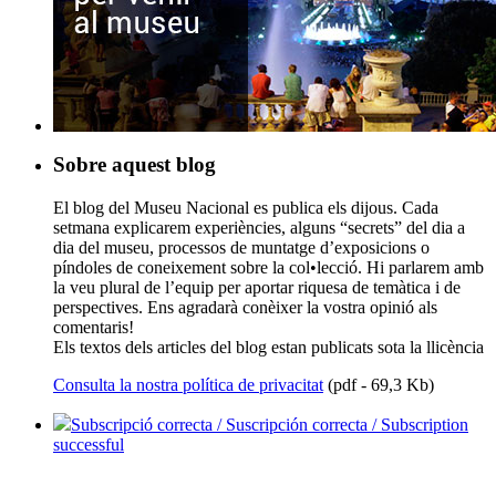
Sobre aquest blog
El blog del Museu Nacional es publica els dijous. Cada
setmana explicarem experiències, alguns “secrets” del dia a
dia del museu, processos de muntatge d’exposicions o
píndoles de coneixement sobre la col•lecció. Hi parlarem amb
la veu plural de l’equip per aportar riquesa de temàtica i de
perspectives. Ens agradarà conèixer la vostra opinió als
comentaris!
Els textos dels articles del blog estan publicats sota la llicència
Consulta la nostra política de privacitat
(pdf - 69,3 Kb)
Subscripció correcta / Suscripción correcta / Subscription
successful