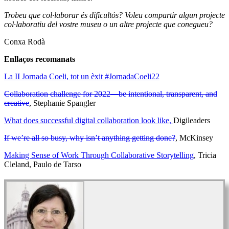
Trobeu que col·laborar és dificultós? Voleu compartir algun projecte
col·laboratiu del vostre museu o un altre projecte que conegueu?
Conxa Rodà
Enllaços recomanats
La II Jornada Coeli, tot un èxit #JornadaCoeli22
Collaboration challenge for 2022—be intentional, transparent, and
creative
, Stephanie Spangler
What does successful digital collaboration look like,
Digileaders
If we’re all so busy, why isn’t anything getting done?
, McKinsey
Making Sense of Work Through Collaborative Storytelling
, Tricia
Cleland, Paulo de Tarso