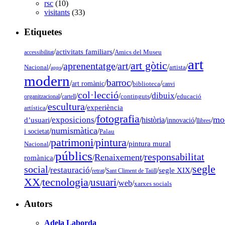
rsc
(10)
visitants
(33)
Etiquetes
/
activitats familiars
/
accessibilitat
Amics del Museu
art
art gòtic
aprenentatge
art
/
/
/
/
/
/
Nacional
artista
apps
modern
barroc
/
/
/
/
art romànic
biblioteca
canvi
col·lecció
dibuix
/
/
/
/
/
organitzacional
cartell
continguts
educació
escultura
/
/
experiència
artística
fotografia
mo
exposicions
d’usuari
/
/
/
història
/
/
/
innovació
llibres
numismàtica
/
/
i societat
Palau
pintura
patrimoni
/
/
/
pintura mural
Nacional
públics
responsabilitat
Renaixement
romànica
/
/
/
segle
social
restauració
/
/
/
/
segle XIX
/
retrat
Sant Climent de Taüll
tecnologia
XX
usuari
/
/
/
web
/
xarxes socials
Autors
Adela Laborda