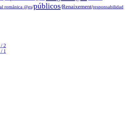
públicos
Renaixement
ral románica @es
/
/
/
responsabilidad
/ 2
/ 1