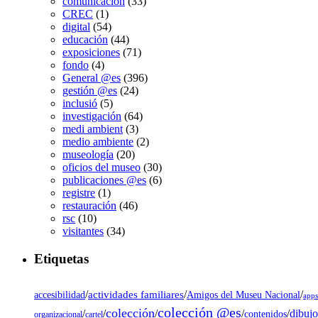
comunicación
(33)
CREC
(1)
digital
(54)
educación
(44)
exposiciones
(71)
fondo
(4)
General @es
(396)
gestión @es
(24)
inclusió
(5)
investigación
(64)
medi ambient
(3)
medio ambiente
(2)
museología
(20)
oficios del museo
(30)
publicaciones @es
(6)
registre
(1)
restauración
(46)
rsc
(10)
visitantes
(34)
Etiquetas
/
actividades familiares
/
/
accesibilidad
Amigos del Museu Nacional
app
colección @es
colección
dibujo
/
/
/
/
/
contenidos
organizacional
cartel