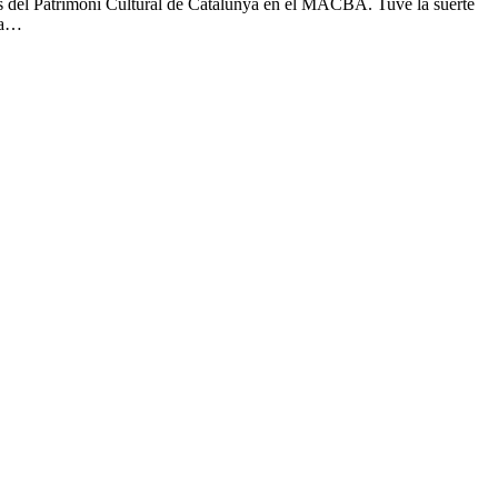
ics del Patrimoni Cultural de Catalunya en el MACBA. Tuve la suerte
ura…