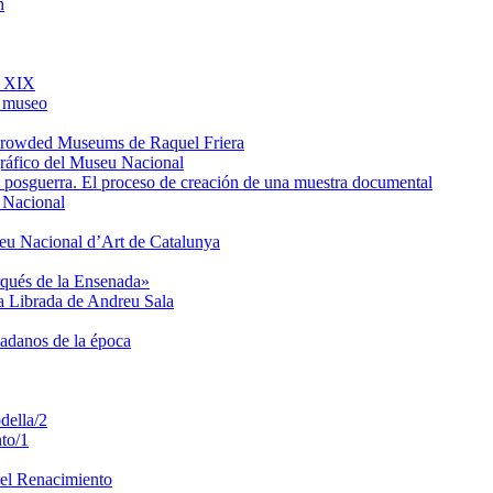
h
o XIX
l museo
e Crowded Museums de Raquel Friera
gráfico del Museu Nacional
de posguerra. El proceso de creación de una muestra documental
u Nacional
seu Nacional d’Art de Catalunya
rqués de la Ensenada»
ta Librada de Andreu Sala
dadanos de la época
della/2
to/1
del Renacimiento