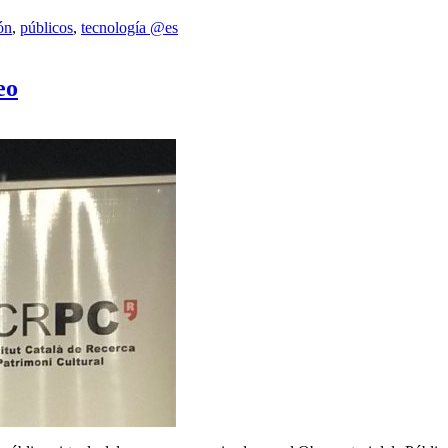
ón
,
públicos
,
tecnología @es
eo