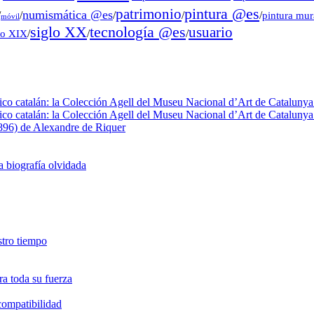
pintura @es
patrimonio
numismática @es
/
/
/
/
/
pintura mu
móvil
tecnología @es
siglo XX
usuario
lo XIX
/
/
/
fico catalán: la Colección Agell del Museu Nacional d’Art de Catalunya 
fico catalán: la Colección Agell del Museu Nacional d’Art de Catalunya 
1896) de Alexandre de Riquer
a biografía olvidada
estro tiempo
a toda su fuerza
ncompatibilidad