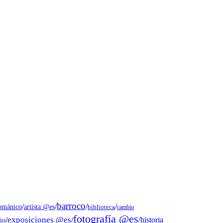
barroco
/
/
/
/
artista @es
románico
biblioteca
cambio
fotografía @es
exposiciones @es
/
/
/
historia
io