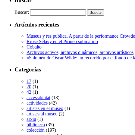
Buscar
Buscar:
Artículos recientes
Museus y res publica. A partir de la performance Crow
Rrose Sélavy en el Pirineo submarino
Cobalto
Archivos activos, archivos dinámicos, archivos artísticos
«Salomé» de Oscar Wilde: un recorrido por el fondo de l
Categorías
17
(1)
20
(1)
42
(1)
accessibilitat
(18)
actividades
(42)
artistas en el museo
(1)
artistes al museu
(2)
arxiu
(1)
biblioteca
(35)
colección
(197)