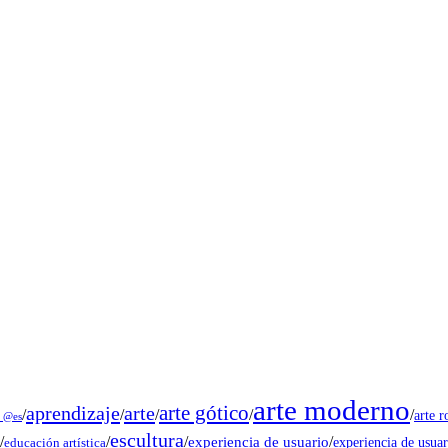
arte moderno
arte gótico
aprendizaje
arte
/
/
/
/
/
arte 
s @es
escultura
/
/
/
experiencia de usuario
/
experiencia de usuar
educación artística