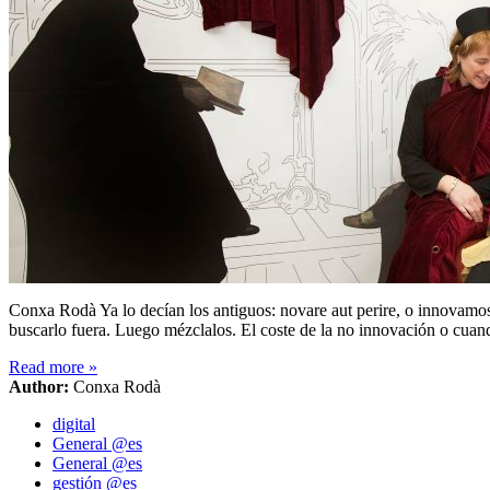
Conxa Rodà Ya lo decían los antiguos: novare aut perire, o innovamos o
buscarlo fuera. Luego mézclalos. El coste de la no innovación o cu
Read more
»
Author:
Conxa Rodà
digital
General @es
General @es
gestión @es