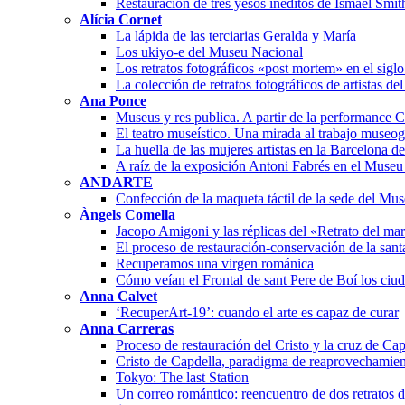
Restauración de tres yesos inéditos de Ismael Smit
Alícia Cornet
La lápida de las terciarias Geralda y María
Los ukiyo-e del Museu Nacional
Los retratos fotográficos «post mortem» en el sigl
La colección de retratos fotográficos de artistas de
Ana Ponce
Museus y res publica. A partir de la performanc
El teatro museístico. Una mirada al trabajo museo
La huella de las mujeres artistas en la Barcelona 
A raíz de la exposición Antoni Fabrés en el Muse
ANDARTE
Confección de la maqueta táctil de la sede del Mu
Àngels Comella
Jacopo Amigoni y las réplicas del «Retrato del ma
El proceso de restauración-conservación de la san
Recuperamos una virgen románica
Cómo veían el Frontal de sant Pere de Boí los ciu
Anna Calvet
‘RecuperArt-19’: cuando el arte es capaz de curar
Anna Carreras
Proceso de restauración del Cristo y la cruz de Cap
Cristo de Capdella, paradigma de reaprovechamien
Tokyo: The last Station
Un correo romántico: reencuentro de dos retratos 