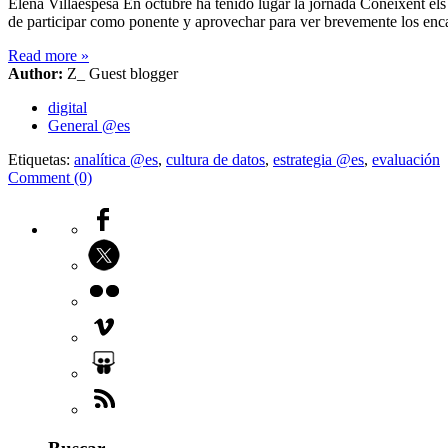
Elena Villaespesa En octubre ha tenido lugar la jornada Coneixent el
de participar como ponente y aprovechar para ver brevemente los enc
Read more
»
Author:
Z_ Guest blogger
digital
General @es
Etiquetas:
analítica @es
,
cultura de datos
,
estrategia @es
,
evaluación
Comment (0)