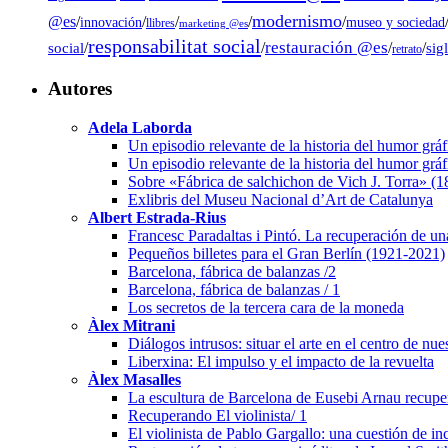
modernismo
@es
/
/
/
/
/
museo y sociedad
innovación
llibres
marketing @es
responsabilitat social
restauración @es
social
/
/
/
/
sig
retrato
Autores
Adela Laborda
Un episodio relevante de la historia del humor grá
Un episodio relevante de la historia del humor grá
Sobre «Fábrica de salchichon de Vich J. Torra» (
Exlibris del Museu Nacional d’Art de Catalunya
Albert Estrada-Rius
Francesc Paradaltas i Pintó. La recuperación de un
Pequeños billetes para el Gran Berlín (1921-2021)
Barcelona, fábrica de balanzas /2
Barcelona, fábrica de balanzas / 1
Los secretos de la tercera cara de la moneda
Àlex Mitrani
Diálogos intrusos: situar el arte en el centro de nu
Liberxina: El impulso y el impacto de la revuelta
Àlex Masalles
La escultura de Barcelona de Eusebi Arnau recuper
Recuperando El violinista/ 1
El violinista de Pablo Gargallo: una cuestión de i