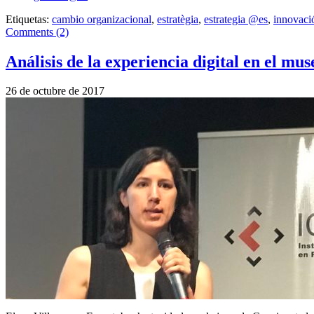
Etiquetas:
cambio organizacional
,
estratègia
,
estrategia @es
,
innovaci
Comments (2)
Análisis de la experiencia digital en el mus
26 de octubre de 2017