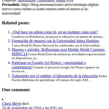
Etiquetas:
aprendizaje
,
contenidos
,
digital @es
Permalink:
https://blog.museunacional.cat/es/estrategia-digital-
nuevo-curso-online-a-cuatro-manos-entre-el-museo-y-la-
universidad/
Related posts:
¿Qué hace un artista como tú, en un instituto como este?
Creadores en Residencia, un proyecto educativo en manos de artistas...
Formación de museos con la Universidad Johns Hopkins
Conxa Rodà El Museu Nacional ha colaborado con la Universidad...
Museos y móviles. Reflexiones post Mobile World Congress
#MWC14
Conxa Rodà Éxito de asistencia, novedades espectaculares
en dispositivos, ya...
Participar en Google Art Project: ¿oportunidad o
competencia?
Cuando el proyecto Google Art Project aparece en
escena en...
Trabajando por el cambio: el laboratorio de la educación
Esther
Fuertes Hablemos de aprendizaje «El museo del siglo XXI...
One
comment
Clara Merin
dice:
16 de septiembre de 2016 a las 8:01 am