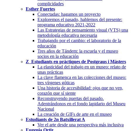
complicidades
Esther Fuertes
Conectadas: hagamos un proyecto
Exploremos el pasado, hablemos del presente:
programa educativo 2021-2022
Las Estrategias de pensamiento visual (VTS) una
metodología educativa necesaria
Trabajando por el cambio: el laboratorio de la
educación
Tres años de Tándem: la escuela y el museo
socios en la educación
Z_Estudiants en pràctiques de Postgraus i Màsters
La elasticidad del trabajo en un museo: relato de
unas prácticas
La clave flamenca en las colecciones del museo:
tres vírgenes góticas
Una historia de accesibilidad: ojos que no ven,
corazón que sí siente
Reconstruyendo puertas del pasado.
Adentrándonos en el fondo lapidario del Museu
Nacional
La creación de GIFs de arte en el museo
Estudiants de 2n Batxillerat A
Ver el arte desde una perspectiva más inclusiva
Eugenia Ortiz