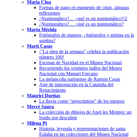
Maria Clua
Formas de pago en momento de crisis, algunas
reflexiones
¿Numismático?… ¿qué es un numismático?/2
¿Numismático?… ¿qué es un numismático?
Marta Mérida
Fotógrafos de museos, ¿fotógrafos y artistas en la
sombra?
Martí Casas
¡“La obra de la semana” celebra la publicación
número 100!
Escenas de Navidad en el Museu Nacional
Recorriendo los vestigios judíos del Museu
Nacional con Manuel Forcano
La melancolía parisiense de Ramon Casas
Arte de importación en la Cataluña del
Renacimiento
Maurici Dueñas
La lluvia como “prescriptora” de los museos
Mercè Saura
La colección de dibujos de Apel·les Mestres: un
fondo por descubrir
Milena Pi
Historia, leyenda y representaciones de santa
Eulalia en las colecciones del Museu Nacional