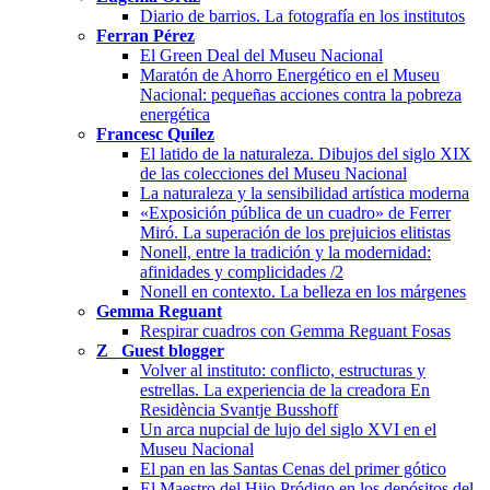
Diario de barrios. La fotografía en los institutos
Ferran Pérez
El Green Deal del Museu Nacional
Maratón de Ahorro Energético en el Museu
Nacional: pequeñas acciones contra la pobreza
energética
Francesc Quílez
El latido de la naturaleza. Dibujos del siglo XIX
de las colecciones del Museu Nacional
La naturaleza y la sensibilidad artística moderna
«Exposición pública de un cuadro» de Ferrer
Miró. La superación de los prejuicios elitistas
Nonell, entre la tradición y la modernidad:
afinidades y complicidades /2
Nonell en contexto. La belleza en los márgenes
Gemma Reguant
Respirar cuadros con Gemma Reguant Fosas
Z_ Guest blogger
Volver al instituto: conflicto, estructuras y
estrellas. La experiencia de la creadora En
Residència Svantje Busshoff
Un arca nupcial de lujo del siglo XVI en el
Museu Nacional
El pan en las Santas Cenas del primer gótico
El Maestro del Hijo Pródigo en los depósitos del