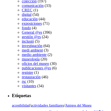
colección
(197)
comunicación
(33)
CREC
(1)
digital
(54)
educación
(44)
exposiciones
(71)
fondo
(4)
General @es
(396)
gestión @es
(24)
inclusió
(5)
investigación
(64)
medi ambient
(3)
medio ambiente
(2)
museología
(20)
oficios del museo
(30)
publicaciones @es
(6)
registre
(1)
restauración
(46)
rsc
(10)
visitantes
(34)
Etiquetas
/
actividades familiares
/
accesibilidad
Amigos del Museu