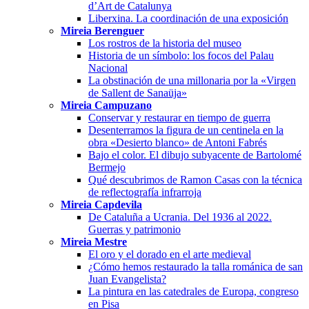
d’Art de Catalunya
Liberxina. La coordinación de una exposición
Mireia Berenguer
Los rostros de la historia del museo
Historia de un símbolo: los focos del Palau
Nacional
La obstinación de una millonaria por la «Virgen
de Sallent de Sanaüja»
Mireia Campuzano
Conservar y restaurar en tiempo de guerra
Desenterramos la figura de un centinela en la
obra «Desierto blanco» de Antoni Fabrés
Bajo el color. El dibujo subyacente de Bartolomé
Bermejo
Qué descubrimos de Ramon Casas con la técnica
de reflectografía infrarroja
Mireia Capdevila
De Cataluña a Ucrania. Del 1936 al 2022.
Guerras y patrimonio
Mireia Mestre
El oro y el dorado en el arte medieval
¿Cómo hemos restaurado la talla románica de san
Juan Evangelista?
La pintura en las catedrales de Europa, congreso
en Pisa