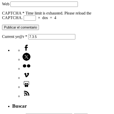
Web
CAPTCHA
*
Time limit is exhausted. Please reload the
CAPTCHA.
×
dos
=
4
Current ye@r
*
Buscar