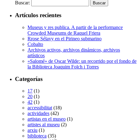
Buscar:
Artículos recientes
Museus y res publica. A partir de la performance
Crowded Museums de Raquel Friera
Rrose Sélavy en el Pirineo submarino
Cobalto
Archivos activos, archivos dinámicos, archivos
artísticos
«Salomé» de Oscar Wilde: un recorrido por el fondo de
la Biblioteca Joaquim Folch i Torres
Categorías
17
(1)
20
(1)
42
(1)
accessibilitat
(18)
actividades
(42)
artistas en el museo
(1)
artistes al museu
(2)
arxiu
(1)
biblioteca
(35)