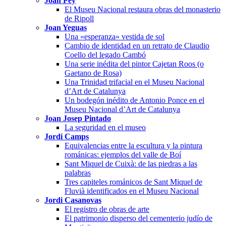
Joan Pey
El Museu Nacional restaura obras del monasterio
de Ripoll
Joan Yeguas
Una «esperanza» vestida de sol
Cambio de identidad en un retrato de Claudio
Coello del legado Cambó
Una serie inédita del pintor Cajetan Roos (o
Gaetano de Rosa)
Una Trinidad trifacial en el Museu Nacional
d’Art de Catalunya
Un bodegón inédito de Antonio Ponce en el
Museu Nacional d’Art de Catalunya
Joan Josep Pintado
La seguridad en el museo
Jordi Camps
Equivalencias entre la escultura y la pintura
románicas: ejemplos del valle de Boí
Sant Miquel de Cuixà: de las piedras a las
palabras
Tres capiteles románicos de Sant Miquel de
Fluvià identificados en el Museu Nacional
Jordi Casanovas
El registro de obras de arte
El patrimonio disperso del cementerio judío de