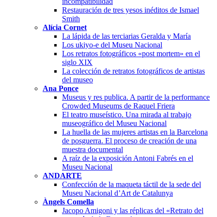
incompatibilidad
Restauración de tres yesos inéditos de Ismael
Smith
Alícia Cornet
La lápida de las terciarias Geralda y María
Los ukiyo-e del Museu Nacional
Los retratos fotográficos «post mortem» en el
siglo XIX
La colección de retratos fotográficos de artistas
del museo
Ana Ponce
Museus y res publica. A partir de la performance
Crowded Museums de Raquel Friera
El teatro museístico. Una mirada al trabajo
museográfico del Museu Nacional
La huella de las mujeres artistas en la Barcelona
de posguerra. El proceso de creación de una
muestra documental
A raíz de la exposición Antoni Fabrés en el
Museu Nacional
ANDARTE
Confección de la maqueta táctil de la sede del
Museu Nacional d’Art de Catalunya
Àngels Comella
Jacopo Amigoni y las réplicas del «Retrato del