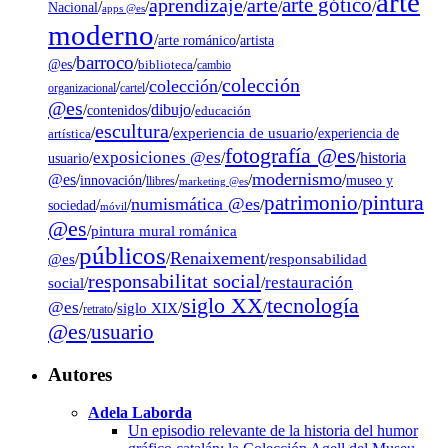
arte
arte gótico
aprendizaje
arte
/
/
/
/
/
Nacional
apps @es
moderno
/
/
artista
arte románico
barroco
/
/
/
@es
biblioteca
cambio
colección
colección
/
/
/
organizacional
cartel
@es
dibujo
/
/
/
contenidos
educación
escultura
/
/
experiencia de usuario
/
experiencia de
artística
fotografía @es
exposiciones @es
/
/
/
historia
usuario
modernismo
@es
/
/
/
/
/
museo y
innovación
llibres
marketing @es
pintura
patrimonio
numismática @es
/
/
/
/
sociedad
móvil
@es
/
pintura mural románica
públicos
Renaixement
@es
/
/
/
responsabilidad
responsabilitat social
restauración
social
/
/
tecnología
siglo XX
@es
/
/
siglo XIX
/
/
retrato
@es
usuario
/
Autores
Adela Laborda
Un episodio relevante de la historia del humor