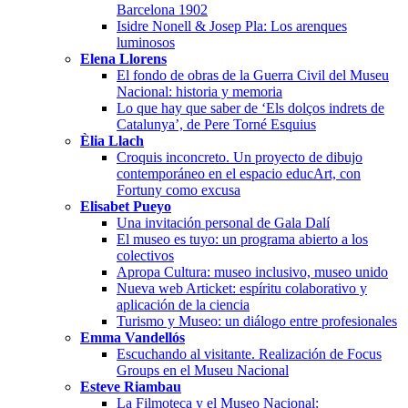
Barcelona 1902
Isidre Nonell & Josep Pla: Los arenques
luminosos
Elena Llorens
El fondo de obras de la Guerra Civil del Museu
Nacional: historia y memoria
Lo que hay que saber de ‘Els dolços indrets de
Catalunya’, de Pere Torné Esquius
Èlia Llach
Croquis inconcreto. Un proyecto de dibujo
contemporáneo en el espacio educArt, con
Fortuny como excusa
Elisabet Pueyo
Una invitación personal de Gala Dalí
El museo es tuyo: un programa abierto a los
colectivos
Apropa Cultura: museo inclusivo, museo unido
Nueva web Articket: espíritu colaborativo y
aplicación de la ciencia
Turismo y Museo: un diálogo entre profesionales
Emma Vandellós
Escuchando al visitante. Realización de Focus
Groups en el Museu Nacional
Esteve Riambau
La Filmoteca y el Museo Nacional: