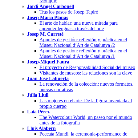
Montjuïc
Jordi Àngel Carbonell
Tras los pasos de Josep Tapiró
Josep Maria Planas
El arte de hablar: una nueva mirada para
aprender lenguas a través del arte
Josep M. Carreté
Apuntes de gestión: reflexión y práctica en el
Museu Nacional d’Art de Catalunya /2
Apuntes de gestión: reflexión y práctica en el
Museu Nacional d’Art de Catalunya /1
Josep-Miquel Faura
El proyecto de Responsabilidad Social del museo
Visitantes de museos: las relaciones son la clave
Juan José Lahuerta
La renovación de la colección: nuevos formatos,
nuevas narrativas
Júlia Llull
Las mujeres en el arte. De la figura inventada al
propio cuerpo
Laia Pérez
The Watercolour World, un paseo por el mundo
antes de la fotografía
Lluís Alabern
Peccata Mundi, la ceremonia-performance de