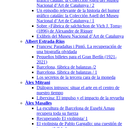
gráfico catalán: la Colección Agell del Museu
Nacional d’Art de Catalunya / 2
Un episodio relevante de la historia del humor
gráfico catalán: la Colección Agell del Museu
Nacional d’Art de Catalunya / 1
Sobre «Fábrica de salchichon de Vich J. Torra»
(1896) de Alexandre de Riquer
Exlibris del Museu Nacional d’Art de Catalunya
Albert Estrada-Rius
Francesc Paradaltas i Pintó. La recuperación de
una biografía olvidada
Pequeños billetes para el Gran Berlín (1921-
2021)
Barcelona, fábrica de balanzas /2
Barcelona, fábrica de balanzas / 1
Los secretos de la tercera cara de la moneda
Àlex Mitrani
Diálogos intrusos: situar el arte en el centro de
nuestro tiempo
Liberxina: El impulso y el impacto de la revuelta
Àlex Masalles
La escultura de Barcelona de Eusebi Arnau
recupera toda su fuerza
Recuperando El violinista/ 1
El violinista de Pablo Gargallo: una cuestión de