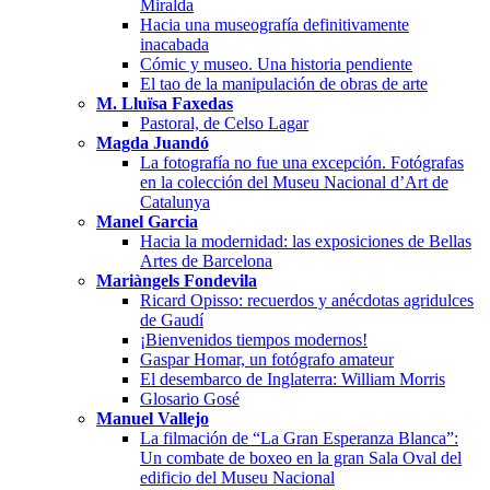
Miralda
Hacia una museografía definitivamente
inacabada
Cómic y museo. Una historia pendiente
El tao de la manipulación de obras de arte
M. Lluïsa Faxedas
Pastoral, de Celso Lagar
Magda Juandó
La fotografía no fue una excepción. Fotógrafas
en la colección del Museu Nacional d’Art de
Catalunya
Manel Garcia
Hacia la modernidad: las exposiciones de Bellas
Artes de Barcelona
Mariàngels Fondevila
Ricard Opisso: recuerdos y anécdotas agridulces
de Gaudí
¡Bienvenidos tiempos modernos!
Gaspar Homar, un fotógrafo amateur
El desembarco de Inglaterra: William Morris
Glosario Gosé
Manuel Vallejo
La filmación de “La Gran Esperanza Blanca”:
Un combate de boxeo en la gran Sala Oval del
edificio del Museu Nacional