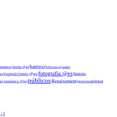
barroco
/
/
/
/
artista @es
románico
biblioteca
cambio
fotografía @es
exposiciones @es
/
/
/
historia
io
públicos
Renaixement
ral románica @es
/
/
/
responsabilidad
/ 2