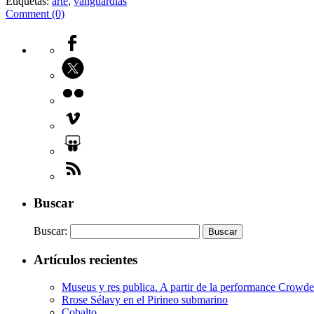
Etiquetas:
arte
,
vanguardias
Comment (0)
Buscar
Buscar:
Artículos recientes
Museus y res publica. A partir de la performance Crow
Rrose Sélavy en el Pirineo submarino
Cobalto