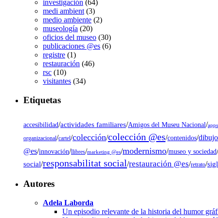
investigación
(64)
medi ambient
(3)
medio ambiente
(2)
museología
(20)
oficios del museo
(30)
publicaciones @es
(6)
registre
(1)
restauración
(46)
rsc
(10)
visitantes
(34)
Etiquetas
/
actividades familiares
/
/
accesibilidad
Amigos del Museu Nacional
app
colección @es
colección
dibujo
/
/
/
/
/
contenidos
organizacional
cartel
modernismo
@es
/
/
/
/
/
museo y sociedad
innovación
llibres
marketing @es
responsabilitat social
restauración @es
social
/
/
/
/
sig
retrato
Autores
Adela Laborda
Un episodio relevante de la historia del humor grá