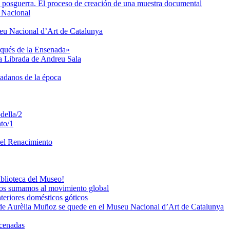
de posguerra. El proceso de creación de una muestra documental
u Nacional
seu Nacional d’Art de Catalunya
rqués de la Ensenada»
ta Librada de Andreu Sala
dadanos de la época
della/2
to/1
del Renacimiento
iblioteca del Museo!
os sumamos al movimiento global
teriores domésticos góticos
de Aurèlia Muñoz se quede en el Museu Nacional d’Art de Catalunya
acenadas