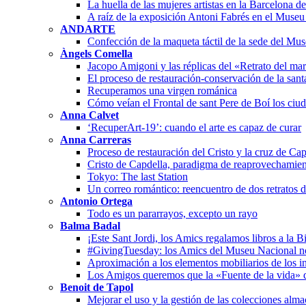
La huella de las mujeres artistas en la Barcelona 
A raíz de la exposición Antoni Fabrés en el Muse
ANDARTE
Confección de la maqueta táctil de la sede del Mu
Àngels Comella
Jacopo Amigoni y las réplicas del «Retrato del ma
El proceso de restauración-conservación de la san
Recuperamos una virgen románica
Cómo veían el Frontal de sant Pere de Boí los ciu
Anna Calvet
‘RecuperArt-19’: cuando el arte es capaz de curar
Anna Carreras
Proceso de restauración del Cristo y la cruz de Cap
Cristo de Capdella, paradigma de reaprovechamien
Tokyo: The last Station
Un correo romántico: reencuentro de dos retratos 
Antonio Ortega
Todo es un pararrayos, excepto un rayo
Balma Badal
¡Este Sant Jordi, los Amics regalamos libros a la B
#GivingTuesday: los Amics del Museu Nacional n
Aproximación a los elementos mobiliarios de los in
Los Amigos queremos que la «Fuente de la vida» 
Benoit de Tapol
Mejorar el uso y la gestión de las colecciones alm