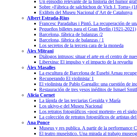
Un episodio relevante de la historia del humor grá
Sobre «Fábrica de salchichon de Vich J. Torra» (
Exlibris del Museu Nacional d’Art de Catalunya
Albert Estrada-Rius
Francesc Paradaltas i Pintó. La recuperación de un
Pequeños billetes para el Gran Berlín (1921-2021)
Barcelona, fábrica de balanzas /2
Barcelona, fábrica de balanzas / 1
Los secretos de la tercera cara de la moneda
Àlex Mitrani
Diálogos intrusos: situar el arte en el centro de nu
Liberxina: El impulso y el impacto de la revuelta
Àlex Masalles
La escultura de Barcelona de Eusebi Arnau recuper
Recuperando El violinista/ 1
El violinista de Pablo Gargallo: una cuestión de i
Restauración de tres yesos inéditos de Ismael Smit
Alícia Cornet
La lápida de las terciarias Geralda y María
Los ukiyo-e del Museu Nacional
Los retratos fotográficos «post mortem» en el sigl
La colección de retratos fotográficos de artistas de
Ana Ponce
Museus y res publica. A partir de la performanc
El teatro museístico. Una mirada al trabajo museo