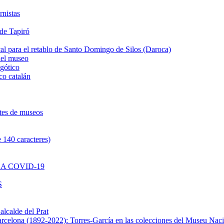
rnistas
 de Tapiró
al para el retablo de Santo Domingo de Silos (Daroca)
del museo
 gótico
co catalán
ntes de museos
 140 caracteres)
A COVID-19
S
alcalde del Prat
Barcelona (1892-2022): Torres-García en las colecciones del Museu Nac