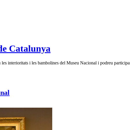
de Catalunya
es interioritats i les bambolines del Museu Nacional i podreu participar
nal