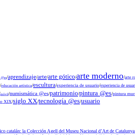
arte moderno
arte gótico
aprendizaje
arte
/
/
/
/
/
arte 
s @es
escultura
/
/
/
experiencia de usuario
/
experiencia de usuar
educación artística
pintura @es
patrimonio
numismática @es
/
/
/
/
/
pintura mu
móvil
tecnología @es
siglo XX
usuario
lo XIX
/
/
/
fico catalán: la Colección Agell del Museu Nacional d’Art de Catalunya 