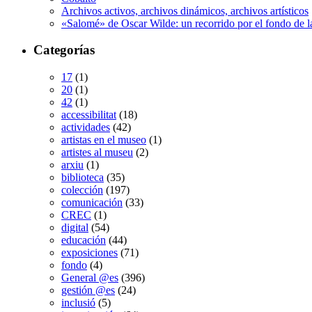
Archivos activos, archivos dinámicos, archivos artísticos
«Salomé» de Oscar Wilde: un recorrido por el fondo de l
Categorías
17
(1)
20
(1)
42
(1)
accessibilitat
(18)
actividades
(42)
artistas en el museo
(1)
artistes al museu
(2)
arxiu
(1)
biblioteca
(35)
colección
(197)
comunicación
(33)
CREC
(1)
digital
(54)
educación
(44)
exposiciones
(71)
fondo
(4)
General @es
(396)
gestión @es
(24)
inclusió
(5)