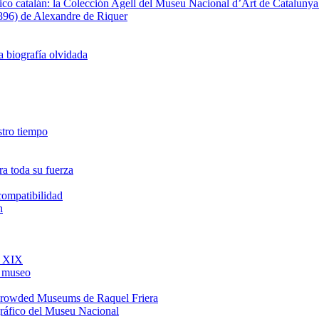
fico catalán: la Colección Agell del Museu Nacional d’Art de Catalunya 
1896) de Alexandre de Riquer
a biografía olvidada
estro tiempo
a toda su fuerza
ncompatibilidad
h
o XIX
l museo
e Crowded Museums de Raquel Friera
gráfico del Museu Nacional