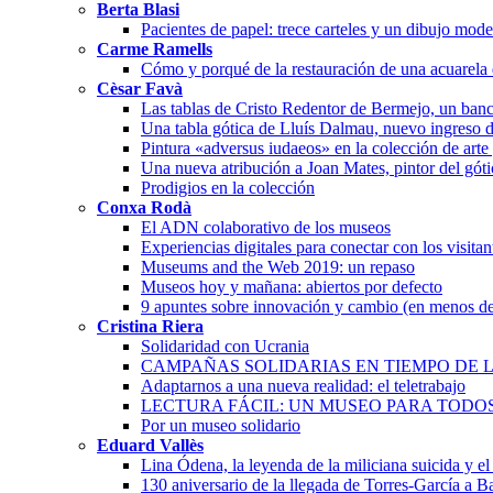
Berta Blasi
Pacientes de papel: trece carteles y un dibujo mode
Carme Ramells
Cómo y porqué de la restauración de una acuarela
Cèsar Favà
Las tablas de Cristo Redentor de Bermejo, un banc
Una tabla gótica de Lluís Dalmau, nuevo ingreso 
Pintura «adversus iudaeos» en la colección de arte
Una nueva atribución a Joan Mates, pintor del góti
Prodigios en la colección
Conxa Rodà
El ADN colaborativo de los museos
Experiencias digitales para conectar con los visita
Museums and the Web 2019: un repaso
Museos hoy y mañana: abiertos por defecto
9 apuntes sobre innovación y cambio (en menos de
Cristina Riera
Solidaridad con Ucrania
CAMPAÑAS SOLIDARIAS EN TIEMPO DE L
Adaptarnos a una nueva realidad: el teletrabajo
LECTURA FÁCIL: UN MUSEO PARA TODO
Por un museo solidario
Eduard Vallès
Lina Ódena, la leyenda de la miliciana suicida y el 
130 aniversario de la llegada de Torres-García a 