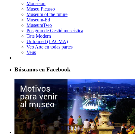
Mouseion
Museu Picasso
Museum of the future
Museum-Ed
MuseumTwo
Postgrau de Gestió museística
Tate Modern
Unframed (LACMA)
Veo Arte en todas partes
Veus
Búscanos en Facebook