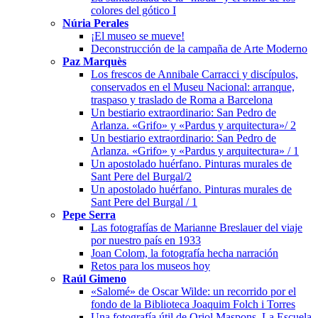
colores del gótico I
Núria Perales
¡El museo se mueve!
Deconstrucción de la campaña de Arte Moderno
Paz Marquès
Los frescos de Annibale Carracci y discípulos,
conservados en el Museu Nacional: arranque,
traspaso y traslado de Roma a Barcelona
Un bestiario extraordinario: San Pedro de
Arlanza. «Grifo» y «Pardus y arquitectura»/ 2
Un bestiario extraordinario: San Pedro de
Arlanza. «Grifo» y «Pardus y arquitectura» / 1
Un apostolado huérfano. Pinturas murales de
Sant Pere del Burgal/2
Un apostolado huérfano. Pinturas murales de
Sant Pere del Burgal / 1
Pepe Serra
Las fotografías de Marianne Breslauer del viaje
por nuestro país en 1933
Joan Colom, la fotografía hecha narración
Retos para los museos hoy
Raúl Gimeno
«Salomé» de Oscar Wilde: un recorrido por el
fondo de la Biblioteca Joaquim Folch i Torres
Una fotografía útil de Oriol Maspons. La Escuela