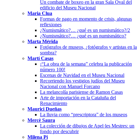
Un combate de boxeo en la gran Sala Oval del
edificio del Museu Nacional
Maria Clua
Formas de pago en momento de crisis, algunas
reflexiones
¿Numismático?… ¿qué es un numismático?/2
¿Numismático?… ¿qué es un numismático?
Marta Mérida
Fotógrafos de museos, ¿fotógrafos y artistas en la
sombra?
Martí Casas
¡“La obra de la semana” celebra la publicación
número 100!
Escenas de Navidad en el Museu Nacional
Recorriendo los vestigios judíos del Museu
Nacional con Manuel Forcano
La melancolía parisiense de Ramon Casas
Arte de importación en la Cataluña del
Renacimiento
Maurici Dueñas
La lluvia como “prescriptora” de los museos
Mercè Saura
La colección de dibujos de Apel·les Mestres: un
fondo por descubrir
Milena Pi