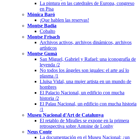
La pintura en las catedrales de Europa, congreso
en Pisa
Mónica Baró
¡Que hablen las reservas!
Montse Badia
Cobalto
Montse Frisach
Archivos activos, archivos dinámicos, archivos
artísticos
Montse Gumà
San Miguel, Gabriel y Rafael: una iconografía de
leyenda /2
No todos los ángeles son iguales: el arte así lo
plasma /1
Lluïsa Vidal, una mujer artista en un mundo de
hombres
El Palacio Nacional, un edificio con mucha
historia /2
El Palau Nacional, un edificio con mucha historia
/1
Museu Nacional d'Art de Catalunya
El retablo de Miralles se expone en la primera
retrospectiva sobre Antoine de Lonhy
Neus Conte
La documentación en el Museu Nacional: ¿un