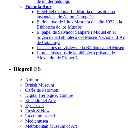
de un dermatólogo
Yolanda Ruiz
El «Hotel Colón». La historia detrás de una
instantánea de Antoni Campañà
El donativo de Lluís Masriera del año 1932 a la
Biblioteca de los Museos
El papel de Salvador Sanpere i Miquel en el
origen de la Biblioteca del Museu Nacional d’Art
de Catalunya
Las «cartes de visite» de la Biblioteca del Museu
Libros ilustrados de la biblioteca privada de
Alexandre de Riquer/2
Blogroll ES
Artium
British Museum
Cafès de Patrimoni
Digital Heritage & Culture
El Dado del Arte
Eye Level
Fresh & New
La cultura social
Mediamusea
Metropolitan Museum of Art