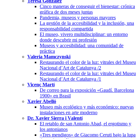
Teresa González
Cinco maneras de conseguir el bienestar: crónica
gráfica de dos meses juntas
Pandemia, museos y personas mayores
La gestión de la accesibilidad y la inclusión, una
responsabilidad compartida
El museo, vivero multidisciplinar: un entorno
donde descubrir mi profesión
Museos y accesibilidad: una comunidad de
práctica
Valeria Mamczynski
Restaurando el color de la luz: vitrales del Museu
Nacional d’Art de Catalunya /2
Restaurando el color de la luz: vitrales del Museu
Nacional d’Art de Catalunya /1
Vicenç Martí
De correo para la exposición «Gaudí. Barcelona
1900» en Brasil
Xavier Abelló
Museo más ecológico y más económico: nuevas
instalaciones en arte moderno
Dr. Xavier Sierra i Valentí
El retablo de san Antonio Abad, el ergotismo y
los antonianos
«Tres mendigos» de Giacomo Ceruti bajo la lupa