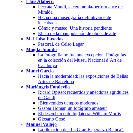
Lluís Alabern
Peccata Mundi, la ceremonia-performance de
Miralda
Hacia una museografía definitivamente
inacabada
Cómic y museo. Una historia pendiente
El tao de la manipulación de obras de arte
M. Lluïsa Faxedas
Pastoral, de Celso Lagar
Magda Juandó
La fotografía no fue una excepción. Fotógrafas
en la colección del Museu Nacional d’Art de
Catalunya
Manel Garcia
Hacia la modernidad: las exposiciones de Bellas
Artes de Barcelona
Mariàngels Fondevila
Ricard Opisso: recuerdos y anécdotas agridulces
de Gaudí
¡Bienvenidos tiempos modernos!
Gaspar Homar, un fotógrafo amateur
El desembarco de Inglaterra: William Morris
Glosario Gosé
Manuel Vallejo
La filmación de “La Gran Esperanza Blanca”: