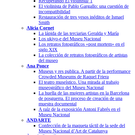
Recuperando El violinista/ 1
El violinista de Pablo Gargallo: una cuestión de
incompatibilidad
Restauración de tres yesos inéditos de Ismael
Smith
Alícia Cornet
La lápida de las terciarias Geralda y María
Los ukiyo-e del Museu Nacional
Los retratos fotográficos «post mortem» en el
siglo XIX
La colección de retratos fotográficos de artistas
del museo
Ana Ponce
Museus y res publica. A partir de la performance
Crowded Museums de Raquel Friera
El teatro museístico. Una mirada al trabajo
museográfico del Museu Nacional
La huella de las mujeres artistas en la Barcelona
de posguerra. El proceso de creación de una
muestra documental
A raíz de la exposición Antoni Fabrés en el
Museu Nacional
ANDARTE
Confección de la maqueta táctil de la sede del
Museu Nacional d’Art de Catalunya