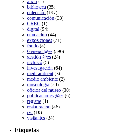
arxiu
(1)
biblioteca
(35)
colección
(197)
comunicación
(33)
CREC
(1)
digital
(54)
educación
(44)
exposiciones
(71)
fondo
(4)
General @es
(396)
gestión @es
(24)
inclusió
(5)
investigación
(64)
medi ambient
(3)
medio ambiente
(2)
museología
(20)
oficios del museo
(30)
publicaciones @es
(6)
registre
(1)
restauración
(46)
rsc
(10)
visitantes
(34)
Etiquetas