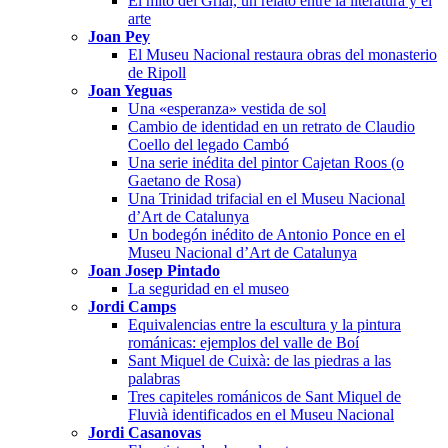
El mito del Grial, un relato entre la literatura y el
arte
Joan Pey
El Museu Nacional restaura obras del monasterio
de Ripoll
Joan Yeguas
Una «esperanza» vestida de sol
Cambio de identidad en un retrato de Claudio
Coello del legado Cambó
Una serie inédita del pintor Cajetan Roos (o
Gaetano de Rosa)
Una Trinidad trifacial en el Museu Nacional
d’Art de Catalunya
Un bodegón inédito de Antonio Ponce en el
Museu Nacional d’Art de Catalunya
Joan Josep Pintado
La seguridad en el museo
Jordi Camps
Equivalencias entre la escultura y la pintura
románicas: ejemplos del valle de Boí
Sant Miquel de Cuixà: de las piedras a las
palabras
Tres capiteles románicos de Sant Miquel de
Fluvià identificados en el Museu Nacional
Jordi Casanovas