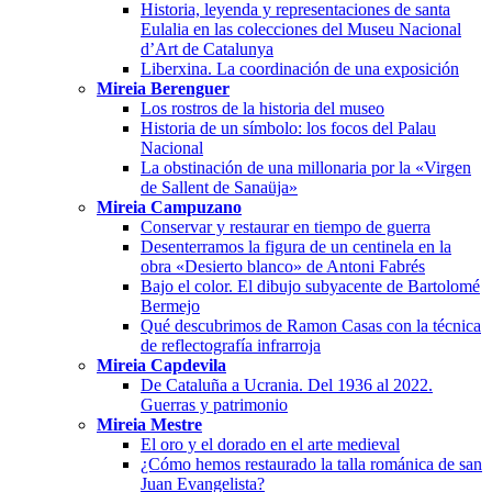
Historia, leyenda y representaciones de santa
Eulalia en las colecciones del Museu Nacional
d’Art de Catalunya
Liberxina. La coordinación de una exposición
Mireia Berenguer
Los rostros de la historia del museo
Historia de un símbolo: los focos del Palau
Nacional
La obstinación de una millonaria por la «Virgen
de Sallent de Sanaüja»
Mireia Campuzano
Conservar y restaurar en tiempo de guerra
Desenterramos la figura de un centinela en la
obra «Desierto blanco» de Antoni Fabrés
Bajo el color. El dibujo subyacente de Bartolomé
Bermejo
Qué descubrimos de Ramon Casas con la técnica
de reflectografía infrarroja
Mireia Capdevila
De Cataluña a Ucrania. Del 1936 al 2022.
Guerras y patrimonio
Mireia Mestre
El oro y el dorado en el arte medieval
¿Cómo hemos restaurado la talla románica de san
Juan Evangelista?