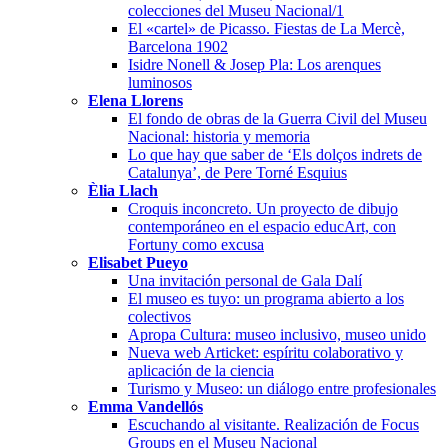
colecciones del Museu Nacional/1
El «cartel» de Picasso. Fiestas de La Mercè,
Barcelona 1902
Isidre Nonell & Josep Pla: Los arenques
luminosos
Elena Llorens
El fondo de obras de la Guerra Civil del Museu
Nacional: historia y memoria
Lo que hay que saber de ‘Els dolços indrets de
Catalunya’, de Pere Torné Esquius
Èlia Llach
Croquis inconcreto. Un proyecto de dibujo
contemporáneo en el espacio educArt, con
Fortuny como excusa
Elisabet Pueyo
Una invitación personal de Gala Dalí
El museo es tuyo: un programa abierto a los
colectivos
Apropa Cultura: museo inclusivo, museo unido
Nueva web Articket: espíritu colaborativo y
aplicación de la ciencia
Turismo y Museo: un diálogo entre profesionales
Emma Vandellós
Escuchando al visitante. Realización de Focus
Groups en el Museu Nacional