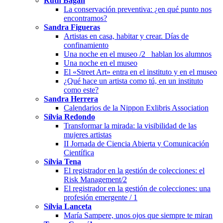
Ruth Bagan
La conservación preventiva: ¿en qué punto nos
encontramos?
Sandra Figueras
Artistas en casa, habitar y crear. Días de
confinamiento
Una noche en el museo /2_ hablan los alumnos
Una noche en el museo
El «Street Art» entra en el instituto y en el museo
¿Qué hace un artista como tú, en un instituto
como este?
Sandra Herrera
Calendarios de la Nippon Exlibris Association
Sílvia Redondo
Transformar la mirada: la visibilidad de las
mujeres artistas
II Jornada de Ciencia Abierta y Comunicación
Científica
Sílvia Tena
El registrador en la gestión de colecciones: el
Risk Management/2
El registrador en la gestión de colecciones: una
profesión emergente / 1
Sílvia Lanceta
María Sampere, unos ojos que siempre te miran