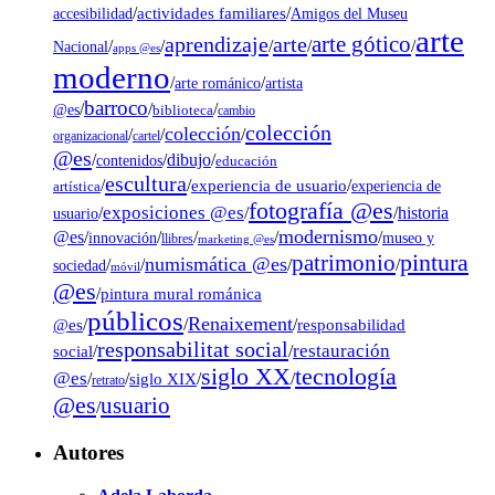
/
actividades familiares
/
accesibilidad
Amigos del Museu
arte
arte gótico
aprendizaje
arte
/
/
/
/
/
Nacional
apps @es
moderno
/
/
artista
arte románico
barroco
/
/
/
@es
biblioteca
cambio
colección
colección
/
/
/
organizacional
cartel
@es
dibujo
/
/
/
contenidos
educación
escultura
/
/
experiencia de usuario
/
experiencia de
artística
fotografía @es
exposiciones @es
/
/
/
historia
usuario
modernismo
@es
/
/
/
/
/
museo y
innovación
llibres
marketing @es
pintura
patrimonio
numismática @es
/
/
/
/
sociedad
móvil
@es
/
pintura mural románica
públicos
Renaixement
@es
/
/
/
responsabilidad
responsabilitat social
restauración
social
/
/
tecnología
siglo XX
@es
/
/
siglo XIX
/
/
retrato
@es
usuario
/
Autores