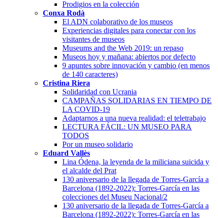
Prodigios en la colección
Conxa Rodà
El ADN colaborativo de los museos
Experiencias digitales para conectar con los
visitantes de museos
Museums and the Web 2019: un repaso
Museos hoy y mañana: abiertos por defecto
9 apuntes sobre innovación y cambio (en menos
de 140 caracteres)
Cristina Riera
Solidaridad con Ucrania
CAMPAÑAS SOLIDARIAS EN TIEMPO DE
LA COVID-19
Adaptarnos a una nueva realidad: el teletrabajo
LECTURA FÁCIL: UN MUSEO PARA
TODOS
Por un museo solidario
Eduard Vallès
Lina Ódena, la leyenda de la miliciana suicida y
el alcalde del Prat
130 aniversario de la llegada de Torres-García a
Barcelona (1892-2022): Torres-García en las
colecciones del Museu Nacional/2
130 aniversario de la llegada de Torres-García a
Barcelona (1892-2022): Torres-García en las