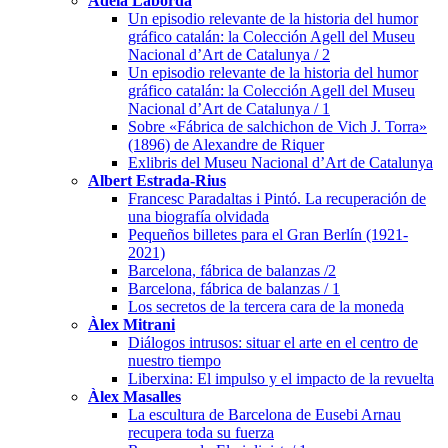
Adela Laborda
Un episodio relevante de la historia del humor
gráfico catalán: la Colección Agell del Museu
Nacional d’Art de Catalunya / 2
Un episodio relevante de la historia del humor
gráfico catalán: la Colección Agell del Museu
Nacional d’Art de Catalunya / 1
Sobre «Fábrica de salchichon de Vich J. Torra»
(1896) de Alexandre de Riquer
Exlibris del Museu Nacional d’Art de Catalunya
Albert Estrada-Rius
Francesc Paradaltas i Pintó. La recuperación de
una biografía olvidada
Pequeños billetes para el Gran Berlín (1921-
2021)
Barcelona, fábrica de balanzas /2
Barcelona, fábrica de balanzas / 1
Los secretos de la tercera cara de la moneda
Àlex Mitrani
Diálogos intrusos: situar el arte en el centro de
nuestro tiempo
Liberxina: El impulso y el impacto de la revuelta
Àlex Masalles
La escultura de Barcelona de Eusebi Arnau
recupera toda su fuerza