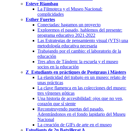
Esteve Riambau
La Filmoteca y el Museo Nacional:
complicidades
Esther Fuertes
Conectadas: hagamos un proyecto
Exploremos el pasado, hablemos del presente:
programa educativo 2021-2022
Las Estrategias de pensamiento visual (VTS) una
metodología educativa necesaria
Trabajando por el cambio: el laboratorio de la
educación
Tres años de Tándem: la escuela y el museo
socios en la educación
Z_Estudiants en pràctiques de Postgraus i Màsters
La elasticidad del trabajo en un museo: relato de
unas prácticas
La clave flamenca en las colecciones del museo:
tres vírgenes góticas
Una historia de accesibilidad: ojos que no ven,
corazón que sí siente
Reconstruyendo puertas del pasado.
Adentrándonos en el fondo lapidario del Museu
Nacional
La creación de GIFs de arte en el museo
Estudiants de 2n Batxillerat A