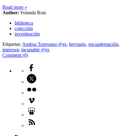
Read more
»
Author:
Yolanda Ruiz
biblioteca
colección
investigación
Etiquetas:
Andrea Torresano @es
,
breviario
,
encuadernación
,
impresor
,
incunable @es
Comment (0)