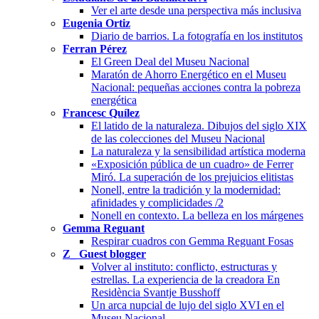
Ver el arte desde una perspectiva más inclusiva
Eugenia Ortiz
Diario de barrios. La fotografía en los institutos
Ferran Pérez
El Green Deal del Museu Nacional
Maratón de Ahorro Energético en el Museu
Nacional: pequeñas acciones contra la pobreza
energética
Francesc Quílez
El latido de la naturaleza. Dibujos del siglo XIX
de las colecciones del Museu Nacional
La naturaleza y la sensibilidad artística moderna
«Exposición pública de un cuadro» de Ferrer
Miró. La superación de los prejuicios elitistas
Nonell, entre la tradición y la modernidad:
afinidades y complicidades /2
Nonell en contexto. La belleza en los márgenes
Gemma Reguant
Respirar cuadros con Gemma Reguant Fosas
Z_ Guest blogger
Volver al instituto: conflicto, estructuras y
estrellas. La experiencia de la creadora En
Residència Svantje Busshoff
Un arca nupcial de lujo del siglo XVI en el
Museu Nacional