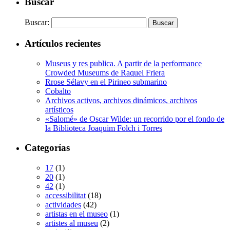
Buscar
Buscar:
Artículos recientes
Museus y res publica. A partir de la performance
Crowded Museums de Raquel Friera
Rrose Sélavy en el Pirineo submarino
Cobalto
Archivos activos, archivos dinámicos, archivos
artísticos
«Salomé» de Oscar Wilde: un recorrido por el fondo de
la Biblioteca Joaquim Folch i Torres
Categorías
17
(1)
20
(1)
42
(1)
accessibilitat
(18)
actividades
(42)
artistas en el museo
(1)
artistes al museu
(2)