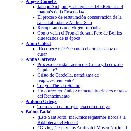
Àngels Comella
Jacopo Amigoni y las réplicas del «Retrato del
marqués de la Ensenada»
El proceso de restauración-conservación de la
santa Librada de Andreu Sala
Recuperamos una virgen románica
Cómo veían el Frontal de sant Pere de Boí los
ciudadanos de la época
Anna Calvet
‘RecuperArt-19’: cuando el arte es capaz de
curar
Anna Carreras
Proceso de restauración del Cristo y la cruz de
Capdella/2
Cristo de Capdella, paradigma de
reaprovechamiento/1
Tokyo: The last Station
Un correo romántico: reencuentro de dos retratos
del Renacimiento
Antonio Ortega
Todo es un pararrayos, excepto un rayo
Balma Badal
¡Este Sant Jordi, los Amics regalamos libros a la
Biblioteca del Museo!
#GivingTuesday: los Amics del Museu Nacional