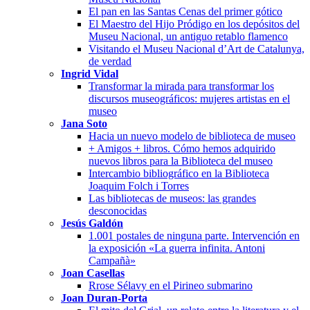
El pan en las Santas Cenas del primer gótico
El Maestro del Hijo Pródigo en los depósitos del
Museu Nacional, un antiguo retablo flamenco
Visitando el Museu Nacional d’Art de Catalunya,
de verdad
Ingrid Vidal
Transformar la mirada para transformar los
discursos museográficos: mujeres artistas en el
museo
Jana Soto
Hacia un nuevo modelo de biblioteca de museo
+ Amigos + libros. Cómo hemos adquirido
nuevos libros para la Biblioteca del museo
Intercambio bibliográfico en la Biblioteca
Joaquim Folch i Torres
Las bibliotecas de museos: las grandes
desconocidas
Jesús Galdón
1.001 postales de ninguna parte. Intervención en
la exposición «La guerra infinita. Antoni
Campañà»
Joan Casellas
Rrose Sélavy en el Pirineo submarino
Joan Duran-Porta