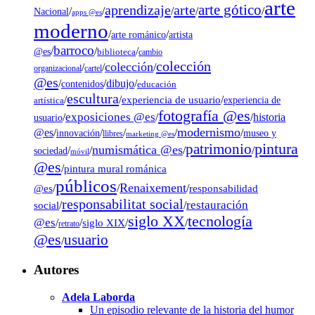
arte
arte gótico
aprendizaje
arte
/
/
/
/
/
Nacional
apps @es
moderno
/
/
artista
arte románico
barroco
/
/
/
@es
biblioteca
cambio
colección
colección
/
/
/
organizacional
cartel
@es
dibujo
/
/
/
contenidos
educación
escultura
/
/
experiencia de usuario
/
experiencia de
artística
fotografía @es
exposiciones @es
/
/
/
historia
usuario
modernismo
@es
/
/
/
/
/
museo y
innovación
llibres
marketing @es
pintura
patrimonio
numismática @es
/
/
/
/
sociedad
móvil
@es
/
pintura mural románica
públicos
Renaixement
@es
/
/
/
responsabilidad
responsabilitat social
restauración
social
/
/
tecnología
siglo XX
@es
/
/
siglo XIX
/
/
retrato
@es
usuario
/
Autores
Adela Laborda
Un episodio relevante de la historia del humor