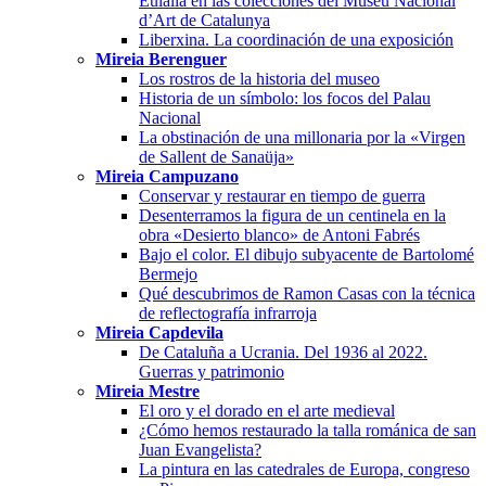
Eulalia en las colecciones del Museu Nacional
d’Art de Catalunya
Liberxina. La coordinación de una exposición
Mireia Berenguer
Los rostros de la historia del museo
Historia de un símbolo: los focos del Palau
Nacional
La obstinación de una millonaria por la «Virgen
de Sallent de Sanaüja»
Mireia Campuzano
Conservar y restaurar en tiempo de guerra
Desenterramos la figura de un centinela en la
obra «Desierto blanco» de Antoni Fabrés
Bajo el color. El dibujo subyacente de Bartolomé
Bermejo
Qué descubrimos de Ramon Casas con la técnica
de reflectografía infrarroja
Mireia Capdevila
De Cataluña a Ucrania. Del 1936 al 2022.
Guerras y patrimonio
Mireia Mestre
El oro y el dorado en el arte medieval
¿Cómo hemos restaurado la talla románica de san
Juan Evangelista?
La pintura en las catedrales de Europa, congreso