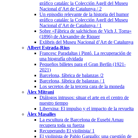
gráfico catalán: la Colección Agell del Museu
Nacional d’Art de Catalunya / 2
Un episodio relevante de la historia del humor
gráfico catalán: la Colección Agell del Museu
Nacional d’Art de Catalunya / 1
Sobre «Fábrica de salchichon de Vich J. Torra»
(1896) de Alexandre de Riquer
Exlibris del Museu Nacional d’Art de Catalunya
Albert Estrada-Rius
Francesc Paradaltas i Pintó. La recuperación de
una biografía olvidada
Pequeños billetes para el Gran Berlín (1921-
2021)
Barcelona, fábrica de balanzas /2
Barcelona, fábrica de balanzas / 1
Los secretos de la tercera cara de la moneda
Àlex Mitrani
Diálogos intrusos: situar el arte en el centro de
nuestro tiempo
Liberxina: El impulso y el impacto de la revuelta
Àlex Masalles
La escultura de Barcelona de Eusebi Arnau
recupera toda su fuerza
Recuperando El violinista/ 1
El violinista de Pablo Gargallo: una cuestión de