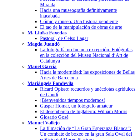
Miralda
Hacia una museografía definitivamente
inacabada
Cómic y museo. Una historia pendiente
El tao de la manipulación de obras de arte
M. Lluïsa Faxedas
Pastoral, de Celso Lagar
Magda Juandó
La fotografía no fue una excepción. Fotógrafas
en la colección del Museu Nacional d’Art de
Catalunya
Manel Garcia
Hacia la modernidad: las exposiciones de Bellas
Artes de Barcelona
Mariàngels Fondevila
Ricard Opisso: recuerdos y anécdotas agridulces
de Gaudí
¡Bienvenidos tiempos modernos!
Gaspar Homar, un fotógrafo amateur
El desembarco de Inglaterra: William Morris
Glosario Gosé
Manuel Vallejo
La filmación de “La Gran Esperanza Blanca”:
Un combate de boxeo en la gran Sala Oval del
edificio del Museu Nacional