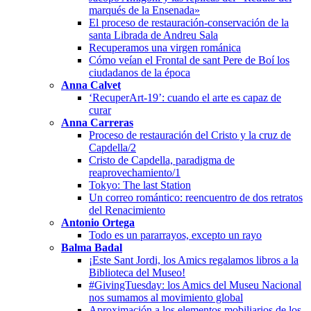
marqués de la Ensenada»
El proceso de restauración-conservación de la
santa Librada de Andreu Sala
Recuperamos una virgen románica
Cómo veían el Frontal de sant Pere de Boí los
ciudadanos de la época
Anna Calvet
‘RecuperArt-19’: cuando el arte es capaz de
curar
Anna Carreras
Proceso de restauración del Cristo y la cruz de
Capdella/2
Cristo de Capdella, paradigma de
reaprovechamiento/1
Tokyo: The last Station
Un correo romántico: reencuentro de dos retratos
del Renacimiento
Antonio Ortega
Todo es un pararrayos, excepto un rayo
Balma Badal
¡Este Sant Jordi, los Amics regalamos libros a la
Biblioteca del Museo!
#GivingTuesday: los Amics del Museu Nacional
nos sumamos al movimiento global
Aproximación a los elementos mobiliarios de los