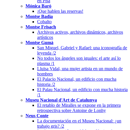
en Pisa
Mónica Baró
¡Que hablen las reservas!
Montse Badia
Cobalto
Montse Frisach
Archivos activos, archivos dinámicos, archivos
artísticos
Montse Gumà
San Miguel, Gabriel y Rafael: una iconografía de
leyenda /2
No todos los ángeles son iguales: el arte así lo
plasma /1
Lluïsa Vidal, una mujer artista en un mundo de
hombres
El Palacio Nacional, un edificio con mucha
historia /2
El Palau Nacional, un edificio con mucha historia
/1
Museu Nacional d'Art de Catalunya
El retablo de Miralles se expone en la primera
retrospectiva sobre Antoine de Lonhy
Neus Conte
La documentación en el Museu Nacional: ¿un
trabajo gris? /2