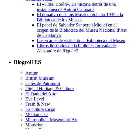
El «Hotel Colón». La historia detrás de una
instantánea de Antoni Campañà
El donativo de Lluís Masriera del año 1932 a la
Biblioteca de los Museos
El papel de Salvador Sanpere i Miquel en el
origen de la Biblioteca del Museu Nacional d’Art
de Catalunya
Las «cartes de visite» de la Biblioteca del Museu
Libros ilustrados de la biblioteca privada de
Alexandre de Riquer/2
Blogroll ES
Artium
British Museum
Cafès de Patrimoni
Digital Heritage & Culture
El Dado del Arte
Eye Level
Fresh & New
La cultura social
Mediamusea
Metropolitan Museum of Art
Mouseion