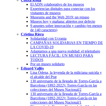
Conxa Rodà
El ADN colaborativo de los museos
Experiencias digitales para conectar con los
visitantes de museos
Museums and the Web 2019: un repaso
Museos hoy y mañana: abiertos por defecto
9 apuntes sobre innovación y cambio (en menos
de 140 caracteres)
Cristina Riera
Solidaridad con Ucrania
CAMPAÑAS SOLIDARIAS EN TIEMPO DE
LA COVID-19
Adaptarnos a una nueva realidad: el teletrabajo
LECTURA FÁCIL: UN MUSEO PARA
TODOS
Por un museo solidario
Eduard Vallès
Lina Ódena, la leyenda de la miliciana suicida y
el alcalde del Prat
130 aniversario de la llegada de Torres-García a
Barcelona (1892-2022): Torres-García en las
colecciones del Museu Nacional/2
130 aniversario de la llegada de Torres-García a
Barcelona (1892-2022): Torres-García en las
colecciones del Museu Nacional/1