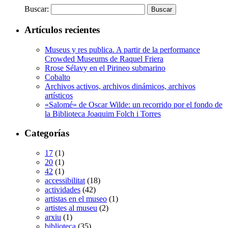
Buscar:
Artículos recientes
Museus y res publica. A partir de la performance
Crowded Museums de Raquel Friera
Rrose Sélavy en el Pirineo submarino
Cobalto
Archivos activos, archivos dinámicos, archivos
artísticos
«Salomé» de Oscar Wilde: un recorrido por el fondo de
la Biblioteca Joaquim Folch i Torres
Categorías
17
(1)
20
(1)
42
(1)
accessibilitat
(18)
actividades
(42)
artistas en el museo
(1)
artistes al museu
(2)
arxiu
(1)
biblioteca
(35)