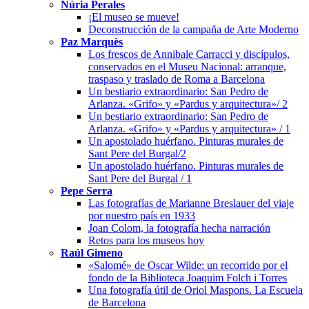
Núria Perales
¡El museo se mueve!
Deconstrucción de la campaña de Arte Moderno
Paz Marquès
Los frescos de Annibale Carracci y discípulos,
conservados en el Museu Nacional: arranque,
traspaso y traslado de Roma a Barcelona
Un bestiario extraordinario: San Pedro de
Arlanza. «Grifo» y «Pardus y arquitectura»/ 2
Un bestiario extraordinario: San Pedro de
Arlanza. «Grifo» y «Pardus y arquitectura» / 1
Un apostolado huérfano. Pinturas murales de
Sant Pere del Burgal/2
Un apostolado huérfano. Pinturas murales de
Sant Pere del Burgal / 1
Pepe Serra
Las fotografías de Marianne Breslauer del viaje
por nuestro país en 1933
Joan Colom, la fotografía hecha narración
Retos para los museos hoy
Raúl Gimeno
«Salomé» de Oscar Wilde: un recorrido por el
fondo de la Biblioteca Joaquim Folch i Torres
Una fotografía útil de Oriol Maspons. La Escuela
de Barcelona