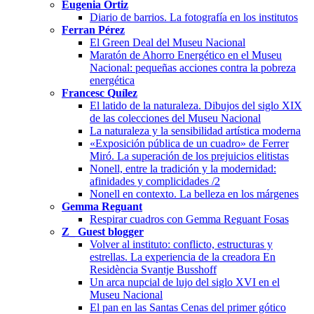
Eugenia Ortiz
Diario de barrios. La fotografía en los institutos
Ferran Pérez
El Green Deal del Museu Nacional
Maratón de Ahorro Energético en el Museu
Nacional: pequeñas acciones contra la pobreza
energética
Francesc Quílez
El latido de la naturaleza. Dibujos del siglo XIX
de las colecciones del Museu Nacional
La naturaleza y la sensibilidad artística moderna
«Exposición pública de un cuadro» de Ferrer
Miró. La superación de los prejuicios elitistas
Nonell, entre la tradición y la modernidad:
afinidades y complicidades /2
Nonell en contexto. La belleza en los márgenes
Gemma Reguant
Respirar cuadros con Gemma Reguant Fosas
Z_ Guest blogger
Volver al instituto: conflicto, estructuras y
estrellas. La experiencia de la creadora En
Residència Svantje Busshoff
Un arca nupcial de lujo del siglo XVI en el
Museu Nacional
El pan en las Santas Cenas del primer gótico