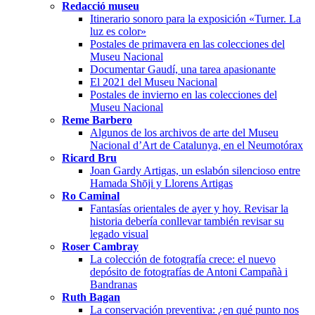
Redacció museu
Itinerario sonoro para la exposición «Turner. La
luz es color»
Postales de primavera en las colecciones del
Museu Nacional
Documentar Gaudí, una tarea apasionante
El 2021 del Museu Nacional
Postales de invierno en las colecciones del
Museu Nacional
Reme Barbero
Algunos de los archivos de arte del Museu
Nacional d’Art de Catalunya, en el Neumotórax
Ricard Bru
Joan Gardy Artigas, un eslabón silencioso entre
Hamada Shōji y Llorens Artigas
Ro Caminal
Fantasías orientales de ayer y hoy. Revisar la
historia debería conllevar también revisar su
legado visual
Roser Cambray
La colección de fotografía crece: el nuevo
depósito de fotografías de Antoni Campañà i
Bandranas
Ruth Bagan
La conservación preventiva: ¿en qué punto nos