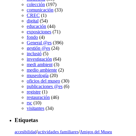
colección
(197)
comunicación
(33)
CREC
(1)
digital
(54)
educación
(44)
exposiciones
(71)
fondo
(4)
General @es
(396)
gestión @es
(24)
inclusió
(5)
investigación
(64)
medi ambient
(3)
medio ambiente
(2)
museología
(20)
oficios del museo
(30)
publicaciones @es
(6)
registre
(1)
restauración
(46)
rsc
(10)
visitantes
(34)
Etiquetas
/
actividades familiares
/
accesibilidad
Amigos del Museu