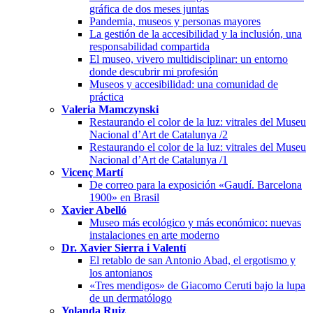
gráfica de dos meses juntas
Pandemia, museos y personas mayores
La gestión de la accesibilidad y la inclusión, una
responsabilidad compartida
El museo, vivero multidisciplinar: un entorno
donde descubrir mi profesión
Museos y accesibilidad: una comunidad de
práctica
Valeria Mamczynski
Restaurando el color de la luz: vitrales del Museu
Nacional d’Art de Catalunya /2
Restaurando el color de la luz: vitrales del Museu
Nacional d’Art de Catalunya /1
Vicenç Martí
De correo para la exposición «Gaudí. Barcelona
1900» en Brasil
Xavier Abelló
Museo más ecológico y más económico: nuevas
instalaciones en arte moderno
Dr. Xavier Sierra i Valentí
El retablo de san Antonio Abad, el ergotismo y
los antonianos
«Tres mendigos» de Giacomo Ceruti bajo la lupa
de un dermatólogo
Yolanda Ruiz