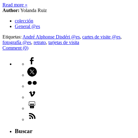
Read more
»
Author:
Yolanda Ruiz
colección
General @es
Etiquetas:
André Alphonse Disdéri @es
,
cartes de visite @es
,
fotografía @es
,
retrato
,
tarjetas de visita
Comment (0)
Buscar