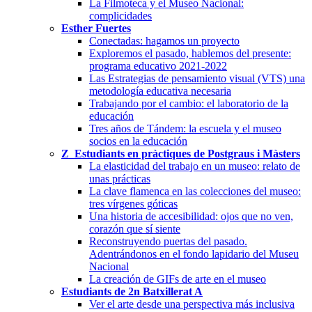
La Filmoteca y el Museo Nacional:
complicidades
Esther Fuertes
Conectadas: hagamos un proyecto
Exploremos el pasado, hablemos del presente:
programa educativo 2021-2022
Las Estrategias de pensamiento visual (VTS) una
metodología educativa necesaria
Trabajando por el cambio: el laboratorio de la
educación
Tres años de Tándem: la escuela y el museo
socios en la educación
Z_Estudiants en pràctiques de Postgraus i Màsters
La elasticidad del trabajo en un museo: relato de
unas prácticas
La clave flamenca en las colecciones del museo:
tres vírgenes góticas
Una historia de accesibilidad: ojos que no ven,
corazón que sí siente
Reconstruyendo puertas del pasado.
Adentrándonos en el fondo lapidario del Museu
Nacional
La creación de GIFs de arte en el museo
Estudiants de 2n Batxillerat A
Ver el arte desde una perspectiva más inclusiva