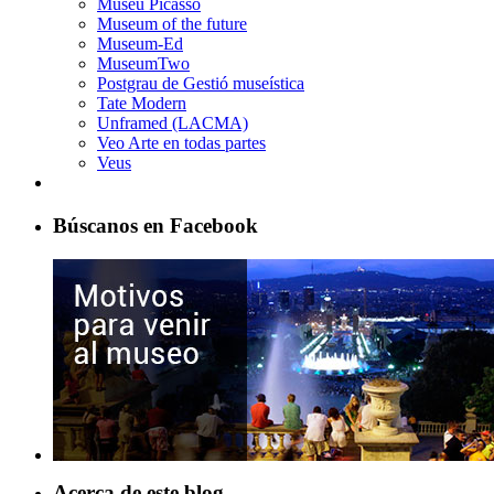
Museu Picasso
Museum of the future
Museum-Ed
MuseumTwo
Postgrau de Gestió museística
Tate Modern
Unframed (LACMA)
Veo Arte en todas partes
Veus
Búscanos en Facebook
Acerca de este blog