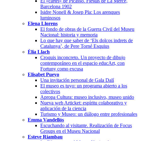
El «cartel» de Picasso. Fiestas de La Mercè,
Barcelona 1902
Isidre Nonell & Josep Pla: Los arenques
luminosos
Elena Llorens
El fondo de obras de la Guerra Civil del Museu
Nacional: historia y memoria
Lo que hay que saber de ‘Els dolços indrets de
Catalunya’, de Pere Torné Esquius
Èlia Llach
Croquis inconcreto. Un proyecto de dibujo
contemporáneo en el espacio educArt, con
Fortuny como excusa
Elisabet Pueyo
Una invitación personal de Gala Dalí
El museo es tuyo: un programa abierto a los
colectivos
Apropa Cultura: museo inclusivo, museo unido
Nueva web Articket: espíritu colaborativo y
aplicación de la ciencia
Turismo y Museo: un diálogo entre profesionales
Emma Vandellós
Escuchando al visitante. Realización de Focus
Groups en el Museu Nacional
Esteve Riambau