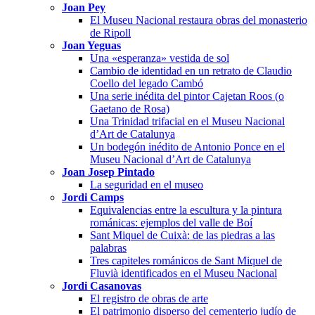
Joan Pey
El Museu Nacional restaura obras del monasterio
de Ripoll
Joan Yeguas
Una «esperanza» vestida de sol
Cambio de identidad en un retrato de Claudio
Coello del legado Cambó
Una serie inédita del pintor Cajetan Roos (o
Gaetano de Rosa)
Una Trinidad trifacial en el Museu Nacional
d’Art de Catalunya
Un bodegón inédito de Antonio Ponce en el
Museu Nacional d’Art de Catalunya
Joan Josep Pintado
La seguridad en el museo
Jordi Camps
Equivalencias entre la escultura y la pintura
románicas: ejemplos del valle de Boí
Sant Miquel de Cuixà: de las piedras a las
palabras
Tres capiteles románicos de Sant Miquel de
Fluvià identificados en el Museu Nacional
Jordi Casanovas
El registro de obras de arte
El patrimonio disperso del cementerio judío de