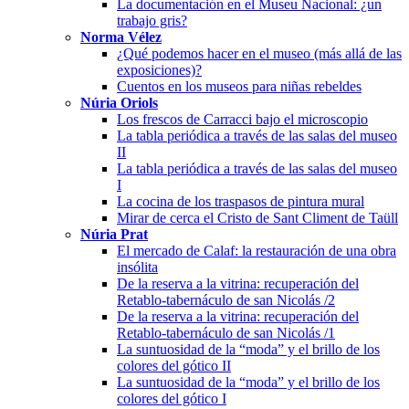
La documentación en el Museu Nacional: ¿un
trabajo gris?
Norma Vélez
¿Qué podemos hacer en el museo (más allá de las
exposiciones)?
Cuentos en los museos para niñas rebeldes
Núria Oriols
Los frescos de Carracci bajo el microscopio
La tabla periódica a través de las salas del museo
II
La tabla periódica a través de las salas del museo
I
La cocina de los traspasos de pintura mural
Mirar de cerca el Cristo de Sant Climent de Taüll
Núria Prat
El mercado de Calaf: la restauración de una obra
insólita
De la reserva a la vitrina: recuperación del
Retablo-tabernáculo de san Nicolás /2
De la reserva a la vitrina: recuperación del
Retablo-tabernáculo de san Nicolás /1
La suntuosidad de la “moda” y el brillo de los
colores del gótico II
La suntuosidad de la “moda” y el brillo de los
colores del gótico I