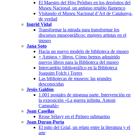
El Maestro del Hijo Pródigo en los depósitos del
Museu Nacional, un antiguo retablo flamenco
Visitando el Museu Nacional d’Art de Catalunya,
de verdad
Ingrid Vidal
Transformar la mirada para transformar los
discursos museográficos: mujeres artistas en el
museo
Jana Soto
Hacia un nuevo modelo de biblioteca de museo
+ Amigos + libros. Cómo hemos adquirido
nuevos libros para la Biblioteca del museo
Intercambio bibliográfico en la Biblioteca
Joaquim Folch i Torres
Las bibliotecas de museos: las grandes
desconocidas
Jesús Galdón
1.001 postales de ninguna parte. Intervención en
la exposición «La guerra infinita. Antoni
Campañà»
Joan Casellas
Rrose Sélavy en el Pirineo submarino
Joan Duran-Porta
El mito del Grial, un relato entre la literatura y el
arte