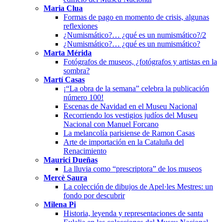
Maria Clua
Formas de pago en momento de crisis, algunas
reflexiones
¿Numismático?… ¿qué es un numismático?/2
¿Numismático?… ¿qué es un numismático?
Marta Mérida
Fotógrafos de museos, ¿fotógrafos y artistas en la
sombra?
Martí Casas
¡“La obra de la semana” celebra la publicación
número 100!
Escenas de Navidad en el Museu Nacional
Recorriendo los vestigios judíos del Museu
Nacional con Manuel Forcano
La melancolía parisiense de Ramon Casas
Arte de importación en la Cataluña del
Renacimiento
Maurici Dueñas
La lluvia como “prescriptora” de los museos
Mercè Saura
La colección de dibujos de Apel·les Mestres: un
fondo por descubrir
Milena Pi
Historia, leyenda y representaciones de santa