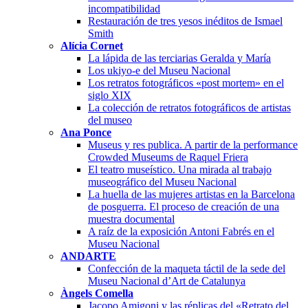
incompatibilidad
Restauración de tres yesos inéditos de Ismael
Smith
Alícia Cornet
La lápida de las terciarias Geralda y María
Los ukiyo-e del Museu Nacional
Los retratos fotográficos «post mortem» en el
siglo XIX
La colección de retratos fotográficos de artistas
del museo
Ana Ponce
Museus y res publica. A partir de la performance
Crowded Museums de Raquel Friera
El teatro museístico. Una mirada al trabajo
museográfico del Museu Nacional
La huella de las mujeres artistas en la Barcelona
de posguerra. El proceso de creación de una
muestra documental
A raíz de la exposición Antoni Fabrés en el
Museu Nacional
ANDARTE
Confección de la maqueta táctil de la sede del
Museu Nacional d’Art de Catalunya
Àngels Comella
Jacopo Amigoni y las réplicas del «Retrato del